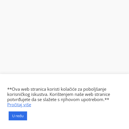
**Ova web stranica koristi kolačiće za poboljšanje
korisničkog iskustva. Korištenjem naše web stranice
potvrđujete da se slažete s njihovom upotrebom.**
Pročitaj više
U redu