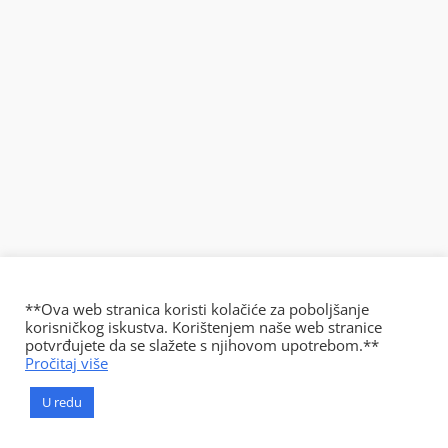
**Ova web stranica koristi kolačiće za poboljšanje
korisničkog iskustva. Korištenjem naše web stranice
potvrđujete da se slažete s njihovom upotrebom.**
Pročitaj više
U redu