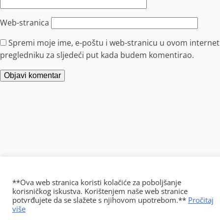
Web-stranica
Spremi moje ime, e-poštu i web-stranicu u ovom internet
pregledniku za sljedeći put kada budem komentirao.
**Ova web stranica koristi kolačiće za poboljšanje
korisničkog iskustva. Korištenjem naše web stranice
potvrđujete da se slažete s njihovom upotrebom.**
Pročitaj
više