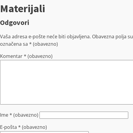
Materijali
Odgovori
Vaša adresa e-pošte neće biti objavljena.
Obavezna polja su
označena sa
* (obavezno)
Komentar
* (obavezno)
Ime
* (obavezno)
E-pošta
* (obavezno)