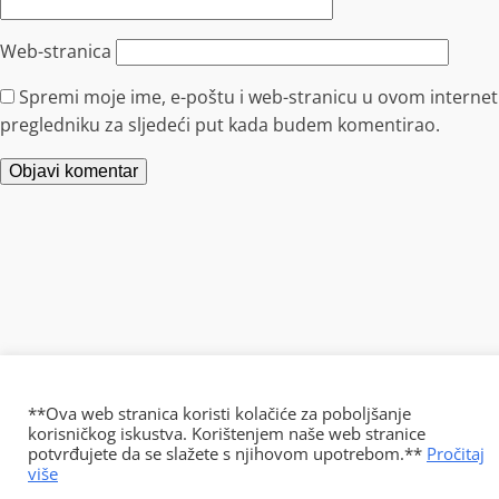
Web-stranica
Spremi moje ime, e-poštu i web-stranicu u ovom internet
pregledniku za sljedeći put kada budem komentirao.
**Ova web stranica koristi kolačiće za poboljšanje
korisničkog iskustva. Korištenjem naše web stranice
potvrđujete da se slažete s njihovom upotrebom.**
Pročitaj
više