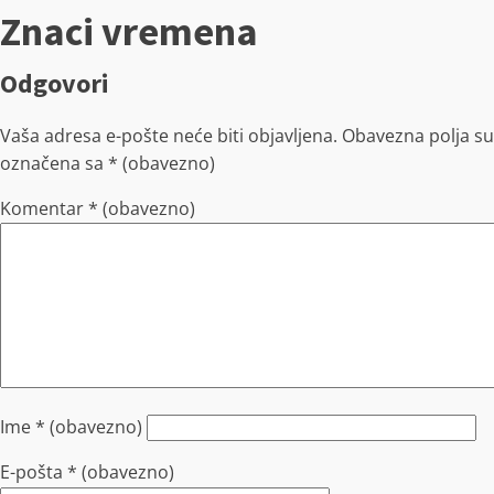
Znaci vremena
Odgovori
Vaša adresa e-pošte neće biti objavljena.
Obavezna polja su
označena sa
* (obavezno)
Komentar
* (obavezno)
Ime
* (obavezno)
E-pošta
* (obavezno)