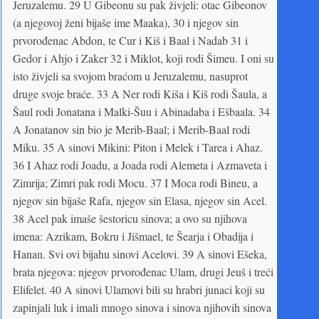
Jeruzalemu. 29 U Gibeonu su pak živjeli: otac Gibeonov
(a njegovoj ženi bijaše ime Maaka), 30 i njegov sin
prvorođenac Abdon, te Cur i Kiš i Baal i Nadab 31 i
Gedor i Ahjo i Zaker 32 i Miklot, koji rodi Šimeu. I oni su
isto živjeli sa svojom braćom u Jeruzalemu, nasuprot
druge svoje braće. 33 A Ner rodi Kiša i Kiš rodi Šaula, a
Šaul rodi Jonatana i Malki-Šuu i Abinadaba i Ešbaala. 34
A Jonatanov sin bio je Merib-Baal; i Merib-Baal rodi
Miku. 35 A sinovi Mikini: Piton i Melek i Tarea i Ahaz.
36 I Ahaz rodi Joadu, a Joada rodi Alemeta i Azmaveta i
Zimrija; Zimri pak rodi Mocu. 37 I Moca rodi Bineu, a
njegov sin bijaše Rafa, njegov sin Elasa, njegov sin Acel.
38 Acel pak imaše šestoricu sinova; a ovo su njihova
imena: Azrikam, Bokru i Jišmael, te Šearja i Obadija i
Hanan. Svi ovi bijahu sinovi Acelovi. 39 A sinovi Ešeka,
brata njegova: njegov prvorođenac Ulam, drugi Jeuš i treći
Elifelet. 40 A sinovi Ulamovi bili su hrabri junaci koji su
zapinjali luk i imali mnogo sinova i sinova njihovih sinova