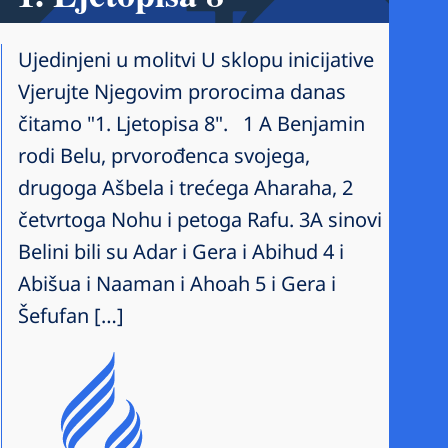
Ujedinjeni u molitvi U sklopu inicijative
Vjerujte Njegovim prorocima danas
čitamo "1. Ljetopisa 8". 1 A Benjamin
rodi Belu, prvorođenca svojega,
drugoga Ašbela i trećega Aharaha, 2
četvrtoga Nohu i petoga Rafu. 3A sinovi
Belini bili su Adar i Gera i Abihud 4 i
Abišua i Naaman i Ahoah 5 i Gera i
Šefufan […]