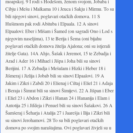
moapskoj. 9 I rodi s Hodešom, ženom svojom, Jobaba i
Cibju i Mešu i Malkama 10 i Jeuca i Sakju i Mirmu. To su
bili njegovi sinovi, poglavari otačkih domova. 11 S
Hušimom pak rodi Abituba i Elpaala. 12 A sinovi
Elpaalovi: Eber i Mišam i Šamed (on sagradi Ono i Lod s
njegovim naseljima), 13 te Berija i Šema (oni bijahu
poglavari otačkih domova žitelja Ajalona; oni su istjerali
žitelje Gata). 14A Ahjo, Šašak i Jeremot, 15 te Zebadja i
Arad i Ader 16 i Mihael i Jišpa i Joha bili su sinovi
Berijini. 17 A Zebadja i Mešulam i Hizki i Heber 18 i
Jišmeraj i Jizlija i Jobab bili su sinovi Elpaalovi. 19 A
Jakim i Zikri i Zabdi 20 i Elienaj i Ciltaj i Eliel 21 i Adaja
i Beraja i Šimrat bili su sinovi Šimijevi. 22 A Jišpan i Eber
i Eliel 23 i Abdon i Zikri i Hanan 24 i Hananija i Elam i
Antotija 25 i Jifdeja i Penuel bili su sinovi Šašakovi. 26 A
Šamšeraj i Šeharja i Atalija 27 i Jaarešja i Ilija i Zikri bili
su sinovi Jerohamovi. 28 To su bili poglavari otačkih
domova po svojim naraštajima. Ovi poglavari živjeli su u