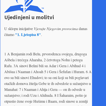
Ujedinjeni u molitvi
U sklopu inicijative
Vjerujte Njegovim prorocima
danas
"1. Ljetopisa 8"
čitamo
.
1 A Benjamin rodi Belu, prvorođenca svojega, drugoga
Ašbela i trećega Aharaha, 2 četvrtoga Nohu i petoga
Rafu. 3A sinovi Belini bili su Adar i Gera i Abihud 4 i
Abišua i Naaman i Ahoah 5 i Gera i Šefufan i Huram. 6 A
ovo su bili sinovi Ehudovi; to su oni koji su bili poglavari
otačkih domova žitelja Gebe te ih odvedoše u sužanjstvo u
Manahat: 7 i Naaman i Ahija i Gera — on ih odvede u
sužanjstvo; i rodi Uzu i Ahihuda. 8 I Šaharaim, pošto je
otpustio žene svoje Hušimu i Baaru, rodi sinove u zemlji