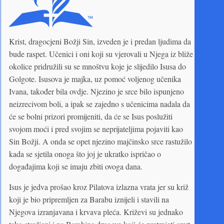
Krist, dragocjeni Božji Sin, izveden je i predan ljudima da
bude raspet. Učenici i oni koji su vjerovali u Njega iz bliže
okolice pridružili su se mnoštvu koje je slijedilo Isusa do
Golgote. Isusova je majka, uz pomoć voljenog učenika
Ivana, također bila ovdje. Njezino je srce bilo ispunjeno
neizrecivom boli, a ipak se zajedno s učenicima nadala da
će se bolni prizori promijeniti, da će se Isus poslužiti
svojom moći i pred svojim se neprijateljima pojaviti kao
Sin Božji. A onda se opet njezino majčinsko srce rastužilo
kada se sjetila onoga što joj je ukratko ispričao o
događajima koji se imaju zbiti ovoga dana.
Isus je jedva prošao kroz Pilatova izlazna vrata jer su križ
koji je bio pripremljen za Barabu iznijeli i stavili na
Njegova izranjavana i krvava pleća. Križevi su jednako