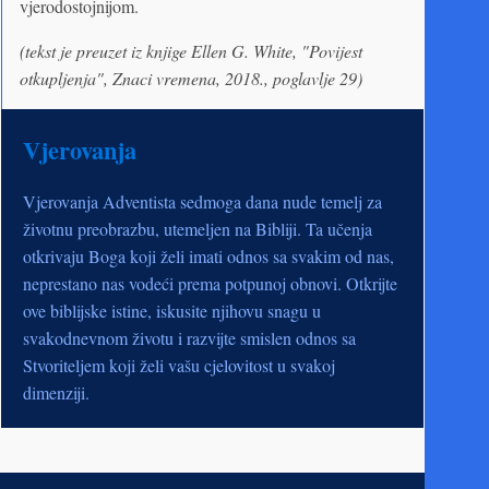
vjerodostojnijom.
(tekst je preuzet iz knjige Ellen G. White, "Povijest
otkupljenja", Znaci vremena, 2018., poglavlje 29)
Vjerovanja
Vjerovanja Adventista sedmoga dana nude temelj za
životnu preobrazbu, utemeljen na Bibliji. Ta učenja
otkrivaju Boga koji želi imati odnos sa svakim od nas,
neprestano nas vodeći prema potpunoj obnovi. Otkrijte
ove biblijske istine, iskusite njihovu snagu u
svakodnevnom životu i razvijte smislen odnos sa
Stvoriteljem koji želi vašu cjelovitost u svakoj
dimenziji.