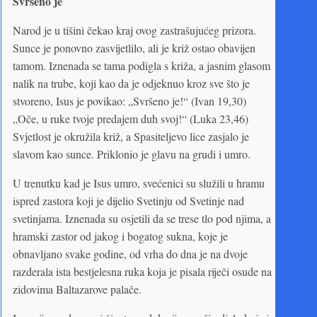
Svršeno je
Narod je u tišini čekao kraj ovog zastrašujućeg prizora.
Sunce je ponovno zasvijetlilo, ali je križ ostao obavijen
tamom. Iznenada se tama podigla s križa, a jasnim glasom
nalik na trube, koji kao da je odjeknuo kroz sve što je
stvoreno, Isus je povikao: „Svršeno je!“ (Ivan 19,30)
„Oče, u ruke tvoje predajem duh svoj!“ (Luka 23,46)
Svjetlost je okružila križ, a Spasiteljevo lice zasjalo je
slavom kao sunce. Priklonio je glavu na grudi i umro.
U trenutku kad je Isus umro, svećenici su služili u hramu
ispred zastora koji je dijelio Svetinju od Svetinje nad
svetinjama. Iznenada su osjetili da se trese tlo pod njima, a
hramski zastor od jakog i bogatog sukna, koje je
obnavljano svake godine, od vrha do dna je na dvoje
razderala ista bestjelesna ruka koja je pisala riječi osude na
zidovima Baltazarove palače.