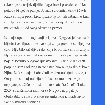
ruke koje su uvijek dijelile blagoslove i pružale se toliko
puta da bi liječile patnju. A sada su donijeli čekić i čavle.
Kada su šiljci prošli kroz nježno tijelo i bili zabijeni u križ,
slomljena srca učenici su gotovo onesviještenu Isusovu
majku udaljili od ovog okrutnog prizora.
Isus nije uputio ni najmanji prigovor. Njegovo je lice ostalo
blijedo i ozbiljno, ali velike kapi znoja prekrile su Njegovo
čelo. Nije bilo sažaljive ruke koja bi obrisala smrtni znoj s
Njegovog čela, nije bilo riječi sućuti i postojane vjernosti
koje bi bodrilo Njegovo ljudsko srce. Gazio je u tijesku
potpuno sam i od sveg naroda nije bilo nikoga tko bi bio s
Njim. Dok su vojnici obavljali svoj zastrašujući posao, a
On podnosio najstrašniju bol, Isus se molio za svoje
neprijatelje: „Oče, oprosti im, ne znaju što čine!“ (Luka
23,34) Ta Kristova molitva za Njegove neprijatelje
obuhvatila je svijet, svakog grešnika koji je ikada živio,
sve do svršetka vremena.