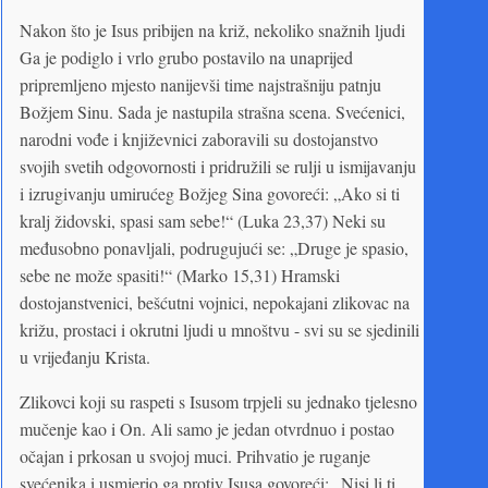
Nakon što je Isus pribijen na križ, nekoliko snažnih ljudi
Ga je podiglo i vrlo grubo postavilo na unaprijed
pripremljeno mjesto nanijevši time najstrašniju patnju
Božjem Sinu. Sada je nastupila strašna scena. Svećenici,
narodni vođe i književnici zaboravili su dostojanstvo
svojih svetih odgovornosti i pridružili se rulji u ismijavanju
i izrugivanju umirućeg Božjeg Sina govoreći: „Ako si ti
kralj židovski, spasi sam sebe!“ (Luka 23,37) Neki su
međusobno ponavljali, podrugujući se: „Druge je spasio,
sebe ne može spasiti!“ (Marko 15,31) Hramski
dostojanstvenici, bešćutni vojnici, nepokajani zlikovac na
križu, prostaci i okrutni ljudi u mnoštvu - svi su se sjedinili
u vrijeđanju Krista.
Zlikovci koji su raspeti s Isusom trpjeli su jednako tjelesno
mučenje kao i On. Ali samo je jedan otvrdnuo i postao
očajan i prkosan u svojoj muci. Prihvatio je ruganje
svećenika i usmjerio ga protiv Isusa govoreći: „Nisi li ti