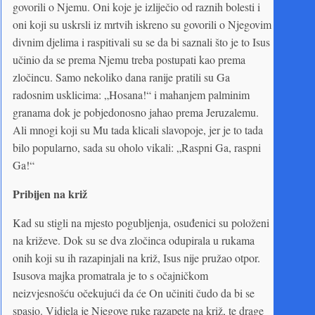
govorili o Njemu. Oni koje je izliječio od raznih bolesti i
oni koji su uskrsli iz mrtvih iskreno su govorili o Njegovim
divnim djelima i raspitivali su se da bi saznali što je to Isus
učinio da se prema Njemu treba postupati kao prema
zločincu. Samo nekoliko dana ranije pratili su Ga
radosnim usklicima: „Hosana!“ i mahanjem palminim
granama dok je pobjedonosno jahao prema Jeruzalemu.
Ali mnogi koji su Mu tada klicali slavopoje, jer je to tada
bilo popularno, sada su oholo vikali: „Raspni Ga, raspni
Ga!“
Pribijen na križ
Kad su stigli na mjesto pogubljenja, osuđenici su položeni
na križeve. Dok su se dva zločinca odupirala u rukama
onih koji su ih razapinjali na križ, Isus nije pružao otpor.
Isusova majka promatrala je to s očajničkom
neizvjesnošću očekujući da će On učiniti čudo da bi se
spasio. Vidjela je Njegove ruke razapete na križ, te drage