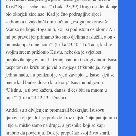
Krist? Spasi sebe i nas!“ (Luka 23,39) Drugi osuđenik nije
bio okorjeli zločinac. Kad je čuo podrugljive riječi
sudionika u zajedničkom zločinu, „ovoga prekoravaše:
‘Zar se ne bojiš Boga ni ti, koji si pod istom osudom? Ali
mi po pravdi jer primamo što smo djelima zaslužili, a on -
on ništa opako ne učini’“ (Luka 23,40.41). Tada, kad se
svojim srcem priklonio Kristu, nebeska je svjetlost
preplavila njegov um. U izranjavanom i izrugivanom Isusu
raspetom na križu on je vidio svojega Otkupitelja, svoju
jedinu nadu, i u poniznoj je vjeri zavapio: „‘Isuse, sjeti se
mene kad budeš došao kao kralj.’ Isus mu odgovori:
‘Uistinu, ja ti ovo kažem, danas, ti ćeš biti sa mnom u
raju.’“ (Luka 23,42.43 - Dretar)
Anđeli su s divljenjem promatrali beskrajnu Isusovu
ljubav, koji je, dok je prolazio kroz najstrašniju patnju uma
i tijela, mislio samo na druge, a grešnike koji se kaju
hrabrio da povjeruju. Dok je prepuštao svoj život smrti,