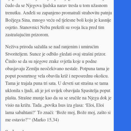
čudo da se Njegova ljudska narav tresla u tom užasnom
trenutku. Anđeli su zapanjeno promatrali strahovitu patnju
Božjega Sina, mnogo veću od tjelesne boli koju je kasnije
osjetio. Stanovnici Neba prekrili su svoja lica pred tim
zastrašujućim prizorom.
Neživa priroda sažalila se nad ranjenim i umirućim
Stvoriteljem. Sunce je odbilo gledati ovaj strašni prizor.
Činilo se da su njegove zrake svjetla koje u podne
obasjavaju Zemlju neočekivano nestale. Potpuna tama je
poput posmrtnog vela obavila križ i neposrednu okolicu.
Tama je trajala puna tri sata. U deveti sat strašna se tama
uklonila s ljudi, ali je još uvijek obavijala Spasitelja poput
plašta. Strašne munje kao da su se sručile na Njega dok je
visio na križu. Tada „povika Isus iza glasa: ‘Eloi, Eloi
lama sabahtani?’ To znači: ‘Bože moj, Bože moj, zašto si
me ostavio?’“ (Marko 15,34)