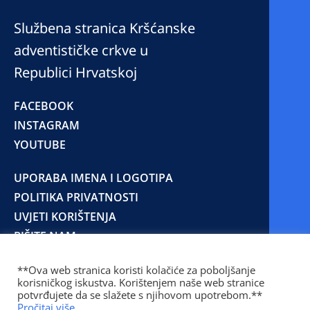
Službena stranica Kršćanske
adventističke crkve u
Republici Hrvatskoj
FACEBOOK
INSTAGRAM
YOUTUBE
UPORABA IMENA I LOGOTIPA
POLITIKA PRIVATNOSTI
UVJETI KORIŠTENJA
PIŠITE NAM
**Ova web stranica koristi kolačiće za poboljšanje
korisničkog iskustva. Korištenjem naše web stranice
© 2025 Copyright © 2023 Kršćanska adventistička
potvrđujete da se slažete s njihovom upotrebom.**
crkva u Republici Hrvatskoj
Pročitaj više