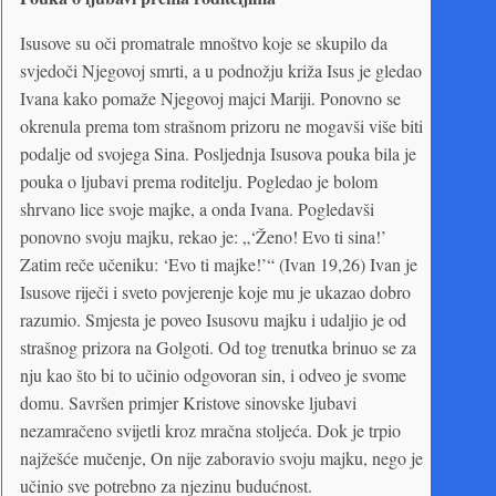
Isusove su oči promatrale mnoštvo koje se skupilo da
svjedoči Njegovoj smrti, a u podnožju križa Isus je gledao
Ivana kako pomaže Njegovoj majci Mariji. Ponovno se
okrenula prema tom strašnom prizoru ne mogavši više biti
podalje od svojega Sina. Posljednja Isusova pouka bila je
pouka o ljubavi prema roditelju. Pogledao je bolom
shrvano lice svoje majke, a onda Ivana. Pogledavši
ponovno svoju majku, rekao je: „‘Ženo! Evo ti sina!’
Zatim reče učeniku: ‘Evo ti majke!’“ (Ivan 19,26) Ivan je
Isusove riječi i sveto povjerenje koje mu je ukazao dobro
razumio. Smjesta je poveo Isusovu majku i udaljio je od
strašnog prizora na Golgoti. Od tog trenutka brinuo se za
nju kao što bi to učinio odgovoran sin, i odveo je svome
domu. Savršen primjer Kristove sinovske ljubavi
nezamračeno svijetli kroz mračna stoljeća. Dok je trpio
najžešće mučenje, On nije zaboravio svoju majku, nego je
učinio sve potrebno za njezinu budućnost.