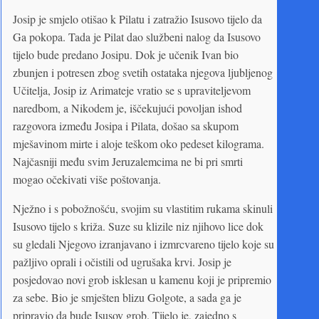
Josip je smjelo otišao k Pilatu i zatražio Isusovo tijelo da
Ga pokopa. Tada je Pilat dao službeni nalog da Isusovo
tijelo bude predano Josipu. Dok je učenik Ivan bio
zbunjen i potresen zbog svetih ostataka njegova ljubljenog
Učitelja, Josip iz Arimateje vratio se s upraviteljevom
naredbom, a Nikodem je, iščekujući povoljan ishod
razgovora između Josipa i Pilata, došao sa skupom
mješavinom mirte i aloje teškom oko pedeset kilograma.
Najčasniji među svim Jeruzalemcima ne bi pri smrti
mogao očekivati više poštovanja.
Nježno i s pobožnošću, svojim su vlastitim rukama skinuli
Isusovo tijelo s križa. Suze su klizile niz njihovo lice dok
su gledali Njegovo izranjavano i izmrcvareno tijelo koje su
pažljivo oprali i očistili od ugrušaka krvi. Josip je
posjedovao novi grob isklesan u kamenu koji je pripremio
za sebe. Bio je smješten blizu Golgote, a sada ga je
pripravio da bude Isusov grob. Tijelo je, zajedno s