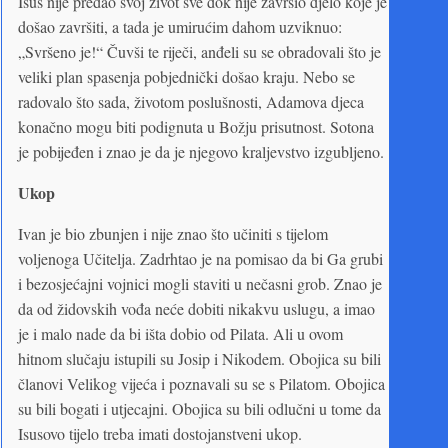
Isus nije predao svoj život sve dok nije završio djelo koje je
došao završiti, a tada je umirućim dahom uzviknuo:
„Svršeno je!“ Čuvši te riječi, anđeli su se obradovali što je
veliki plan spasenja pobjednički došao kraju. Nebo se
radovalo što sada, životom poslušnosti, Adamova djeca
konačno mogu biti podignuta u Božju prisutnost. Sotona
je pobijeđen i znao je da je njegovo kraljevstvo izgubljeno.
Ukop
Ivan je bio zbunjen i nije znao što učiniti s tijelom
voljenoga Učitelja. Zadrhtao je na pomisao da bi Ga grubi
i bezosjećajni vojnici mogli staviti u nečasni grob. Znao je
da od židovskih vođa neće dobiti nikakvu uslugu, a imao
je i malo nade da bi išta dobio od Pilata. Ali u ovom
hitnom slučaju istupili su Josip i Nikodem. Obojica su bili
članovi Velikog vijeća i poznavali su se s Pilatom. Obojica
su bili bogati i utjecajni. Obojica su bili odlučni u tome da
Isusovo tijelo treba imati dostojanstveni ukop.