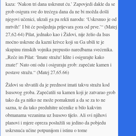
kaza: ‘Nakon tri dana uskrsnut ću.’ Zapovjedi dakle da se
grob osigura sve do trećega dana da ne bi možda došli
njegovi učenici, ukrali ga pa rekli narodu: ‘Uskrsnuo je od
mrtvih!’ I bit će posljednja prijevara gora od prve.’“ (Matej
27,62-64) Pilat, jednako kao i Židovi, nije želio da Isus
moćno uskrsne da kazni krivce koji su Ga ubili te je
skupinu rimskih vojnika prepustio naredbama svećenika.
„Reče im Pilat: ‘Imate stražu! Idite i osigurajte kako
znate!’ Nato oni odu i osiguraju grob: zapečate kamen i
postave stražu.“ (Matej 27,65.66)
Židovi su shvatili da je prednost imati takvu stražu kod
Isusovog groba. Zapečatili su kamen koji je zatvarao grob
tako da ga nitko ne može pomaknuti a da se za to ne
sazna, te da tako preduhitre učenike u bilo kakvim
obmanama vezanima uz Isusovo tijelo. Ali svi njihovi
planovi i mjere opreza poslužili su jedino da pobjedu
uskrsnuća učine potpunijom i istinu o tome