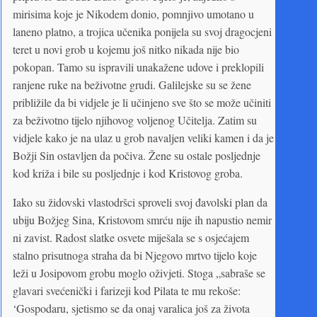
mirisima koje je Nikodem donio, pomnjivo umotano u
laneno platno, a trojica učenika ponijela su svoj dragocjeni
teret u novi grob u kojemu još nitko nikada nije bio
pokopan. Tamo su ispravili unakažene udove i preklopili
ranjene ruke na beživotne grudi. Galilejske su se žene
približile da bi vidjele je li učinjeno sve što se može učiniti
za beživotno tijelo njihovog voljenog Učitelja. Zatim su
vidjele kako je na ulaz u grob navaljen veliki kamen i da je
Božji Sin ostavljen da počiva. Žene su ostale posljednje
kod križa i bile su posljednje i kod Kristovog groba.
Iako su židovski vlastodršci sproveli svoj đavolski plan da
ubiju Božjeg Sina, Kristovom smrću nije ih napustio nemir
ni zavist. Radost slatke osvete miješala se s osjećajem
stalno prisutnoga straha da bi Njegovo mrtvo tijelo koje
leži u Josipovom grobu moglo oživjeti. Stoga „sabraše se
glavari svećenički i farizeji kod Pilata te mu rekoše:
‘Gospodaru, sjetismo se da onaj varalica još za života