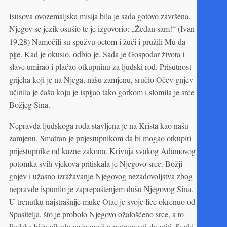
Isusova ovozemaljska misija bila je sada gotovo završena.
Njegov se jezik osušio te je izgovorio: „Žedan sam!“ (Ivan
19,28) Namočili su spužvu octom i žuči i pružili Mu da
pije. Kad je okusio, odbio je. Sada je Gospodar života i
slave umirao i plaćao otkupninu za ljudski rod. Prisutnost
grijeha koji je na Njega, našu zamjenu, sručio Očev gnjev
učinila je čašu koju je ispijao tako gorkom i slomila je srce
Božjeg Sina.
Nepravda ljudskoga roda stavljena je na Krista kao našu
zamjenu. Smatran je prijestupnikom da bi mogao otkupiti
prijestupnike od kazne zakona. Krivnja svakog Adamovog
potomka svih vjekova pritiskala je Njegovo srce. Božji
gnjev i užasno izražavanje Njegovog nezadovoljstva zbog
nepravde ispunilo je zaprepaštenjem dušu Njegovog Sina.
U trenutku najstrašnije muke Otac je svoje lice okrenuo od
Spasitelja, što je probolo Njegovo ožalošćeno srce, a to
ljudska bića nikada neće moći u potpunosti shvatiti. Svaki