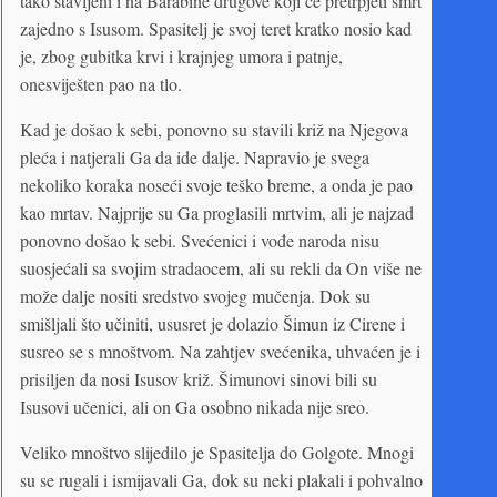
tako stavljeni i na Barabine drugove koji će pretrpjeti smrt
zajedno s Isusom. Spasitelj je svoj teret kratko nosio kad
je, zbog gubitka krvi i krajnjeg umora i patnje,
onesviješten pao na tlo.
Kad je došao k sebi, ponovno su stavili križ na Njegova
pleća i natjerali Ga da ide dalje. Napravio je svega
nekoliko koraka noseći svoje teško breme, a onda je pao
kao mrtav. Najprije su Ga proglasili mrtvim, ali je najzad
ponovno došao k sebi. Svećenici i vođe naroda nisu
suosjećali sa svojim stradaocem, ali su rekli da On više ne
može dalje nositi sredstvo svojeg mučenja. Dok su
smišljali što učiniti, ususret je dolazio Šimun iz Cirene i
susreo se s mnoštvom. Na zahtjev svećenika, uhvaćen je i
prisiljen da nosi Isusov križ. Šimunovi sinovi bili su
Isusovi učenici, ali on Ga osobno nikada nije sreo.
Veliko mnoštvo slijedilo je Spasitelja do Golgote. Mnogi
su se rugali i ismijavali Ga, dok su neki plakali i pohvalno