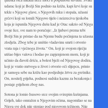
udarac koji je Božji Sin podnio na križu, kapi krvi koje su
tekle s Njegove glave, s Njegovih ruku i stopala, užasni
grčevi koji su lomili Njegovo tijelo i neizreciva tjeskoba
koja je ispunila Njegovu dušu kad je Otac sakrio od Njega
svoje lice, sve nam to poručuje: „Iz ljubavi prema tebi
Božji Sin je pristao da na Njemu budu počinjena ta užasna
zlodjela. Zbog tebe je uništio vladavinu smrti i otvorio
vrata raja i vječnoga života.“ On, koji je svojom riječju
utišao bijes valova i hodao po zapjenjenom moru, koji je
učinio da đavoli dršću, a bolest bježi od Njegovog dodira,
koji je vratio mrtvoga u život i otvorio oči slijepcu, prinio
je samoga sebe na križu kao posljednju žrtvu za grešnike.
On, nositelj grijeha, podnosi sudsku kaznu za bezakonja i
postaje grijehom zbog nas.
Sotona je lomio Isusovo srce svojim svirepim kušnjama.
Grijeh, tako omražen u Njegovim očima, nagomilao se na
Njega sve dok nije stenjao pod njegovom težinom. Nije