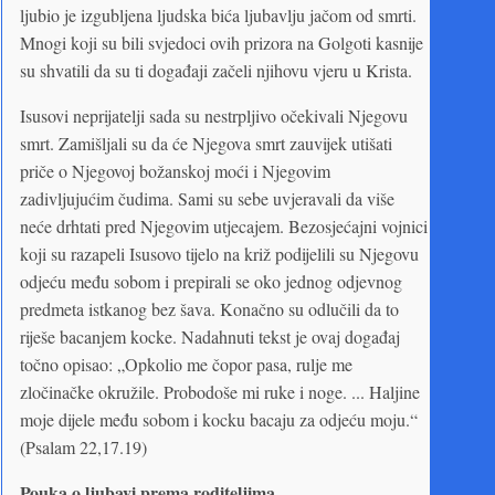
ljubio je izgubljena ljudska bića ljubavlju jačom od smrti.
Mnogi koji su bili svjedoci ovih prizora na Golgoti kasnije
su shvatili da su ti događaji začeli njihovu vjeru u Krista.
Isusovi neprijatelji sada su nestrpljivo očekivali Njegovu
smrt. Zamišljali su da će Njegova smrt zauvijek utišati
priče o Njegovoj božanskoj moći i Njegovim
zadivljujućim čudima. Sami su sebe uvjeravali da više
neće drhtati pred Njegovim utjecajem. Bezosjećajni vojnici
koji su razapeli Isusovo tijelo na križ podijelili su Njegovu
odjeću među sobom i prepirali se oko jednog odjevnog
predmeta istkanog bez šava. Konačno su odlučili da to
riješe bacanjem kocke. Nadahnuti tekst je ovaj događaj
točno opisao: „Opkolio me čopor pasa, rulje me
zločinačke okružile. Probodoše mi ruke i noge. ... Haljine
moje dijele među sobom i kocku bacaju za odjeću moju.“
(Psalam 22,17.19)
Pouka o ljubavi prema roditeljima