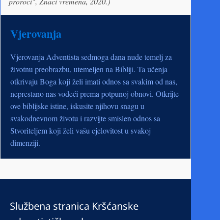
proroci", Znaci vremena, 2020.)
Vjerovanja
Vjerovanja Adventista sedmoga dana nude temelj za
životnu preobrazbu, utemeljen na Bibliji. Ta učenja
otkrivaju Boga koji želi imati odnos sa svakim od nas,
neprestano nas vodeći prema potpunoj obnovi. Otkrijte
ove biblijske istine, iskusite njihovu snagu u
svakodnevnom životu i razvijte smislen odnos sa
Stvoriteljem koji želi vašu cjelovitost u svakoj
dimenziji.
Službena stranica Kršćanske