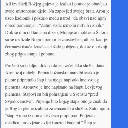
Ali izvršitelj Božjeg gnjeva je izašao i pomor je obavljao
svoje smrtonosno djelo. Na zapovijed svojeg brata Aron je
uzeo kadionik i požurio među narod “da obavi nad njim
obred pomirenja”. “Zatim stade između mrtvih i živih.”
Dok se dim od tamjana dizao, Mojsijeve molitve u Šatoru
su se uzdizale Bogu i pomor je zaustavljen, ali tek kad je
četrnaest tisuća Izraelaca ležalo pobijeno, dokaz o krivnji
zbog prigovaranja i pobune.
Pruženi su i daljnji dokazi da je svećenička služba dana
Aronovoj obitelji. Prema božanskoj naredbi svako je
pleme pripremilo štap i na njega napisalo ime svojeg
plemena. Aronovo je ime napisano na štapu Levijevog
plemena. Štapovi su bili pohranjeni u Svetištu “pred
Svjedočanstvo”. Pupanje bilo kojeg štapa bilo je znak da
je Bog to pleme izabrao za svećeničku službu. Sutra ujutro
“štap Arona iz doma Levijeva propupao! Potjerala
mladica, procvjetao cvijet i sazreli bademi.” Štap je