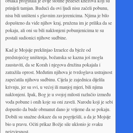
oblaka progutala je dvije stotine pedeset knezova koji su
prinijeli tamjan. Budući da ovi ljudi nisu začeli pobunu,
nisu bili uništeni s glavnim zavjerenicima. Njima je bilo
dopušteno da vide njihov kraj, pružena im je prilika da se
pokaju, ali oni su bili naklonjeni pobunjenicima te su
postali sudionici njihove sudbine.
Kad je Mojsije preklinjao Izraelce da bježe od
predstojećeg uništenja, božanska se kazna još mogla
zaustaviti, da se Korah i njegova družina pokajala i
zatražila oprost. Međutim njihova je tvrdoglava ustrajnost
zapečatila njihovu sudbinu. Cijela je zajednica dijelila
krivnju, jer su svi, u većoj ili manjoj mjeri, bili njima
naklonjeni. Ipak, Bog je u svojoj milosti razlučio između
vođa pobune i onih koje su oni zaveli. Narodu koji je sebi
dopustio da bude obmanut dano je vrijeme da se pokaju.
Dobili su snažne dokaze da su pogriješili, a da je Mojsije
bio u pravu. Očiti prikaz Božje sile uklonio je svaku
neizvjesnost.