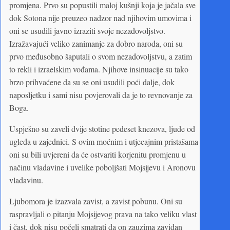
promjena. Prvo su popustili maloj kušnji koja je jačala sve
dok Sotona nije preuzeo nadzor nad njihovim umovima i
oni se usudili javno izraziti svoje nezadovoljstvo.
Izražavajući veliko zanimanje za dobro naroda, oni su
prvo međusobno šaputali o svom nezadovoljstvu, a zatim
to rekli i izraelskim vođama. Njihove insinuacije su tako
brzo prihvaćene da su se oni usudili poći dalje, dok
naposljetku i sami nisu povjerovali da je to revnovanje za
Boga.
Uspješno su zaveli dvije stotine pedeset knezova, ljude od
ugleda u zajednici. S ovim moćnim i utjecajnim pristašama
oni su bili uvjereni da će ostvariti korjenitu promjenu u
načinu vladavine i uvelike poboljšati Mojsijevu i Aronovu
vladavinu.
Ljubomora je izazvala zavist, a zavist pobunu. Oni su
raspravljali o pitanju Mojsijevog prava na tako veliku vlast
i čast, dok nisu počeli smatrati da on zauzima zavidan