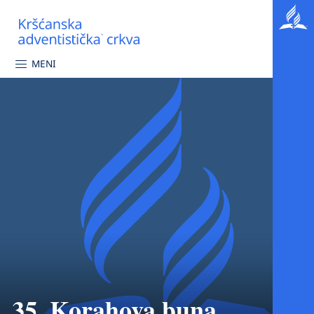
MENI
35. Korahova buna