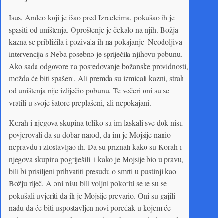
Isus, Anđeo koji je išao pred Izraelcima, pokušao ih je
spasiti od uništenja. Oproštenje je čekalo na njih. Božja
kazna se približila i pozivala ih na pokajanje. Neodoljiva
intervencija s Neba posebno je spriječila njihovu pobunu.
Ako sada odgovore na posredovanje božanske providnosti,
možda će biti spašeni. Ali premda su izmicali kazni, strah
od uništenja nije izliječio pobunu. Te večeri oni su se
vratili u svoje šatore preplašeni, ali nepokajani.
Korah i njegova skupina toliko su im laskali sve dok nisu
povjerovali da su dobar narod, da im je Mojsije nanio
nepravdu i zlostavljao ih. Da su priznali kako su Korah i
njegova skupina pogriješili, i kako je Mojsije bio u pravu,
bili bi prisiljeni prihvatiti presudu o smrti u pustinji kao
Božju riječ. A oni nisu bili voljni pokoriti se te su se
pokušali uvjeriti da ih je Mojsije prevario. Oni su gajili
nadu da će biti uspostavljen novi poredak u kojem će