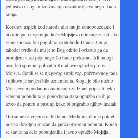
jedinstvo i sloga u izražavanju nezadovoljstva nego ikada
ranije.
Korahov uspjeh kod naroda ulio mu je samopouzdanje i
utvrdio ga u uvjerenju da će Mojsijevo otimanje vlasti, ako
se ne spriječi, biti pogubno za slobodu Izraela. On je
također tvrdio da mu je to Bog otkrio i ovlastio ga da
promijeni vlast prije nego što bude prekasno. Ali mnogi
nisu bili spremni prihvatiti Korahove optužbe protiv
Mojsija. Sjetili se se njegovog strpljivog, požrtvovnog rada
i njihova je savjest bila uznemirena. Stoga je bilo nužno
Mojsijevom predanom zanimanju za Izrael pripisati neku
sebičnu pobudu te je ponovljena stara optužba da ih je
izveo da pomru u pustinji kako bi prigrabio njihov imetak.
Oni su neko vrijeme radili tajno. Međutim, čim je pokret
postao dovoljno snažan da jamči otvorenu pobunu, Korah
se stavio na čelo pobunjenika i javno optužio Mojsija i