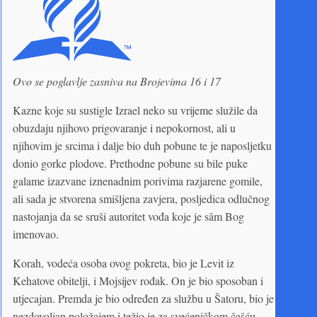
Ovo se poglavlje zasniva na Brojevima 16 i 17
Kazne koje su sustigle Izrael neko su vrijeme služile da
obuzdaju njihovo prigovaranje i nepokornost, ali u
njihovim je srcima i dalje bio duh pobune te je naposljetku
donio gorke plodove. Prethodne pobune su bile puke
galame izazvane iznenadnim porivima razjarene gomile,
ali sada je stvorena smišljena zavjera, posljedica odlučnog
nastojanja da se sruši autoritet vođa koje je sâm Bog
imenovao.
Korah, vodeća osoba ovog pokreta, bio je Levit iz
Kehatove obitelji, i Mojsijev rođak. On je bio sposoban i
utjecajan. Premda je bio određen za službu u Šatoru, bio je
nezdovoljan položajem i težio je za svećeničkom čašću.