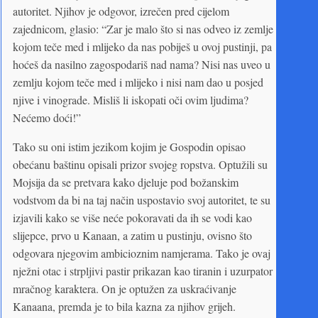
autoritet. Njihov je odgovor, izrečen pred cijelom
zajednicom, glasio: “Zar je malo što si nas odveo iz zemlje
kojom teče med i mlijeko da nas pobiješ u ovoj pustinji, pa
hoćeš da nasilno zagospodariš nad nama? Nisi nas uveo u
zemlju kojom teče med i mlijeko i nisi nam dao u posjed
njive i vinograde. Misliš li iskopati oči ovim ljudima?
Nećemo doći!”
Tako su oni istim jezikom kojim je Gospodin opisao
obećanu baštinu opisali prizor svojeg ropstva. Optužili su
Mojsija da se pretvara kako djeluje pod božanskim
vodstvom da bi na taj način uspostavio svoj autoritet, te su
izjavili kako se više neće pokoravati da ih se vodi kao
slijepce, prvo u Kanaan, a zatim u pustinju, ovisno što
odgovara njegovim ambicioznim namjerama. Tako je ovaj
nježni otac i strpljivi pastir prikazan kao tiranin i uzurpator
mračnog karaktera. On je optužen za uskraćivanje
Kanaana, premda je to bila kazna za njihov grijeh.