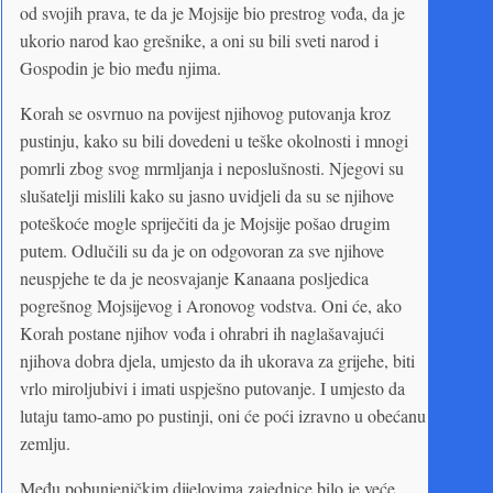
od svojih prava, te da je Mojsije bio prestrog vođa, da je
ukorio narod kao grešnike, a oni su bili sveti narod i
Gospodin je bio među njima.
Korah se osvrnuo na povijest njihovog putovanja kroz
pustinju, kako su bili dovedeni u teške okolnosti i mnogi
pomrli zbog svog mrmljanja i neposlušnosti. Njegovi su
slušatelji mislili kako su jasno uvidjeli da su se njihove
poteškoće mogle spriječiti da je Mojsije pošao drugim
putem. Odlučili su da je on odgovoran za sve njihove
neuspjehe te da je neosvajanje Kanaana posljedica
pogrešnog Mojsijevog i Aronovog vodstva. Oni će, ako
Korah postane njihov vođa i ohrabri ih naglašavajući
njihova dobra djela, umjesto da ih ukorava za grijehe, biti
vrlo miroljubivi i imati uspješno putovanje. I umjesto da
lutaju tamo-amo po pustinji, oni će poći izravno u obećanu
zemlju.
Među pobunjeničkim dijelovima zajednice bilo je veće