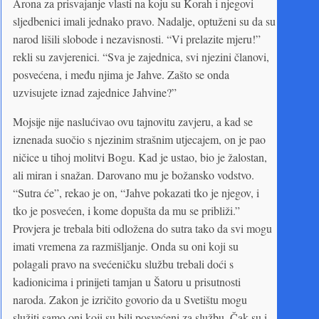
Arona za prisvajanje vlasti na koju su Korah i njegovi
sljedbenici imali jednako pravo. Nadalje, optuženi su da su
narod lišili slobode i nezavisnosti. “Vi prelazite mjeru!”
rekli su zavjerenici. “Sva je zajednica, svi njezini članovi,
posvećena, i među njima je Jahve. Zašto se onda
uzvisujete iznad zajednice Jahvine?”
Mojsije nije naslućivao ovu tajnovitu zavjeru, a kad se
iznenada suočio s njezinim strašnim utjecajem, on je pao
ničice u tihoj molitvi Bogu. Kad je ustao, bio je žalostan,
ali miran i snažan. Darovano mu je božansko vodstvo.
“Sutra će”, rekao je on, “Jahve pokazati tko je njegov, i
tko je posvećen, i kome dopušta da mu se približi.”
Provjera je trebala biti odložena do sutra tako da svi mogu
imati vremena za razmišljanje. Onda su oni koji su
polagali pravo na svećeničku službu trebali doći s
kadionicima i prinijeti tamjan u Šatoru u prisutnosti
naroda. Zakon je izričito govorio da u Svetištu mogu
služiti samo oni koji su bili posvećeni za službu. Čak su i