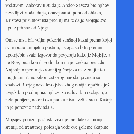
vodstvom. Zaboravili su da je Anđeo Saveza bio njihov
nevidljivi Vođa, da je, obavijena stupom od oblaka,
Kristova prisutnost išla pred njima te da je Mojsije sve
upute primao od Njega.
Oni se nisu bili voljni pokoriti strašnoj kazni prema kojoj
svi moraju umrijeti u pustinji, i stoga su bili spremni
upotrijebiti svaki izgovor da povjeruju kako je Mojsije, a
ne Bog, onaj koji ih vodi i koji im je izrekao presudu.
Najbolji napori najskromnijeg čovjeka na Zemlji nisu
mogli umiriti nepokornost ovog naroda, premda su
znakovi Božjeg nezadovoljstva zbog ranijih opačina još
uvijek bili pred njima: njihovi su redovi bili razbijeni, a
neki pobijeni, no oni ovu pouku nisu uzeli k srcu. Kušnja
ih je ponovno nadvladala.
Mojsijev ponizni pastirski život je bio daleko mirniji i
sretniji od trenutnog položaja vođe ove goleme skupine