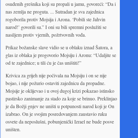
osuđenih grešnika koji su propali u jamu, govoreći: “Da i
nas zemlja ne proguta. ... Sutradan je sva zajednica
rogoborila protiv Mojsija i Arona. ‘Pobili ste Jahvin
narod!’ govorili su.” I oni su bili spremni poslužiti se
nasiljem protiv vjernih, požrtvovnih vođa.
Prikaz božanske slave vidio se u oblaku iznad Šatora, a
glas iz oblaka je progovorio Mojsiju i Aronu: “Udaljite se
od te zajednice; u tili ću je čas uništiti!”
Krivica za grijeh nije počivala na Mojsiju i on se nije
bojao, i nije požurio ostaviti zajednicu da propadne.
Mojsije je oklijevao i u ovoj dugoj krizi pokazao istinsko
pastirsko zanimanje za stado za koje se brinuo. Preklinjao
je da Božji gnjev ne uništi u potpunosti narod koji je On
izabrao. On je svojim posredovanjem zaustavio ruku
osvete da neposlušni, pobunjenički Izrael ne bude posve
uništen.