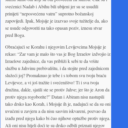
svećenici Nadab i Abihu bili ubijeni jer su se usudili
prinijeti “neposvećenu vatru” suprotno božanskoj
zapovijedi. Ipak, Mojsije je izazvao svoje tužitelje da, ako
se usude odgovoriti na tako opasan poziv, iznesu stvar
pred Boga.
Obraćajući se Korahu i njegovim Levijevcima Mojsije je
rekao: “Zar vam je malo što vas je Bog Izraelov izdvojio iz
Izraelove zajednice, da vas približi k sebi te da vršite
službu u Jahvinu prebivalištu, i da stojite pred zajednicom
služeći joj? Promaknuo je tebe i s tobom svu tvoju braću
Levijevce, a vi još tražite i svećeništvo! Ti i sva tvoja
družina, dakle, sjatili ste se protiv Jahve; jer što je Aron da
protiv njega rogoborite?” Datan i Abiram nisu nastupili
tako drsko kao Korah, i Mojsije ih je, nadajući se da su oni
uvučeni u zavjeru a da nisu sasvim iskvareni, pozvao da
izađu pred njega kako bi čuo njihove optužbe protiv njega.
Ali oni nisu htjeli doći te su drsko odbili priznati njegov