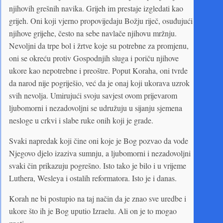
njihovih grešnih navika. Grijeh im prestaje izgledati kao
grijeh. Oni koji vjerno propovijedaju Božju riječ, osuđujući
njihove grijehe, često na sebe navlače njihovu mržnju.
Nevoljni da trpe bol i žrtve koje su potrebne za promjenu,
oni se okreću protiv Gospodnjih sluga i poriču njihove
ukore kao nepotrebne i preoštre. Poput Koraha, oni tvrde
da narod nije pogriješio, već da je onaj koji ukorava uzrok
svih nevolja. Umirujući svoju savjest ovom prijevarom
ljubomorni i nezadovoljni se udružuju u sijanju sjemena
nesloge u crkvi i slabe ruke onih koji je grade.
Svaki napredak koji čine oni koje je Bog pozvao da vode
Njegovo djelo izaziva sumnju, a ljubomorni i nezadovoljni
svaki čin prikazuju pogrešno. Isto tako je bilo i u vrijeme
Luthera, Wesleya i ostalih reformatora. Isto je i danas.
Korah ne bi postupio na taj način da je znao sve uredbe i
ukore što ih je Bog uputio Izraelu. Ali on je to mogao