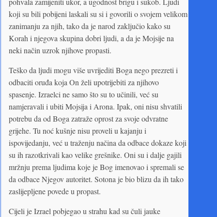
pohvala zamijeniti ukor, a ugodnost brigu i sukob. Ljudi
koji su bili pobijeni laskali su si i govorili o svojem velikom
zanimanju za njih, tako da je narod zaključio kako su
Korah i njegova skupina dobri ljudi, a da je Mojsije na
neki način uzrok njihove propasti.
Teško da ljudi mogu više uvrijediti Boga nego prezreti i
odbaciti oruđa koja On želi upotrijebiti za njihovo
spasenje. Izraelci ne samo što su to učinili, već su
namjeravali i ubiti Mojsija i Arona. Ipak, oni nisu shvatili
potrebu da od Boga zatraže oprost za svoje odvratne
grijehe. Tu noć kušnje nisu proveli u kajanju i
ispovijedanju, već u traženju načina da odbace dokaze koji
su ih razotkrivali kao velike grešnike. Oni su i dalje gajili
mržnju prema ljudima koje je Bog imenovao i spremali se
da odbace Njegov autoritet. Sotona je bio blizu da ih tako
zaslijepljene povede u propast.
Cijeli je Izrael pobjegao u strahu kad su čuli jauke