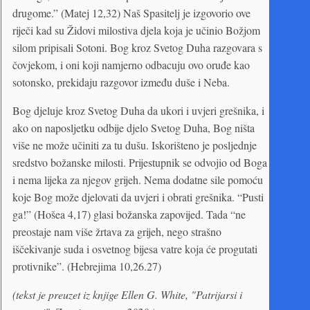
drugome.” (Matej 12,32) Naš Spasitelj je izgovorio ove
riječi kad su Židovi milostiva djela koja je učinio Božjom
silom pripisali Sotoni. Bog kroz Svetog Duha razgovara s
čovjekom, i oni koji namjerno odbacuju ovo oruđe kao
sotonsko, prekidaju razgovor između duše i Neba.
Bog djeluje kroz Svetog Duha da ukori i uvjeri grešnika, i
ako on naposljetku odbije djelo Svetog Duha, Bog ništa
više ne može učiniti za tu dušu. Iskorišteno je posljednje
sredstvo božanske milosti. Prijestupnik se odvojio od Boga
i nema lijeka za njegov grijeh. Nema dodatne sile pomoću
koje Bog može djelovati da uvjeri i obrati grešnika. “Pusti
ga!” (Hošea 4,17) glasi božanska zapovijed. Tada “ne
preostaje nam više žrtava za grijeh, nego strašno
iščekivanje suda i osvetnog bijesa vatre koja će progutati
protivnike”. (Hebrejima 10,26.27)
(tekst je preuzet iz knjige Ellen G. White, "Patrijarsi i