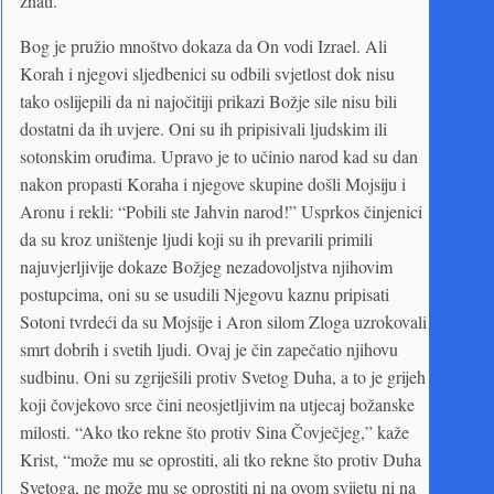
znati.
Bog je pružio mnoštvo dokaza da On vodi Izrael. Ali
Korah i njegovi sljedbenici su odbili svjetlost dok nisu
tako oslijepili da ni najočitiji prikazi Božje sile nisu bili
dostatni da ih uvjere. Oni su ih pripisivali ljudskim ili
sotonskim oruđima. Upravo je to učinio narod kad su dan
nakon propasti Koraha i njegove skupine došli Mojsiju i
Aronu i rekli: “Pobili ste Jahvin narod!” Usprkos činjenici
da su kroz uništenje ljudi koji su ih prevarili primili
najuvjerljivije dokaze Božjeg nezadovoljstva njihovim
postupcima, oni su se usudili Njegovu kaznu pripisati
Sotoni tvrdeći da su Mojsije i Aron silom Zloga uzrokovali
smrt dobrih i svetih ljudi. Ovaj je čin zapečatio njihovu
sudbinu. Oni su zgriješili protiv Svetog Duha, a to je grijeh
koji čovjekovo srce čini neosjetljivim na utjecaj božanske
milosti. “Ako tko rekne što protiv Sina Čovječjeg,” kaže
Krist, “može mu se oprostiti, ali tko rekne što protiv Duha
Svetoga, ne može mu se oprostiti ni na ovom svijetu ni na