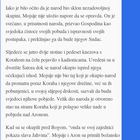
Iako je bilo očito da je narod bio sklon nezadovoljnoj
skupini, Mojsije nije uložio napore da se opravda. On je
svečano, u prisutnosti naroda, prizvao Gospodina kao
svjedoka čistoće svojih pobuda i ispravnosti svojih
postupaka, i preklinjao ga da bude njegov Sudac.
Sljedeće se jutro dvije stotine i pedeset knezova s
Korahom na čelu pojavilo s kadionicama. Uvedeni su u
dvorište Šatora dok se narod okupio ispred njega
očekujući ishod. Mojsije nije bio taj koji je okupio narod
da promatra poraz Koraha i njegove družine, već su ih
pobunjenici, u svojoj slijepoj drskosti, sazvali da budu
svjedoci njihove pobjede. Velik dio naroda je otvoreno
stao na stranu Koraha koji je polagao velike nade u
pobjedu nad Aronom.
Kad su se okupili pred Bogom, “onda se svoj zajednici
pokaza slava Jahvina”. Mojsije i Aron su primili božansko