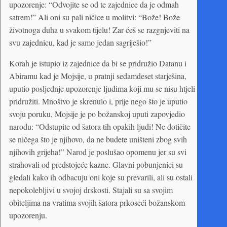
upozorenje: “Odvojite se od te zajednice da je odmah
satrem!” Ali oni su pali ničice u molitvi: “Bože! Bože
životnoga duha u svakom tijelu! Zar ćeš se razgnjeviti na
svu zajednicu, kad je samo jedan sagriješio!”
Korah je istupio iz zajednice da bi se pridružio Datanu i
Abiramu kad je Mojsije, u pratnji sedamdeset starješina,
uputio posljednje upozorenje ljudima koji mu se nisu htjeli
pridružiti. Mnoštvo je skrenulo i, prije nego što je uputio
svoju poruku, Mojsije je po božanskoj uputi zapovjedio
narodu: “Odstupite od šatora tih opakih ljudi! Ne dotičite
se ničega što je njihovo, da ne budete uništeni zbog svih
njihovih grijeha!” Narod je poslušao opomenu jer su svi
strahovali od predstojeće kazne. Glavni pobunjenici su
gledali kako ih odbacuju oni koje su prevarili, ali su ostali
nepokolebljivi u svojoj drskosti. Stajali su sa svojim
obiteljima na vratima svojih šatora prkoseći božanskom
upozorenju.