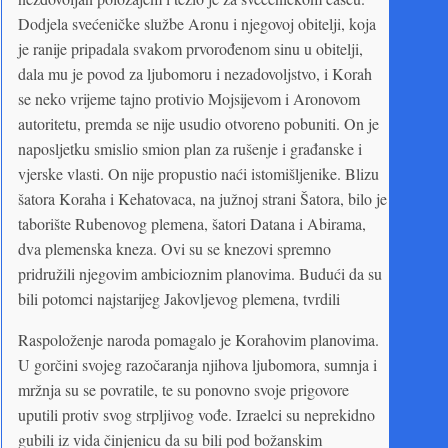
Dodjela svećeničke službe Aronu i njegovoj obitelji, koja
je ranije pripadala svakom prvorođenom sinu u obitelji,
dala mu je povod za ljubomoru i nezadovoljstvo, i Korah
se neko vrijeme tajno protivio Mojsijevom i Aronovom
autoritetu, premda se nije usudio otvoreno pobuniti. On je
naposljetku smislio smion plan za rušenje i građanske i
vjerske vlasti. On nije propustio naći istomišljenike. Blizu
šatora Koraha i Kehatovaca, na južnoj strani Šatora, bilo je
taborište Rubenovog plemena, šatori Datana i Abirama,
dva plemenska kneza. Ovi su se knezovi spremno
pridružili njegovim ambicioznim planovima. Budući da su
bili potomci najstarijeg Jakovljevog plemena, tvrdili
Raspoloženje naroda pomagalo je Korahovim planovima.
U gorčini svojeg razočaranja njihova ljubomora, sumnja i
mržnja su se povratile, te su ponovno svoje prigovore
uputili protiv svog strpljivog vođe. Izraelci su neprekidno
gubili iz vida činjenicu da su bili pod božanskim