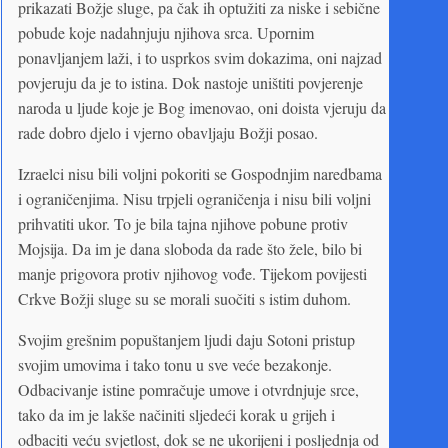
prikazati Božje sluge, pa čak ih optužiti za niske i sebične
pobude koje nadahnjuju njihova srca. Upornim
ponavljanjem laži, i to usprkos svim dokazima, oni najzad
povjeruju da je to istina. Dok nastoje uništiti povjerenje
naroda u ljude koje je Bog imenovao, oni doista vjeruju da
rade dobro djelo i vjerno obavljaju Božji posao.
Izraelci nisu bili voljni pokoriti se Gospodnjim naredbama
i ograničenjima. Nisu trpjeli ograničenja i nisu bili voljni
prihvatiti ukor. To je bila tajna njihove pobune protiv
Mojsija. Da im je dana sloboda da rade što žele, bilo bi
manje prigovora protiv njihovog vođe. Tijekom povijesti
Crkve Božji sluge su se morali suočiti s istim duhom.
Svojim grešnim popuštanjem ljudi daju Sotoni pristup
svojim umovima i tako tonu u sve veće bezakonje.
Odbacivanje istine pomračuje umove i otvrdnjuje srce,
tako da im je lakše načiniti sljedeći korak u grijeh i
odbaciti veću svjetlost, dok se ne ukorijeni i posljednja od