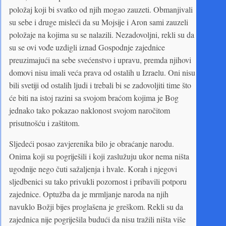
položaj koji bi svatko od njih mogao zauzeti. Obmanjivali
su sebe i druge misleći da su Mojsije i Aron sami zauzeli
položaje na kojima su se nalazili. Nezadovoljni, rekli su da
su se ovi vođe uzdigli iznad Gospodnje zajednice
preuzimajući na sebe svećenstvo i upravu, premda njihovi
domovi nisu imali veća prava od ostalih u Izraelu. Oni nisu
bili svetiji od ostalih ljudi i trebali bi se zadovoljiti time što
će biti na istoj razini sa svojom braćom kojima je Bog
jednako tako pokazao naklonost svojom naročitom
prisutnošću i zaštitom.
Sljedeći posao zavjerenika bilo je obraćanje narodu.
Onima koji su pogriješili i koji zaslužuju ukor nema ništa
ugodnije nego čuti sažaljenja i hvale. Korah i njegovi
sljedbenici su tako privukli pozornost i pribavili potporu
zajednice. Optužba da je mrmljanje naroda na njih
navuklo Božji bijes proglašena je greškom. Rekli su da
zajednica nije pogriješila budući da nisu tražili ništa više