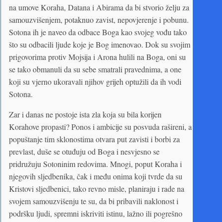
na umove Koraha, Datana i Abirama da bi stvorio želju za
samouzvišenjem, potaknuo zavist, nepovjerenje i pobunu.
Sotona ih je naveo da odbace Boga kao svojeg vođu tako
što su odbacili ljude koje je Bog imenovao. Dok su svojim
prigovorima protiv Mojsija i Arona hulili na Boga, oni su
se tako obmanuli da su sebe smatrali pravednima, a one
koji su vjerno ukoravali njihov grijeh optužili da ih vodi
Sotona.
Zar i danas ne postoje ista zla koja su bila korijen
Korahove propasti? Ponos i ambicije su posvuda rašireni, a
popuštanje tim sklonostima otvara put zavisti i borbi za
prevlast, duše se otuđuju od Boga i nesvjesno se
pridružuju Sotoninim redovima. Mnogi, poput Koraha i
njegovih sljedbenika, čak i među onima koji tvrde da su
Kristovi sljedbenici, tako revno misle, planiraju i rade na
svojem samouzvišenju te su, da bi pribavili naklonost i
podršku ljudi, spremni iskriviti istinu, lažno ili pogrešno