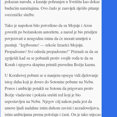
pokazan narodu, a kasnije pohranjen u Svetištu kao dokaz
budućim naraštajima. Ovo čudo je zauvijek riješilo pitanje
svećeničke službe.
Tako je napokon bilo potvrđeno da su Mojsije i Aron
govorili po božanskom autoritetu, a narod je bio prisiljen
povjerovati u neugodnu istinu da će morati umrijeti u
pustinji. “Izgibosmo! — rekoše Izraelci Mojsiju.
Propadosmo! Svi odreda propadosmo!” Priznali su da su
zgriješili kad su se pobunili protiv svojih vođa te da su
Korah i njegova skupina primili pravednu Božju kaznu.
U Korahovoj pobuni se u manjem opsegu vidi djelovanje
istog duha koji je doveo do Sotonine pobune na Nebu.
Ponos i ambicije potakli su Sotonu da prigovara protiv
Božje vladavine i pokuša srušiti red koji je bio
uspostavljen na Nebu. Njegov cilj nakon pada jest da
umove ljudi nadahne istim duhom zavisti i nezadovoljstva,
istim ambicijama prema položaju i časti. On je tako utjecao