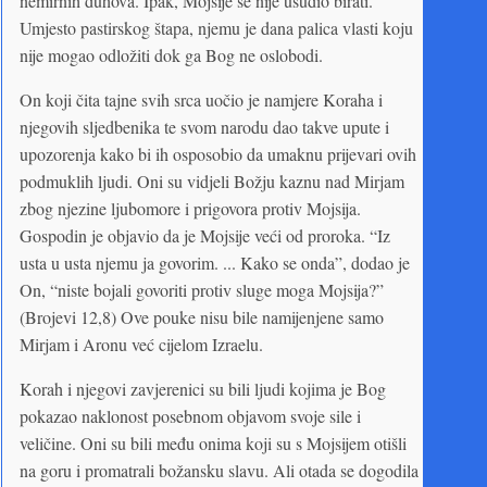
nemirnih duhova. Ipak, Mojsije se nije usudio birati.
Umjesto pastirskog štapa, njemu je dana palica vlasti koju
nije mogao odložiti dok ga Bog ne oslobodi.
On koji čita tajne svih srca uočio je namjere Koraha i
njegovih sljedbenika te svom narodu dao takve upute i
upozorenja kako bi ih osposobio da umaknu prijevari ovih
podmuklih ljudi. Oni su vidjeli Božju kaznu nad Mirjam
zbog njezine ljubomore i prigovora protiv Mojsija.
Gospodin je objavio da je Mojsije veći od proroka. “Iz
usta u usta njemu ja govorim. ... Kako se onda”, dodao je
On, “niste bojali govoriti protiv sluge moga Mojsija?”
(Brojevi 12,8) Ove pouke nisu bile namijenjene samo
Mirjam i Aronu već cijelom Izraelu.
Korah i njegovi zavjerenici su bili ljudi kojima je Bog
pokazao naklonost posebnom objavom svoje sile i
veličine. Oni su bili među onima koji su s Mojsijem otišli
na goru i promatrali božansku slavu. Ali otada se dogodila