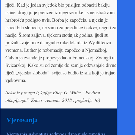
riječi. Kad je jedan svjedok bio prisiljen odbaciti baklju
istine, drugi ju je preuzeo iz njegove ruke i s neustrašivom
hrabrošću podigao uvis. Borba je započela, a njezin je
ishod bila sloboda, ne samo za pojedince i crkve, nego i za
nacije. Širom zaljeva, tijekom stotinjak godina, ljudi su
pružali svoje ruke da ugrabe ruke lolarda iz Wycliffeova
vremena. Luther je reformaciju započeo u Njemačkoj,
Calvin je evanđelje propovijedao u Francuskoj, Zwingli u
Švicarskoj. Kako su od zemlje do zemlje odzvanjale divne
riječi „vjerska sloboda“, svijet se budio iz sna koji je trajao
vjekovima.
(tekst je preuzet iz knjige Ellen G. White, "Povijest
otkupljenja", Znaci vremena, 2018., poglavlje 46)
Vjerovanja
Vjerovanja Adventista sedmoga dana nude temelj za