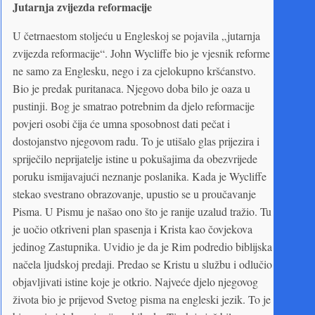
Jutarnja zvijezda reformacije
U četrnaestom stoljeću u Engleskoj se pojavila „jutarnja
zvijezda reformacije“. John Wycliffe bio je vjesnik reforme
ne samo za Englesku, nego i za cjelokupno kršćanstvo.
Bio je predak puritanaca. Njegovo doba bilo je oaza u
pustinji. Bog je smatrao potrebnim da djelo reformacije
povjeri osobi čija će umna sposobnost dati pečat i
dostojanstvo njegovom radu. To je utišalo glas prijezira i
spriječilo neprijatelje istine u pokušajima da obezvrijede
poruku ismijavajući neznanje poslanika. Kada je Wycliffe
stekao svestrano obrazovanje, upustio se u proučavanje
Pisma. U Pismu je našao ono što je ranije uzalud tražio. Tu
je uočio otkriveni plan spasenja i Krista kao čovjekova
jedinog Zastupnika. Uvidio je da je Rim podredio biblijska
načela ljudskoj predaji. Predao se Kristu u službu i odlučio
objavljivati istine koje je otkrio. Najveće djelo njegovog
života bio je prijevod Svetog pisma na engleski jezik. To je