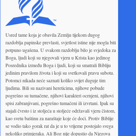
Usred tame koja je obavila Zemlju tijekom dugog
razdoblja papinske prevlasti, svjetlost istine nije mogla biti
potpuno ugašena. U svakom razdoblju bilo je svjedoka za
Boga, ljudi koji su njegovali vjeru u Krista kao jedinog
Posrednika između Boga i ljudi, koji su smatrali Bibliju
jedinim pravilom života i koji su svetkovali pravu subotu.
Potomci nikada neće saznati koliko svijet duguje tim
ljudima. Bili su nazivani hereticima, njihove pobude
pogrešno su tumačene, njihovi karakteri ocrnjeni, njihovi
spisi zabranjivani, pogrešno tumačeni ili izvrtani. Ipak su
stajali čvrsto i iz stoljeća u stoljeće održavali vjeru čistom,
kao svetu baštinu za naraštaje koje će doći. Protiv Biblije
se vodio tako gorak rat da je u to vrijeme postojalo svega
nekoliko primjeraka. Ali Bog nije dopustio da Njegova