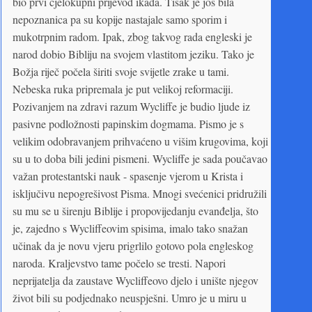
bio prvi cjelokupni prijevod ikada. Tisak je još bila
nepoznanica pa su kopije nastajale samo sporim i
mukotrpnim radom. Ipak, zbog takvog rada engleski je
narod dobio Bibliju na svojem vlastitom jeziku. Tako je
Božja riječ počela širiti svoje svijetle zrake u tami.
Nebeska ruka pripremala je put velikoj reformaciji.
Pozivanjem na zdravi razum Wycliffe je budio ljude iz
pasivne podložnosti papinskim dogmama. Pismo je s
velikim odobravanjem prihvaćeno u višim krugovima, koji
su u to doba bili jedini pismeni. Wycliffe je sada poučavao
važan protestantski nauk - spasenje vjerom u Krista i
isključivu nepogrešivost Pisma. Mnogi svećenici pridružili
su mu se u širenju Biblije i propovijedanju evanđelja, što
je, zajedno s Wycliffeovim spisima, imalo tako snažan
učinak da je novu vjeru prigrlilo gotovo pola engleskog
naroda. Kraljevstvo tame počelo se tresti. Napori
neprijatelja da zaustave Wycliffeovo djelo i unište njegov
život bili su podjednako neuspješni. Umro je u miru u