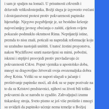
i sam je spaljen na lomači. U prisutnosti crkvenih i
državnih velikodostojnika, Božji sluga je izgovorio svečani
i dostojanstveni protest protiv pokvarenosti papinske
hijerarhije. Njegovo pogubljenje je, uz bestidno kršenje
najsvečanijeg javnog obećanja o zaštiti, cijelom svijetu
pokazalo podmuklu okrutnost Rima. Neprijatelji istine,
premda to nisu znali, poticali su napredak reformacije koju
su uzaludno nastojali uništiti. Unatoč žestini progonstva,
nakon Wycliffeove smrti nastavljeni su mirni, pobožni,
iskreni i strpljivi prosvjedi protiv prevladavaju će
pokvarenosti Crkve. Poput vjernika u apostolsko doba,
mnogi su dragovoljno žrtvovali svoja ovozemaljska dobra
zbog Krista. Veliki su se napori ulagali u jačanje i
proširivanje papinske moći, ali dok su se pape pozivale na
to da su Kristovi predstavnici, njihovi su životi bili toliko
pokvareni da se narodu to zgadilo. Zahvaljujući izumu
tiskarskog stroja, Sveto pismo se još više proširilo i mnogi
su uvidjeli da papinsko učenje nema temelje u Božjoj