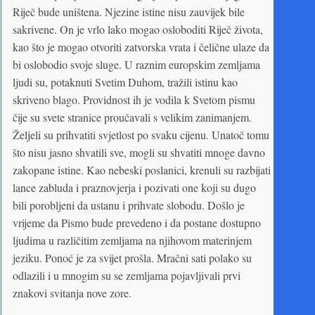
Riječ bude uništena. Njezine istine nisu zauvijek bile
sakrivene. On je vrlo lako mogao osloboditi Riječ života,
kao što je mogao otvoriti zatvorska vrata i čelične ulaze da
bi oslobodio svoje sluge. U raznim europskim zemljama
ljudi su, potaknuti Svetim Duhom, tražili istinu kao
skriveno blago. Providnost ih je vodila k Svetom pismu
čije su svete stranice proučavali s velikim zanimanjem.
Željeli su prihvatiti svjetlost po svaku cijenu. Unatoč tomu
što nisu jasno shvatili sve, mogli su shvatiti mnoge davno
zakopane istine. Kao nebeski poslanici, krenuli su razbijati
lance zabluda i praznovjerja i pozivati one koji su dugo
bili porobljeni da ustanu i prihvate slobodu. Došlo je
vrijeme da Pismo bude prevedeno i da postane dostupno
ljudima u različitim zemljama na njihovom materinjem
jeziku. Ponoć je za svijet prošla. Mračni sati polako su
odlazili i u mnogim su se zemljama pojavljivali prvi
znakovi svitanja nove zore.