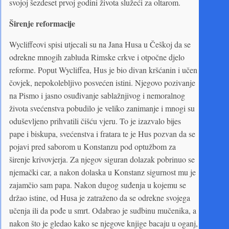
svojoj šezdeset prvoj godini života služeći za oltarom.
Širenje reformacije
Wycliffeovi spisi utjecali su na Jana Husa u Češkoj da se
odrekne mnogih zabluda Rimske crkve i otpočne djelo
reforme. Poput Wycliffea, Hus je bio divan kršćanin i učen
čovjek, nepokolebljivo posvećen istini. Njegovo pozivanje
na Pismo i jasno osuđivanje sablažnjivog i nemoralnog
života svećenstva pobudilo je veliko zanimanje i mnogi su
oduševljeno prihvatili čišću vjeru. To je izazvalo bijes
pape i biskupa, svećenstva i fratara te je Hus pozvan da se
pojavi pred saborom u Konstanzu pod optužbom za
širenje krivovjerja. Za njegov siguran dolazak pobrinuo se
njemački car, a nakon dolaska u Konstanz sigurnost mu je
zajamčio sam papa. Nakon dugog suđenja u kojemu se
držao istine, od Husa je zatraženo da se odrekne svojega
učenja ili da pođe u smrt. Odabrao je sudbinu mučenika, a
nakon što je gledao kako se njegove knjige bacaju u oganj,