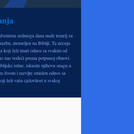
anja
dventista sedmoga dana nude temelj za
razbu, utemeljen na Bibliji. Ta učenja
a koji želi imati odnos sa svakim od
no nas vodeći prema potpunoj obnovi.
iblijske istine, iskusite njihovu snagu u
životu i razvijte smislen odnos sa
oji želi vašu cjelovitost u svakoj