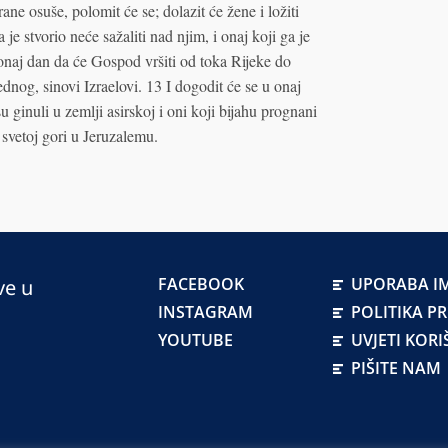
ane osuše, polomit će se; dolazit će žene i ložiti
je stvorio neće sažaliti nad njim, i onaj koji ga je
onaj dan da će Gospod vršiti od toka Rijeke do
dnog, sinovi Izraelovi. 13 I dogodit će se u onaj
su ginuli u zemlji asirskoj i oni koji bijahu prognani
svetoj gori u Jeruzalemu.
FACEBOOK
UPORABA IM
ve u
INSTAGRAM
POLITIKA P
YOUTUBE
UVJETI KORI
PIŠITE NAM