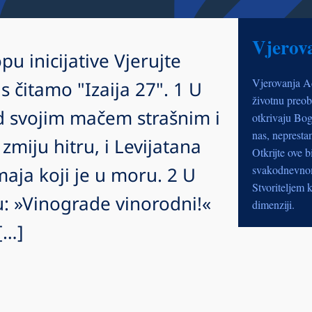
Vjerov
pu inicijative Vjerujte
Vjerovanja A
čitamo "Izaija 27". 1 U
životnu preob
d svojim mačem strašnim i
otkrivaju Bog
nas, nepresta
 zmiju hitru, i Levijatana
Otkrijte ove b
maja koji je u moru. 2 U
svakodnevnom 
Stvoriteljem k
: »Vinograde vinorodni!«
dimenziji.
[…]