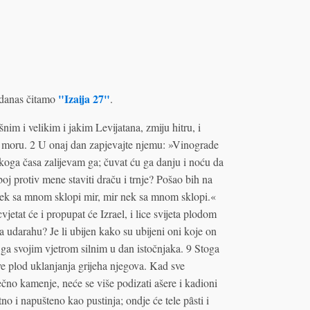
"Izaija 27"
danas čitamo
.
m i velikim i jakim Levijatana, zmiju hitru, i
 u moru. 2 U onaj dan zapjevajte njemu: »Vinograde
oga časa zalijevam ga; čuvat ću ga danju i noću da
oj protiv mene staviti draču i trnje? Pošao bih na
e, nek sa mnom sklopi mir, mir nek sa mnom sklopi.«
jetat će i propupat će Izrael, i lice svijeta plodom
ga udarahu? Je li ubijen kako su ubijeni oni koje on
 ga svojim vjetrom silnim u dan istočnjaka. 9 Stoga
sve plod uklanjanja grijeha njegova. Kad sve
no kamenje, neće se više podizati ašere i kadioni
tno i napušteno kao pustinja; ondje će tele pȃsti i