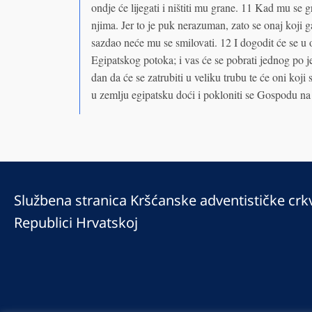
ondje će lijegati i ništiti mu grane. 11 Kad mu se gr
njima. Jer to je puk nerazuman, zato se onaj koji ga 
sazdao neće mu se smilovati. 12 I dogodit će se u 
Egipatskog potoka; i vas će se pobrati jednog po je
dan da će se zatrubiti u veliku trubu te će oni koji 
u zemlju egipatsku doći i pokloniti se Gospodu na 
Službena stranica Kršćanske adventističke crk
Republici Hrvatskoj