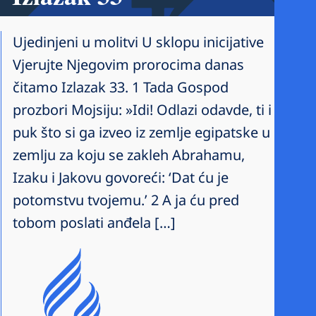
Ujedinjeni u molitvi U sklopu inicijative
Vjerujte Njegovim prorocima danas
čitamo Izlazak 33. 1 Tada Gospod
prozbori Mojsiju: »Idi! Odlazi odavde, ti i
puk što si ga izveo iz zemlje egipatske u
zemlju za koju se zakleh Abrahamu,
Izaku i Jakovu govoreći: ‘Dat ću je
potomstvu tvojemu.’ 2 A ja ću pred
tobom poslati anđela […]