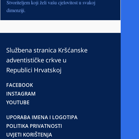
Stvoriteljem koji želi vašu cjelovitost u svakoj
dimenziji.
Službena stranica Kršćanske
adventističke crkve u
Republici Hrvatskoj
FACEBOOK
INSTAGRAM
YOUTUBE
UPORABA IMENA I LOGOTIPA
POLITIKA PRIVATNOSTI
UVJETI KORIŠTENJA