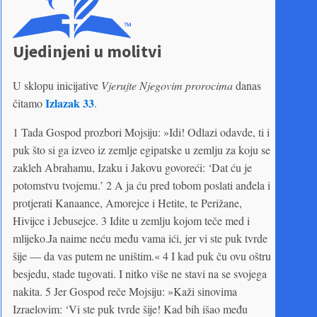
Ujedinjeni u molitvi
U sklopu inicijative
Vjerujte Njegovim prorocima
danas
Izlazak 33
čitamo
.
1 Tada Gospod prozbori Mojsiju: »Idi! Odlazi odavde, ti i
puk što si ga izveo iz zemlje egipatske u zemlju za koju se
zakleh Abrahamu, Izaku i Jakovu govoreći: ‘Dat ću je
potomstvu tvojemu.’ 2 A ja ću pred tobom poslati anđela i
protjerati Kanaance, Amorejce i Hetite, te Perižane,
Hivijce i Jebusejce. 3 Idite u zemlju kojom teče med i
mlije­ko.Ja naime neću među vama ići, jer vi ste puk tvrde
šije — da vas putem ne uništim.« 4 I kad puk ču ovu oštru
besjedu, stade tugovati. I nitko više ne stavi na se svojega
nakita. 5 Jer Gospod reče Mojsiju: »Kaži sinovima
Izraelovim: ‘Vi ste puk tvrde šije! Kad bih išao među