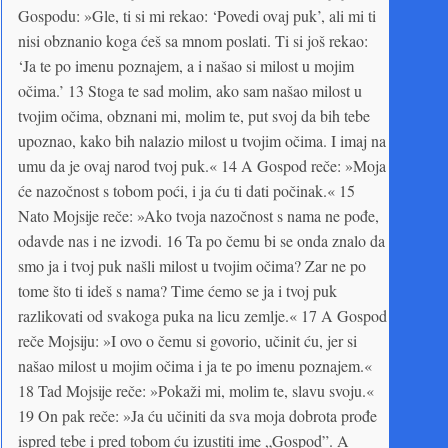
Gospodu: »Gle, ti si mi rekao: ‘Povedi ovaj puk’, ali mi ti
nisi obznanio koga ćeš sa mnom poslati. Ti si još rekao:
‘Ja te po imenu poznajem, a i našao si milost u mojim
očima.’ 13 Stoga te sad molim, ako sam našao milost u
tvojim očima, obznani mi, molim te, put svoj da bih tebe
upoznao, kako bih nalazio milost u tvojim očima. I imaj na
umu da je ovaj narod tvoj puk.« 14 A Gospod reče: »Moja
će nazočnost s tobom poći, i ja ću ti dati počinak.« 15
Nato Mojsije reče: »Ako tvoja nazočnost s nama ne pođe,
odavde nas i ne izvodi. 16 Ta po čemu bi se onda znalo da
smo ja i tvoj puk našli milost u tvojim očima? Zar ne po
tome što ti ideš s nama? Time ćemo se ja i tvoj puk
razlikovati od svakoga puka na licu zemlje.« 17 A Gospod
reče Mojsiju: »I ovo o čemu si govorio, učinit ću, jer si
našao milost u mojim očima i ja te po imenu poznajem.«
18 Tad Mojsije reče: »Pokaži mi, molim te, slavu svoju.«
19 On pak reče: »Ja ću učiniti da sva moja dobrota prođe
ispred tebe i pred tobom ću izustiti ime „Gospod”. A