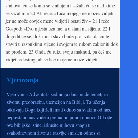
smilovat ću se komu se smilujem i sažalit ću se nad kime
se sažalim.« 20 Ali reče: »Lica mojega ne možeš vidjeti,
jer ne može čovjek mene vidjeti i ostati živ.« 21 I reče
Gospod: »Evo mjesta uza me, a ti stani na stijenu. 22 I
dogodit će se, dok moja slava bude prolazila, da ću te
staviti u raspuklinu stijene i svojom te rukom zakloniti dok
ne prođem. 23 Onda ću ruku svoju maknuti, pa ćeš me
vidjeti odostrag; ali se lice moje ne može vidjeti.
Vjerovanja
Vjerovanja Adventista sedmoga dana nude temelj za
životnu preobrazbu, utemeljen na Bibliji. Ta učenja
otkrivaju Boga koji želi imati odnos sa svakim od nas,
neprestano nas vodeći prema potpunoj obnovi. Otkrijte
ove biblijske istine, iskusite njihovu snagu u
svakodnevnom životu i razvijte smislen odnos sa