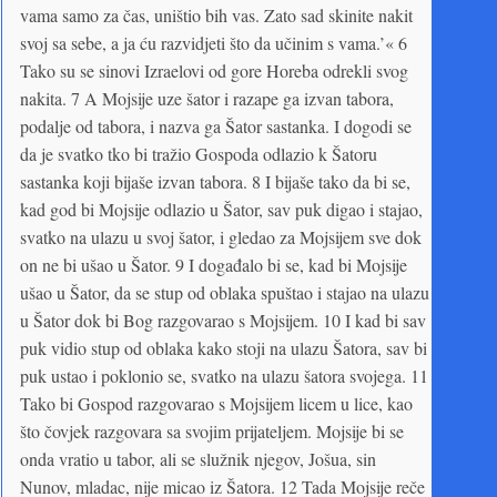
vama samo za čas, uništio bih vas. Zato sad skinite nakit
svoj sa sebe, a ja ću razvidjeti što da učinim s vama.’« 6
Tako su se sinovi Izraelovi od gore Horeba odrekli svog
nakita. 7 A Mojsije uze šator i razape ga izvan tabora,
podalje od tabora, i nazva ga Šator sastanka. I dogodi se
da je svatko tko bi tražio Gospoda odlazio k Šatoru
sastanka koji bijaše izvan tabora. 8 I bijaše tako da bi se,
kad god bi Mojsije odlazio u Šator, sav puk digao i stajao,
svatko na ulazu u svoj šator, i gledao za Mojsijem sve dok
on ne bi ušao u Šator. 9 I događalo bi se, kad bi Mojsije
ušao u Šator, da se stup od oblaka spuštao i stajao na ulazu
u Šator dok bi Bog razgovarao s Mojsijem. 10 I kad bi sav
puk vidio stup od oblaka kako stoji na ulazu Šatora, sav bi
puk ustao i poklonio se, svatko na ulazu šatora svojega. 11
Tako bi Gospod razgovarao s Mojsijem licem u lice, kao
što čovjek razgovara sa svojim prijateljem. Mojsije bi se
onda vratio u tabor, ali se služnik njegov, Jošua, sin
Nunov, mladac, nije micao iz Šatora. 12 Tada Mojsije reče