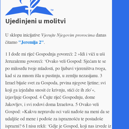
Ujedinjeni u molitvi
U sklopu inicijative
Vjerujte Njegovim prorocima
danas
"Jeremija 2"
čitamo
.
1 I dođe mi riječ Gospodnja govoreći: 2 »Idi i viči u uši
Jeruzalemu govoreći: ‘Ovako veli Gospod: Sjećam te se
po milosrđu tvoje mladosti, po ljubavi vjereništva tvoga,
kad si za mnom išla u pustinju, u zemlju nezasijanu. 3
Izrael bijaše svet za Gospoda, prvina njegove ljetine; svi
koji ga izjedahu snosit će krivnju, stići će ih zlo’«,
izjavljuje Gospod. 4 Čujte riječ Gospodnju, dome
Jakovljev, i svi rodovi doma Izraelova. 5 Ovako veli
Gospod: »Kakvu nepravdu oci vaši nađoše na meni da se
udaljiše od mene i pođoše za ispraznošću te postadoše
isprazni? 6 I nisu rekli: ‘Gdje je Gospod, koji nas izvede iz