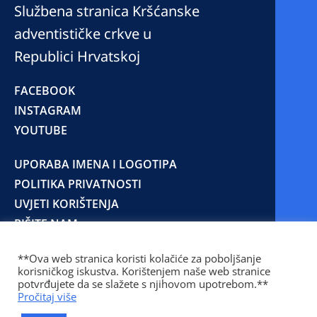
Službena stranica Kršćanske
adventističke crkve u
Republici Hrvatskoj
FACEBOOK
INSTAGRAM
YOUTUBE
UPORABA IMENA I LOGOTIPA
POLITIKA PRIVATNOSTI
UVJETI KORIŠTENJA
PIŠITE NAM
**Ova web stranica koristi kolačiće za poboljšanje
korisničkog iskustva. Korištenjem naše web stranice
© 2025 Copyright © 2023 Kršćanska adventistička
potvrđujete da se slažete s njihovom upotrebom.**
crkva u Republici Hrvatskoj
Pročitaj više
Prilaz Gjure Deželića 77 Zagreb 10000 Hrvatska 01