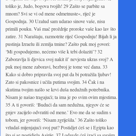
toliko je, Judo, bogova tvojih! 29 Zašto se parbite sa
mnom? Svi se vi od mene odmetnuste«, riječ je
Gospodnja. 30 Uzalud sam udarao sinove vaše, nisu
primili pouku. Vaš mač proždrije proroke vaše kao lav što
zatire. 31 Naraštaju, razmotrite riječ Gospodnju! Bijah li ja
pustinja Izraelu ili zemlja tmine? Zašto puk moj govori:
‘Mi gospodujemo, nećemo više k tebi dolaziti’? 32
Zaboravlja li djevica svoj nakit il’ nevjesta ukras svoj? A
puk moj mene zaboravi, bezbroj je tome već dana. 33
Kako si dobro pripravila svoj put da bi potražila ljubav!
Zato si pakosnice i učila putima svojim. 34 Čak i na
skutima tvojim našlo se krvi duša nedužnih potrebnika.
Nisam je našao tragajući; ta ima je po svim ovim mjestima.
35 A ti govoriš: ‘Budući da sam nedužna, njegov će se
gnjev zacijelo odvratiti od mene.’ Evo me da se sudim s
tobom, jer govoriš: ‘Nisam zgriješila.’ 36 Zašto toliko
vrludaš mijenjajući svoj put? Postidjet ćeš se i Egipta kao
što si se postidjela Asirije. 37 I odavde ćeš izaći sa svojim