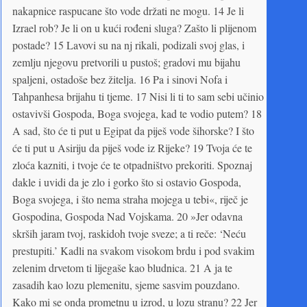
nakapnice raspucane što vode držati ne mogu. 14 Je li
Izrael rob? Je li on u kući rođeni sluga? Zašto li plijenom
postade? 15 Lavovi su na nj rikali, podizali svoj glas, i
zemlju njegovu pretvorili u pustoš; gradovi mu bijahu
spaljeni, ostadoše bez žitelja. 16 Pa i sinovi Nofa i
Tahpanhesa brijahu ti tjeme. 17 Nisi li ti to sam sebi učinio
ostavivši Gospoda, Boga svojega, kad te vodio putem? 18
A sad, što će ti put u Egipat da piješ vode šihorske? I što
će ti put u Asiriju da piješ vode iz Rijeke? 19 Tvoja će te
zloća kazniti, i tvoje će te otpadništvo prekoriti. Spoznaj
dakle i uvidi da je zlo i gorko što si ostavio Gospoda,
Boga svojega, i što nema straha mojega u tebi«, riječ je
Gospodina, Gospoda Nad Vojskama. 20 »Jer odavna
skrših jaram tvoj, raskidoh tvoje sveze; a ti reče: ‘Neću
prestupiti.’ Kadli na svakom visokom brdu i pod svakim
zelenim drvetom ti lijegaše kao bludnica. 21 A ja te
zasadih kao lozu plemenitu, sjeme sasvim pouzdano.
Kako mi se onda prometnu u izrod, u lozu stranu? 22 Jer