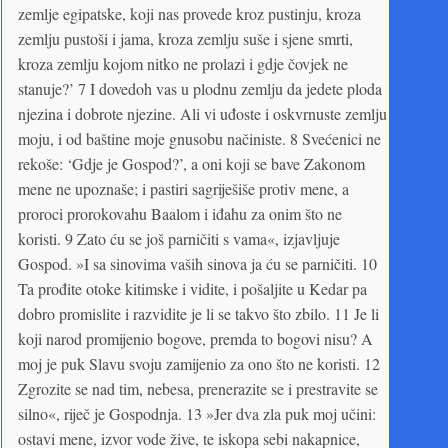
zemlje egipatske, koji nas provede kroz pustinju, kroza
zemlju pustoši i jama, kroza zemlju suše i sjene smrti,
kroza zemlju kojom nitko ne prolazi i gdje čovjek ne
stanuje?’ 7 I dovedoh vas u plodnu zemlju da jedete ploda
njezina i dobrote njezine. Ali vi uđoste i oskvrnuste zemlju
moju, i od baštine moje gnusobu načiniste. 8 Svećenici ne
rekoše: ‘Gdje je Gospod?’, a oni koji se bave Zakonom
mene ne upoznaše; i pastiri sagriješiše protiv mene, a
proroci prorokovahu Baalom i iđahu za onim što ne
koristi. 9 Zato ću se još parničiti s vama«, izjavljuje
Gospod. »I sa sinovima vaših sinova ja ću se parničiti. 10
Ta prođite otoke kitimske i vidite, i pošaljite u Kedar pa
dobro promislite i razvidite je li se takvo što zbilo. 11 Je li
koji narod promijenio bogove, premda to bogovi nisu? A
moj je puk Slavu svoju zamijenio za ono što ne koristi. 12
Zgrozite se nad tim, nebesa, prenerazite se i prestravite se
silno«, riječ je Gospodnja. 13 »Jer dva zla puk moj učini:
ostavi mene, izvor vode žive, te iskopa sebi nakapnice,