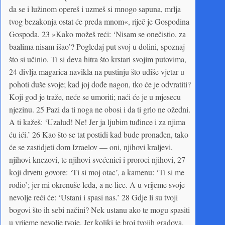
da se i lužinom opereš i uzmeš si mnogo sapuna, mrlja
tvog bezakonja ostat će preda mnom«, riječ je Gospodina
Gospoda. 23 »Kako možeš reći: ‘Nisam se onečistio, za
baalima nisam išao’? Pogledaj put svoj u dolini, spoznaj
što si učinio. Ti si deva hitra što krstari svojim putovima,
24 divlja magarica navikla na pustinju što udiše vjetar u
pohoti duše svoje; kad joj dođe nagon, tko će je odvratiti?
Koji god je traže, neće se umoriti; naći će je u mjesecu
njezinu. 25 Pazi da ti noga ne obosi i da ti grlo ne ožedni.
A ti kažeš: ‘Uzalud! Ne! Jer ja ljubim tuđince i za njima
ću ići.’ 26 Kao što se tat postidi kad bude pronađen, tako
će se zastidjeti dom Izraelov — oni, njihovi kraljevi,
njihovi knezovi, te njihovi svećenici i proroci njihovi, 27
koji drvetu govore: ‘Ti si moj otac’, a kamenu: ‘Ti si me
rodio’; jer mi okrenuše leđa, a ne lice. A u vrijeme svoje
nevolje reći će: ‘Ustani i spasi nas.’ 28 Gdje li su tvoji
bogovi što ih sebi načini? Nek ustanu ako te mogu spasiti
u vrijeme nevolje tvoje. Jer koliki je broj tvojih gradova,