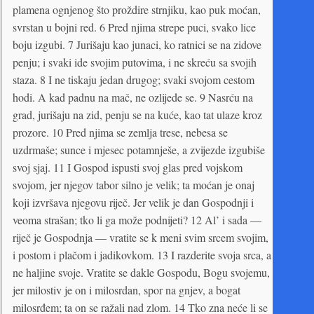
plamena ognjenog što proždire strnjiku, kao puk moćan,
svrstan u bojni red. 6 Pred njima strepe puci, svako lice
boju izgubi. 7 Jurišaju kao junaci, ko ratnici se na zidove
penju; i svaki ide svojim putovima, i ne skreću sa svojih
staza. 8 I ne tiskaju jedan drugog; svaki svojom cestom
hodi. A kad padnu na mač, ne ozlijede se. 9 Nasrću na
grad, jurišaju na zid, penju se na kuće, kao tat ulaze kroz
prozore. 10 Pred njima se zemlja trese, nebesa se
uzdrmaše; sunce i mjesec potamnješe, a zvijezde izgubiše
svoj sjaj. 11 I Gospod ispusti svoj glas pred vojskom
svojom, jer njegov tabor silno je velik; ta moćan je onaj
koji izvršava njegovu riječ. Jer velik je dan Gospodnji i
veoma strašan; tko li ga može podnijeti? 12 Al’ i sada —
riječ je Gospodnja — vratite se k meni svim srcem svojim,
i postom i plačom i jadikovkom. 13 I razderite svoja srca, a
ne haljine svoje. Vratite se dakle Gospodu, Bogu svojemu,
jer milostiv je on i milosrdan, spor na gnjev, a bogat
milosrđem; ta on se ražali nad zlom. 14 Tko zna neće li se