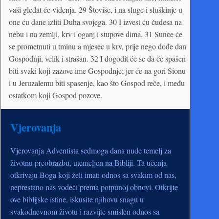
vaši gledat će viđenja. 29 Štoviše, i na sluge i sluškinje u
one ću dane izliti Duha svojega. 30 I izvest ću čudesa na
nebu i na zemlji, krv i oganj i stupove dima. 31 Sunce će
se prometnuti u tminu a mjesec u krv, prije nego dođe dan
Gospodnji, velik i strašan. 32 I dogodit će se da će spašen
biti svaki koji zazove ime Gospodnje; jer će na gori Sionu
i u Jeruzalemu biti spasenje, kao što Gospod reče, i među
ostatkom koji Gospod pozove.
Vjerovanja
Vjerovanja Adventista sedmoga dana nude temelj za
životnu preobrazbu, utemeljen na Bibliji. Ta učenja
otkrivaju Boga koji želi imati odnos sa svakim od nas,
neprestano nas vodeći prema potpunoj obnovi. Otkrijte
ove biblijske istine, iskusite njihovu snagu u
svakodnevnom životu i razvijte smislen odnos sa