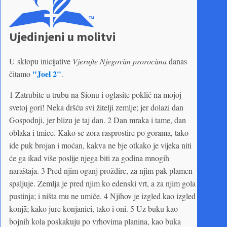
Ujedinjeni u molitvi
U sklopu inicijative
Vjerujte Njegovim prorocima
danas
"Joel 2"
čitamo
.
1 Zatrubite u trubu na Sionu i oglasite poklič na mojoj
svetoj gori! Neka dršću svi žitelji zemlje; jer dolazi dan
Gospodnji, jer blizu je taj dan. 2 Dan mraka i tame, dan
oblaka i tmice. Kako se zora rasprostire po gorama, tako
ide puk brojan i moćan, kakva ne bje otkako je vijeka niti
će ga ikad više poslije njega biti za godina mnogih
naraštaja. 3 Pred njim oganj proždire, za njim pak plamen
spaljuje. Zemlja je pred njim ko edenski vrt, a za njim gola
pustinja; i ništa mu ne umiče. 4 Njihov je izgled kao izgled
konjā; kako jure konjanici, tako i oni. 5 Uz buku kao
bojnih kola poskakuju po vrhovima planina, kao buka