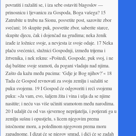
povratiti i ražaliti se, i iza sebe ostaviti blagoslov —
prinosnicu i ljevanicu za Gospoda, Boga vašega? 15
Zatrubite u trubu na Sionu, posvetite post, sazovite zbor
svečani; 16 skupite puk, posvetite zbor, saberite starce,
skupite djecu, čak i dojenčad na grudima; neka ženik
izađe iz ložnice svoje, a nevjesta iz svoje odaje. 17 Neka
plaču svećenici, služnici Gospodnji, između trijema i
žrtvenika, i nek reknu: »Poštedi, Gospode, puk svoj, i ne
daj baštine svoje sramoti, da pogani vladaju nad njima.
Zašto da kažu među pucima: ‘Gdje je Bog njihov?’« 18
Tada će Gospod revnovati za svoju zemlju i sažaliti se
puku svojemu. 19 I Gospod će odgovoriti i reći svojemu
puku: »Ja vam, evo, šaljem žita i vina i ulja da se njime
nasitite; i neću vas više učiniti sramotom među narodima.
20 I udaljit ću od vas sjevernog neprijatelja, i potjerati ga u
zemlju sušnu i opustjelu, s licem njegovim prema
istočnome moru, a poleđinom njegovom prema moru
zapadnome. I dizat će se njegov smrad, i dići će se zadah