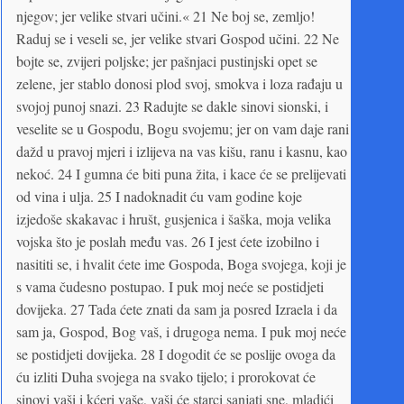
njegov; jer velike stvari učini.« 21 Ne boj se, zemljo!
Raduj se i veseli se, jer velike stvari Gospod učini. 22 Ne
bojte se, zvijeri poljske; jer pašnjaci pustinjski opet se
zelene, jer stablo donosi plod svoj, smokva i loza rađaju u
svojoj punoj snazi. 23 Radujte se dakle sinovi sionski, i
veselite se u Gospodu, Bogu svojemu; jer on vam daje rani
dažd u pravoj mjeri i izlijeva na vas kišu, ranu i kasnu, kao
nekoć. 24 I gumna će biti puna žita, i kace će se prelijevati
od vina i ulja. 25 I nadoknadit ću vam godine koje
izjedoše skakavac i hrušt, gusjenica i šaška, moja velika
vojska što je poslah među vas. 26 I jest ćete izobilno i
nasititi se, i hvalit ćete ime Gospoda, Boga svojega, koji je
s vama čudesno postupao. I puk moj neće se postidjeti
dovijeka. 27 Tada ćete znati da sam ja posred Izraela i da
sam ja, Gospod, Bog vaš, i drugoga nema. I puk moj neće
se postidjeti dovijeka. 28 I dogodit će se poslije ovoga da
ću izliti Duha svojega na svako tijelo; i prorokovat će
sinovi vaši i kćeri vaše, vaši će starci sanjati sne, mladići