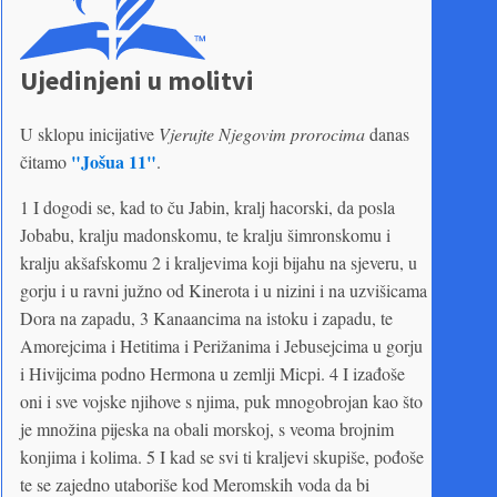
Ujedinjeni u molitvi
U sklopu inicijative
Vjerujte Njegovim prorocima
danas
"Jošua 11"
čitamo
.
1 I dogodi se, kad to ču Jabin, kralj hacorski, da posla
Jobabu, kralju madonskomu, te kralju šimronskomu i
kralju akšafskomu 2 i kraljevima koji bijahu na sjeveru, u
gorju i u ravni južno od Kinerota i u nizini i na uzvišicama
Dora na zapadu, 3 Kanaancima na istoku i zapadu, te
Amorejcima i Hetitima i Perižanima i Jebusejcima u gorju
i Hivijcima podno Hermona u zemlji Micpi. 4 I izađoše
oni i sve vojske njihove s njima, puk mnogobrojan kao što
je množina pijeska na obali morskoj, s veoma brojnim
konjima i kolima. 5 I kad se svi ti kraljevi skupiše, pođoše
te se zajedno utaboriše kod Meromskih voda da bi