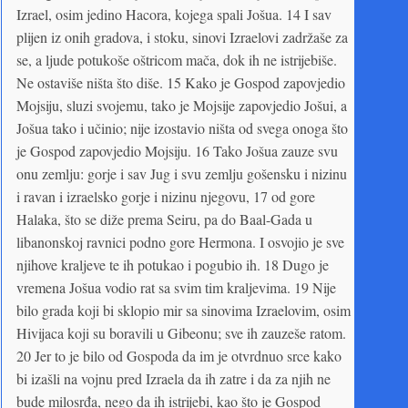
Izrael, osim jedino Hacora, kojega spali Jošua. 14 I sav
plijen iz onih gradova, i stoku, sinovi Izraelovi zadržaše za
se, a ljude potukoše oštricom mača, dok ih ne istrijebiše.
Ne ostaviše ništa što diše. 15 Kako je Gospod zapovjedio
Mojsiju, sluzi svojemu, tako je Mojsije zapovjedio Jošui, a
Jošua tako i učinio; nije izostavio ništa od svega onoga što
je Gospod zapovjedio Mojsiju. 16 Tako Jošua zauze svu
onu zemlju: gorje i sav Jug i svu zemlju gošensku i nizinu
i ravan i izraelsko gorje i nizinu njegovu, 17 od gore
Halaka, što se diže prema Seiru, pa do Baal-Gada u
libanonskoj ravnici podno gore Hermona. I osvojio je sve
njihove kraljeve te ih potukao i pogubio ih. 18 Dugo je
vremena Jošua vodio rat sa svim tim kraljevima. 19 Nije
bilo grada koji bi sklopio mir sa sinovima Izraelovim, osim
Hivijaca koji su boravili u Gibeonu; sve ih zauzeše ratom.
20 Jer to je bilo od Gospoda da im je otvrdnuo srce kako
bi izašli na vojnu pred Izraela da ih zatre i da za njih ne
bude milosrđa, nego da ih istrijebi, kao što je Gospod