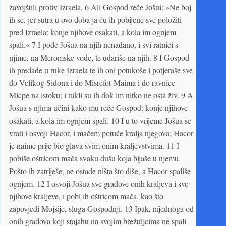
zavojštili protiv Izraela. 6 Ali Gospod reče Jošui: »Ne boj
ih se, jer sutra u ovo doba ja ću ih pobijene sve položiti
pred Izraela; konje njihove osakati, a kola im ognjem
spali.« 7 I pođe Jošua na njih nenadano, i svi ratnici s
njime, na Meromske vode, te udariše na njih. 8 I Gospod
ih predade u ruke Izraela te ih oni potukoše i potjeraše sve
do Velikog Sidona i do Misrefot-Maima i do ravnice
Micpe na istoku; i tukli su ih dok im nitko ne osta živ. 9 A
Jošua s njima učini kako mu reče Gospod: konje njihove
osakati, a kola im ognjem spali. 10 I u to vrijeme Jošua se
vrati i osvoji Hacor, i mačem potuče kralja njegova; Hacor
je naime prije bio glava svim onim kraljevstvima. 11 I
pobiše oštricom mača svaku dušu koja bijaše u njemu.
Pošto ih zatriješe, ne ostade ništa što diše, a Hacor spališe
ognjem. 12 I osvoji Jošua sve gradove onih kraljeva i sve
njihove kraljeve, i pobi ih oštricom mača, kao što
zapovjedi Mojsije, sluga Gospodnji. 13 Ipak, nijednoga od
onih gradova koji stajahu na svojim brežuljcima ne spali