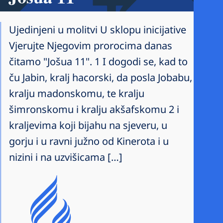
Ujedinjeni u molitvi U sklopu inicijative
Vjerujte Njegovim prorocima danas
čitamo "Jošua 11". 1 I dogodi se, kad to
ču Jabin, kralj hacorski, da posla Jobabu,
kralju madonskomu, te kralju
šimronskomu i kralju akšafskomu 2 i
kraljevima koji bijahu na sjeveru, u
gorju i u ravni južno od Kinerota i u
nizini i na uzvišicama […]