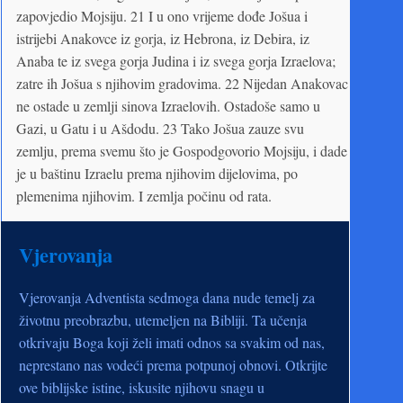
zapovjedio Mojsiju. 21 I u ono vrijeme dođe Jošua i
istrijebi Anakovce iz gorja, iz Hebrona, iz Debira, iz
Anaba te iz svega gorja Judina i iz svega gorja Izraelova;
zatre ih Jošua s njihovim gradovima. 22 Nijedan Anakovac
ne ostade u zemlji sinova Izraelovih. Ostadoše samo u
Gazi, u Gatu i u Ašdodu. 23 Tako Jošua zauze svu
zemlju, prema svemu što je Gospodgovorio Mojsiju, i dade
je u baštinu Izraelu prema njihovim dijelovima, po
plemenima njihovim. I zemlja počinu od rata.
Vjerovanja
Vjerovanja Adventista sedmoga dana nude temelj za
životnu preobrazbu, utemeljen na Bibliji. Ta učenja
otkrivaju Boga koji želi imati odnos sa svakim od nas,
neprestano nas vodeći prema potpunoj obnovi. Otkrijte
ove biblijske istine, iskusite njihovu snagu u