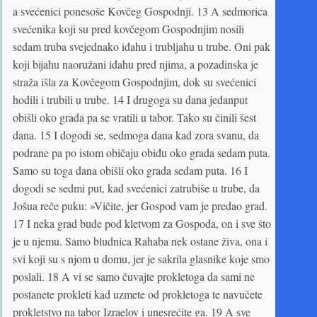
a svećenici ponesoše Kovčeg Gospodnji. 13 A sedmorica
svećenika koji su pred kovčegom Gospodnjim nosili
sedam truba svejednako iđahu i trubljahu u trube. Oni pak
koji bijahu naoružani iđahu pred njima, a pozadinska je
straža išla za Kovčegom Gospodnjim, dok su svećenici
hodili i trubili u trube. 14 I drugoga su dana jedanput
obišli oko grada pa se vratili u tabor. Tako su činili šest
dana. 15 I dogodi se, sedmoga dana kad zora svanu, da
podrane pa po istom običaju obiđu oko grada sedam puta.
Samo su toga dana obišli oko grada sedam puta. 16 I
dogodi se sedmi put, kad svećenici zatrubiše u trube, da
Jošua reče puku: »Vičite, jer Gospod vam je predao grad.
17 I neka grad bude pod kletvom za Gospoda, on i sve što
je u njemu. Samo bludnica Rahaba nek ostane živa, ona i
svi koji su s njom u domu, jer je sakrila glasnike koje smo
poslali. 18 A vi se samo čuvajte prokletoga da sami ne
postanete prokleti kad uzmete od prokletoga te navučete
prokletstvo na tabor Izraelov i unesrećite ga. 19 A sve