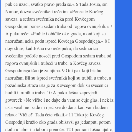
puk će uzaći, svatko pravo preda se.« 6 Tada Jošua, sin
Nunov, dozva svećenike i reče im: »Ponesite Kovčeg
saveza, a sedam svećenika neka pred Kovčegom
Gospodnjim ponesu sedam truba od rogova ovnujskih.« 7
A puku reče: »Pođite i obiđite oko grada, a oni koji su
naoružani neka pođu ispred Kovčega Gospodnjega.« 8 I
dogodi se, kad Jošua ovo reče puku, da sedmorica
svećenika pođoše noseći pred Gospodom sedam truba od
rogova ovnujskih i trubeći u trube, a Kovčeg saveza
Gospodnjega išao je za njima. 9 Oni pak koji bijahu
naoružani išli su ispred svećenikâ koji su trubili u trube, a
pozadinska straža išla je za Kovčegom dok su svećenici
hodili i trubili u trube. 10 A puku Jošua zapovjedi
govoreći: »Ne vičite i ne dajte da vam se čuje glas, i nek iz
usta vaših ne izađe ni riječ sve do dana kad vam budem
rekao: ‘Vičite!’ Tada ćete vikati.« 11 Tako je Kovčeg
Gospodnji kružio oko grada obišavši ga jedanput; potom
dođu u tabor i u taboru prenoće. 12 I podrani Jošua ujutro,