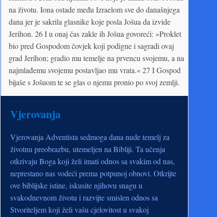
na životu. Iona ostade među Izraelom sve do današnjega
dana jer je sakrila glasnike koje posla Jošua da izvide
Jerihon. 26 I u onaj čas zakle ih Jošua govoreći: »Proklet
bio pred Gospodom čovjek koji podigne i sagradi ovaj
grad Jerihon; gradio mu temelje na prvencu svojemu, a na
najmlađemu svojemu postavljao mu vrata.« 27 I Gospod
bijaše s Jošuom te se glas o njemu pronio po svoj zemlji.
Vjerovanja
Vjerovanja Adventista sedmoga dana nude temelj za
životnu preobrazbu, utemeljen na Bibliji. Ta učenja
otkrivaju Boga koji želi imati odnos sa svakim od nas,
neprestano nas vodeći prema potpunoj obnovi. Otkrijte
ove biblijske istine, iskusite njihovu snagu u
svakodnevnom životu i razvijte smislen odnos sa
Stvoriteljem koji želi vašu cjelovitost u svakoj