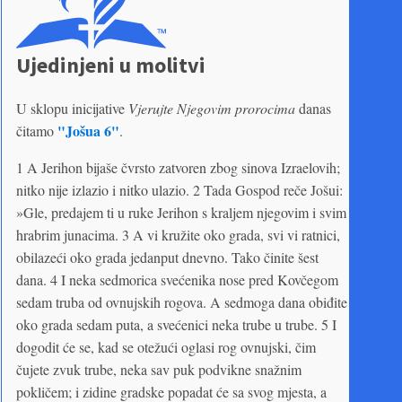
Ujedinjeni u molitvi
U sklopu inicijative
Vjerujte Njegovim prorocima
danas
"Jošua 6"
čitamo
.
1 A Jerihon bijaše čvrsto zatvoren zbog sinova Izraelovih;
nitko nije izlazio i nitko ulazio. 2 Tada Gospod reče Jošui:
»Gle, predajem ti u ruke Jerihon s kraljem njegovim i svim
hrabrim junacima. 3 A vi kružite oko grada, svi vi ratnici,
obilazeći oko grada jedanput dnevno. Tako činite šest
dana. 4 I neka sedmorica svećenika nose pred Kovčegom
sedam truba od ovnujskih rogova. A sedmoga dana obiđite
oko grada sedam puta, a svećenici neka trube u trube. 5 I
dogodit će se, kad se otežući oglasi rog ovnujski, čim
čujete zvuk trube, neka sav puk podvikne snažnim
pokličem; i zidine gradske popadat će sa svog mjesta, a