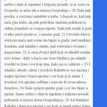
srebro i zlato te mjedeno i željezno posuđe, to je sveto za
Gospoda; to neka ide u riznicu Gospodnju.« 20 Tada puk
povika, a svećenici zatrubiše u trube. I dogodi se, kad puk
začu glas trube, da puk podviknu snažnim pokličem te
zidine popadaše sa svojega mjesta. Tada puk uzađe u grad,
svatko pravo preda se, i zauzme grad. 21 I izvršiše kletvu
oštricom mača nad svime što bijaše u gradu: nad muškim i
ženskim, nad mladim i starim, nad volovima i ovcama i
magarcima. 22 A onoj dvojici ljudi koji su uhodili zemlju
reče Jošua: »Idite u kuću one žene bludnice pa odande
izvedite tu ženu i sve koje ima, kako joj se zakleste.« 23 I
mladići, uhode, odoše i izvedoše Rahabu te oca njezina i
majku njezinu i braću njezinu i sve koje je je imala. I
izvedoše svu njezinu rodbinu i ostaviše ih izvan tabora
Izraelova. 24 Tada ognjem spališe grad i sve što bijaše u
njemu. Samo srebro i zlato te mjedeno i željezno posuđe
pohraniše u riznicu doma Gospodnjega. 25 Ali bludnicu
Rahabu i dom oca njezina i sve koje je imala ostavi Jošua