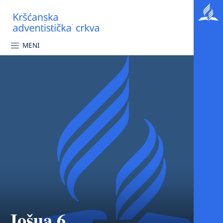
MENI
Jošua 6