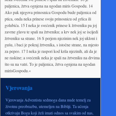
paljenica, žrtva ognjena na ugodan miris Gospodu. 14
Ako pak njegova prinosnica Gospodu bude paljenica od
ptica, onda neka prinese svoju prinosnicu od grlica ili
golubića. 15 I neka je svećenik prinese k žrtveniku pa joj
zavrne glavu te spali na žrtveniku; a krv nek joj se iscijedi
žrtveniku sa strane. 16 S perjem njezinim nek joj ukloni i
gušu, i baci je pokraj žrtvenika, s istočne strane, na mjesto
za pepeo. 17 I neka je raspori kod krila njezinih, ali da je
ne raskine; a svećenik neka je spali na žrtveniku na drvima
što su na vatri. To je paljenica, žrtva ognjena na ugodan
mirisGospodu.«
Vjerovanja
Vjerovanja Adventista sedmoga dana nude temelj za
životnu preobrazbu, utemeljen na Bibliji. Ta učenja
otkrivaju Boga koji želi imati odnos sa svakim od nas,