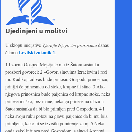
Ujedinjeni u molitvi
U sklopu inicijative
Vjerujte Njegovim prorocima
danas
Levitski zakonik 1
čitamo
.
1 I zovnu Gospod Mojsija te mu iz Šatora sastanka
prozbori govoreći: 2 »Govori sinovima Izraelovim i reci
im: Kad koji od vas bude prinosio Gospodu prinosnicu,
prinijet će prinosnicu od stoke, krupne ili sitne. 3 Ako
njegova prinosnica bude paljenica od krupne stoke, neka
prinese muško, bez mane; neka ga prinese na ulazu u
Šator sastanka da bi bio primljen pred Gospodom. 4 I
neka svoju ruku položi na glavu paljenice da bi mu bila
primljena, kako bi se izvršilo pomirenje za nj. 5 Neka
onda zakolje junca pred Go­spodom, a sinovi Aronovi,