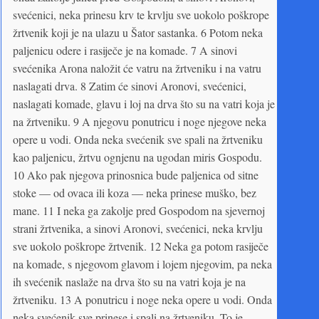
svećenici, neka prinesu krv te krvlju sve uokolo poškrope
žrtvenik koji je na ulazu u Šator sastanka. 6 Potom neka
paljenicu odere i rasiječe je na komade. 7 A sinovi
svećenika Arona naložit će vatru na žrtveniku i na vatru
na­slagati drva. 8 Zatim će sinovi Aronovi, svećenici,
naslagati komade, glavu i loj na drva što su na vatri koja je
na žrtveniku. 9 A njegovu ponutricu i noge njegove neka
opere u vodi. Onda neka svećenik sve spali na žrtveniku
kao paljenicu, žrtvu ognjenu na ugodan miris Gospodu.
10 Ako pak njegova prinosnica bude paljenica od sitne
stoke — od ovaca ili koza — neka prinese muško, bez
mane. 11 I neka ga zakolje pred Gospodom na sjevernoj
strani žrtvenika, a sinovi Aronovi, svećenici, neka krvlju
sve uokolo poškrope žrtvenik. 12 Neka ga potom rasiječe
na komade, s njegovom glavom i lojem njegovim, pa neka
ih svećenik naslaže na drva što su na vatri koja je na
žrtveniku. 13 A ponutricu i noge neka opere u vodi. Onda
neka svećenik sve prinese i spali na žrtveniku. To je