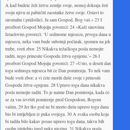
A kad budete želi žetvu zemlje svoje, nemoj dokraja žeti
svoju njivu ni pabirčiti zaostatke žetve svoje. Ostavi to
siromahu i pridošlici. Ja sam Gospod, Bog vaš.« 23 I
prozbori Gospod Mojsiju govoreći: 24 »Kaži sinovima
Izraelovim govoreći: ‘U sedmome mjesecu, prvoga dana u
mjesecu, neka vam bude subotnji počinak, spomen na jek
trube, sveti zbor. 25 Nikakva težačkoga posla nemojte
raditi, nego prinesite Gospodu žrtvu ognjenu.’« 26 I
prozbori Gospod Mojsiju govoreći: 27 »Usto, u deseti dan
toga sedmoga mjeseca bit će Dan pomirenja. To nek vam
bude sveti zbor; a vi ćete moriti duše svoje i prinositi
Gospodu žrtvu ognjenu. 28 Upravo toga dana nikakva
posla nemojte raditi. To je naime Dan pomirenja, kada će
se za vas izvršiti pomirenje pred Gospodom, Bogom
vašim. 29 Jer tko god ne bi morio dušu upravo toga dana
bio bi istrijebljen iz puka svojega. 30 A svaka osoba koja
bi radila bilo kakav posao upravo toga dana, takvu bih
osobu istrijebio isred puka njezina. 31 Nikakva posla