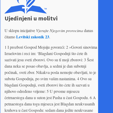
Ujedinjeni u molitvi
U sklopu inicijative
Vjerujte Njegovim prorocima
danas
Levitski zakonik 23
čitamo
.
1 I prozbori Gospod Mojsiju govoreći: 2 »Govori sinovima
Izraelovim i reci im: ‘Blagdani Gospodnji što ćete ih
sazivati jesu sveti zborovi. Ovo su tî moji zborovi: 3 Šest
dana neka se posao obavlja, a sedmi je dan subotnji
počinak, sveti zbor. Nikakva posla nemojte obavljati, to je
subota Gospodnja, po svim vašim nastanima. 4 Ovo su
blagdani Gospodnji, sveti zborovi što ćete ih sazvati u
njihovo određeno vrijeme: 5 U prvome mjesecu
četrnaestoga dana u suton jest Pasha u čast Gospodu. 6 A
petnaestoga dana toga mjeseca jest Blagdan neukvasanih
kruhova u čast Gospodu: sedam dana jedite ne­ukvasane