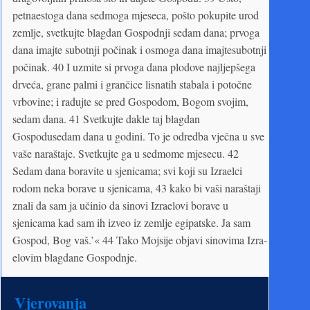
petnaestoga dana sedmoga mjeseca, pošto pokupite urod
zemlje, svetkujte blagdan Gospodnji sedam dana; prvoga
dana imajte subotnji počinak i osmoga dana imajtesubotnji
počinak. 40 I uzmite si prvoga dana plodove najljepšega
drveća, grane palmi i grančice lisnatih stabala i potočne
vrbovine; i radujte se pred Gospodom, Bogom svojim,
sedam dana. 41 Svetkujte dakle taj blagdan
Gospodusedam dana u godini. To je odredba vječna u sve
vaše naraštaje. Svetkujte ga u sedmome mjesecu. 42
Sedam dana boravite u sjenicama; svi koji su Izraelci
rodom neka borave u sjenicama, 43 kako bi vaši naraštaji
znali da sam ja učinio da sinovi Izraelovi borave u
sjenicama kad sam ih izveo iz zemlje egipatske. Ja sam
Gospod, Bog vaš.’« 44 Tako Mojsije objavi sinovima Izra­
elovim blagdane Gospodnje.
Vjerovanja