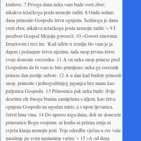
kruhove. 7 Prvoga dana neka vam bude sveti zbor;
nikakva težačkoga posla nemojte raditi. 8 Onda sedam
dana prinosite Gospodu žrtvu ognjenu. Sedmoga je dana
sveti zbor, nikakva težačkoga posla nemojte raditi.’« 9 I
prozbori Gospod Mojsiju govoreći: 10 »Govori sinovima
Izraelovim i reci im: ‘Kad uđete u zemlju što vam je ja
dajem i požanjete žetvu njezinu, tada snop prvina žetve
svoje donesite svećeniku. 11 A on neka snop prinese pred
Gospodom da bi vam to bilo primljeno; neka ga svećenik
prinese dan poslije subote. 12 A u dan kad budete prinosili
snop, prinesite i jednogodišnjeg jaganjca bez mane kao
paljenicu Gospodu. 13 Prinosnica pak neka bude: dvije
desetine efe finoga brašna zamiješena s uljem, kao žrtva
ognjena Gospodu na ugodan miris; a s njom ljevanica,
četvrt hina vina. 14 Do upravo toga dana, dok ne donesete
prinosnicu Bogu svojemu, ni kruha ni pržena zrnja ni
svježa klasja nemojte jesti. Toje odredba vječna u sve vaše
naraštaje po svim nastanima vašim.’« 15 »A od dana