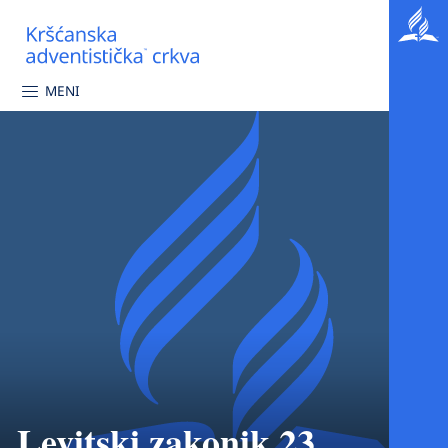
MENI
Levitski zakonik 23