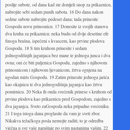
poslije subote, od dana kad ste donijeli snop za prikaznicu,
nabrojite sebi sedam punih subota. 16 Do dana nakon
sedme subote na­brojite pedeset dana; tada prinesite
Gospodu novu prinosnicu. 17 Donesite iz svojih stanova
dva kruha za prikaznicu; neka budu od dvije desetine efe
finoga brašna, ispečeni s kvascem, kao prvine plodova
Gospodu. 18 S tim kruhom prinesite i sedam
jednogodišnjih jaganjaca bez mane te jednoga junca i dva
ovna; oni će biti paljenica Gospodu, zajedno s njihovom
prinosnicom i njihovom ljevanicom, žrtva ognjena na
ugodan miris Gospodu. 19 Zatim prinesite jednoga jarića
kao okajnicu te dva jednogodišnja jaganjca kao žrtvu
pomirnicu. 20 Neka ih onda svećenik prinese s kruhom od
prvina plodova kao prikaznicu pred Gospodom, zajedno s
dva jaganjca. Sveto zaGospoda neka pripadne svećeniku.
21 I toga istoga dana proglasite da vam je sveti zbor.
Nikakva težačkoga posla nemojte raditi; to je odredba
vječna u sve vaše naraštaje po svim nastanima vašim. 22