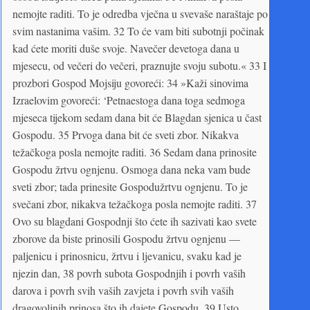
nemojte raditi. To je odredba vječna u svevaše naraštaje po
svim nastanima vašim. 32 To će vam biti subotnji počinak
kad ćete moriti duše svoje. Navečer devetoga dana u
mjesecu, od večeri do večeri, praznujte svoju subotu.« 33 I
prozbori Gospod Mojsiju govoreći: 34 »Kaži sinovima
Izraelovim govoreći: ‘Petnaestoga dana toga sedmoga
mjeseca tijekom sedam dana bit će Blagdan sjenica u čast
Gospodu. 35 Prvoga dana bit će sveti zbor. Nikakva
težačkoga posla nemojte raditi. 36 Sedam dana prinosite
Gospodu žrtvu ognjenu. Osmoga dana neka vam bude
sveti zbor; tada prinesite Gospodužrtvu ognjenu. To je
svečani zbor, nikakva težačkoga posla nemojte raditi. 37
Ovo su blagdani Gospodnji što ćete ih sazivati kao svete
zborove da biste prinosili Gospodu žrtvu ognjenu —
paljenicu i prinosnicu, žrtvu i ljevanicu, svaku kad je
njezin dan, 38 povrh subota Gospodnjih i povrh vaših
darova i povrh svih vaših zavjeta i povrh svih vaših
dragovoljnih prinosa što ih dajete Gospodu. 39 Usto,