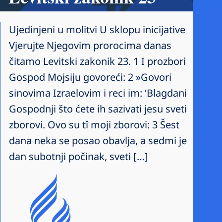
Ujedinjeni u molitvi U sklopu inicijative
Vjerujte Njegovim prorocima danas
čitamo Levitski zakonik 23. 1 I prozbori
Gospod Mojsiju govoreći: 2 »Govori
sinovima Izraelovim i reci im: ‘Blagdani
Gospodnji što ćete ih sazivati jesu sveti
zborovi. Ovo su tî moji zborovi: 3 Šest
dana neka se posao obavlja, a sedmi je
dan subotnji počinak, sveti […]