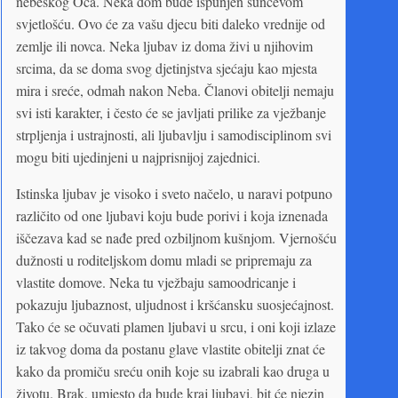
nebeskog Oca. Neka dom bude ispunjen sunčevom
svjetlošću. Ovo će za vašu djecu biti daleko vrednije od
zemlje ili novca. Neka ljubav iz doma živi u njihovim
srcima, da se doma svog djetinjstva sjećaju kao mjesta
mira i sreće, odmah nakon Neba. Članovi obitelji nemaju
svi isti karakter, i često će se javljati prilike za vježbanje
strpljenja i ustrajnosti, ali ljubavlju i samodisciplinom svi
mogu biti ujedinjeni u najprisnijoj zajednici.
Istinska ljubav je visoko i sveto načelo, u naravi potpuno
različito od one ljubavi koju bude porivi i koja iznenada
iščezava kad se nađe pred ozbiljnom kušnjom. Vjernošću
dužnosti u roditeljskom domu mladi se pripremaju za
vlastite domove. Neka tu vježbaju samoodricanje i
pokazuju ljubaznost, uljudnost i kršćansku suosjećajnost.
Tako će se očuvati plamen ljubavi u srcu, i oni koji izlaze
iz takvog doma da postanu glave vlastite obitelji znat će
kako da promiču sreću onih koje su izabrali kao druga u
životu. Brak, umjesto da bude kraj ljubavi, bit će njezin