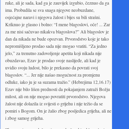
ruke, ali je sada, kad ga je zauvijek izgubio, čeznuo da ga
ima. Probudila se sva snaga njegove neobuzdane,
osjećajne naravi i njegova žalost i bijes su bili strašni.
Kriknuo je glasno i bolno: “I mene blagoslovi, oče! ... Zar
za me nisi sačuvao nikakva blagoslova?” Ali blagoslov je
dan da nikada ne bude opozvan. Prvorodstvo koje je tako
nepromišljeno prodao sada nije mogao vratiti. “Za jedno
jelo,” za trenutno zadovoljenje apetita koji nikada nije
obuzdavao, Ezav je prodao svoje naslijeđe, ali kad je
uvidio svoju ludost, bilo je prekasno da povrati svoj
blagoslov. “... Jer nije našao mogućnost za promjenu
odluke, iako ju je sa suzama tražio.” (Hebrejima 12,16.17)
Ezav nije bilo lišen prednosti da pokajanjem zatraži Božju
milost, ali on nije mogao povratiti prvorodstvo. Njegova
žalost nije dolazila iz svijesti o grijehu i nije težio da se
pomiri s Bogom. On je žalio zbog posljedica grijeha, ali ne
i zbog samog grijeha.