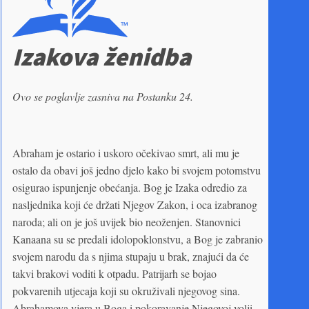
Izakova ženidba
Ovo se poglavlje zasniva na Postanku 24.
Abraham je ostario i uskoro očekivao smrt, ali mu je
ostalo da obavi još jedno djelo kako bi svojem potomstvu
osigurao ispunjenje obećanja. Bog je Izaka odredio za
nasljednika koji će držati Njegov Zakon, i oca izabranog
naroda; ali on je još uvijek bio neoženjen. Stanovnici
Kanaana su se predali idolopoklonstvu, a Bog je zabranio
svojem narodu da s njima stupaju u brak, znajući da će
takvi brakovi voditi k otpadu. Patrijarh se bojao
pokvarenih utjecaja koji su okruživali njegovog sina.
Abrahamova vjera u Boga i pokoravanje Njegovoj volji