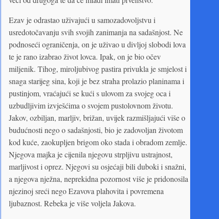
Ezav je odrastao uživajući u samozadovoljstvu i
usredotočavanju svih svojih zanimanja na sadašnjost. Ne
podnoseći ograničenja, on je uživao u divljoj slobodi lova
te je rano izabrao život lovca. Ipak, on je bio očev
miljenik. Tihog, miroljubivog pastira privukla je smjelost i
snaga starijeg sina, koji je bez straha prolazio planinama i
pustinjom, vraćajući se kući s ulovom za svojeg oca i
uzbudljivim izvješćima o svojem pustolovnom životu.
Jakov, ozbiljan, marljiv, brižan, uvijek razmišljajući više o
budućnosti nego o sadašnjosti, bio je zadovoljan životom
kod kuće, zaokupljen brigom oko stada i obradom zemlje.
Njegova majka je cijenila njegovu strpljivu ustrajnost,
marljivost i oprez. Njegovi su osjećaji bili duboki i snažni,
a njegova nježna, neprekidna pozornost više je pridonosila
njezinoj sreći nego Ezavova plahovita i povremena
ljubaznost. Rebeka je više voljela Jakova.