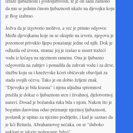
izraze ljubaznosti i gostoljubivosti, te je on sada zamolio
da mu se jednim činom ljubaznosti ukaže na djevojku koju
je Bog izabrao.
Jedva da je izgovorio molitvu, a već je primio odgovor.
Među djevojkama koje su se okupile na izvoru, njegovu je
pozornost privuklo lijepo ponašanje jedne od njih. Dok je
odlazila od izvora, stranac joj je izašao u susret tražeći
vodu iz krčaga na njezinom ramenu. Ona je ljubazno
odgovorila na zahtjev i ponudila da zahvati vodu i za deve,
službu koju su i kneževske kćeri običavale obavljati za
stada svojih očeva. Tako je on dobio željeni znak.
“Djevojka je bila krasna” i njena uljudna spremnost
pružila je dokaz o ljubaznom srcu i živahnoj, djelotvornoj
naravi. Dosad je božanska ruka bila s njom. Nakon što je
bogatim darovima odao priznanje njezinoj ljubaznosti,
poslanik je upitao za njezino podrijetlo, i kad je saznao da
je kći Betuela, Abrahamovog nećaka, on se “duboko
nakloni te iskaže poštovanje Jahvi”.