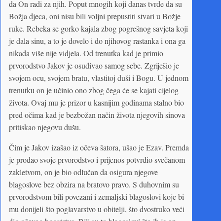
da On radi za njih. Poput mnogih koji danas tvrde da su
Božja djeca, oni nisu bili voljni prepustiti stvari u Božje
ruke. Rebeka se gorko kajala zbog pogrešnog savjeta koji
je dala sinu, a to je dovelo i do njihovog rastanka i ona ga
nikada više nije vidjela. Od trenutka kad je primio
prvorodstvo Jakov je osuđivao samog sebe. Zgriješio je
svojem ocu, svojem bratu, vlastitoj duši i Bogu. U jednom
trenutku on je učinio ono zbog čega će se kajati cijelog
života. Ovaj mu je prizor u kasnijim godinama stalno bio
pred očima kad je bezbožan način života njegovih sinova
pritiskao njegovu dušu.
Čim je Jakov izašao iz očeva šatora, ušao je Ezav. Premda
je prodao svoje prvorodstvo i prijenos potvrdio svečanom
zakletvom, on je bio odlučan da osigura njegove
blagoslove bez obzira na bratovo pravo. S duhovnim su
prvorodstvom bili povezani i zemaljski blagoslovi koje bi
mu donijeli što poglavarstvo u obitelji, što dvostruko veći