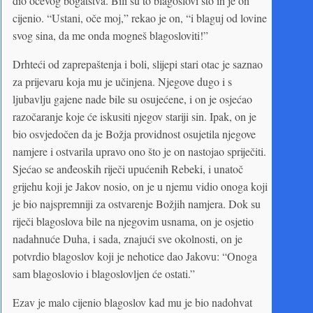
dio očevog bogatstva. Bili su to blagoslovi što ih je on
cijenio. “Ustani, oče moj,” rekao je on, “i blaguj od lovine
svog sina, da me onda mogneš blagosloviti!”
Drhteći od zaprepaštenja i boli, slijepi stari otac je saznao
za prijevaru koja mu je učinjena. Njegove dugo i s
ljubavlju gajene nade bile su osujećene, i on je osjećao
razočaranje koje će iskusiti njegov stariji sin. Ipak, on je
bio osvjedočen da je Božja providnost osujetila njegove
namjere i ostvarila upravo ono što je on nastojao spriječiti.
Sjećao se anđeoskih riječi upućenih Rebeki, i unatoč
grijehu koji je Jakov nosio, on je u njemu vidio onoga koji
je bio najspremniji za ostvarenje Božjih namjera. Dok su
riječi blagoslova bile na njegovim usnama, on je osjetio
nadahnuće Duha, i sada, znajući sve okolnosti, on je
potvrdio blagoslov koji je nehotice dao Jakovu: “Onoga
sam blagoslovio i blagoslovljen će ostati.”
Ezav je malo cijenio blagoslov kad mu je bio nadohvat