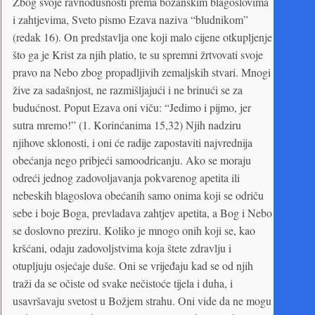
Zbog svoje ravnodušnosti prema božanskim blagoslovima
i zahtjevima, Sveto pismo Ezava naziva “bludnikom”
(redak 16). On predstavlja one koji malo cijene otkupljenje
što ga je Krist za njih platio, te su spremni žrtvovati svoje
pravo na Nebo zbog propadljivih zemaljskih stvari. Mnogi
žive za sadašnjost, ne razmišljajući i ne brinući se za
budućnost. Poput Ezava oni viču: “Jedimo i pijmo, jer
sutra mremo!” (1. Korinćanima 15,32) Njih nadziru
njihove sklonosti, i oni će radije zapostaviti najvrednija
obećanja nego pribjeći samoodricanju. Ako se moraju
odreći jednog zadovoljavanja pokvarenog apetita ili
nebeskih blagoslova obećanih samo onima koji se odriču
sebe i boje Boga, prevladava zahtjev apetita, a Bog i Nebo
se doslovno preziru. Koliko je mnogo onih koji se, kao
kršćani, odaju zadovoljstvima koja štete zdravlju i
otupljuju osjećaje duše. Oni se vrijeđaju kad se od njih
traži da se očiste od svake nečistoće tijela i duha, i
usavršavaju svetost u Božjem strahu. Oni vide da ne mogu