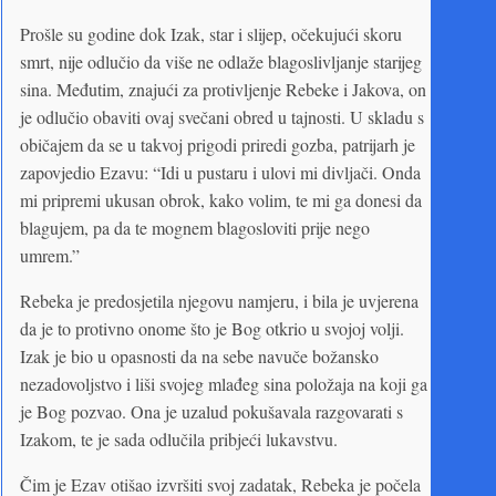
Prošle su godine dok Izak, star i slijep, očekujući skoru
smrt, nije odlučio da više ne odlaže blagoslivljanje starijeg
sina. Međutim, znajući za protivljenje Rebeke i Jakova, on
je odlučio obaviti ovaj svečani obred u tajnosti. U skladu s
običajem da se u takvoj prigodi priredi gozba, patrijarh je
zapovjedio Ezavu: “Idi u pustaru i ulovi mi divljači. Onda
mi pripremi ukusan obrok, kako volim, te mi ga donesi da
blagujem, pa da te mognem blagosloviti prije nego
umrem.”
Rebeka je predosjetila njegovu namjeru, i bila je uvjerena
da je to protivno onome što je Bog otkrio u svojoj volji.
Izak je bio u opasnosti da na sebe navuče božansko
nezadovoljstvo i liši svojeg mlađeg sina položaja na koji ga
je Bog pozvao. Ona je uzalud pokušavala razgovarati s
Izakom, te je sada odlučila pribjeći lukavstvu.
Čim je Ezav otišao izvršiti svoj zadatak, Rebeka je počela