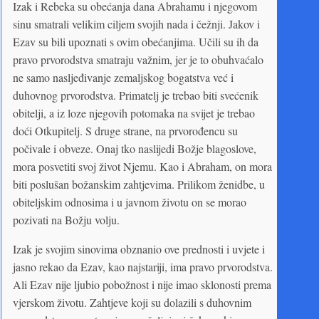
Izak i Rebeka su obećanja dana Abrahamu i njegovom
sinu smatrali velikim ciljem svojih nada i čežnji. Jakov i
Ezav su bili upoznati s ovim obećanjima. Učili su ih da
pravo prvorodstva smatraju važnim, jer je to obuhvaćalo
ne samo nasljeđivanje zemaljskog bogatstva već i
duhovnog prvorodstva. Primatelj je trebao biti svećenik
obitelji, a iz loze njegovih potomaka na svijet je trebao
doći Otkupitelj. S druge strane, na prvorođencu su
počivale i obveze. Onaj tko naslijedi Božje blagoslove,
mora posvetiti svoj život Njemu. Kao i Abraham, on mora
biti poslušan božanskim zahtjevima. Prilikom ženidbe, u
obiteljskim odnosima i u javnom životu on se morao
pozivati na Božju volju.
Izak je svojim sinovima obznanio ove prednosti i uvjete i
jasno rekao da Ezav, kao najstariji, ima pravo prvorodstva.
Ali Ezav nije ljubio pobožnost i nije imao sklonosti prema
vjerskom životu. Zahtjeve koji su dolazili s duhovnim