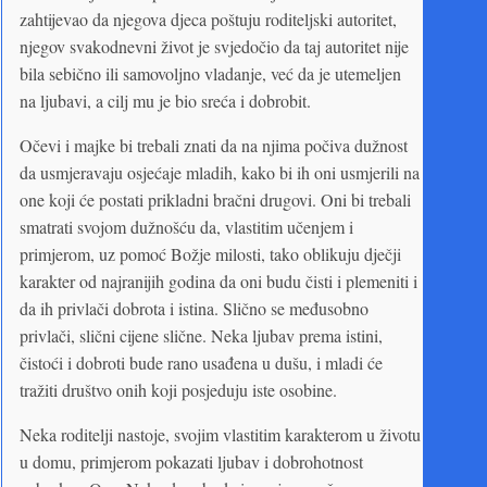
zahtijevao da njegova djeca poštuju roditeljski autoritet,
njegov svakodnevni život je svjedočio da taj autoritet nije
bila sebično ili samovoljno vladanje, već da je utemeljen
na ljubavi, a cilj mu je bio sreća i dobrobit.
Očevi i majke bi trebali znati da na njima počiva dužnost
da usmjeravaju osjećaje mladih, kako bi ih oni usmjerili na
one koji će postati prikladni bračni drugovi. Oni bi trebali
smatrati svojom dužnošću da, vlastitim učenjem i
primjerom, uz pomoć Božje milosti, tako oblikuju dječji
karakter od najranijih godina da oni budu čisti i plemeniti i
da ih privlači dobrota i istina. Slično se međusobno
privlači, slični cijene slične. Neka ljubav prema istini,
čistoći i dobroti bude rano usađena u dušu, i mladi će
tražiti društvo onih koji posjeduju iste osobine.
Neka roditelji nastoje, svojim vlastitim karakterom u životu
u domu, primjerom pokazati ljubav i dobrohotnost