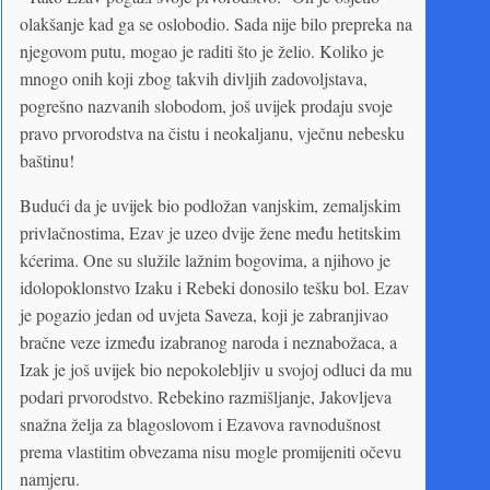
olakšanje kad ga se oslobodio. Sada nije bilo prepreka na
njegovom putu, mogao je raditi što je želio. Koliko je
mnogo onih koji zbog takvih divljih zadovoljstava,
pogrešno nazvanih slobodom, još uvijek prodaju svoje
pravo prvorodstva na čistu i neokaljanu, vječnu nebesku
baštinu!
Budući da je uvijek bio podložan vanjskim, zemaljskim
privlačnostima, Ezav je uzeo dvije žene među hetitskim
kćerima. One su služile lažnim bogovima, a njihovo je
idolopoklonstvo Izaku i Rebeki donosilo tešku bol. Ezav
je pogazio jedan od uvjeta Saveza, koji je zabranjivao
bračne veze između izabranog naroda i neznabožaca, a
Izak je još uvijek bio nepokolebljiv u svojoj odluci da mu
podari prvorodstvo. Rebekino razmišljanje, Jakovljeva
snažna želja za blagoslovom i Ezavova ravnodušnost
prema vlastitim obvezama nisu mogle promijeniti očevu
namjeru.