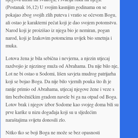
(Postanak 16,12) U svojim kasnijim godinama on se
pokajao zbog svojih zlih puteva i vratio se očevom Bogu,
ali ostao je karakterni pečat koji je dao svojem potomstvu.
Narod koji je proizišao iz njega bio je nemiran, pogan
narod, koji je Izakovim potomcima uvijek bio smetnja i
muka.
Lotova žena je bila sebična i nevjerna, a njezin utjecaj
razdvojio je njezinog muža od Abrahama. Da nije bilo nje,
Lot ne bi ostao u Sodomi, lišen savjeta mudrog patrijarha
koji se bojao Boga. Da nije bilo vjernih pouka što ih je
ranije primio od Abrahama, utjecaj njegove žene i veze s
tim bezbožničkim gradom navele bi ga na otpad od Boga.
Lotov brak i njegov izbor Sodome kao svojeg doma bili su
prve karike u nizu događaja koji su u sljedećim
naraštajima svijetu donosili zlo.
Nitko tko se boji Boga ne može se bez opasnosti