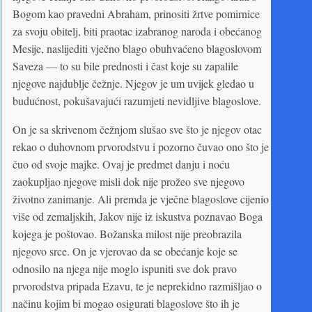
Bogom kao pravedni Abraham, prinositi žrtve pomirnice
za svoju obitelj, biti praotac izabranog naroda i obećanog
Mesije, naslijediti vječno blago obuhvaćeno blagoslovom
Saveza — to su bile prednosti i čast koje su zapalile
njegove najdublje čežnje. Njegov je um uvijek gledao u
budućnost, pokušavajući razumjeti nevidljive blagoslove.
On je sa skrivenom čežnjom slušao sve što je njegov otac
rekao o duhovnom prvorodstvu i pozorno čuvao ono što je
čuo od svoje majke. Ovaj je predmet danju i noću
zaokupljao njegove misli dok nije prožeo sve njegovo
životno zanimanje. Ali premda je vječne blagoslove cijenio
više od zemaljskih, Jakov nije iz iskustva poznavao Boga
kojega je poštovao. Božanska milost nije preobrazila
njegovo srce. On je vjerovao da se obećanje koje se
odnosilo na njega nije moglo ispuniti sve dok pravo
prvorodstva pripada Ezavu, te je neprekidno razmišljao o
načinu kojim bi mogao osigurati blagoslove što ih je