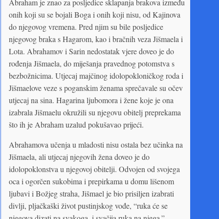
Abraham je znao za posljedice sklapanja brakova između
onih koji su se bojali Boga i onih koji nisu, od Kajinova
do njegovog vremena. Pred njim su bile posljedice
njegovog braka s Hagarom, kao i bračnih veza Jišmaela i
Lota. Abrahamov i Sarin nedostatak vjere doveo je do
rođenja Jišmaela, do miješanja pravednog potomstva s
bezbožnicima. Utjecaj majčinog idolopokloničkog roda i
Jišmaelove veze s poganskim ženama sprečavale su očev
utjecaj na sina. Hagarina ljubomora i žene koje je ona
izabrala Jišmaelu okružili su njegovu obitelj preprekama
što ih je Abraham uzalud pokušavao prijeći.
Abrahamova učenja u mladosti nisu ostala bez učinka na
Jišmaela, ali utjecaj njegovih žena doveo je do
idolopoklonstva u njegovoj obitelji. Odvojen od svojega
oca i ogorčen sukobima i prepirkama u domu lišenom
ljubavi i Božjeg straha, Jišmael je bio prisiljen izabrati
divlji, pljačkaški život pustinjskog vođe, “ruka će se
njegova dizati na svakoga, i svačija ruka na njega.”