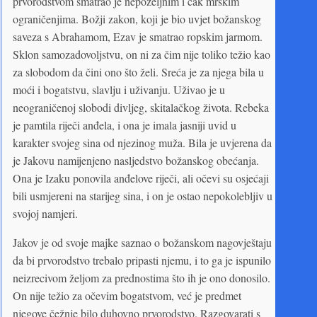
prvorodstvom smatrao je nepoželjnim i čak mrskim
ograničenjima. Božji zakon, koji je bio uvjet božanskog
saveza s Abrahamom, Ezav je smatrao ropskim jarmom.
Sklon samozadovoljstvu, on ni za čim nije toliko težio kao
za slobodom da čini ono što želi. Sreća je za njega bila u
moći i bogatstvu, slavlju i uživanju. Uživao je u
neograničenoj slobodi divljeg, skitalačkog života. Rebeka
je pamtila riječi anđela, i ona je imala jasniji uvid u
karakter svojeg sina od njezinog muža. Bila je uvjerena da
je Jakovu namijenjeno nasljedstvo božanskog obećanja.
Ona je Izaku ponovila anđelove riječi, ali očevi su osjećaji
bili usmjereni na starijeg sina, i on je ostao nepokolebljiv u
svojoj namjeri.
Jakov je od svoje majke saznao o božanskom nagovještaju
da bi prvorodstvo trebalo pripasti njemu, i to ga je ispunilo
neizrecivom željom za prednostima što ih je ono donosilo.
On nije težio za očevim bogatstvom, već je predmet
njegove čežnje bilo duhovno prvorodstvo. Razgovarati s