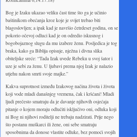
Bog je Izaku ukazao veliku čast time što ga je učinio
baštinikom obećanja kroz koje je svijet trebao biti
blagoslovljen; a ipak kad je navršio četrdeset godina, on se
pokorio očevoj odluci kad je on odredio iskusnog i
bogobojaznog slugu da mu izabere ženu. Posljedica je tog
braka, kako ga Biblija opisuje, nježna i divna slika
obiteljske sreće: “Tada Izak uvede Rebeku u svoj šator i
uze je sebi za ženu. U ljubavi prema njoj Izak je nalazio
utjehu nakon smrti svoje majke.”
Kakva suprotnost između Izakovog načina života i života
koji vode mladi današnjeg vremena, čak i kršćani! Mladi
ljudi prečesto smatraju da je davanje njihovih osjećaja
pitanje o kojem moraju odlučiti isključivo oni, odluka koji
ni Bog ni njihovi roditelji ne trebaju nadzirati. Prije nego
što postanu muškarci ili žene, oni sebe smatraju
sposobnima da donose vlastite odluke, bez pomoći svojih