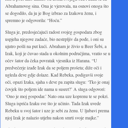
Abrahamovog sina. Ona je vjerovala, na osnovi onoga što
se dogodilo, da ju je Bog izbrao za Izakovu ženu, i
spremno je odgovorila: “Hoću.”
Sluga je, predosjećajući radost svojeg gospodara zbog
uspjeha njegove zadaće, bio nestrpljiv da pođe, i oni su
ujutro pošli na put kući. Abraham je živio u Beer Šebi, a
Izak, koji je čuvao stada u okolnim područjima, vratio se u
očev šator da čeka povratak vjesnika iz Harana. “U
predvečerje izađe Izak da se poljem prošeta; diže oči i
ugleda deve gdje dolaze. Kad Rebeka, podigavši svoje
oči, opazi Izaka, sjaha s deve pa zapita slugu: ‘Tko je onaj
čovjek što poljem ide nama u susret?’ A sluga odgovori:
‘Ono je moj gospodar.’ Nato ona uze koprenu te se pokri.
Sluga ispriča Izaku sve što je učinio. Tada Izak uvede
Rebeku u svoj šator i uze je sebi za ženu. U ljubavi prema
njoj Izak je nalazio utjehu nakon smrti svoje majke.”