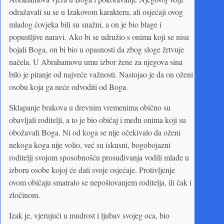
odražavali su se u Izakovom karakteru, ali osjećaji ovog
mladog čovjeka bili su snažni, a on je bio blage i
popustljive naravi. Ako bi se udružio s onima koji se nisu
bojali Boga, on bi bio u opasnosti da zbog sloge žrtvuje
načela. U Abrahamovu umu izbor žene za njegova sina
bilo je pitanje od najveće važnosti. Nastojao je da on oženi
osobu koja ga neće odvoditi od Boga.
Sklapanje brakova u drevnim vremenima obično su
obavljali roditelji, a to je bio običaj i među onima koji su
obožavali Boga. Ni od koga se nije očekivalo da oženi
nekoga koga nije volio, već su iskusni, bogobojazni
roditelji svojom sposobnošću prosuđivanja vodili mlađe u
izboru osobe kojoj će dati svoje osjećaje. Protivljenje
ovom običaju smatralo se nepoštovanjem roditelja, ili čak i
zločinom.
Izak je, vjerujući u mudrost i ljubav svojeg oca, bio