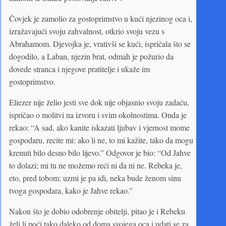
Čovjek je zamolio za gostoprimstvo u kući njezinog oca i,
izražavajući svoju zahvalnost, otkrio svoju vezu s
Abrahamom. Djevojka je, vrativši se kući, ispričala što se
dogodilo, a Laban, njezin brat, odmah je požurio da
dovede stranca i njegove pratitelje i ukaže im
gostoprimstvo.
Eliezer nije želio jesti sve dok nije objasnio svoju zadaću,
ispričao o molitvi na izvoru i svim okolnostima. Onda je
rekao: “A sad, ako kanite iskazati ljubav i vjernost mome
gospodaru, recite mi: ako li ne, to mi kažite, tako da mogu
krenuti bilo desno bilo lijevo.” Odgovor je bio: “Od Jahve
to dolazi; mi tu ne možemo reći ni da ni ne. Rebeka je,
eto, pred tobom: uzmi je pa idi, neka bude ženom sinu
tvoga gospodara, kako je Jahve rekao.”
Nakon što je dobio odobrenje obitelji, pitao je i Rebeku
želi li poći tako daleko od doma svojega oca i udati se za