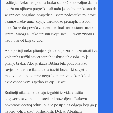
roditelja. Nekoliko godina braka su obično dovoljne da im
ukažu na njihovu pogrešku, ali tada je obično prekasno da
se spriječe pogubne posljedice. Istom nedostatku mudrosti
i samosvladavanja, koji je uzrokovao prenagljen izbor,
dopušta se da poveća zlo sve dok brak ne postane mrzak
jaram. Mnogi su tako uništili svoju sreću u ovom životu i
nadu u život koji će doći.
Ako postoji neko pitanje koje treba pozorno razmatrati i za
koje treba tražiti savjet starijih i iskusnijih osoba, to je
pitanje braka. Ako je ikada Biblija bila potrebna kao
savjetnik, ako se ikada treba tražiti božanski savjet u
molitvi, onda je to prije nego što napravimo korak koji
dvije osobe veže zajedno za cijeli život.
Roditelji nikada ne trebaju izgubiti iz vida vlastitu
odgovornost za buduću sreću njihove djece. Izakova
pokornost očevoj odluci bila je posljedica odgoja koji ga je
naučio voljeti život poslušnosti. Dok je Abraham