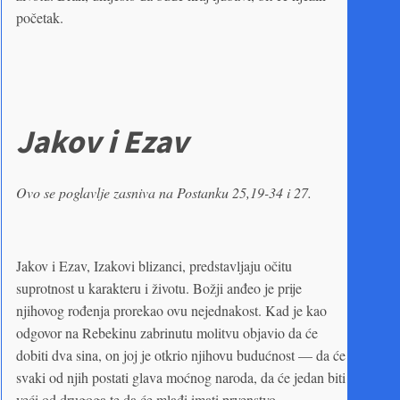
početak.
Jakov i Ezav
Ovo se poglavlje zasniva na Postanku 25,19-34 i 27.
Jakov i Ezav, Izakovi blizanci, predstavljaju očitu
suprotnost u karakteru i životu. Božji anđeo je prije
njihovog rođenja prorekao ovu nejednakost. Kad je kao
odgovor na Rebekinu zabrinutu molitvu objavio da će
dobiti dva sina, on joj je otkrio njihovu budućnost — da će
svaki od njih postati glava moćnog naroda, da će jedan biti
veći od drugoga te da će mlađi imati prvenstvo.