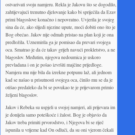
ostvarivati svoju namjeru. Rekla je Jakovu što se dogodilo,
zahtijevajući trenutno djelovanje kako bi spriječila da Ezav
primi blagoslove konačno i nepovratno. Uvjerila je svojeg
sina da će, ako slijedi njezine upute, moći dobiti ono što je
Bog obećao. Jakov nije odmah pristao na plan koji je ona
predložila. Uznemirila ga je pomisao da prevari svojega
oca. Smatrao je da će takav grijeh navući prokletstvo, a ne
blagoslov. Međutim, njegova nedoumica je uskoro
prevladana i on je pošao izvršiti majčine prijedloge.
Namjera mu nije bila da izrekne potpunu laž, ali jednom
kad se našao u prisutnosti svojega oca, činilo mu se da je
otišao predaleko da bi se povukao te je prijevarom primio
željeni blagoslov.
Jakov i Rebeka su uspjeli u svojoj namjeri, ali prijevara im
je donijela samo poteškoće i žalost. Bog je objavio da
Jakov treba primiti prvorodstvo, i Njegova bi se riječ
ispunila u vrijeme kad On odluči, da su oni vjerom čekali