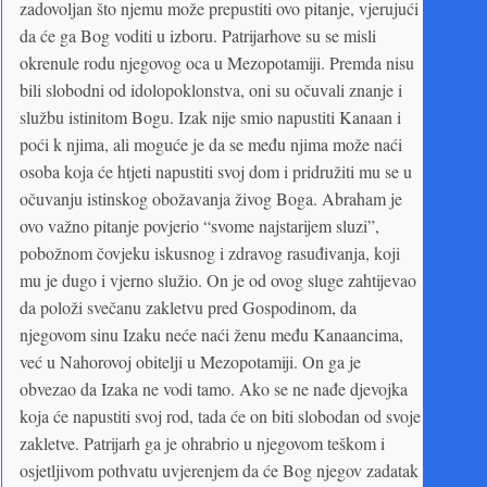
zadovoljan što njemu može prepustiti ovo pitanje, vjerujući
da će ga Bog voditi u izboru. Patrijarhove su se misli
okrenule rodu njegovog oca u Mezopotamiji. Premda nisu
bili slobodni od idolopoklonstva, oni su očuvali znanje i
službu istinitom Bogu. Izak nije smio napustiti Kanaan i
poći k njima, ali moguće je da se među njima može naći
osoba koja će htjeti napustiti svoj dom i pridružiti mu se u
očuvanju istinskog obožavanja živog Boga. Abraham je
ovo važno pitanje povjerio “svome najstarijem sluzi”,
pobožnom čovjeku iskusnog i zdravog rasuđivanja, koji
mu je dugo i vjerno služio. On je od ovog sluge zahtijevao
da položi svečanu zakletvu pred Gospodinom, da
njegovom sinu Izaku neće naći ženu među Kanaancima,
već u Nahorovoj obitelji u Mezopotamiji. On ga je
obvezao da Izaka ne vodi tamo. Ako se ne nađe djevojka
koja će napustiti svoj rod, tada će on biti slobodan od svoje
zakletve. Patrijarh ga je ohrabrio u njegovom teškom i
osjetljivom pothvatu uvjerenjem da će Bog njegov zadatak