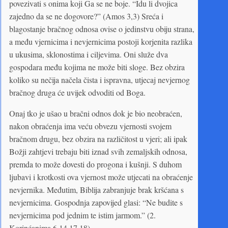
povezivati s onima koji Ga se ne boje. “Idu li dvojica
zajedno da se ne dogovore?” (Amos 3,3) Sreća i
blagostanje bračnog odnosa ovise o jedinstvu obiju strana,
a među vjernicima i nevjernicima postoji korjenita razlika
u ukusima, sklonostima i ciljevima. Oni služe dva
gospodara među kojima ne može biti sloge. Bez obzira
koliko su nečija načela čista i ispravna, utjecaj nevjernog
bračnog druga će uvijek odvoditi od Boga.
Onaj tko je ušao u bračni odnos dok je bio neobraćen,
nakon obraćenja ima veću obvezu vjernosti svojem
bračnom drugu, bez obzira na različitost u vjeri; ali ipak
Božji zahtjevi trebaju biti iznad svih zemaljskih odnosa,
premda to može dovesti do progona i kušnji. S duhom
ljubavi i krotkosti ova vjernost može utjecati na obraćenje
nevjernika. Međutim, Biblija zabranjuje brak kršćana s
nevjernicima. Gospodnja zapovijed glasi: “Ne budite s
nevjernicima pod jednim te istim jarmom.” (2.
Korinćanima 6,14.17.18)