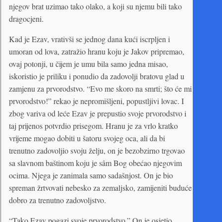
njegov brat uzimao tako olako, a koji su njemu bili tako
dragocjeni.
Kad je Ezav, vrativši se jednog dana kući iscrpljen i
umoran od lova, zatražio hranu koju je Jakov pripremao,
ovaj potonji, u čijem je umu bila samo jedna misao,
iskoristio je priliku i ponudio da zadovolji bratovu glad u
zamjenu za prvorodstvo. “Evo me skoro na smrti; što će mi
prvorodstvo!” rekao je nepromišljeni, popustljivi lovac. I
zbog variva od leće Ezav je prepustio svoje prvorodstvo i
taj prijenos potvrdio prisegom. Hranu je za vrlo kratko
vrijeme mogao dobiti u šatoru svojeg oca, ali da bi
trenutno zadovoljio svoju želju, on je bezobzirno trgovao
sa slavnom baštinom koju je sâm Bog obećao njegovim
ocima. Njega je zanimala samo sadašnjost. On je bio
spreman žrtvovati nebesko za zemaljsko, zamijeniti buduće
dobro za trenutno zadovoljstvo.
“Tako Ezav pogazi svoje prvorodstvo.” On je osjetio