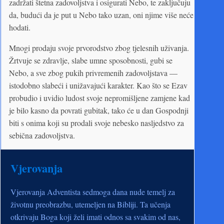
zadržati štetna zadovoljstva i osigurati Nebo, te zaključuju
da, budući da je put u Nebo tako uzan, oni njime više neće
hodati.
Mnogi prodaju svoje prvorodstvo zbog tjelesnih uživanja.
Žrtvuje se zdravlje, slabe umne sposobnosti, gubi se
Nebo, a sve zbog pukih privremenih zadovoljstava —
istodobno slabeći i unižavajući karakter. Kao što se Ezav
probudio i uvidio ludost svoje nepromišljene zamjene kad
je bilo kasno da povrati gubitak, tako će u dan Gospodnji
biti s onima koji su prodali svoje nebesko nasljedstvo za
sebična zadovoljstva.
Vjerovanja
Vjerovanja Adventista sedmoga dana nude temelj za
životnu preobrazbu, utemeljen na Bibliji. Ta učenja
otkrivaju Boga koji želi imati odnos sa svakim od nas,