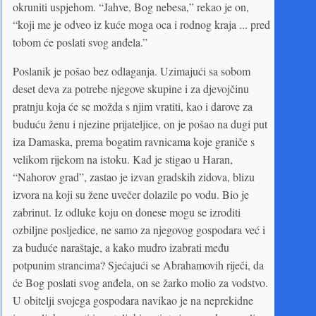
okruniti uspjehom. “Jahve, Bog nebesa,” rekao je on,
“koji me je odveo iz kuće moga oca i rodnog kraja ... pred
tobom će poslati svog anđela.”
Poslanik je pošao bez odlaganja. Uzimajući sa sobom
deset deva za potrebe njegove skupine i za djevojčinu
pratnju koja će se možda s njim vratiti, kao i darove za
buduću ženu i njezine prijateljice, on je pošao na dugi put
iza Damaska, prema bogatim ravnicama koje graniče s
velikom rijekom na istoku. Kad je stigao u Haran,
“Nahorov grad”, zastao je izvan gradskih zidova, blizu
izvora na koji su žene uvečer dolazile po vodu. Bio je
zabrinut. Iz odluke koju on donese mogu se izroditi
ozbiljne posljedice, ne samo za njegovog gospodara već i
za buduće naraštaje, a kako mudro izabrati među
potpunim strancima? Sjećajući se Abrahamovih riječi, da
će Bog poslati svog anđela, on se žarko molio za vodstvo.
U obitelji svojega gospodara navikao je na neprekidne