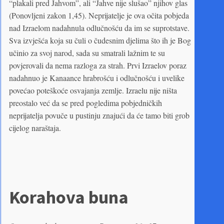
“plakali pred Jahvom”, ali “Jahve nije slušao” njihov glas
(Ponovljeni zakon 1,45). Neprijatelje je ova očita pobjeda
nad Izraelom nadahnula odlučnošću da im se suprotstave.
Sva izvješća koja su čuli o čudesnim djelima što ih je Bog
učinio za svoj narod, sada su smatrali lažnim te su
povjerovali da nema razloga za strah. Prvi Izraelov poraz
nadahnuo je Kanaance hrabrošću i odlučnošću i uvelike
povećao poteškoće osvajanja zemlje. Izraelu nije ništa
preostalo već da se pred pogledima pobjedničkih
neprijatelja povuče u pustinju znajući da će tamo biti grob
cijelog naraštaja.
Korahova buna