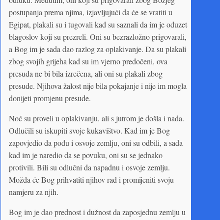
postupanja prema njima, izjavljujući da će se vratiti u
Egipat, plakali su i tugovali kad su saznali da im je oduzet
blagoslov koji su prezreli. Oni su bezrazložno prigovarali,
a Bog im je sada dao razlog za oplakivanje. Da su plakali
zbog svojih grijeha kad su im vjerno predočeni, ova
presuda ne bi bila izrečena, ali oni su plakali zbog
presude. Njihova žalost nije bila pokajanje i nije im mogla
donijeti promjenu presude.
Noć su proveli u oplakivanju, ali s jutrom je došla i nada.
Odlučili su iskupiti svoje kukavištvo. Kad im je Bog
zapovjedio da pođu i osvoje zemlju, oni su odbili, a sada
kad im je naredio da se povuku, oni su se jednako
protivili. Bili su odlučni da napadnu i osvoje zemlju.
Možda će Bog prihvatiti njihov rad i promijeniti svoju
namjeru za njih.
Bog im je dao prednost i dužnost da zaposjednu zemlju u