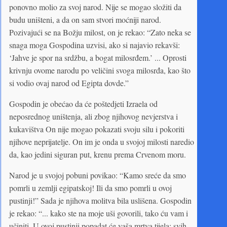
ponovno molio za svoj narod. Nije se mogao složiti da
budu uništeni, a da on sam stvori moćniji narod.
Pozivajući se na Božju milost, on je rekao: “Zato neka se
snaga moga Gospodina uzvisi, ako si najavio rekavši:
‘Jahve je spor na srdžbu, a bogat milosrđem.’ ... Oprosti
krivnju ovome narodu po veličini svoga milosrđa, kao što
si vodio ovaj narod od Egipta dovde.”
Gospodin je obećao da će poštedjeti Izraela od
neposrednog uništenja, ali zbog njihovog nevjerstva i
kukavištva On nije mogao pokazati svoju silu i pokoriti
njihove neprijatelje. On im je onda u svojoj milosti naredio
da, kao jedini siguran put, krenu prema Crvenom moru.
Narod je u svojoj pobuni povikao: “Kamo sreće da smo
pomrli u zemlji egipatskoj! Ili da smo pomrli u ovoj
pustinji!” Sada je njihova molitva bila uslišena. Gospodin
je rekao: “... kako ste na moje uši govorili, tako ću vam i
učiniti. U ovoj pustinji popadat će vaša mrtva tijela: svih