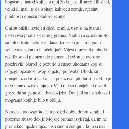
bogatstva, narod koji je u njoj živio, jesu li snažni ili slabi,
veliki ili mali, te da ispitaju kakvoću zemlje, njezinu
plodnost i donesu plodove zemlje.
Oni su otišli i izvidjeli cijelu zemlju, ušavši na južnu i
nastavivši prema sjevernoj granici. Vratili su se nakon što
su bili odsutni četrdeset dana. Izraelski je narod gajio
velike nade, žarko ih očekujući. Vijest o povratku uhoda
raširila se od plemena do plemena i svi su je radosno
pozdravili. Narod je požurio u susret uhodama koji su
izbjegli opasnosti ovog smjelog pothvata. Uhode su
donijeli uzorke voća koji su pokazivali plodnost tla. Bilo je
to vrijeme dozrijevanja grožđa i oni su donijeli tako velik
grozd da su ga nosila dva čovjeka. Donijeli su i smokava i
mogranja kojih je bilo u obilju.
Narod se radovao što će u posjed dobiti dobru zemlju i
pozorno slušao dok je Mojsije primao izvještaj, da im ne
promakne nijedna riječ. “Išli smo u zemlju u koju si nas