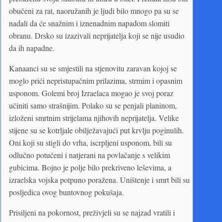
obučeni za rat, naoružanih je ljudi bilo mnogo pa su se
nadali da će snažnim i iznenadnim napadom slomiti
obranu. Drsko su izazivali neprijatelja koji se nije usudio
da ih napadne.
Kanaanci su se smjestili na stjenovitu zaravan kojoj se
moglo prići nepristupačnim prilazima, strmim i opasnim
usponom. Golemi broj Izraelaca mogao je svoj poraz
učiniti samo strašnijim. Polako su se penjali planinom,
izloženi smrtnim strijelama njihovih neprijatelja. Velike
stijene su se kotrljale obilježavajući put krvlju poginulih.
Oni koji su stigli do vrha, iscrpljeni usponom, bili su
odlučno potučeni i natjerani na povlačanje s velikim
gubicima. Bojno je polje bilo prekriveno leševima, a
izraelska vojska potpuno poražena. Uništenje i smrt bili su
posljedica ovog buntovnog pokušaja.
Prisiljeni na pokornost, preživjeli su se najzad vratili i