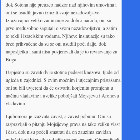
dok Sotona nije preuzeo nadzor nad njihovim umovima i
oni se usudili javno izraziti svoje nezadovoljstvo.
Izražavajući veliko zanimanje za dobro naroda, oni su
prvo međusobno šaputali o svom nezadovoljstvu, a zatim
to rekli i izraelskim vođama. Njihove insinuacije su tako
brzo prihvaćene da su se oni usudili poći dalje, dok
naposljetku i sami nisu povjerovali da je to revnovanje za
Boga.
Uspješno su zaveli dvije stotine pedeset knezova, ljude od
ugleda u zajednici. S ovim moćnim i utjecajnim pristašama
oni su bili uvjereni da će ostvariti korjenitu promjenu u
načinu vladavine i uvelike poboljšati Mojsijevu i Aronovu
vladavinu.
Ljubomora je izazvala zavist, a zavist pobunu. Oni su
raspravljali o pitanju Mojsijevog prava na tako veliku vlast
i čast, dok nisu počeli smatrati da on zauzima zavidan
položaj koji bi svatko od njih mogao zauzeti. Obmanjivali