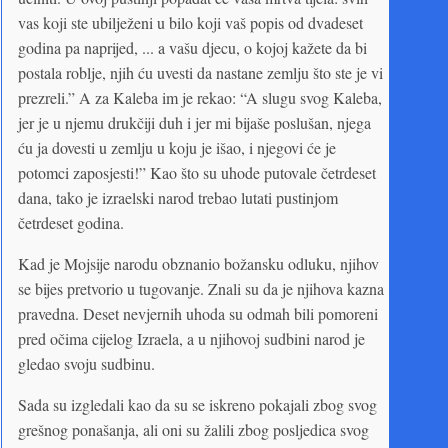
vas koji ste ubilježeni u bilo koji vaš popis od dvadeset
godina pa naprijed, ... a vašu djecu, o kojoj kažete da bi
postala roblje, njih ću uvesti da nastane zemlju što ste je vi
prezreli.” A za Kaleba im je rekao: “A slugu svog Kaleba,
jer je u njemu drukčiji duh i jer mi bijaše poslušan, njega
ću ja dovesti u zemlju u koju je išao, i njegovi će je
potomci zaposjesti!” Kao što su uhode putovale četrdeset
dana, tako je izraelski narod trebao lutati pustinjom
četrdeset godina.
Kad je Mojsije narodu obznanio božansku odluku, njihov
se bijes pretvorio u tugovanje. Znali su da je njihova kazna
pravedna. Deset nevjernih uhoda su odmah bili pomoreni
pred očima cijelog Izraela, a u njihovoj sudbini narod je
gledao svoju sudbinu.
Sada su izgledali kao da su se iskreno pokajali zbog svog
grešnog ponašanja, ali oni su žalili zbog posljedica svog