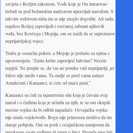
zavjeta s Božjim zakonom. Vođe koje je On imenovao
trebali su pod božanskim nadzorom upravljati narodom. S
takvim vodstvom ništa im se nije moglo dogoditi. Ali sada,
usprkos Božjoj zapovijedi i svečanoj zabrani njihovih
vođa, bez Kovčega i Mojsija, oni su izašli da se suprotstave
neprijateljskoj vojsci.
Truba je označila pokret, a Mojsije je požurio za njima s
upozorenjem. “Zašto kršite zapovijed Jahvinu? Nećete
uspjeti. Ne penjite se, da vas ne potuku vaši neprijatelji, jer
Jahve nije među vama. Ta ondje se pred vama nalaze
Amalečani i Kanaanci, te ćete od mača pasti.”
Kanaanci su čuli za tajanstvenu silu koja je čuvala ovaj
narod i o čudima koja je učinila za njih, te su oni okupili
moćnu vojsku da bi odbili napadače. Osvajačka vojska
nije imala vojskovođu. Bogu nije prinesena molitva da im
daruje pobjedu. Oni su pošli s očajničkom namjerom da
preokrenu svoju sudbinu ili umru u bitci. Premda nisu bili