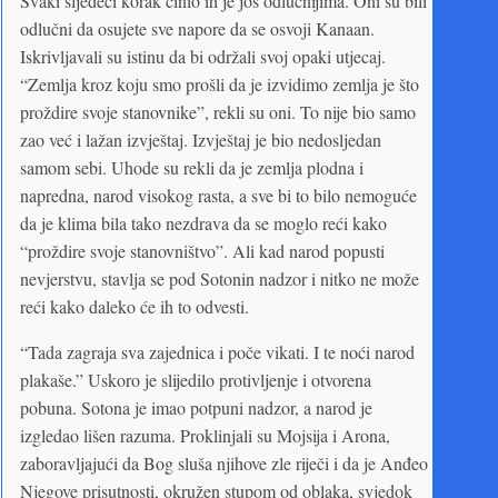
Svaki sljedeći korak činio ih je još odlučnijima. Oni su bili
odlučni da osujete sve napore da se osvoji Kanaan.
Iskrivljavali su istinu da bi održali svoj opaki utjecaj.
“Zemlja kroz koju smo prošli da je izvidimo zemlja je što
proždire svoje stanovnike”, rekli su oni. To nije bio samo
zao već i lažan izvještaj. Izvještaj je bio nedosljedan
samom sebi. Uhode su rekli da je zemlja plodna i
napredna, narod visokog rasta, a sve bi to bilo nemoguće
da je klima bila tako nezdrava da se moglo reći kako
“proždire svoje stanovništvo”. Ali kad narod popusti
nevjerstvu, stavlja se pod Sotonin nadzor i nitko ne može
reći kako daleko će ih to odvesti.
“Tada zagraja sva zajednica i poče vikati. I te noći narod
plakaše.” Uskoro je slijedilo protivljenje i otvorena
pobuna. Sotona je imao potpuni nadzor, a narod je
izgledao lišen razuma. Proklinjali su Mojsija i Arona,
zaboravljajući da Bog sluša njihove zle riječi i da je Anđeo
Njegove prisutnosti, okružen stupom od oblaka, svjedok