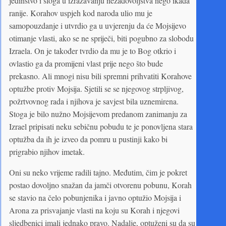
jedinstvo i sloga u izražavanju nezadovoljstva nego ikada
ranije. Korahov uspjeh kod naroda ulio mu je
samopouzdanje i utvrdio ga u uvjerenju da će Mojsijevo
otimanje vlasti, ako se ne spriječi, biti pogubno za slobodu
Izraela. On je također tvrdio da mu je to Bog otkrio i
ovlastio ga da promijeni vlast prije nego što bude
prekasno. Ali mnogi nisu bili spremni prihvatiti Korahove
optužbe protiv Mojsija. Sjetili se se njegovog strpljivog,
požrtvovnog rada i njihova je savjest bila uznemirena.
Stoga je bilo nužno Mojsijevom predanom zanimanju za
Izrael pripisati neku sebičnu pobudu te je ponovljena stara
optužba da ih je izveo da pomru u pustinji kako bi
prigrabio njihov imetak.
Oni su neko vrijeme radili tajno. Međutim, čim je pokret
postao dovoljno snažan da jamči otvorenu pobunu, Korah
se stavio na čelo pobunjenika i javno optužio Mojsija i
Arona za prisvajanje vlasti na koju su Korah i njegovi
sljedbenici imali jednako pravo. Nadalje, optuženi su da su