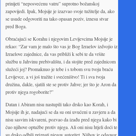
prinijeti “neposvećenu vatru” suprotno božanskoj
zapovijedi. Ipak, Mojsije je izazvao svoje tužitelje da, ako
se usude odgovoriti na tako opasan poziv, iznesu stvar
pred Boga.
Obraćajući se Korahu i njegovim Levijevcima Mojsije je
rekao: “Zar vam je malo što vas je Bog Izraelov izdvojio iz
Izraelove zajednice, da vas približi k sebi te da vršite
službu u Jahvinu prebivalištu, i da stojite pred zajednicom
služeći joj? Promaknuo je tebe i s tobom svu tvoju braću
Levijevce, a vi još tražite i svećeništvo! Ti i sva tvoja
družina, dakle, sjatili ste se protiv Jahve; jer što je Aron da
protiv njega rogoborite?”
Datan i Abiram nisu nastupili tako drsko kao Korah, i
Mojsije ih je, nadajući se da su oni uvučeni u zavjeru a da
nisu sasvim iskvareni, pozvao da izađu pred njega kako bi
čuo njihove optužbe protiv njega. Ali oni nisu htjeli doći te
su drsko odbili priznati njegov autoritet. Njihov je odgovor,