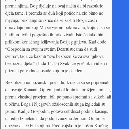
prema njima. Bog djeluje na ovaj način da bi razotkrio
djela tame. I premda se duh koji potiče na zlo bitno ne
mijenja, priznanje se izriče da se zaštiti Božja čast i
opravdaju oni koji Mu se vjerno pokoravaju, kojima su se
ljudi protivili i pogrešno ih prikazivali. Isto će tako biti
prilikom konačnog izlijevanja Božjeg gnjeva. Kad dođe
“Gospodin sa svojim svetim Desettisućama da sudi
svima”, tada će kazniti “sve bezbožnike za sva njihova
bezbožna djela.” (Juda 14.15) Svaki će grešnik uvidjeti i
priznati pravednost osude kojom je osuđen.
Bez obzira na božansku presudu, Izraelci su se pripremali
da osvoje Kanaan. Opremljeni oklopima i oružjem, oni su,
prema vlastitoj procjeni, bili potpuno spremni za sukob, ali
u očima Boga i Njegovih ožalošćenih sluga izgledali su
jadno. Kad je Gospodin, gotovo četrdeset godina kasnije,
naredio Izraelcima da pođu i zauzmu Jerihon, On im je
obećao da će biti s njima. Pred vojskom je nošen Kovčeg