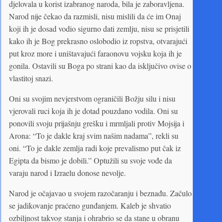
djelovala u korist izabranog naroda, bila je zaboravljena.
Narod nije čekao da razmisli, nisu mislili da će im Onaj
koji ih je dosad vodio sigurno dati zemlju, nisu se prisjetili
kako ih je Bog prekrasno oslobodio iz ropstva, otvarajući
put kroz more i uništavajući faraonovu vojsku koja ih je
gonila. Ostavili su Boga po strani kao da isključivo ovise o
vlastitoj snazi.
Oni su svojim nevjerstvom ograničili Božju silu i nisu
vjerovali ruci koja ih je dotad pouzdano vodila. Oni su
ponovili svoju prijašnju grešku i mrmljali protiv Mojsija i
Arona: “To je dakle kraj svim našim nadama”, rekli su
oni. “To je dakle zemlja radi koje prevalismo put čak iz
Egipta da bismo je dobili.” Optužili su svoje vođe da
varaju narod i Izraelu donose nevolje.
Narod je očajavao u svojem razočaranju i beznađu. Začulo
se jadikovanje praćeno gunđanjem. Kaleb je shvatio
ozbiljnost takvog stanja i ohrabrio se da stane u obranu