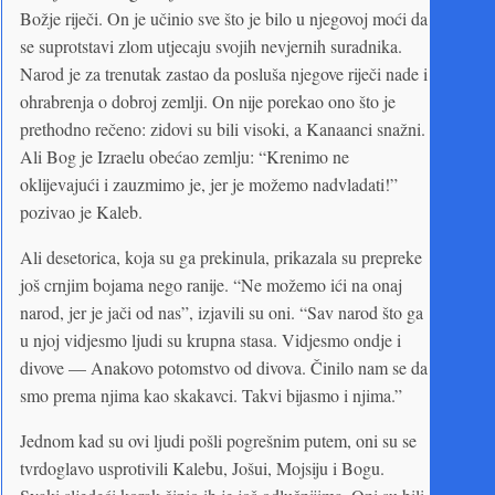
Božje riječi. On je učinio sve što je bilo u njegovoj moći da
se suprotstavi zlom utjecaju svojih nevjernih suradnika.
Narod je za trenutak zastao da posluša njegove riječi nade i
ohrabrenja o dobroj zemlji. On nije porekao ono što je
prethodno rečeno: zidovi su bili visoki, a Kanaanci snažni.
Ali Bog je Izraelu obećao zemlju: “Krenimo ne
oklijevajući i zauzmimo je, jer je možemo nadvladati!”
pozivao je Kaleb.
Ali desetorica, koja su ga prekinula, prikazala su prepreke
još crnjim bojama nego ranije. “Ne možemo ići na onaj
narod, jer je jači od nas”, izjavili su oni. “Sav narod što ga
u njoj vidjesmo ljudi su krupna stasa. Vidjesmo ondje i
divove — Anakovo potomstvo od divova. Činilo nam se da
smo prema njima kao skakavci. Takvi bijasmo i njima.”
Jednom kad su ovi ljudi pošli pogrešnim putem, oni su se
tvrdoglavo usprotivili Kalebu, Jošui, Mojsiju i Bogu.