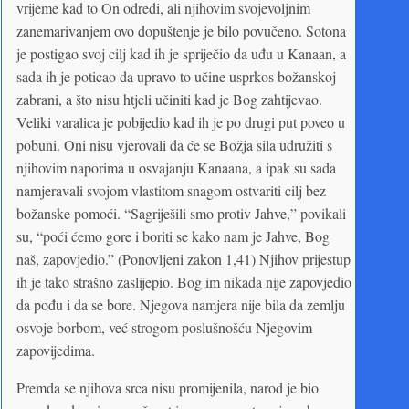
vrijeme kad to On odredi, ali njihovim svojevoljnim
zanemarivanjem ovo dopuštenje je bilo povučeno. Sotona
je postigao svoj cilj kad ih je spriječio da uđu u Kanaan, a
sada ih je poticao da upravo to učine usprkos božanskoj
zabrani, a što nisu htjeli učiniti kad je Bog zahtijevao.
Veliki varalica je pobijedio kad ih je po drugi put poveo u
pobuni. Oni nisu vjerovali da će se Božja sila udružiti s
njihovim naporima u osvajanju Kanaana, a ipak su sada
namjeravali svojom vlastitom snagom ostvariti cilj bez
božanske pomoći. “Sagriješili smo protiv Jahve,” povikali
su, “poći ćemo gore i boriti se kako nam je Jahve, Bog
naš, zapovjedio.” (Ponovljeni zakon 1,41) Njihov prijestup
ih je tako strašno zaslijepio. Bog im nikada nije zapovjedio
da pođu i da se bore. Njegova namjera nije bila da zemlju
osvoje borbom, već strogom poslušnošću Njegovim
zapovijedima.
Premda se njihova srca nisu promijenila, narod je bio