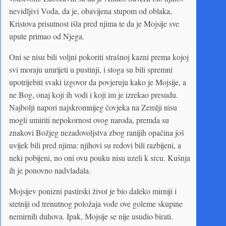
nevidljivi Vođa, da je, obavijena stupom od oblaka,
Kristova prisutnost išla pred njima te da je Mojsije sve
upute primao od Njega.
Oni se nisu bili voljni pokoriti strašnoj kazni prema kojoj
svi moraju umrijeti u pustinji, i stoga su bili spremni
upotrijebiti svaki izgovor da povjeruju kako je Mojsije, a
ne Bog, onaj koji ih vodi i koji im je izrekao presudu.
Najbolji napori najskromnijeg čovjeka na Zemlji nisu
mogli umiriti nepokornost ovog naroda, premda su
znakovi Božjeg nezadovoljstva zbog ranijih opačina još
uvijek bili pred njima: njihovi su redovi bili razbijeni, a
neki pobijeni, no oni ovu pouku nisu uzeli k srcu. Kušnja
ih je ponovno nadvladala.
Mojsijev ponizni pastirski život je bio daleko mirniji i
sretniji od trenutnog položaja vođe ove goleme skupine
nemirnih duhova. Ipak, Mojsije se nije usudio birati.