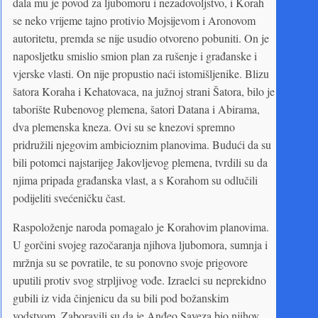
dala mu je povod za ljubomoru i nezadovoljstvo, i Korah
se neko vrijeme tajno protivio Mojsijevom i Aronovom
autoritetu, premda se nije usudio otvoreno pobuniti. On je
naposljetku smislio smion plan za rušenje i građanske i
vjerske vlasti. On nije propustio naći istomišljenike. Blizu
šatora Koraha i Kehatovaca, na južnoj strani Šatora, bilo je
taborište Rubenovog plemena, šatori Datana i Abirama,
dva plemenska kneza. Ovi su se knezovi spremno
pridružili njegovim ambicioznim planovima. Budući da su
bili potomci najstarijeg Jakovljevog plemena, tvrdili su da
njima pripada građanska vlast, a s Korahom su odlučili
podijeliti svećeničku čast.
Raspoloženje naroda pomagalo je Korahovim planovima.
U gorčini svojeg razočaranja njihova ljubomora, sumnja i
mržnja su se povratile, te su ponovno svoje prigovore
uputili protiv svog strpljivog vođe. Izraelci su neprekidno
gubili iz vida činjenicu da su bili pod božanskim
vodstvom. Zaboravili su da je Anđeo Saveza bio njihov