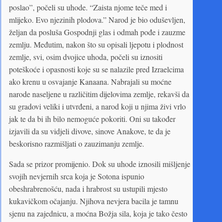
poslao”, počeli su uhode. “Zaista njome teče med i
mlijeko. Evo njezinih plodova.” Narod je bio oduševljen,
željan da posluša Gospodnji glas i odmah pođe i zauzme
zemlju. Međutim, nakon što su opisali ljepotu i plodnost
zemlje, svi, osim dvojice uhoda, počeli su iznositi
poteškoće i opasnosti koje su se nalazile pred Izraelcima
ako krenu u osvajanje Kanaana. Nabrajali su moćne
narode naseljene u različitim dijelovima zemlje, rekavši da
su gradovi veliki i utvrđeni, a narod koji u njima živi vrlo
jak te da bi ih bilo nemoguće pokoriti. Oni su također
izjavili da su vidjeli divove, sinove Anakove, te da je
beskorisno razmišljati o zauzimanju zemlje.
Sada se prizor promijenio. Dok su uhode iznosili mišljenje
svojih nevjernih srca koja je Sotona ispunio
obeshrabrenošću, nada i hrabrost su ustupili mjesto
kukavičkom očajanju. Njihova nevjera bacila je tamnu
sjenu na zajednicu, a moćna Božja sila, koja je tako često