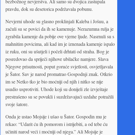
bezbožnog nevjerstva. Ali samo su dvojica zastupala
pravdu, dok su desetorica podržavala pobunu.
Nevjerni uhode su glasno proklinjali Kaleba i Jošuu, a
začuli su se povici da ih se kamenuje. Nerazumna rulja je
zgrabila kamenje da pobije ove vjerne ljude. Nasrnuli su s
mahnitim povicima, ali kad im je iznenada kamenje ispalo
iz ruku, oni su ušutjeli i počeli drhtati od straha. Bog je
posredovao da spriječi njihove ubilačke namjere. Slava
Njegove prisutnosti, poput goruće svjetlosti, osvjetljavala
je Šator. Sav je narod promatrao Gospodnji znak. Otkrio
im se Netko tko je bio moćniji od njih i nitko se nije
usudio usprotiviti. Uhode koji su donijeli zle izvještaje
prestrašeno su se povukli i suzdržavajući uzdahe potražili
svoje šatore.
Onda je ustao Mojsije i ušao u Šator. Gospodin mu je
rekao: “Udarit ću ih pomorom i istrijebiti, a od tebe ću
učiniti narod veći i moćniji od njega.” Ali Mojsije je