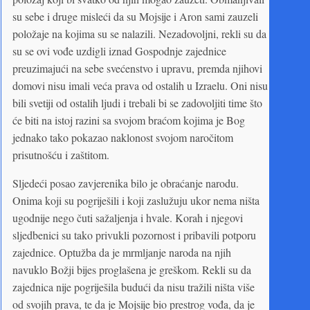
su sebe i druge misleći da su Mojsije i Aron sami zauzeli
položaje na kojima su se nalazili. Nezadovoljni, rekli su da
su se ovi vođe uzdigli iznad Gospodnje zajednice
preuzimajući na sebe svećenstvo i upravu, premda njihovi
domovi nisu imali veća prava od ostalih u Izraelu. Oni nisu
bili svetiji od ostalih ljudi i trebali bi se zadovoljiti time što
će biti na istoj razini sa svojom braćom kojima je Bog
jednako tako pokazao naklonost svojom naročitom
prisutnošću i zaštitom.
Sljedeći posao zavjerenika bilo je obraćanje narodu.
Onima koji su pogriješili i koji zaslužuju ukor nema ništa
ugodnije nego čuti sažaljenja i hvale. Korah i njegovi
sljedbenici su tako privukli pozornost i pribavili potporu
zajednice. Optužba da je mrmljanje naroda na njih
navuklo Božji bijes proglašena je greškom. Rekli su da
zajednica nije pogriješila budući da nisu tražili ništa više
od svojih prava, te da je Mojsije bio prestrog vođa, da je