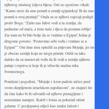
njihovog strašnog izljeva bijesa. Oni su ogorčeno vikali:
“Kamo sreće da smo pomrli u zemlji egipatskoj! Ili da smo
pomrli u ovoj pustinji!” Onda su se njihovi osjećaji podigli
protiv Boga: “Zašto nas Jahve vodi u tu zemlju, da
padnemo od mača, a žene naše i djeca da postanu roblje!
Zar nam ne bi bilo bolje da se vratimo u Egipat! Jedan je
drugome govorio: ‘Postavimo sebi vođu i vratimo se u
Egipat!’” Oni time nisu optužili za prijevaru Mojsija, jer im
je obećao zemlju koju ne mogu primiti. Otišli su tako
daleko da su imenovali vođu da ih vodi u zemlju njihove
patnje i ropstva iz koje ih je izbavila snažna ruka
Svemoćnoga.
Poniženi i pogođeni, “Mojsije i Aron padoše ničice pred
svom okupljenom izraelskom zajednicom”, ne znajući što
da čine kako bi ih odvratili od njihove prenagljene i
nerazumne namjere. Kaleb i Jošua su pokušali stišati
galamu. U pocijepanoj odjeći kao znaku žalosti i