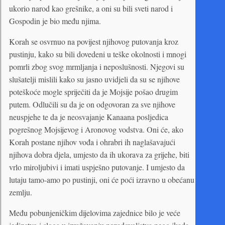
ukorio narod kao grešnike, a oni su bili sveti narod i
Gospodin je bio među njima.
Korah se osvrnuo na povijest njihovog putovanja kroz
pustinju, kako su bili dovedeni u teške okolnosti i mnogi
pomrli zbog svog mrmljanja i neposlušnosti. Njegovi su
slušatelji mislili kako su jasno uvidjeli da su se njihove
poteškoće mogle spriječiti da je Mojsije pošao drugim
putem. Odlučili su da je on odgovoran za sve njihove
neuspjehe te da je neosvajanje Kanaana posljedica
pogrešnog Mojsijevog i Aronovog vodstva. Oni će, ako
Korah postane njihov vođa i ohrabri ih naglašavajući
njihova dobra djela, umjesto da ih ukorava za grijehe, biti
vrlo miroljubivi i imati uspješno putovanje. I umjesto da
lutaju tamo-amo po pustinji, oni će poći izravno u obećanu
zemlju.
Među pobunjeničkim dijelovima zajednice bilo je veće