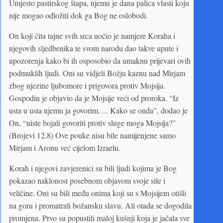
Umjesto pastirskog štapa, njemu je dana palica vlasti koju
nije mogao odložiti dok ga Bog ne oslobodi.
On koji čita tajne svih srca uočio je namjere Koraha i
njegovih sljedbenika te svom narodu dao takve upute i
upozorenja kako bi ih osposobio da umaknu prijevari ovih
podmuklih ljudi. Oni su vidjeli Božju kaznu nad Mirjam
zbog njezine ljubomore i prigovora protiv Mojsija.
Gospodin je objavio da je Mojsije veći od proroka. “Iz
usta u usta njemu ja govorim. ... Kako se onda”, dodao je
On, “niste bojali govoriti protiv sluge moga Mojsija?”
(Brojevi 12,8) Ove pouke nisu bile namijenjene samo
Mirjam i Aronu već cijelom Izraelu.
Korah i njegovi zavjerenici su bili ljudi kojima je Bog
pokazao naklonost posebnom objavom svoje sile i
veličine. Oni su bili među onima koji su s Mojsijem otišli
na goru i promatrali božansku slavu. Ali otada se dogodila
promjena. Prvo su popustili maloj kušnji koja je jačala sve