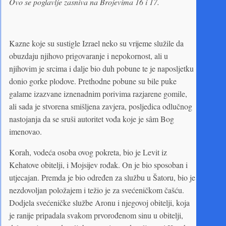
Ovo se poglavlje zasniva na Brojevima 16 i 17.
Kazne koje su sustigle Izrael neko su vrijeme služile da
obuzdaju njihovo prigovaranje i nepokornost, ali u
njihovim je srcima i dalje bio duh pobune te je naposljetku
donio gorke plodove. Prethodne pobune su bile puke
galame izazvane iznenadnim porivima razjarene gomile,
ali sada je stvorena smišljena zavjera, posljedica odlučnog
nastojanja da se sruši autoritet vođa koje je sâm Bog
imenovao.
Korah, vodeća osoba ovog pokreta, bio je Levit iz
Kehatove obitelji, i Mojsijev rođak. On je bio sposoban i
utjecajan. Premda je bio određen za službu u Šatoru, bio je
nezdovoljan položajem i težio je za svećeničkom čašću.
Dodjela svećeničke službe Aronu i njegovoj obitelji, koja
je ranije pripadala svakom prvorođenom sinu u obitelji,