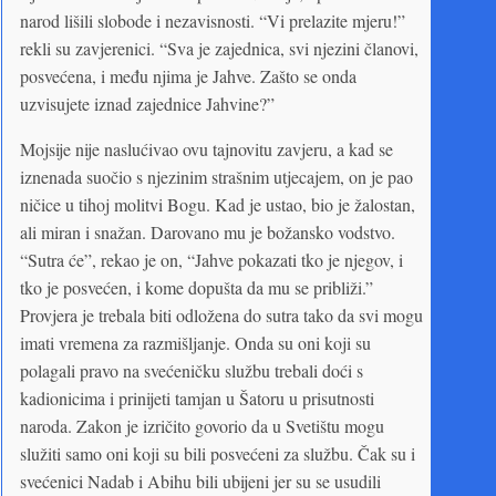
narod lišili slobode i nezavisnosti. “Vi prelazite mjeru!”
rekli su zavjerenici. “Sva je zajednica, svi njezini članovi,
posvećena, i među njima je Jahve. Zašto se onda
uzvisujete iznad zajednice Jahvine?”
Mojsije nije naslućivao ovu tajnovitu zavjeru, a kad se
iznenada suočio s njezinim strašnim utjecajem, on je pao
ničice u tihoj molitvi Bogu. Kad je ustao, bio je žalostan,
ali miran i snažan. Darovano mu je božansko vodstvo.
“Sutra će”, rekao je on, “Jahve pokazati tko je njegov, i
tko je posvećen, i kome dopušta da mu se približi.”
Provjera je trebala biti odložena do sutra tako da svi mogu
imati vremena za razmišljanje. Onda su oni koji su
polagali pravo na svećeničku službu trebali doći s
kadionicima i prinijeti tamjan u Šatoru u prisutnosti
naroda. Zakon je izričito govorio da u Svetištu mogu
služiti samo oni koji su bili posvećeni za službu. Čak su i
svećenici Nadab i Abihu bili ubijeni jer su se usudili