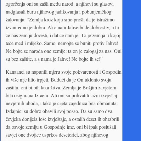
ogorčenja oni su zašli među narod, a njihovi su glasovi
nadglasali buru njihovog jadikovanja i pobunjeničkog
žalovanja: “Zemlja kroz koju smo prošli da je istražimo
izvanredno je dobra. Ako nam Jahve bude dobrostiv, u tu
će nas zemlju dovesti, i dat će nam je. To je zemlja u kojoj
teče med i mlijeko. Samo, nemojte se buniti protiv Jahve!
Ne bojte se naroda one zemlje: ta on je zalogaj za nas. Oni
su bez zaštite, a s nama je Jahve! Ne bojte ih se!”
Kanaanci su napunili mjeru svoje pokvarenosti i Gospodin
ih više nije htio trpjeti. Budući da je On uklonio svoju
zaštitu, oni bi bili laka žrtva. Zemlja je Božjim zavjetom
bila osigurana Izraelu. Ali oni su prihvatili lažni izvještaj
nevjernih uhoda, i tako je cijela zajednica bila obmanuta.
Izdajnici su dobro obavili svoj posao. Da su samo dva
čovjeka donijela loše izvještaje, a ostalih deset ih ohrabrili
da osvoje zemlju u Gospodnje ime, oni bi ipak poslušali
savjet one dvojice usprkos desetorici, zbog njihovog