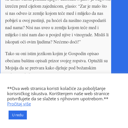
izrečen pred cijelom zajednicom, glasio: “Zar je malo što
si nas odveo iz zemlje kojom teče med i mlijeko da nas
pobiješ u ovoj pustinji, pa hoćeš da nasilno zagospodariš
nad nama? Nisi nas uveo u zemlju kojom teče med i
mlijeko i nisi nam dao u posjed njive i vinograde. Misliš li
iskopati oči ovim ljudima? Nećemo doći!”
Tako su oni istim jezikom kojim je Gospodin opisao
obećanu baštinu opisali prizor svojeg ropstva. Optužili su
Mojsija da se pretvara kako djeluje pod božanskim
vodstvom da bi na taj način uspostavio svoj autoritet, te su
izjavili kako se više neće pokoravati da ih se vodi kao
**Ova web stranica koristi kolačiće za poboljšanje
slijepce, prvo u Kanaan, a zatim u pustinju, ovisno što
korisničkog iskustva. Korištenjem naše web stranice
odgovara njegovim ambicioznim namjerama. Tako je ovaj
potvrđujete da se slažete s njihovom upotrebom.**
nježni otac i strpljivi pastir prikazan kao tiranin i uzurpator
Pročitaj više
mračnog karaktera. On je optužen za uskraćivanje
U redu
Kanaana, premda je to bila kazna za njihov grijeh.