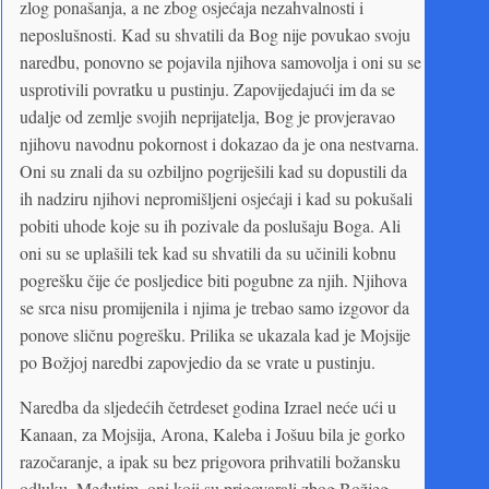
zlog ponašanja, a ne zbog osjećaja nezahvalnosti i
neposlušnosti. Kad su shvatili da Bog nije povukao svoju
naredbu, ponovno se pojavila njihova samovolja i oni su se
usprotivili povratku u pustinju. Zapovijedajući im da se
udalje od zemlje svojih neprijatelja, Bog je provjeravao
njihovu navodnu pokornost i dokazao da je ona nestvarna.
Oni su znali da su ozbiljno pogriješili kad su dopustili da
ih nadziru njihovi nepromišljeni osjećaji i kad su pokušali
pobiti uhode koje su ih pozivale da poslušaju Boga. Ali
oni su se uplašili tek kad su shvatili da su učinili kobnu
pogrešku čije će posljedice biti pogubne za njih. Njihova
se srca nisu promijenila i njima je trebao samo izgovor da
ponove sličnu pogrešku. Prilika se ukazala kad je Mojsije
po Božjoj naredbi zapovjedio da se vrate u pustinju.
Naredba da sljedećih četrdeset godina Izrael neće ući u
Kanaan, za Mojsija, Arona, Kaleba i Jošuu bila je gorko
razočaranje, a ipak su bez prigovora prihvatili božansku
odluku. Međutim, oni koji su prigovarali zbog Božjeg