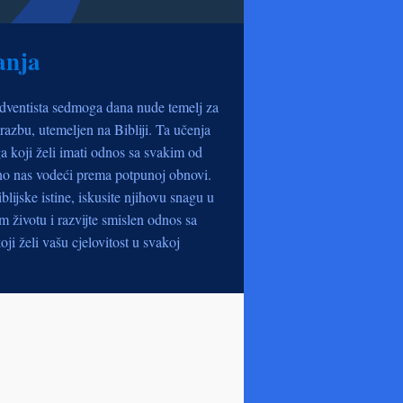
anja
dventista sedmoga dana nude temelj za
razbu, utemeljen na Bibliji. Ta učenja
a koji želi imati odnos sa svakim od
no nas vodeći prema potpunoj obnovi.
iblijske istine, iskusite njihovu snagu u
životu i razvijte smislen odnos sa
oji želi vašu cjelovitost u svakoj