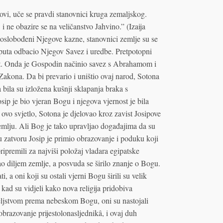
dovi, uče se pravdi stanovnici kruga zemaljskog.
i ne obazire se na veličanstvo Jahvino.” (Izaija
oslobođeni Njegove kazne, stanovnici zemlje su se
 puta odbacio Njegov Savez i uredbe. Pretpotopni
tet. Onda je Gospodin načinio savez s Abrahamom i
Zakona. Da bi prevario i uništio ovaj narod, Sotona
bila su izložena kušnji sklapanja braka s
ip je bio vjeran Bogu i njegova vjernost je bila
 ovo svjetlo, Sotona je djelovao kroz zavist Josipove
emlju. Ali Bog je tako upravljao događajima da su
 zatvoru Josip je primio obrazovanje i poduku koji
premili za najviši položaj vladara egipatske
ao diljem zemlje, a posvuda se širilo znanje o Bogu.
i, a oni koji su ostali vjerni Bogu širili su velik
 kad su vidjeli kako nova religija pridobiva
teljstvom prema nebeskom Bogu, oni su nastojali
obrazovanje prijestolonasljednikâ, i ovaj duh