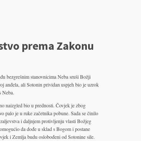
jstvo prema Zakonu
eđu bezgrešnim stanovnicima Neba sruši Božji
oj anđela, ali Sotonin prividan uspjeh bio je uzrok
s Neba.
o naizgled bio u prednosti. Čovjek je zbog
tvo palo je u ruke začetnika pobune. Sada se činilo
aljevstva i daljnjem protivljenju vlasti Božjeg
 omogućio da dođe u sklad s Bogom i postane
vjek i Zemlja budu oslobođeni od Sotonine sile.