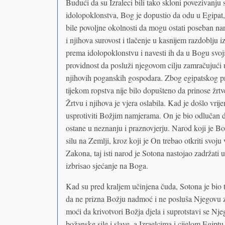
Budući da su Izraleci bili tako skloni povezivanj
idolopoklonstva, Bog je dopustio da odu u Egipat, 
bile povoljne okolnosti da mogu ostati poseban n
i njihova surovost i tlačenje u kasnijem razdoblju
prema idolopoklonstvu i navesti ih da u Bogu svoji
providnost da posluži njegovom cilju zamračujući 
njihovih poganskih gospodara. Zbog egipatskog pr
tijekom ropstva nije bilo dopušteno da prinose žrtv
Žrtvu i njihova je vjera oslabila. Kad je došlo vri
usprotiviti Božjim namjerama. On je bio odlučan da
ostane u neznanju i praznovjerju. Narod koji je Bo
silu na Zemlji, kroz koji je On trebao otkriti svoju 
Zakona, taj isti narod je Sotona nastojao zadržati 
izbrisao sjećanje na Boga.
Kad su pred kraljem učinjena čuda, Sotona je bio t
da ne prizna Božju nadmoć i ne posluša Njegovu zap
moći da krivotvori Božja djela i suprotstavi se Nje
božanske sile i slave, a Izraelcima i cijelom Egiptu j