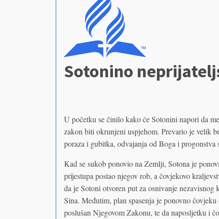
Sotonino neprijatel
U početku se činilo kako će Sotonini napori da m
zakon biti okrunjeni uspjehom. Prevario je velik br
poraza i gubitka, odvajanja od Boga i progonstva 
Kad se sukob ponovio na Zemlji, Sotona je ponovn
prijestupa postao njegov rob, a čovjekovo kraljevs
da je Sotoni otvoren put za osnivanje nezavisnog kr
Sina. Međutim, plan spasenja je ponovno čovjeku
poslušan Njegovom Zakonu, te da naposljetku i čo