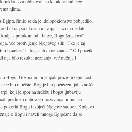
olopoklonstvu oblikovali su karakter budućeg
prema njima.
 Egipta činilo se da je idolopoklonstvo pobijedilo.
d i kralj su likovali u svojoj snazi i vrijeđali
d kralja s porukom od “Jahve, Boga Izraelova”,
ga, već protivljenje Njegovog sili: “Tko je taj
tim Izraelce? Ja toga Jahvu ne znam...” Od početka
i nije bilo rezultat neznanja, već mržnje i
u o Bogu, Gospodin im je ipak pružio mogućnost
aelce bio utočište, Bog je bio počašćen ljubaznošću
pi, koji je spor na srdžbu i bogat ljubavlju
čili predmeti njihovog obožavanja primili su
u se pokoriti Bogu i izbjeći Njegove sudove. Kraljevo
poznaje o Bogu i naveli mnoge Egipćane da se