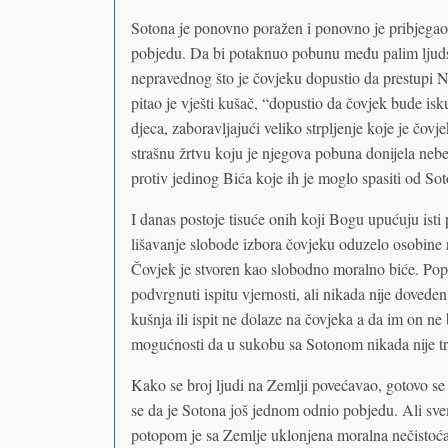
Sotona je ponovno poražen i ponovno je pribjegao p
pobjedu. Da bi potaknuo pobunu među palim ljud
nepravednog što je čovjeku dopustio da prestupi N
pitao je vješti kušač, “dopustio da čovjek bude is
djeca, zaboravljajući veliko strpljenje koje je čovj
strašnu žrtvu koju je njegova pobuna donijela neb
protiv jedinog Bića koje ih je moglo spasiti od So
I danas postoje tisuće onih koji Bogu upućuju isti
lišavanje slobode izbora čovjeku oduzelo osobine 
Čovjek je stvoren kao slobodno moralno biće. Popu
podvrgnuti ispitu vjernosti, ali nikada nije dovede
kušnja ili ispit ne dolaze na čovjeka a da im on ne
mogućnosti da u sukobu sa Sotonom nikada nije tr
Kako se broj ljudi na Zemlji povećavao, gotovo se 
se da je Sotona još jednom odnio pobjedu. Ali svem
potopom je sa Zemlje uklonjena moralna nečistoća