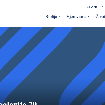
ČLANCI
Biblija
Vjerovanja
Živo
oglavlje 29