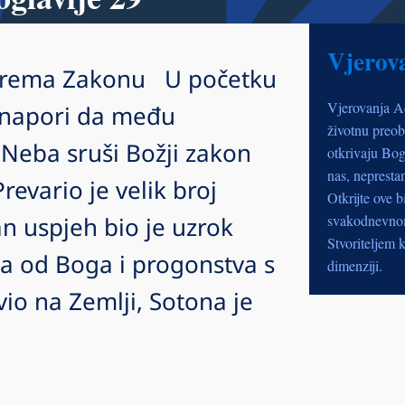
Vjerov
o prema Zakonu U početku
Vjerovanja A
i napori da među
životnu preob
Neba sruši Božji zakon
otkrivaju Bog
nas, nepresta
revario je velik broj
Otkrijte ove b
an uspjeh bio je uzrok
svakodnevnom 
Stvoriteljem k
ja od Boga i progonstva s
dimenziji.
io na Zemlji, Sotona je