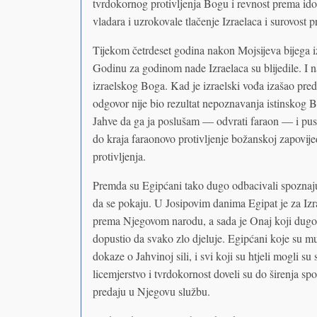
tvrdokornog protivljenja Bogu i revnost prema id
vladara i uzrokovale tlačenje Izraelaca i surovost 
Tijekom četrdeset godina nakon Mojsijeva bijega iz
Godinu za godinom nade Izraelaca su blijedile. I naro
izraelskog Boga. Kad je izraelski vođa izašao pre
odgovor nije bio rezultat nepoznavanja istinskog Bo
Jahve da ga ja poslušam — odvrati faraon — i pus
do kraja faraonovo protivljenje božanskoj zapovijed
protivljenja.
Premda su Egipćani tako dugo odbacivali spoznaj
da se pokaju. U Josipovim danima Egipat je za Izr
prema Njegovom narodu, a sada je Onaj koji dugo tr
dopustio da svako zlo djeluje. Egipćani koje su mu
dokaze o Jahvinoj sili, i svi koji su htjeli mogli s
licemjerstvo i tvrdokornost doveli su do širenja s
predaju u Njegovu službu.