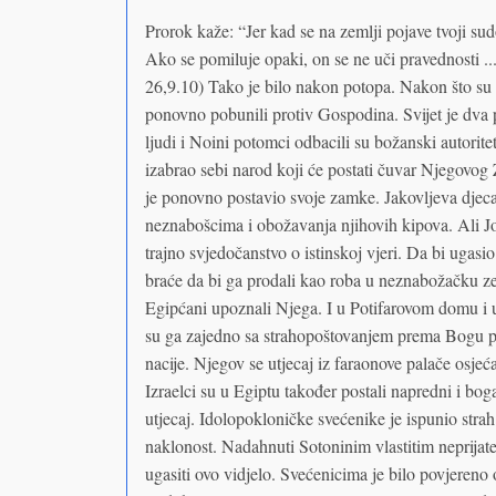
Prorok kaže: “Jer kad se na zemlji pojave tvoji su
Ako se pomiluje opaki, on se ne uči pravednosti ... 
26,9.10) Tako je bilo nakon potopa. Nakon što su 
ponovno pobunili protiv Gospodina. Svijet je dva
ljudi i Noini potomci odbacili su božanski autori
izabrao sebi narod koji će postati čuvar Njegovog 
je ponovno postavio svoje zamke. Jakovljeva djeca 
neznabošcima i obožavanja njihovih kipova. Ali Jos
trajno svjedočanstvo o istinskoj vjeri. Da bi ugasio
braće da bi ga prodali kao roba u neznabožačku z
Egipćani upoznali Njega. I u Potifarovom domu i u
su ga zajedno sa strahopoštovanjem prema Bogu pri
nacije. Njegov se utjecaj iz faraonove palače osjeć
Izraelci su u Egiptu također postali napredni i bogat
utjecaj. Idolopokloničke svećenike je ispunio strah
naklonost. Nadahnuti Sotoninim vlastitim neprija
ugasiti ovo vidjelo. Svećenicima je bilo povjereno 