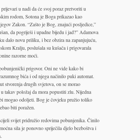
rijevari u nadi da će svoj poraz pretvoriti u
skim rodom, Sotona je Boga prikazao kao
jegov Zakon. “Zašto je Bog, znajući posljedice,”
kušan, da pogriješi i upadne bijedu i jad?” Adamova
eku dalo novu priliku, i bez obzira na zapanjujuću,
eskom Kralju, poslušala su kušača i prigovarala
tonine razorne moći.
 pobunjenički prigovor. Oni ne vide kako bi
razumnog bića i od njega načinilo puki automat.
t stvorenja drugih svjetova, on se morao
n u takav položaj da mora popustiti zlu. Nijedna
 bi mogao odoljeti. Bog je čovjeku pružio toliko
ebao biti poražen.
cijeli svijet pridružio redovima pobunjenika. Činilo
oćna sila je ponovno spriječila djelo bezboštva i
.