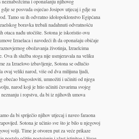
u s neznabožcima i oponašanju njihovog
gdje se posvuda osjećao Josipov utjecaj i gdje su
arod. Tamo su ih odvratno idolopoklonstvo Egipćana
 izraelskog boravka trebali nadahnuti odvratnošću
h otaca nađu utočište. Sotona je iskoristio ovu
umove Izraelaca i navodeći ih da oponašaju običaje
aznovjernog obožavanja životinja, Izraelcima
e. Ova ih služba stoga nije usmjeravala na veliku
jeme za Izraelovo izbavljenje, Sotona se odlučio
 ovaj veliki narod, više od dva milijuna ljudi,
g obećao blagosloviti, umnožiti i učiniti od njega
volju, narod koji je htio učiniti čuvarima svojeg
u neznanju i ropstvu, da bi iz njihovih umova
amo da bi spriječio njihov utjecaj i naveo faraona
ovijed. Sotona je učinio sve što je bilo u njegovoj
govoj volji. Time je otvoren put za veće prikaze
e postalo očitije postojanje i vlast istinitog i živog