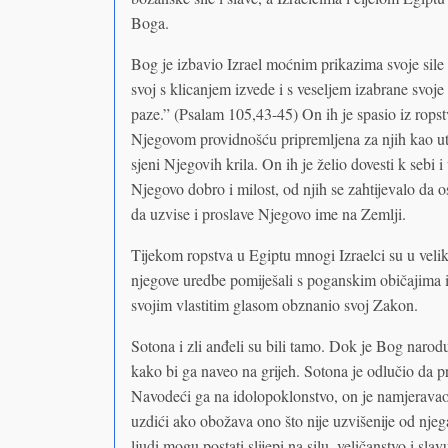
Boga.
Bog je izbavio Izrael moćnim prikazima svoje sil
svoj s klicanjem izvede i s veseljem izabrane svoj
paze.” (Psalam 105,43-45) On ih je spasio iz ropst
Njegovom providnošću pripremljena za njih kao utoč
sjeni Njegovih krila. On ih je želio dovesti k sebi i
Njegovo dobro i milost, od njih se zahtijevalo da
da uzvise i proslave Njegovo ime na Zemlji.
Tijekom ropstva u Egiptu mnogi Izraelci su u veli
njegove uredbe pomiješali s poganskim običajima i
svojim vlastitim glasom obznanio svoj Zakon.
Sotona i zli anđeli su bili tamo. Dok je Bog narod
kako bi ga naveo na grijeh. Sotona je odlučio da 
Navodeći ga na idolopoklonstvo, on je namjeravao 
uzdići ako obožava ono što nije uzvišenije od njeg
ljudi mogu postati slijepi na silu, veličanstvo i 