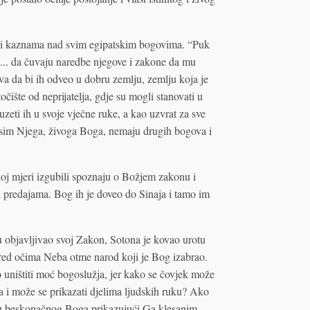
e i kaznama nad svim egipatskim bogovima. “Puk
e ... da čuvaju naredbe njegove i zakone da mu
va da bi ih odveo u dobru zemlju, zemlju koja je
ište od neprijatelja, gdje su mogli stanovati u
 uzeti ih u svoje vječne ruke, a kao uzvrat za sve
 osim Njega, živoga Boga, nemaju drugih bogova i
koj mjeri izgubili spoznaju o Božjem zakonu i
 predajama. Bog ih je doveo do Sinaja i tamo im
u objavljivao svoj Zakon, Sotona je kovao urotu
pred očima Neba otme narod koji je Bog izabrao.
uništiti moć bogoslužja, jer kako se čovjek može
a i može se prikazati djelima ljudskih ruku? Ako
slavu beskonačnog Boga prikazujući Ga klesanim