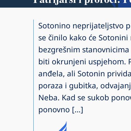
Sotonino neprijateljstv
se činilo kako će Sotonin
bezgrešnim stanovnicima 
biti okrunjeni uspjehom. P
anđela, ali Sotonin privid
poraza i gubitka, odvajan
Neba. Kad se sukob ponov
ponovno […]