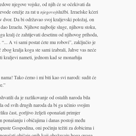
redove njegove vojske, od njih će se očekivati da
zvode oružje za rat u
njegovoj
službi. Izraelske kćeri
ev dvor. Da bi održavao svoj kraljevski položaj, on
dao Izraelu. Njihove najbolje sluge, njihovu stoku,
ga kralj će zahtijevati desetinu od njihovog prihoda,
 “... A vi sami postat ćete mu robovi”, zaključio je
zbog kralja koga ste sami izabrali, Jahve vas neće
iti kraljevi nameti, jednom kad se monarhija
nama! Tako ćemo i mi biti kao svi narodi: sudit će
e.”
shvatili da je razlikovanje od ostalih naroda bila
la od svih drugih naroda da bi ga učinio svojim
ku čast, gorljivo željeli oponašati primjer
 ponašanju i običajima i danas postoji među
uste Gospodina, oni počinju težiti za dobicima i
oponašati običaje onih koji obožavaju boga ovoga