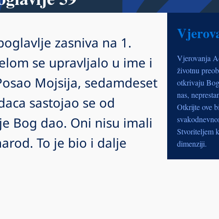
Vjerov
 poglavlje zasniva na 1.
Vjerovanja A
lom se upravljalo u ime i
životnu preob
Posao Mojsija, sedamdeset
otkrivaju Bog
nas, nepresta
udaca sastojao se od
Otkrijte ove b
je Bog dao. Oni nisu imali
svakodnevnom 
Stvoriteljem k
arod. To je bio i dalje
dimenziji.