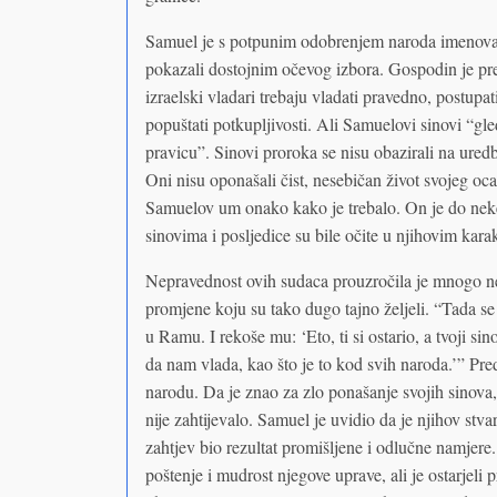
Samuel je s potpunim odobrenjem naroda imenovao s
pokazali dostojnim očevog izbora. Gospodin je p
izraelski vladari trebaju vladati pravedno, postupa
popuštati potkupljivosti. Ali Samuelovi sinovi “gled
pravicu”. Sinovi proroka se nisu obazirali na ured
Oni nisu oponašali čist, nesebičan život svojeg oca
Samuelov um onako kako je trebalo. On je do neke
sinovima i posljedice su bile očite u njihovim karak
Nepravednost ovih sudaca prouzročila je mnogo nez
promjene koju su tako dugo tajno željeli. “Tada se
u Ramu. I rekoše mu: ‘Eto, ti si ostario, a tvoji si
da nam vlada, kao što je to kod svih naroda.’” Pre
narodu. Da je znao za zlo ponašanje svojih sinova, 
nije zahtijevalo. Samuel je uvidio da je njihov stva
zahtjev bio rezultat promišljene i odlučne namjere
poštenje i mudrost njegove uprave, ali je ostarjel