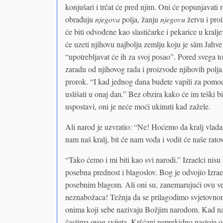
konjušari i trčat će pred njim. Oni će popunjavati 
obrađuju
njegova
polja, žanju
njegovu
žetvu i proi
će biti odvođene kao slastičarke i pekarice u kralj
će uzeti njihovu najbolju zemlju koju je sâm Jahve 
“upotrebljavat će ih za svoj posao”. Pored svega to
zaradu od njihovog rada i proizvode njihovih polja.
prorok. “I kad jednog dana budete vapili za pomoć 
uslišati u onaj dan.” Bez obzira kako će im teški b
uspostavi, oni je neće moći ukinuti kad zažele.
Ali narod je uzvratio: “Ne! Hoćemo da kralj vlada 
nam naš kralj, bit će nam vođa i vodit će naše ratov
“Tako ćemo i mi biti kao svi narodi.” Izraelci nisu 
posebna prednost i blagoslov. Bog je odvojio Izrae
posebnim blagom. Ali oni su, zanemarujući ovu veli
neznabožaca! Težnja da se prilagodimo svjetovnom
onima koji sebe nazivaju Božjim narodom. Kad nap
častima ovog svijeta. Kršćani neprekidno nastoje 