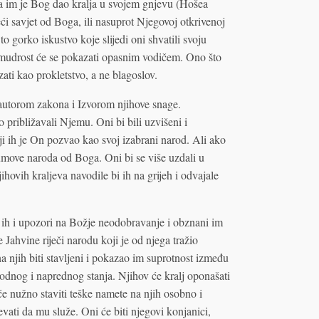
da im je Bog dao kralja u svojem gnjevu (Hošea
ći savjet od Boga, ili nasuprot Njegovoj otkrivenoj
to gorko iskustvo koje slijedi oni shvatili svoju
 i mudrost će se pokazati opasnim vodičem. Ono što
zati kao prokletstvo, a ne blagoslov.
autorom zakona i Izvorom njihove snage.
 približavali Njemu. Oni bi bili uzvišeni i
i ih je On pozvao kao svoj izabrani narod. Ali ako
o umove naroda od Boga. Oni bi se više uzdali u
hovih kraljeva navodile bi ih na grijeh i odvajale
a ih i upozori na Božje neodobravanje i obznani im
Jahvine riječi narodu koji je od njega tražio
 na njih biti stavljeni i pokazao im suprotnost između
odnog i naprednog stanja. Njihov će kralj oponašati
t će nužno staviti teške namete na njih osobno i
evati da mu služe. Oni će biti njegovi konjanici,