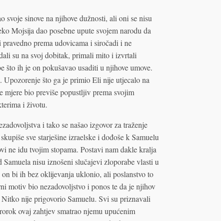
voje sinove na njihove dužnosti, ali oni se nisu
reko Mojsija dao posebne upute svojem narodu da
ti pravedno prema udovicama i siročadi i ne
ali su na svoj dobitak, primali mito i izvrtali
be što ih je on pokušavao usaditi u njihove umove.
. Upozorenje što ga je primio Eli nije utjecalo na
 mjere bio previše popustljiv prema svojim
terima i životu.
adovoljstva i tako se našao izgovor za traženje
 skupiše sve starješine izraelske i dođoše k Samuelu
novi ne idu tvojim stopama. Postavi nam dakle kralja
d Samuela nisu iznošeni slučajevi zloporabe vlasti u
on bi ih bez oklijevanja uklonio, ali poslanstvo to
rni motiv bio nezadovoljstvo i ponos te da je njihov
. Nitko nije prigovorio Samuelu. Svi su priznavali
i prorok ovaj zahtjev smatrao njemu upućenim