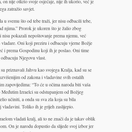
on nije otkrio svoje osjećaje, nije ih ukorio, već je
ga zatražio savjet.
u svemu što od tebe traži, jer nisu odbacili tebe,
ad njima.” Prorok je ukoren što je žalio zbog
 nisu pokazali nepoštovanje prema njemu, već
vladare. Oni koji preziru i odbacuju vjerne Božje
eć i prema Gospodinu koji ih je poslao. Oni time
i odbacuju Njegovu vlast.
 su priznavali Jahvu kao svojega Kralja, kad su se
uzvišenijim od zakona i vladavine svih ostalih
jim zapovijedima: “To će u očima naroda biti vaša
6) Međutim Izraelci su odstupanjem od Božjeg
lio učiniti, a onda su sva zla koja su bila
 vladavini. Toliko ih je grijeh zaslijepio.
elom vladati kralj, ali to ne znači da je takav oblik
jom. On je narodu dopustio da slijede svoj izbor jer