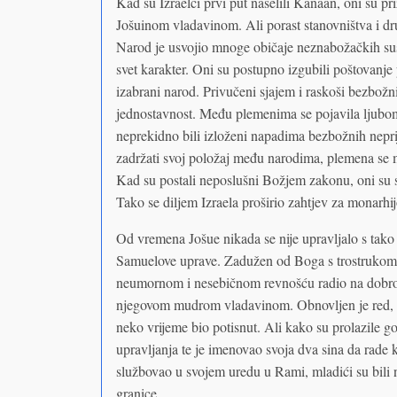
Kad su Izraelci prvi put naselili Kanaan, oni su pr
Jošuinom vladavinom. Ali porast stanovništva i dr
Narod je usvojio mnoge običaje neznabožačkih susj
svet karakter. Oni su postupno izgubili poštovanje p
izabrani narod. Privučeni sjajem i raskoši bezbožn
jednostavnost. Među plemenima se pojavila ljubomora
neprekidno bili izloženi napadima bezbožnih neprij
zadržati svoj položaj među narodima, plemena se 
Kad su postali neposlušni Božjem zakonu, oni su s
Tako se diljem Izraela proširio zahtjev za monarhi
Od vremena Jošue nikada se nije upravljalo s tak
Samuelove uprave. Zadužen od Boga s trostrukom d
neumornom i nesebičnom revnošću radio na dobrob
njegovom mudrom vladavinom. Obnovljen je red, p
neko vrijeme bio potisnut. Ali kako su prolazile god
upravljanja te je imenovao svoja dva sina da rade
službovao u svojem uredu u Rami, mladići su bili n
granice.