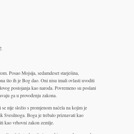
2.
tom. Posao Mojsija, sedamdeset starješina,
na što ih je Bog dao. Oni nisu imali ovlasti uvoditi
aelovog postojanja kao naroda. Povremeno su poslani
avaju ga u provođenju zakona.
li se nije složio s promjenom načela na kojim je
nik Svesilnoga. Boga je trebalo priznavati kao
ti kao vrhovni zakon zemlje.