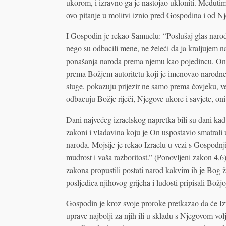
ukorom, i izravno ga je nastojao ukloniti. Međutim, 
ovo pitanje u molitvi iznio pred Gospodina i od Nje
I Gospodin je rekao Samuelu: “Poslušaj glas naroda 
nego su odbacili mene, ne želeći da ja kraljujem n
ponašanja naroda prema njemu kao pojedincu. Oni
prema Božjem autoritetu koji je imenovao narodne 
sluge, pokazuju prijezir ne samo prema čovjeku, v
odbacuju Božje riječi, Njegove ukore i savjete, on
Dani najvećeg izraelskog napretka bili su dani kad
zakoni i vladavina koju je On uspostavio smatrali 
naroda. Mojsije je rekao Izraelu u vezi s Gospodn
mudrost i vaša razboritost.” (Ponovljeni zakon 4,
zakona propustili postati narod kakvim ih je Bog že
posljedica njihovog grijeha i ludosti pripisali Božjoj
Gospodin je kroz svoje proroke pretkazao da će Izra
uprave najbolji za njih ili u skladu s Njegovom vol