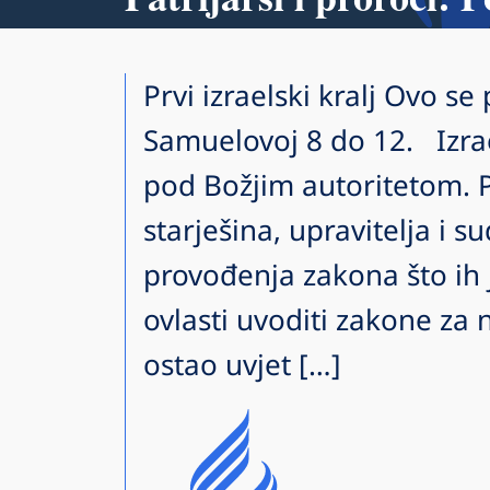
Prvi izraelski kralj Ovo se
Samuelovoj 8 do 12. Izrae
pod Božjim autoritetom. 
starješina, upravitelja i s
provođenja zakona što ih 
ovlasti uvoditi zakone za n
ostao uvjet […]