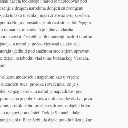
iznali načela teokracije i narod je napredovao pod
uženje s drugim narodima donijeli su promjenu.
eda te tako u velikoj mjeri žrtvovao svoj zaseban,
rema Bogu i prestali cijeniti čast što su bili Njegov
ih monarha, umarala ih je njihova vlastita
 i zavist. Oslabili su ih unutarnji razdori i oni su
atelja, a narod je počeo vjerovati da ako žele
moraju ujediniti pod snažnom središnjom upravom.
e željeli osloboditi vladavine božanskog Vladara.
jom.
o velikom mudrošću i uspjehom kao u vrijeme
užnošću suca, proroka i svećenika, on je s
iti svojeg naroda, a narod je napredovao pod
romicana je pobožnost, a duh nezadovoljstva je za
ine, prorok je bio prisiljen s drugima dijeliti brigu
 kao njegovi pomoćnici. Dok je Samuel i dalje
amješteni u Beer Šebi, da dijele pravdu blizu južne