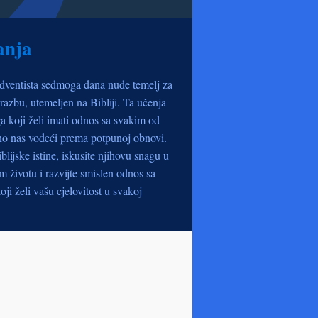
anja
dventista sedmoga dana nude temelj za
razbu, utemeljen na Bibliji. Ta učenja
a koji želi imati odnos sa svakim od
no nas vodeći prema potpunoj obnovi.
iblijske istine, iskusite njihovu snagu u
životu i razvijte smislen odnos sa
oji želi vašu cjelovitost u svakoj