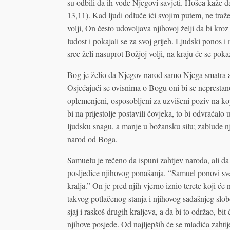
su odbili da ih vode Njegovi savjeti. Hošea kaže 
13,11). Kad ljudi odluče ići svojim putem, ne traže
volji, On često udovoljava njihovoj želji da bi kroz 
ludost i pokajali se za svoj grijeh. Ljudski ponos
srce želi nasuprot Božjoj volji, na kraju će se poka
Bog je želio da Njegov narod samo Njega smatra 
Osjećajući se ovisnima o Bogu oni bi se neprestano
oplemenjeni, osposobljeni za uzvišeni poziv na koj
bi na prijestolje postavili čovjeka, to bi odvraćal
ljudsku snagu, a manje u božansku silu; zablude nji
narod od Boga.
Samuelu je rečeno da ispuni zahtjev naroda, ali d
posljedice njihovog ponašanja. “Samuel ponovi sve 
kralja.” On je pred njih vjerno iznio terete koji će
takvog potlačenog stanja i njihovog sadašnjeg slob
sjaj i raskoš drugih kraljeva, a da bi to održao, bi
njihove posjede. Od najljepših će se mladića zahtij