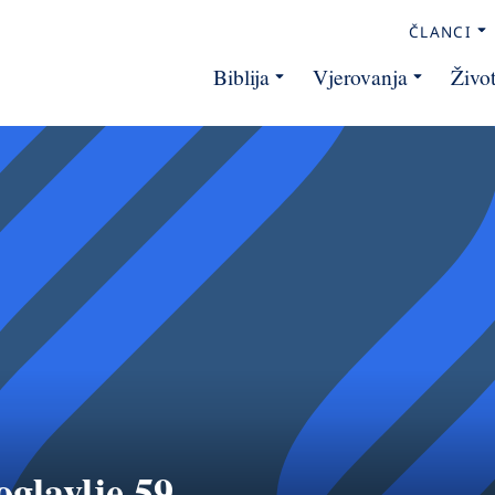
ČLANCI
Biblija
Vjerovanja
Živo
oglavlje 59