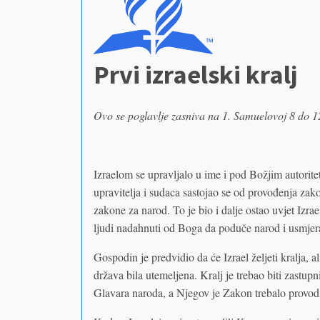
Prvi izraelski kralj
Ovo se poglavlje zasniva na 1. Samuelovoj 8 do 1
Izraelom se upravljalo u ime i pod Božjim autorite
upravitelja i sudaca sastojao se od provođenja zako
zakone za narod. To je bio i dalje ostao uvjet Izr
ljudi nadahnuti od Boga da poduče narod i usmjer
Gospodin je predvidio da će Izrael željeti kralja, a
država bila utemeljena. Kralj je trebao biti zastup
Glavara naroda, a Njegov je Zakon trebalo provodi