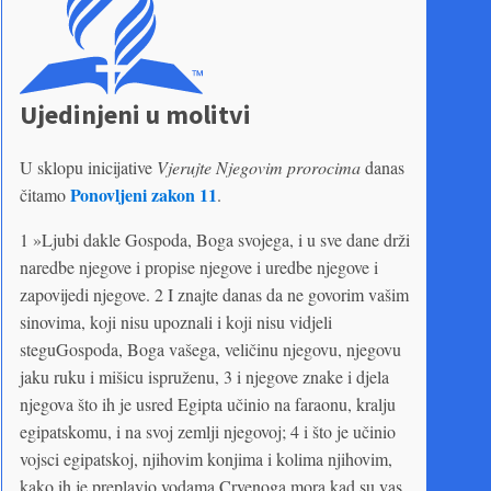
Ujedinjeni u molitvi
U sklopu inicijative
Vjerujte Njegovim prorocima
danas
Ponovljeni zakon 11
čitamo
.
1 »Ljubi dakle Gospoda, Boga svojega, i u sve dane drži
naredbe njegove i propise njegove i uredbe njegove i
zapovijedi njegove. 2 I znajte danas da ne govorim vašim
sinovima, koji nisu upoznali i koji nisu vidjeli
steguGospoda, Boga vašega, veličinu njegovu, njegovu
jaku ruku i mišicu ispruženu, 3 i njegove znake i djela
njegova što ih je usred Egipta učinio na faraonu, kralju
egipatskomu, i na svoj zemlji njegovoj; 4 i što je učinio
vojsci egipatskoj, njihovim konjima i kolima njihovim,
kako ih je preplavio vodama Crvenoga mora kad su vas