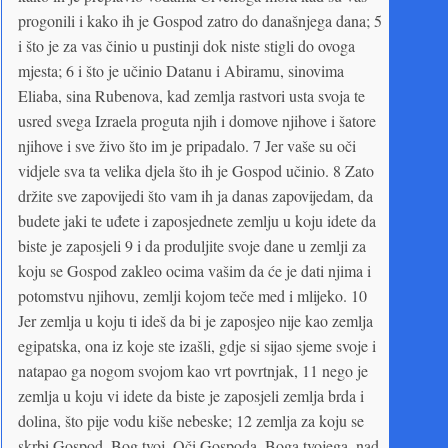
progonili i kako ih je Gospod zatro do današnjega dana; 5
i što je za vas činio u pustinji dok niste stigli do ovoga
mjesta; 6 i što je učinio Datanu i Abiramu, sinovima
Eliaba, sina Rubenova, kad zemlja rastvori usta svoja te
usred svega Izraela proguta njih i domove njihove i šatore
njihove i sve živo što im je pripadalo. 7 Jer vaše su oči
vidjele sva ta velika djela što ih je Gospod učinio. 8 Zato
držite sve zapovijedi što vam ih ja danas zapovijedam, da
budete jaki te uđete i zaposjednete zemlju u koju idete da
biste je zaposjeli 9 i da produljite svoje dane u zemlji za
koju se Gospod zakleo ocima vašim da će je dati njima i
potomstvu njihovu, zemlji kojom teče med i mlijeko. 10
Jer zemlja u koju ti ideš da bi je zaposjeo nije kao zemlja
egipatska, ona iz koje ste izašli, gdje si sijao sjeme svoje i
natapao ga nogom svojom kao vrt povrtnjak, 11 nego je
zemlja u koju vi idete da biste je zaposjeli zemlja brda i
dolina, što pije vodu kiše nebeske; 12 zemlja za koju se
skrbi Gospod, Bog tvoj. Oči Gospoda, Boga tvojega, nad