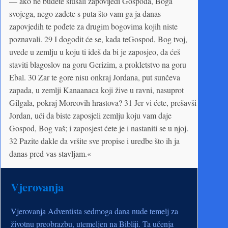
— ako ne budete slušali zapovijedi Gospoda, Boga
svojega, nego zađete s puta što vam ga ja danas
zapovjedih te pođete za drugim bogovima kojih niste
poznavali. 29 I dogodit će se, kada teGospod, Bog tvoj,
uvede u zemlju u koju ti ideš da bi je zaposjeo, da ćeš
staviti blagoslov na goru Gerizim, a prokletstvo na goru
Ebal. 30 Zar te gore nisu onkraj Jordana, put sunčeva
zapada, u zemlji Kanaanaca koji žive u ravni, nasuprot
Gilgala, pokraj Moreovih hrastova? 31 Jer vi ćete, prešavši
Jordan, ući da biste zaposjeli zemlju koju vam daje
Gospod, Bog vaš; i zaposjest ćete je i nastaniti se u njoj.
32 Pazite dakle da vršite sve propise i uredbe što ih ja
danas pred vas stavljam.«
Vjerovanja
Vjerovanja Adventista sedmoga dana nude temelj za
životnu preobrazbu, utemeljen na Bibliji. Ta učenja