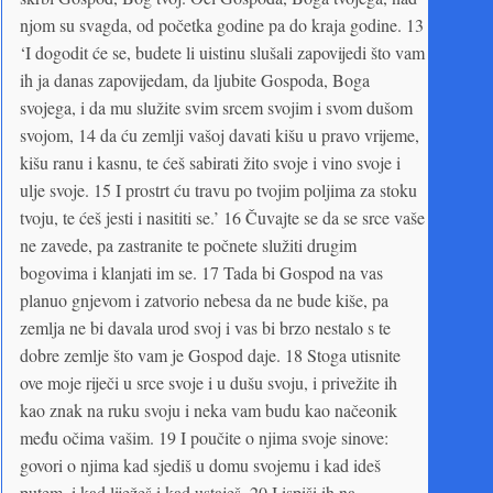
njom su svagda, od početka godine pa do kraja godine. 13
‘I dogodit će se, budete li uistinu slušali zapovijedi što vam
ih ja danas zapovijedam, da ljubite Gospoda, Boga
svojega, i da mu služite svim srcem svojim i svom dušom
svojom, 14 da ću zemlji vašoj davati kišu u pravo vrijeme,
kišu ranu i kasnu, te ćeš sabirati žito svoje i vino svoje i
ulje svoje. 15 I prostrt ću travu po tvojim poljima za stoku
tvoju, te ćeš jesti i nasititi se.’ 16 Čuvajte se da se srce vaše
ne zavede, pa zastranite te počnete služiti drugim
bogovima i klanjati im se. 17 Tada bi Gospod na vas
planuo gnjevom i zatvorio nebesa da ne bude kiše, pa
zemlja ne bi davala urod svoj i vas bi brzo nestalo s te
dobre zemlje što vam je Gospod daje. 18 Stoga utisnite
ove moje riječi u srce svoje i u dušu svoju, i privežite ih
kao znak na ruku svoju i neka vam budu kao načeonik
među očima vašim. 19 I poučite o njima svoje sinove:
govori o njima kad sjediš u domu svojemu i kad ideš
putem, i kad liježeš i kad ustaješ. 20 I ispiši ih na