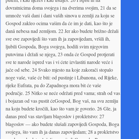
dovratnicima doma svojega i na dverima svojim, 21 da se
umnože vaši dani i dani vaših sinova u zemlji za koju se
Gospod zakleo ocima vašim da će im je dati, kao što je
danâ nebesa nad zemljom. 22 Jer ako budete brižno držali
sve ove zapovijedi što vam ih ja zapovijedam, vršili ih,
ljubili Gospoda, Boga svojega, hodili svim njegovim
putovima i držali se njega, 23 onda će Gospod protjerati
sve te narode ispred vas i vi ćete izvlastiti narode veće i
jače od sebe. 24 Svako mjesto na koje zakorači stopalo
noge vaše, vaše će biti: od pustinje i Libanona, od Rijeke,
rijeke Eufrata, pa do Zapadnoga mora bit će vaše
područje. 25 Nitko se neće održati pred vama; strah od vas
i bojazan od vas pustit ćeGospod, Bog vaš, na svu zemlju
na koju budete kročili, kao što vam je govorio. 26 Gle, ja
danas pred vas stavljam blagoslov i prokletstvo: 27
blagoslov — ako budete slušali zapovijedi Gospoda, Boga
svojega, što vam ih ja danas zapovijedam; 28 a prokletstvo