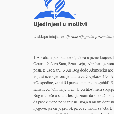
Ujedinjeni u molitvi
U sklopu inicijative
Vjerujte Njegovim prorocima
1 Abraham pak odande otputova u južne krajeve. I
Geraru. 2 A za Saru, ženu svoju, Abraham govoraš
posla te uze Saru. 3 Ali Bog dođe Abimeleku noću
koju si uzeo; jer ona je udana za čovjeka.« 4No Ab
»Gospodine, zar ćeš i pravedan narod pogubiti? 5 N
sama reče: ‘On mi je brat.’ U čestitosti srca svoje
Bog mu reče u snu: »Jest, ja znam da si to učinio u
da protiv mene ne sagriješiš; stoga ti nisam dopuš
njegovu, jer on je prorok pa će se moliti za tebe te 