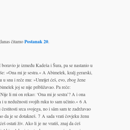
Postanak 20
danas čitamo
.
 boravio je između Kadeša i Šura, pa se nastanio u
e: »Ona mi je sestra.« A Abimelek, kralj gerarski,
 u snu i reče mu: »Umrijet ćeš, evo, zbog žene
imelek joj se nije približavao. Pa reče:
ije li mi on rekao: ‘Ona mi je sestra’? A i ona
ga i u nedužnosti svojih ruku to sam učinio.« 6 A
 čestitosti srca svojega, no i sâm sam te zadržavao
tao da je se dotakneš. 7 A sada vrati čovjeku ženu
ćeš ostati živ. Ako li je ne vratiš, znaj da ćeš