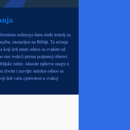
anja
dventista sedmoga dana nude temelj za
razbu, utemeljen na Bibliji. Ta učenja
a koji želi imati odnos sa svakim od
no nas vodeći prema potpunoj obnovi.
iblijske istine, iskusite njihovu snagu u
životu i razvijte smislen odnos sa
oji želi vašu cjelovitost u svakoj