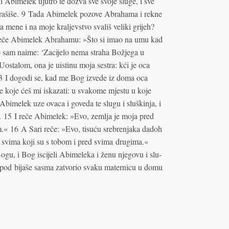
ani Abimelek ujutro te dozva sve svoje sluge, i sve
restrašiše. 9 Tada Abimelek pozove Abrahama i rekne
a mene i na moje kraljevstvo svališ veliki grijeh?
 I reče Abimelek Abrahamu: »Što si imao na umu kad
o sam naime: ‘Zacijelo nema straha Božjega u
ostalom, ona je uistinu moja sestra: kći je oca
13 I dogodi se, kad me Bog izvede iz doma oca
e koje ćeš mi iskazati: u svakome mjestu u koje
bimelek uze ovaca i goveda te slugu i sluškinja, i
 15 I reče Abimelek: »Evo, zemlja je moja pred
m.« 16 A Sari reče: »Evo, tisuću srebrenjaka dadoh
 svima koji su s tobom i pred svima drugima.«
u, i Bog iscijeli Abimeleka i ženu njegovu i slu­
ospod bijaše sasma zatvorio svaku maternicu u domu