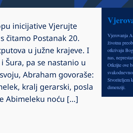
Vjerov
pu inicijative Vjerujte
Vjerovanja A
s čitamo Postanak 20.
životnu preob
utova u južne krajeve. I
otkrivaju Bog
nas, nepresta
i Šura, pa se nastanio u
Otkrijte ove b
 svoju, Abraham govoraše:
svakodnevnom 
Stvoriteljem k
elek, kralj gerarski, posla
dimenziji.
đe Abimeleku noću […]