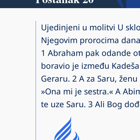
Ujedinjeni u molitvi U sklo
Njegovim prorocima dana
1 Abraham pak odande otp
boravio je između Kadeša 
Geraru. 2 A za Saru, ženu
»Ona mi je sestra.« A Abim
te uze Saru. 3 Ali Bog do