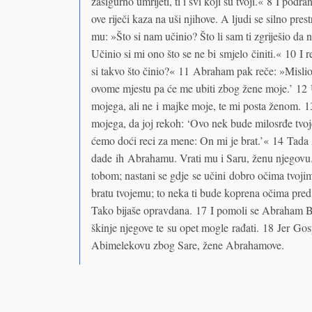
zasigurno umrijeti, ti i svi koji su tvoji.« 8 I podr
ove riječi kaza na uši njihove. A ljudi se silno p
mu: »Što si nam učinio? Što li sam ti zgriješio da n
Učinio si mi ono što se ne bi smjelo činiti.« 10
si takvo što činio?« 11 Abraham pak reče: »Misli
ovome mjestu pa će me ubiti zbog žene moje.’ 12 U
mojega, ali ne i majke moje, te mi posta ženom. 
mojega, da joj rekoh: ‘Ovo nek bude milosrđe tvoj
ćemo doći reci za mene: On mi je brat.’« 14 Tada A
dade ih Abrahamu. Vrati mu i Saru, ženu njegovu.
tobom; nastani se gdje se učini dobro očima tvoji
bratu tvojemu; to neka ti bude koprena očima pred
Tako bijaše opravdana. 17 I pomoli se Abraham Bog
škinje njegove te su opet mogle rađati. 18 Jer G
Abimelekovu zbog Sare, žene Abrahamove.