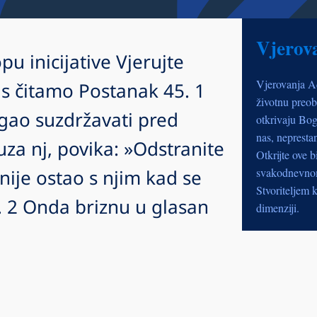
Vjerov
pu inicijative Vjerujte
Vjerovanja A
 čitamo Postanak 45. 1
životnu preob
ogao suzdržavati pred
otkrivaju Bog
nas, nepresta
za nj, povika: »Odstranite
Otkrijte ove b
nije ostao s njim kad se
svakodnevnom 
Stvoriteljem k
j. 2 Onda briznu u glasan
dimenziji.