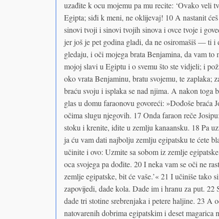
uzađite k ocu mojemu pa mu recite: ‘Ovako veli t
Egipta; siđi k meni, ne oklijevaj! 10 A nastanit ćeš
sinovi tvoji i sinovi tvojih sinova i ovce tvoje i gove
jer još je pet godina gladi, da ne osiromašiš — ti i 
gledaju, i oči mojega brata Benjamina, da vam to 
mojoj slavi u Egiptu i o svemu što ste vidjeli; i 
oko vrata Benjaminu, bratu svojemu, te zaplaka; za
braću svoju i isplaka se nad njima. A nakon toga 
glas u domu faraonovu govoreći: »Dođoše braća Jos
očima slugu njegovih. 17 Onda faraon reče Josipu: 
stoku i krenite, idite u zemlju kanaansku. 18 Pa uz
ja ću vam dati najbolju zemlju egipatsku te ćete b
učinite i ovo: Uzmite sa sobom iz zemlje egipatske 
oca svojega pa dođite. 20 I neka vam se oči ne rast
zemlje egipatske, bit će vaše.’« 21 I učiniše tako s
zapovijedi, dade kola. Dade im i hranu za put. 22
dade tri stotine srebrenjaka i petere haljine. 23 
natovarenih dobrima egipatskim i deset magarica 