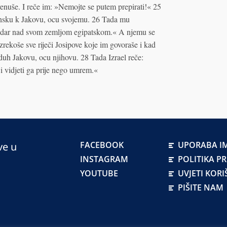
renuše. I reče im: »Nemojte se putem prepirati!« 25
ansku k Jakovu, ocu svojemu. 26 Tada mu
e vladar nad svom zemljom egipatskom.« A njemu se
zrekoše sve riječi Josipove koje im govoraše i kad
 duh Jakovu, ocu njihovu. 28 Tada Izrael reče:
 i vidjeti ga prije nego umrem.«
FACEBOOK
UPORABA IM
ve u
INSTAGRAM
POLITIKA P
YOUTUBE
UVJETI KORI
PIŠITE NAM