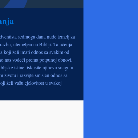
anja
dventista sedmoga dana nude temelj za
razbu, utemeljen na Bibliji. Ta učenja
a koji želi imati odnos sa svakim od
no nas vodeći prema potpunoj obnovi.
iblijske istine, iskusite njihovu snagu u
životu i razvijte smislen odnos sa
oji želi vašu cjelovitost u svakoj