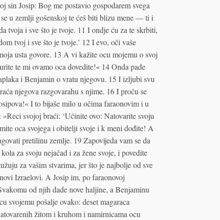
voj sin Josip: Bog me postavio gospodarem svega
 se u zemlji gošenskoj te ćeš biti blizu mene — ti i
da tvoja i sve što je tvoje. 11 I ondje ću za te skrbiti,
dom tvoj i sve što je tvoje.’ 12 I evo, oči vaše
moja usta govore. 13 A vi kažite ocu mojemu o svoj
požurite te mi ovamo oca dovedite!« 14 Onda pade
plaka i Benjamin o vratu njegovu. 15 I izljubi svu
braća njegova razgovarahu s njime. 16 I proču se
ipova!« I to bijaše milo u očima faraonovim i u
»Reci svojoj braći: ‘Učinite ovo: Natovarite svoju
mite oca svojega i obitelji svoje i k meni dođite! A
lagovati pretilinu zemlje. 19 Zapovijeda vam se da
kola za svoju nejačad i za žene svoje, i povedite
užuju za vašim stvarima, jer što je najbolje od sve
inovi Izraelovi. A Josip im, po faraonovoj
 Svakomu od njih dade nove haljine, a Benjaminu
A ocu svojemu pošalje ovako: deset magaraca
natovarenih žitom i kruhom i namirnicama ocu