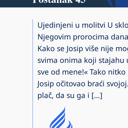
Ujedinjeni u molitvi U sklo
Njegovim prorocima danas
Kako se Josip više nije m
svima onima koji stajahu u
sve od mene!« Tako nitko 
Josip očitovao braći svojo
plač, da su ga i […]