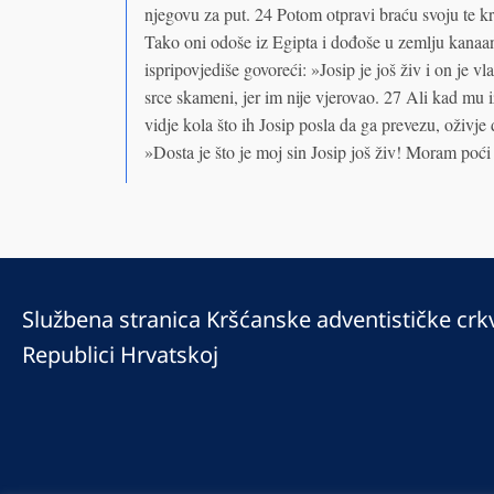
njegovu za put. 24 Potom otpravi braću svoju te k
Tako oni odoše iz Egipta i dođoše u zemlju kana
ispripovjediše govoreći: »Josip je još živ i on j
srce skameni, jer im nije vjerovao. 27 Ali kad mu i
vidje kola što ih Josip posla da ga prevezu, oživje
»Dosta je što je moj sin Josip još živ! Moram poći
Službena stranica Kršćanske adventističke crk
Republici Hrvatskoj