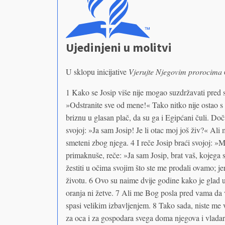
Ujedinjeni u molitvi
U sklopu inicijative
Vjerujte Njegovim prorocima
1 Kako se Josip više nije mogao suzdržavati pred 
»Odstranite sve od mene!« Tako nitko nije ostao s 
briznu u glasan plač, da su ga i Egipćani čuli. Doč
svojoj: »Ja sam Josip! Je li otac moj još živ?« Al
smeteni zbog njega. 4 I reče Josip braći svojoj: »
primaknuše, reče: »Ja sam Josip, brat vaš, kojega st
žestiti u očima svojim što ste me prodali ovamo; 
životu. 6 Ovo su naime dvije godine kako je glad u 
oranja ni žetve. 7 Ali me Bog posla pred vama da 
spasi velikim izbavljenjem. 8 Tako sada, niste me
za oca i za gospodara svega doma njegova i vlada