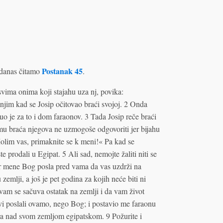
Postanak 45
danas čitamo
.
svima onima koji stajahu uza nj, povika:
njim kad se Josip očitovao braći svojoj. 2 Onda
uo je za to i dom faraonov. 3 Tada Josip reče braći
i mu braća njegova ne uzmogoše odgovoriti jer bijahu
Molim vas, primaknite se k meni!« Pa kad se
e prodali u Egipat. 5 Ali sad, nemojte žaliti niti se
jer mene Bog posla pred vama da vas uzdrži na
zemlji, a još je pet godina za kojih neće biti ni
vam se sačuva ostatak na zemlji i da vam život
 vi poslali ovamo, nego Bog; i postavio me faraonu
ra nad svom zemljom egipatskom. 9 Požurite i