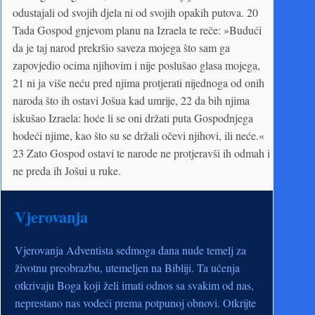
odustajali od svojih djela ni od svojih opakih putova. 20
Tada Gospod gnjevom planu na Izraela te reče: »Budući
da je taj narod prekršio saveza mojega što sam ga
zapovjedio ocima njihovim i nije poslušao glasa mojega,
21 ni ja više neću pred njima protjerati nijednoga od onih
naroda što ih ostavi Jošua kad umrije, 22 da bih njima
iskušao Izraela: hoće li se oni držati puta Gospodnjega
hodeći njime, kao što su se držali očevi njihovi, ili neće.«
23 Zato Gospod ostavi te narode ne protjeravši ih odmah i
ne preda ih Jošui u ruke.
Vjerovanja
Vjerovanja Adventista sedmoga dana nude temelj za
životnu preobrazbu, utemeljen na Bibliji. Ta učenja
otkrivaju Boga koji želi imati odnos sa svakim od nas,
neprestano nas vodeći prema potpunoj obnovi. Otkrijte