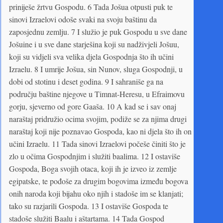
priniješe žrtvu Gospodu. 6 Tada Jošua otpusti puk te
sinovi Izraelovi odoše svaki na svoju baštinu da
zaposjednu zemlju. 7 I služio je puk Gospodu u sve dane
Jošuine i u sve dane starješina koji su nadživjeli Jošuu,
koji su vidjeli sva velika djela Gospodnja što ih učini
Izraelu. 8 I umrije Jošua, sin Nunov, sluga Gospodnji, u
dobi od stotinu i deset godina. 9 I sahraniše ga na
području baštine njegove u Timnat-Heresu, u Efraimovu
gorju, sjeverno od gore Gaaša. 10 A kad se i sav onaj
naraštaj pridružio ocima svojim, podiže se za njima drugi
naraštaj koji nije poznavao Gospoda, kao ni djela što ih on
učini Izraelu. 11 Tada sinovi Izraelovi počeše činiti što je
zlo u očima Gospodnjim i služiti baalima. 12 I ostaviše
Gospoda, Boga svojih otaca, koji ih je izveo iz zemlje
egipatske, te pođoše za drugim bogovima između bogova
onih naroda koji bijahu oko njih i stadoše im se klanjati;
tako su razjarili Gospoda. 13 I ostaviše Gospoda te
stadoše služiti Baalu i aštartama. 14 Tada Gospod