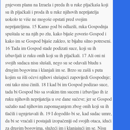
gnjevom planu na Izraela i preda ih u ruke pljačkaša koji
su ih pljačkali i proda ih u ruke njihovih neprijatelja
uokolo te više ne mogoše opstati pred svojim
neprijateljima. 15 Kamo god bi odlazili, ruka Gospodnja
spuštala se na njih po zlu, kako bijaše govorio Gospod i
kako im se Gospod bijaše zakleo, te bijahu silno potreseni.
16 Tada im Gospod stade podizati suce, koji su ih
izbavljali iz ruku onih koji su ih pljačkali. 17 Ali oni ni
svojih sudaca nisu slušali, nego su se odavali bludu s
drugim bogovima i klanjali im se. Brzo su zašli s puta
kojim su išli očevi njihovi slušajući zapovijedi Gospodnje;
oni tako nisu činili. 18 I kad bi im Gospod podizao suce,
tada bi Gospod bio sa svakim tim sucem i izbavljao ih iz
ruku njihovih neprijatelja u sve dane sučeve; jer se Gospod
sažalio nad njihovim zapomaganjem zbog onih koji su ih
tlačili i ugnjetavali ih. 19 I dogodilo bi se, kad sudac umre,
da bi se vraćali i postajali izopačeniji od svojih otaca, idući
za drugim bogovima, služeći im i klanjajući im se. Nisu