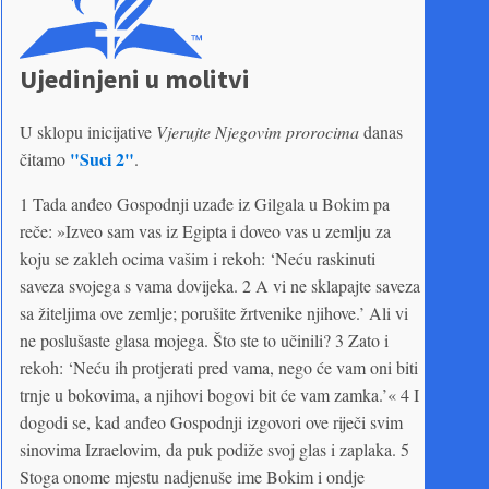
Ujedinjeni u molitvi
U sklopu inicijative
Vjerujte Njegovim prorocima
danas
"Suci 2"
čitamo
.
1 Tada anđeo Gospodnji uzađe iz Gilgala u Bokim pa
reče: »Izveo sam vas iz Egipta i doveo vas u zemlju za
koju se zakleh ocima vašim i rekoh: ‘Neću raskinuti
saveza svojega s vama dovijeka. 2 A vi ne sklapajte saveza
sa žiteljima ove zemlje; porušite žrtvenike njihove.’ Ali vi
ne poslušaste glasa mojega. Što ste to učinili? 3 Zato i
rekoh: ‘Neću ih protjerati pred vama, nego će vam oni biti
trnje u bokovima, a njihovi bogovi bit će vam zamka.’« 4 I
dogodi se, kad anđeo Gospodnji izgovori ove riječi svim
sinovima Izraelovim, da puk podiže svoj glas i zaplaka. 5
Stoga onome mjestu nadjenuše ime Bokim i ondje