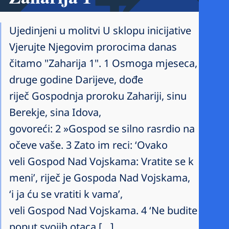
Ujedinjeni u molitvi U sklopu inicijative
Vjerujte Njegovim prorocima danas
čitamo "Zaharija 1". 1 Osmoga mjeseca,
druge godine Darijeve, dođe
riječ Gospodnja proroku Zahariji, sinu
Berekje, sina Idova,
govoreći: 2 »Gospod se silno rasrdio na
očeve vaše. 3 Zato im reci: ‘Ovako
veli Gospod Nad Vojskama: Vratite se k
meni’, riječ je Gospoda Nad Vojskama,
‘i ja ću se vratiti k vama’,
veli Gospod Nad Vojskama. 4 ‘Ne budite
poput svojih otaca […]