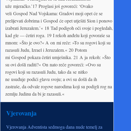
uže mjeračko.’17 Proglasi još govoreći: ‘Ovako
veli Gospod Nad Vojskama: Gradovi moji opet će se
prelijevati dobrima i Gospod će opet utješiti Sion i ponovo
izabrati Jeruzalem.’« 18 Tad podigoh oči svoje i pogledah,
kad gle — četiri roga. 19 I rekoh anđelu koji govoraše sa
mnom: »Što je ovo?« A on mi reče: »To su rogovi koji su
razasuli Judu, Izrael i Jeruzalem.« 20 Potom
mi Gospod pokaza četiri umješnika. 21 A ja rekoh: »Što
su ovi došli raditi?« On nato reče govoreći: »Ovo su
rogovi koji su razasuli Judu, tako da se nitko
ne usuđuje podići glavu svoju; a ovi su došli da ih
zastraše, da odvale rogove narodima koji su podigli rog na
zemlju Judinu da bi je razasuli.«
Vjerovanja
Vjerovanja Adventista sedmoga dana nude temelj za