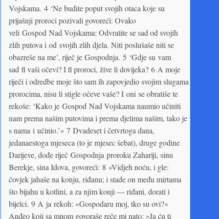
Vojskama. 4 ‘Ne budite poput svojih otaca koje su
prijašnji proroci pozivali govoreći: Ovako
veli Gospod Nad Vojskama: Odvratite se sad od svojih
zlih putova i od svojih zlih djela. Niti poslušaše niti se
obazreše na me’, riječ je Gospodnja. 5 ‘Gdje su vam
sad tȋ vaši očevi? I tȋ proroci, žive li dovijeka? 6 A moje
riječi i odredbe moje što sam ih zapovjedio svojim slugama
prorocima, nisu li stigle očeve vaše? I oni se obratiše te
rekoše: ‘Kako je Gospod Nad Vojskama naumio učiniti
nam prema našim putovima i prema djelima našim, tako je
s nama i učinio.’« 7 Dvadeset i četvrtoga dana,
jedanaestoga mjeseca (to je mjesec šebat), druge godine
Darijeve, dođe riječ Gospodnja proroku Zahariji, sinu
Berekje, sina Idova, govoreći: 8 »Vidjeh noću, i gle:
čovjek jahaše na konju, riđanu; i stade on među mirtama
što bijahu u kotlini, a za njim konji — riđani, dorati i
bijelci. 9 A ja rekoh: »Gospodaru moj, tko su ovi?«
Anđeo koji sa mnom govoraše reče mi nato: »Ja ću ti