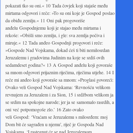
pokazati tko su oni.« 10 Tada čovjek koji stajaše među
mirtama odgovori i reče: »To su oni koje je Gospod poslao
da obiđu zemlju.« 11 Oni pak progovoriše
anđelu Gospodnjemu koji je stajao među mirtama i
rekoše: »Obišli smo zemlju, i gle: sva zemlja počiva i
miruje.« 12 Tada anđeo Gospodnji progovori i reče:
»Gospode Nad Vojskama, dokad ćeš ti biti nemilosrdan
Jeruzalemu i gradovima Judinim na koje se srdiš ovih
sedamdeset godina?« 13 A Gospod anđelu koji govoraše
sa mnom odgovori prijaznim riječima, riječima utjehe. 14 I
reče mi anđeo koji govoraše sa mnom: »Proglasi govoreći:
Ovako veli Gospod Nad Vojskama: ‘Revnošću velikom
revnujem za Jeruzalem i za Sion, 15 i srdžbom velikom ja
se srdim na spokojne narode; jer ja se samomalo rasrdih, a
oni već potpomogoše zlo.’ 16 Zato ovako
veli Gospod: ‘Vraćam se Jeruzalemu s milosrđem: moj
Dom bit će sagrađen u njemu’, riječ je Gospoda Nad
Vojskama. ‘I rastegnut će se nad Jeruzalemom