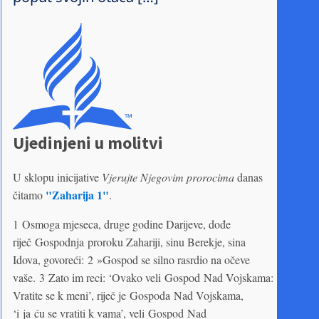
Ujedinjeni u molitvi
U sklopu inicijative
Vjerujte Njegovim prorocima
danas
"Zaharija 1"
čitamo
.
1 Osmoga mjeseca, druge godine Darijeve, dođe
riječ Gospodnja proroku Zahariji, sinu Berekje, sina
Idova, govoreći: 2 »Gospod se silno rasrdio na očeve
vaše. 3 Zato im reci: ‘Ovako veli Gospod Nad Vojskama:
Vratite se k meni’, riječ je Gospoda Nad Vojskama,
‘i ja ću se vratiti k vama’, veli Gospod Nad