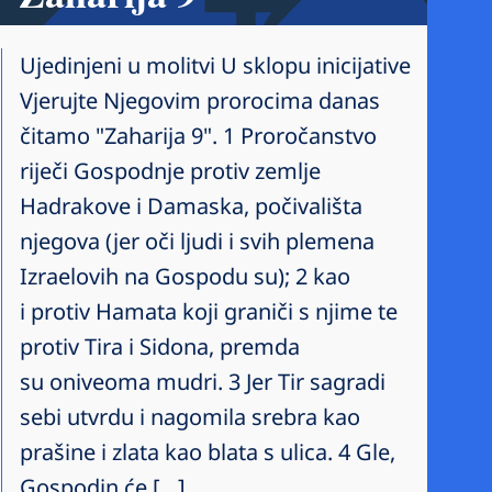
Ujedinjeni u molitvi U sklopu inicijative
Vjerujte Njegovim prorocima danas
čitamo "Zaharija 9". 1 Proročanstvo
riječi Gospodnje protiv zemlje
Hadrakove i Damaska, počivališta
njegova (jer oči ljudi i svih plemena
Izraelovih na Gospodu su); 2 kao
i protiv Hamata koji graniči s njime te
protiv Tira i Sidona, premda
su oniveoma mudri. 3 Jer Tir sagradi
sebi utvrdu i nagomila srebra kao
prašine i zlata kao blata s ulica. 4 Gle,
Gospodin će […]