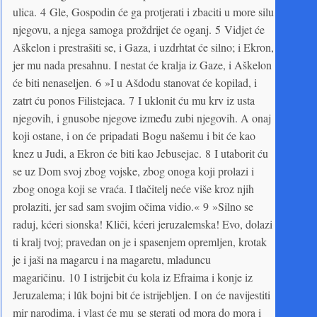
ulica. 4 Gle, Gospodin će ga protjerati i zbaciti u more silu
njegovu, a njega samoga proždrijet će oganj. 5 Vidjet će
Aškelon i prestrašiti se, i Gaza, i uzdrhtat će silno; i Ekron,
jer mu nada presahnu. I nestat će kralja iz Gaze, i Aškelon
će biti nenaseljen. 6 »I u Ašdodu stanovat će kopilad, i
zatrt ću ponos Filistejaca. 7 I uklonit ću mu krv iz usta
njegovih, i gnusobe njegove između zubi njegovih. A onaj
koji ostane, i on će pripadati Bogu našemu i bit će kao
knez u Judi, a Ekron će biti kao Jebusejac. 8 I utaborit ću
se uz Dom svoj zbog vojske, zbog onoga koji prolazi i
zbog onoga koji se vraća. I tlačitelj neće više kroz njih
prolaziti, jer sad sam svojim očima vidio.« 9 »Silno se
raduj, kćeri sionska! Kliči, kćeri jeruzalemska! Evo, dolazi
ti kralj tvoj; pravedan on je i spasenjem opremljen, krotak
je i jaši na magarcu i na magaretu, mladuncu
magaričinu. 10 I istrijebit ću kola iz Efraima i konje iz
Jeruzalema; i lȗk bojni bit će istrijebljen. I on će navijestiti
mir narodima, i vlast će mu se sterati od mora do mora i