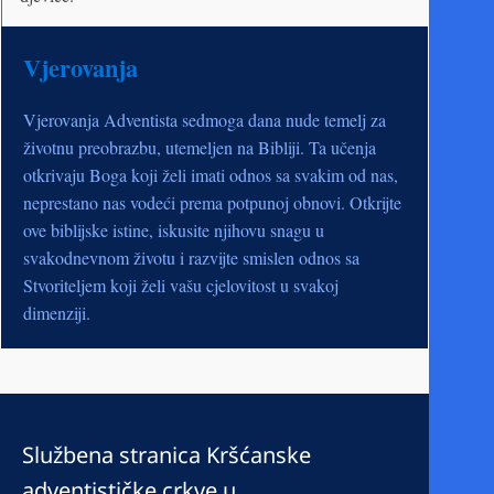
Vjerovanja
Vjerovanja Adventista sedmoga dana nude temelj za
životnu preobrazbu, utemeljen na Bibliji. Ta učenja
otkrivaju Boga koji želi imati odnos sa svakim od nas,
neprestano nas vodeći prema potpunoj obnovi. Otkrijte
ove biblijske istine, iskusite njihovu snagu u
svakodnevnom životu i razvijte smislen odnos sa
Stvoriteljem koji želi vašu cjelovitost u svakoj
dimenziji.
Službena stranica Kršćanske
adventističke crkve u