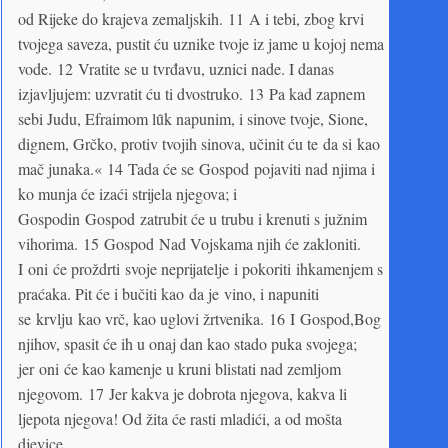
od Rijeke do krajeva zemaljskih. 11 A i tebi, zbog krvi
tvojega saveza, pustit ću uznike tvoje iz jame u kojoj nema
vode. 12 Vratite se u tvrđavu, uznici nade. I danas
izjavljujem: uzvratit ću ti dvostruko. 13 Pa kad zapnem
sebi Judu, Efraimom lȗk napunim, i sinove tvoje, Sione,
dignem, Grčko, protiv tvojih sinova, učinit ću te da si kao
mač junaka.« 14 Tada će se Gospod pojaviti nad njima i
ko munja će izaći strijela njegova; i
Gospodin Gospod zatrubit će u trubu i krenuti s južnim
vihorima. 15 Gospod Nad Vojskama njih će zakloniti.
I oni će proždrti svoje neprijatelje i pokoriti ihkamenjem s
praćaka. Pit će i bučiti kao da je vino, i napuniti
se krvlju kao vrč, kao uglovi žrtvenika. 16 I Gospod,Bog
njihov, spasit će ih u onaj dan kao stado puka svojega;
jer oni će kao kamenje u kruni blistati nad zemljom
njegovom. 17 Jer kakva je dobrota njegova, kakva li
ljepota njegova! Od žita će rasti mladići, a od mošta
djevice.