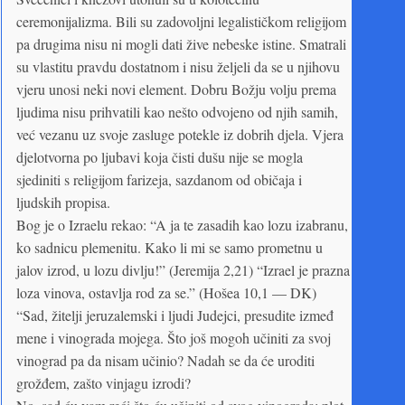
ceremonijalizma. Bili su zadovoljni legalističkom religijom
pa drugima nisu ni mogli dati žive nebeske istine. Smatrali
su vlastitu pravdu dostatnom i nisu željeli da se u njihovu
vjeru unosi neki novi element. Dobru Božju volju prema
ljudima nisu prihvatili kao nešto odvojeno od njih samih,
već vezanu uz svoje zasluge potekle iz dobrih djela. Vjera
djelotvorna po ljubavi koja čisti dušu nije se mogla
sjediniti s religijom farizeja, sazdanom od običaja i
ljudskih propisa.
Bog je o Izraelu rekao: “A ja te zasadih kao lozu izabranu,
ko sadnicu plemenitu. Kako li mi se samo prometnu u
jalov izrod, u lozu divlju!” (Jeremija 2,21) “Izrael je prazna
loza vinova, ostavlja rod za se.” (Hošea 10,1 — DK)
“Sad, žitelji jeruzalemski i ljudi Judejci, presudite izmeđ
mene i vinograda mojega. Što još mogoh učiniti za svoj
vinograd pa da nisam učinio? Nadah se da će uroditi
grožđem, zašto vinjagu izrodi?