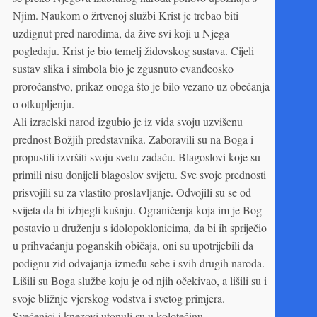
Njim. Naukom o žrtvenoj službi Krist je trebao biti
uzdignut pred narodima, da žive svi koji u Njega
pogledaju. Krist je bio temelj židovskog sustava. Cijeli
sustav slika i simbola bio je zgusnuto evanđeosko
proročanstvo, prikaz onoga što je bilo vezano uz obećanja
o otkupljenju.
Ali izraelski narod izgubio je iz vida svoju uzvišenu
prednost Božjih predstavnika. Zaboravili su na Boga i
propustili izvršiti svoju svetu zadaću. Blagoslovi koje su
primili nisu donijeli blagoslov svijetu. Sve svoje prednosti
prisvojili su za vlastito proslavljanje. Odvojili su se od
svijeta da bi izbjegli kušnju. Ograničenja koja im je Bog
postavio u druženju s idolopoklonicima, da bi ih spriječio
u prihvaćanju poganskih običaja, oni su upotrijebili da
podignu zid odvajanja između sebe i svih drugih naroda.
Lišili su Boga službe koju je od njih očekivao, a lišili su i
svoje bližnje vjerskog vodstva i svetog primjera.
Svećenici i knezovi utonuli su u kolotečinu