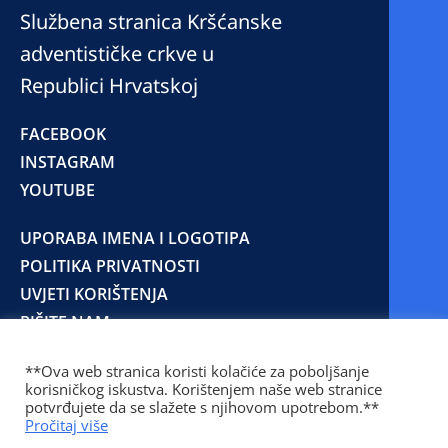
Službena stranica Kršćanske
adventističke crkve u
Republici Hrvatskoj
FACEBOOK
INSTAGRAM
YOUTUBE
UPORABA IMENA I LOGOTIPA
POLITIKA PRIVATNOSTI
UVJETI KORIŠTENJA
PIŠITE NAM
**Ova web stranica koristi kolačiće za poboljšanje
korisničkog iskustva. Korištenjem naše web stranice
© 2025 Copyright © 2023 Kršćanska adventistička
potvrđujete da se slažete s njihovom upotrebom.**
crkva u Republici Hrvatskoj
Pročitaj više
Prilaz Gjure Deželića 77 Zagreb 10000 Hrvatska 01