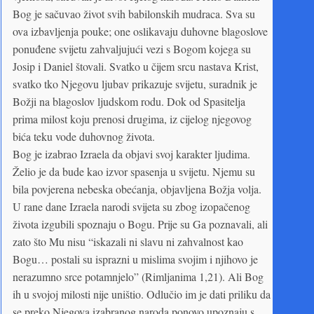
Bog je sačuvao život svih babilonskih mudraca. Sva su
ova izbavljenja pouke; one oslikavaju duhovne blagoslove
ponuđene svijetu zahvaljujući vezi s Bogom kojega su
Josip i Daniel štovali. Svatko u čijem srcu nastava Krist,
svatko tko Njegovu ljubav prikazuje svijetu, suradnik je
Božji na blagoslov ljudskom rodu. Dok od Spasitelja
prima milost koju prenosi drugima, iz cijelog njegovog
bića teku vode duhovnog života.
Bog je izabrao Izraela da objavi svoj karakter ljudima.
Želio je da bude kao izvor spasenja u svijetu. Njemu su
bila povjerena nebeska obećanja, objavljena Božja volja.
U rane dane Izraela narodi svijeta su zbog izopačenog
života izgubili spoznaju o Bogu. Prije su Ga poznavali, ali
zato što Mu nisu “iskazali ni slavu ni zahvalnost kao
Bogu… postali su isprazni u mislima svojim i njihovo je
nerazumno srce potamnjelo” (Rimljanima 1,21). Ali Bog
ih u svojoj milosti nije uništio. Odlučio im je dati priliku da
se preko Njegova izabranog naroda ponovo upoznaju s