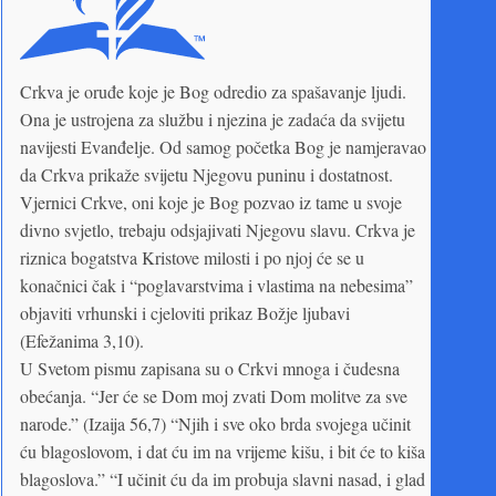
Crkva je oruđe koje je Bog odredio za spašavanje ljudi.
Ona je ustrojena za službu i njezina je zadaća da svijetu
navijesti Evanđelje. Od samog početka Bog je namjeravao
da Crkva prikaže svijetu Njegovu puninu i dostatnost.
Vjernici Crkve, oni koje je Bog pozvao iz tame u svoje
divno svjetlo, trebaju odsjajivati Njegovu slavu. Crkva je
riznica bogatstva Kristove milosti i po njoj će se u
konačnici čak i “poglavarstvima i vlastima na nebesima”
objaviti vrhunski i cjeloviti prikaz Božje ljubavi
(Efežanima 3,10).
U Svetom pismu zapisana su o Crkvi mnoga i čudesna
obećanja. “Jer će se Dom moj zvati Dom molitve za sve
narode.” (Izaija 56,7) “Njih i sve oko brda svojega učinit
ću blagoslovom, i dat ću im na vrijeme kišu, i bit će to kiša
blagoslova.” “I učinit ću da im probuja slavni nasad, i glad