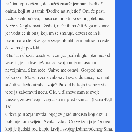
baštinu opustošenu, da kažeš zasužnjenima: ‘Iziđite!’ a
onima koji su u tami: ‘Dođite na svjetlo!’ Oni će pasti
uzduž svih putova, i paša će im biti po svim goletima.
Neće više gladovat i žeđati, neće ih mučiti žega ni sunce,
jer vodit će ih onaj koji im se smiluje, dovest će ih k
izvorima vode. Sve gore svoje obratit će u putove, i ceste
će se moje povisiti…
Kličite, nebesa, veseli se, zemljo, podvikujte, planine, od
veselja; jer Jahve tješi narod svoj, on je milosrdan
nevoljnima. Sion reče: ‘Jahve me ostavi, Gospod me
zaboravi.’ Može li žena zaboravit svoje dojenče, ne imat
sućuti za čedo utrobe svoje? Pa kad bi koja i zaboravila,
tebe ja zaboraviti neću. Gle, u dlanove sam te svoje
urezao, zidovi tvoji svagda su mi pred očima.” (Izaija 49,8-
16)
Crkva je Božja utvrda, Njegov grad utočišta koji drži u
pobunjenom svijetu. Svaka izdaja Crkve izdaja je Onoga
koji je ljudski rod kupio krvlju svojeg jedinorođenog Sina.