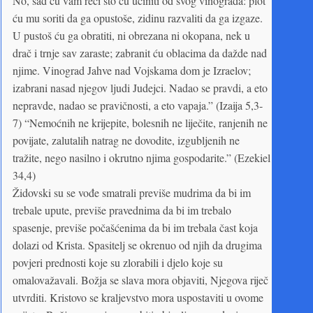
No, sad ću vam reći što ću učiniti od svog vinograda: plot
ću mu soriti da ga opustoše, zidinu razvaliti da ga izgaze.
U pustoš ću ga obratiti, ni obrezana ni okopana, nek u
drač i trnje sav zaraste; zabranit ću oblacima da dažde nad
njime. Vinograd Jahve nad Vojskama dom je Izraelov;
izabrani nasad njegov ljudi Judejci. Nadao se pravdi, a eto
nepravde, nadao se pravičnosti, a eto vapaja.” (Izaija 5,3-
7) “Nemoćnih ne krijepite, bolesnih ne liječite, ranjenih ne
povijate, zalutalih natrag ne dovodite, izgubljenih ne
tražite, nego nasilno i okrutno njima gospodarite.” (Ezekiel
34,4)
Židovski su se vođe smatrali previše mudrima da bi im
trebale upute, previše pravednima da bi im trebalo
spasenje, previše počašćenima da bi im trebala čast koja
dolazi od Krista. Spasitelj se okrenuo od njih da drugima
povjeri prednosti koje su zlorabili i djelo koje su
omalovažavali. Božja se slava mora objaviti, Njegova riječ
utvrditi. Kristovo se kraljevstvo mora uspostaviti u ovome