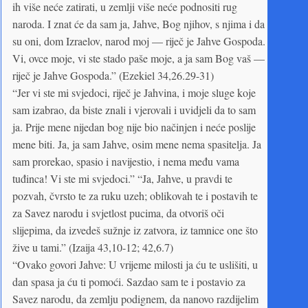
ih više neće zatirati, u zemlji više neće podnositi rug
naroda. I znat će da sam ja, Jahve, Bog njihov, s njima i da
su oni, dom Izraelov, narod moj — riječ je Jahve Gospoda.
Vi, ovce moje, vi ste stado paše moje, a ja sam Bog vaš —
riječ je Jahve Gospoda.” (Ezekiel 34,26.29-31)
“Jer vi ste mi svjedoci, riječ je Jahvina, i moje sluge koje
sam izabrao, da biste znali i vjerovali i uvidjeli da to sam
ja. Prije mene nijedan bog nije bio načinjen i neće poslije
mene biti. Ja, ja sam Jahve, osim mene nema spasitelja. Ja
sam prorekao, spasio i navijestio, i nema među vama
tuđinca! Vi ste mi svjedoci.” “Ja, Jahve, u pravdi te
pozvah, čvrsto te za ruku uzeh; oblikovah te i postavih te
za Savez narodu i svjetlost pucima, da otvoriš oči
slijepima, da izvedeš sužnje iz zatvora, iz tamnice one što
žive u tami.” (Izaija 43,10-12; 42,6.7)
“Ovako govori Jahve: U vrijeme milosti ja ću te uslišiti, u
dan spasa ja ću ti pomoći. Sazdao sam te i postavio za
Savez narodu, da zemlju podignem, da nanovo razdijelim