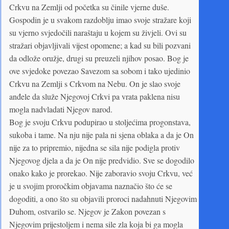
Crkvu na Zemlji od početka su činile vjerne duše.
Gospodin je u svakom razdoblju imao svoje stražare koji
su vjerno svjedočili naraštaju u kojem su živjeli. Ovi su
stražari objavljivali vijest opomene; a kad su bili pozvani
da odlože oružje, drugi su preuzeli njihov posao. Bog je
ove svjedoke povezao Savezom sa sobom i tako ujedinio
Crkvu na Zemlji s Crkvom na Nebu. On je slao svoje
anđele da služe Njegovoj Crkvi pa vrata paklena nisu
mogla nadvladati Njegov narod.
Bog je svoju Crkvu podupirao u stoljećima progonstava,
sukoba i tame. Na nju nije pala ni sjena oblaka a da je On
nije za to pripremio, nijedna se sila nije podigla protiv
Njegovog djela a da je On nije predvidio. Sve se dogodilo
onako kako je prorekao. Nije zaboravio svoju Crkvu, već
je u svojim proročkim objavama naznačio što će se
dogoditi, a ono što su objavili proroci nadahnuti Njegovim
Duhom, ostvarilo se. Njegov je Zakon povezan s
Njegovim prijestoljem i nema sile zla koja bi ga mogla