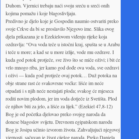
Duhom. Vjernici trebaju naći svoju sreću u sreći onih
kojima pomažu i koje blagoslivljaju.
Predivno je djelo koje je Gospodin naumio ostvariti preko
svoje Crkve da bi se proslavilo Njegovo ime. Slika ovog
djela prikazana je u Ezekielovom viđenju rijeke koja
ozdravlja: “Ova voda teče u istočni kraj, spušta se u Arabu
i teče u more; a kad se u more izlije, vode mu ozdrave. I
kuda god potok protječe, sve živo što se miče oživi; i bit će
vrlo mnogo riba, jer kamo god dođe ova voda, sve ozdravi
i oživi — kuda god protječe ovaj potok… Duž potoka na
obje strane rast će svakovrsne voćke: lišće im neće
otpadati i s njih neće nestajati ploda; svakog će mjeseca
roditi novim plodom, jer im voda dotječe iz Svetišta. Plod
će njihov biti za jelo, a lišće za lijek.” (Ezekiel 47,8-12)
Bog je od početka djelovao preko svojeg naroda da
donese blagoslov svijetu. Drevnom egipatskom narodu
Bog je Josipa učinio izvorom života. Zahvaljujući njegovoj
vjernosti, sačuvan je život cijelog naroda. Preko Daniela