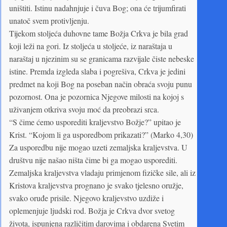
uništiti. Istinu nadahnjuje i čuva Bog; ona će trijumfirati
unatoč svem protivljenju.
Tijekom stoljeća duhovne tame Božja Crkva je bila grad
koji leži na gori. Iz stoljeća u stoljeće, iz naraštaja u
naraštaj u njezinim su se granicama razvijale čiste nebeske
istine. Premda izgleda slaba i pogrešiva, Crkva je jedini
predmet na koji Bog na poseban način obraća svoju punu
pozornost. Ona je pozornica Njegove milosti na kojoj s
uživanjem otkriva svoju moć da preobrazi srca.
“S čime ćemo usporediti kraljevstvo Božje?” upitao je
Krist. “Kojom li ga usporedbom prikazati?” (Marko 4,30)
Za usporedbu nije mogao uzeti zemaljska kraljevstva. U
društvu nije našao ništa čime bi ga mogao usporediti.
Zemaljska kraljevstva vladaju primjenom fizičke sile, ali iz
Kristova kraljevstva prognano je svako tjelesno oružje,
svako oruđe prisile. Njegovo kraljevstvo uzdiže i
oplemenjuje ljudski rod. Božja je Crkva dvor svetog
života, ispunjena različitim darovima i obdarena Svetim