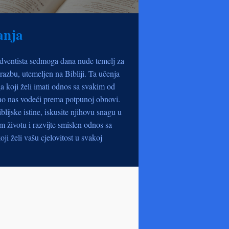
anja
dventista sedmoga dana nude temelj za
razbu, utemeljen na Bibliji. Ta učenja
a koji želi imati odnos sa svakim od
no nas vodeći prema potpunoj obnovi.
iblijske istine, iskusite njihovu snagu u
životu i razvijte smislen odnos sa
oji želi vašu cjelovitost u svakoj