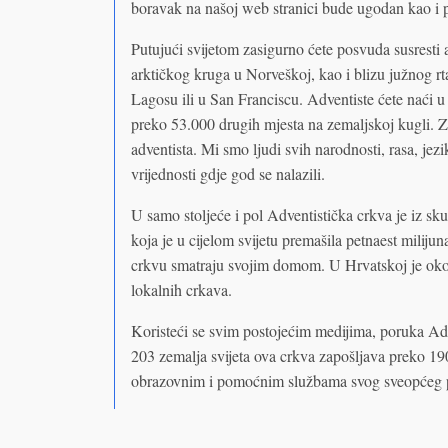
boravak na našoj web stranici bude ugodan kao i p
Putujući svijetom zasigurno ćete posvuda susresti 
arktičkog kruga u Norveškoj, kao i blizu južnog 
Lagosu ili u San Franciscu. Adventiste ćete naći 
preko 53.000 drugih mjesta na zemaljskoj kugli. 
adventista. Mi smo ljudi svih narodnosti, rasa, jezika 
vrijednosti gdje god se nalazili.
U samo stoljeće i pol Adventistička crkva je iz sku
koja je u cijelom svijetu premašila petnaest miliju
crkvu smatraju svojim domom. U Hrvatskoj je oko 
lokalnih crkava.
Koristeći se svim postojećim medijima, poruka Adv
203 zemalja svijeta ova crkva zapošljava preko 19
obrazovnim i pomoćnim službama svog sveopćeg p