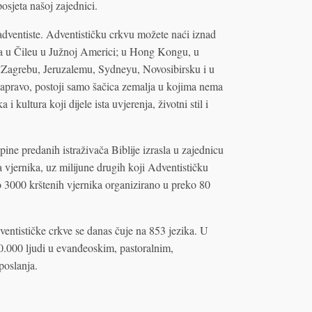
osjeta našoj zajednici.
adventiste. Adventističku crkvu možete naći iznad
rta u Čileu u Južnoj Americi; u Hong Kongu, u
u Zagrebu, Jeruzalemu, Sydneyu, Novosibirsku i u
Zapravo, postoji samo šačica zemalja u kojima nema
i kultura koji dijele ista uvjerenja, životni stil i
pine predanih istraživača Biblije izrasla u zajednicu
na vjernika, uz milijune drugih koji Adventističku
3000 krštenih vjernika organizirano u preko 80
entističke crkve se danas čuje na 853 jezika. U
0.000 ljudi u evanđeoskim, pastoralnim,
oslanja.