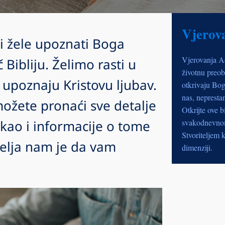
Vjerov
i žele upoznati Boga
Vjerovanja A
 Bibliju. Želimo rasti u
životnu preob
 upoznaju Kristovu ljubav.
otkrivaju Bog
nas, nepresta
možete pronaći sve detalje
Otkrijte ove b
 kao i informacije o tome
svakodnevnom 
Stvoriteljem k
 Želja nam je da vam
dimenziji.