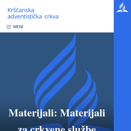
MENI
Materijali:
Materijali
za crkvene službe