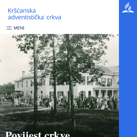
MENI
Povijest crkve