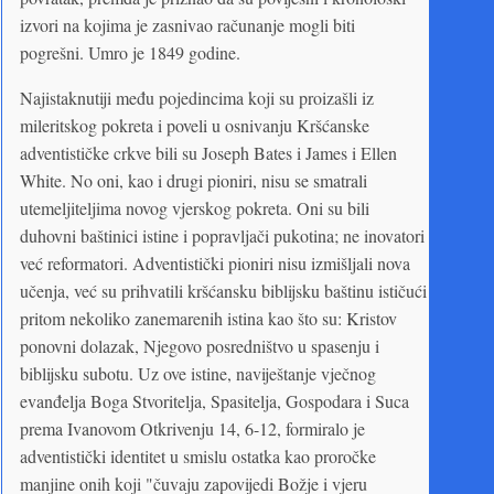
izvori na kojima je zasnivao računanje mogli biti
pogrešni. Umro je 1849 godine.
Najistaknutiji među pojedincima koji su proizašli iz
mileritskog pokreta i poveli u osnivanju Kršćanske
adventističke crkve bili su Joseph Bates i James i Ellen
White. No oni, kao i drugi pioniri, nisu se smatrali
utemeljiteljima novog vjerskog pokreta. Oni su bili
duhovni baštinici istine i popravljači pukotina; ne inovatori
već reformatori. Adventistički pioniri nisu izmišljali nova
učenja, već su prihvatili kršćansku biblijsku baštinu ističući
pritom nekoliko zanemarenih istina kao što su: Kristov
ponovni dolazak, Njegovo posredništvo u spasenju i
biblijsku subotu. Uz ove istine, naviještanje vječnog
evanđelja Boga Stvoritelja, Spasitelja, Gospodara i Suca
prema Ivanovom Otkrivenju 14, 6-12, formiralo je
adventistički identitet u smislu ostatka kao proročke
manjine onih koji "čuvaju zapovijedi Božje i vjeru