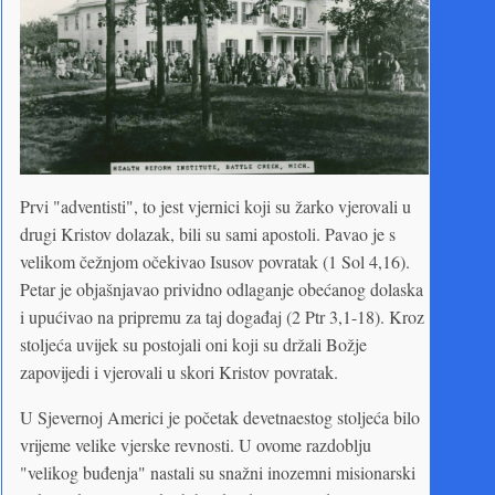
Prvi "adventisti", to jest vjernici koji su žarko vjerovali u
drugi Kristov dolazak, bili su sami apostoli. Pavao je s
velikom čežnjom očekivao Isusov povratak (1 Sol 4,16).
Petar je objašnjavao prividno odlaganje obećanog dolaska
i upućivao na pripremu za taj događaj (2 Ptr 3,1-18). Kroz
stoljeća uvijek su postojali oni koji su držali Božje
zapovijedi i vjerovali u skori Kristov povratak.
U Sjevernoj Americi je početak devetnaestog stoljeća bilo
vrijeme velike vjerske revnosti. U ovome razdoblju
"velikog buđenja" nastali su snažni inozemni misionarski