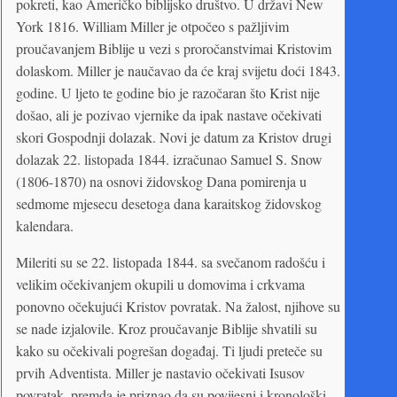
pokreti, kao Američko biblijsko društvo. U državi New
York 1816. William Miller je otpočeo s pažljivim
proučavanjem Biblije u vezi s proročanstvimai Kristovim
dolaskom. Miller je naučavao da će kraj svijetu doći 1843.
godine. U ljeto te godine bio je razočaran što Krist nije
došao, ali je pozivao vjernike da ipak nastave očekivati
skori Gospodnji dolazak. Novi je datum za Kristov drugi
dolazak 22. listopada 1844. izračunao Samuel S. Snow
(1806-1870) na osnovi židovskog Dana pomirenja u
sedmome mjesecu desetoga dana karaitskog židovskog
kalendara.
Mileriti su se 22. listopada 1844. sa svečanom radošću i
velikim očekivanjem okupili u domovima i crkvama
ponovno očekujući Kristov povratak. Na žalost, njihove su
se nade izjalovile. Kroz proučavanje Biblije shvatili su
kako su očekivali pogrešan događaj. Ti ljudi preteče su
prvih Adventista. Miller je nastavio očekivati Isusov
povratak, premda je priznao da su povijesni i kronološki