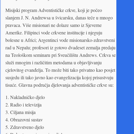
Misijski program Adventističke crkve, koji je počeo
slanjem J. N. Andrewsa u švicarsku, danas teče u mnogo
pravaca. Više misionari ne dolaze samo iz Sjeverne
Amerike. Filipinci vode crkvene institucije i njeguju
bolesne u Africi; Argentinci vode misionarsko-zdravstveni
rad u Nepalu; profesori iz gotovo dvadeset zemalja predaju
na Teološkom seminaru pri Sveučilištu Andrews. Crkva se
služi mnogim i različitim metodama u objavljivanju
cjelovitog evanđelja. To može biti tako privatno kao posjet
susjedu ili tako javno kao evangelizacija kojoj prisustvuju
tisuće. Glavna područja djelovanja adventističke crkve su:
1. Nakladničko djelo
2. Radio i televizija
3. Ciljana misija
4. Obrazovni sustav
5. Zdravstveno djelo