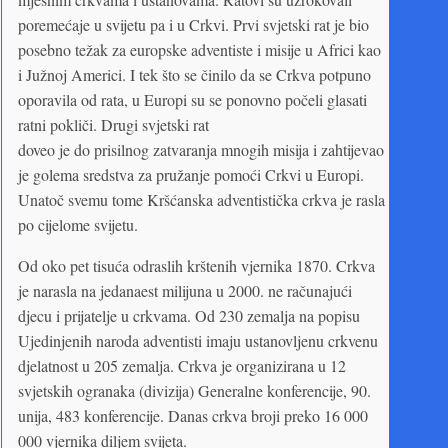
poremećaje u svijetu pa i u Crkvi. Prvi svjetski rat je bio
posebno težak za europske adventiste i misije u Africi kao
i Južnoj Americi. I tek što se činilo da se Crkva potpuno
oporavila od rata, u Europi su se ponovno počeli glasati
ratni pokliči. Drugi svjetski rat
doveo je do prisilnog zatvaranja mnogih misija i zahtijevao
je golema sredstva za pružanje pomoći Crkvi u Europi.
Unatoč svemu tome Kršćanska adventistička crkva je rasla
po cijelome svijetu.
Od oko pet tisuća odraslih krštenih vjernika 1870. Crkva
je narasla na jedanaest milijuna u 2000. ne računajući
djecu i prijatelje u crkvama. Od 230 zemalja na popisu
Ujedinjenih naroda adventisti imaju ustanovljenu crkvenu
djelatnost u 205 zemalja. Crkva je organizirana u 12
svjetskih ogranaka (divizija) Generalne konferencije, 90.
unija, 483 konferencije. Danas crkva broji preko 16 000
000 vjernika diljem svijeta.