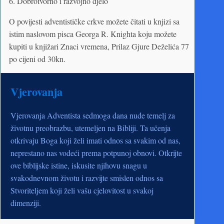
6. Dobrotvorno i razvojno djelo
O povijesti adventističke crkve možete čitati u knjizi sa
istim naslovom pisca Georga R. Knighta koju možete
kupiti u knjižari Znaci vremena, Prilaz Gjure Deželića 77
po cijeni od 30kn.
Vjerovanja
Vjerovanja Adventista sedmoga dana nude temelj za
životnu preobrazbu, utemeljen na Bibliji. Ta učenja
otkrivaju Boga koji želi imati odnos sa svakim od nas,
neprestano nas vodeći prema potpunoj obnovi. Otkrijte
ove biblijske istine, iskusite njihovu snagu u
svakodnevnom životu i razvijte smislen odnos sa
Stvoriteljem koji želi vašu cjelovitost u svakoj
dimenziji.