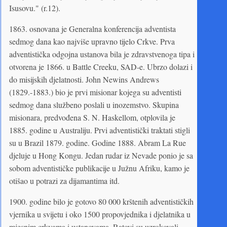
Isusovu." (r.12).
1863. osnovana je Generalna konferencija adventista
sedmog dana kao najviše upravno tijelo Crkve. Prva
adventistička odgojna ustanova bila je zdravstvenoga tipa i
otvorena je 1866. u Battle Creeku, SAD-e. Ubrzo dolazi i
do misijskih djelatnosti. John Newins Andrews
(1829.-1883.) bio je prvi misionar kojega su adventisti
sedmog dana službeno poslali u inozemstvo. Skupina
misionara, predvođena S. N. Haskellom, otplovila je
1885. godine u Australiju. Prvi adventistički traktati stigli
su u Brazil 1879. godine. Godine 1888. Abram La Rue
djeluje u Hong Kongu. Jedan rudar iz Nevade ponio je sa
sobom adventističke publikacije u Južnu Afriku, kamo je
otišao u potrazi za dijamantima itd.
1900. godine bilo je gotovo 80 000 krštenih adventističkih
vjernika u svijetu i oko 1500 propovjednika i djelatnika u
mjesnim crkvama i ustanovama. Ratovi su uzrokovali