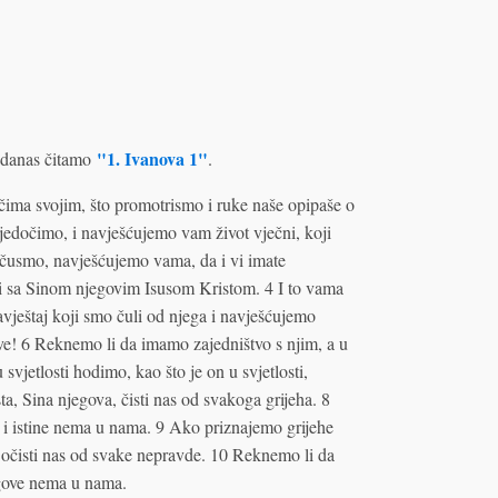
"1. Ivanova 1"
danas čitamo
.
očima svojim, što promotrismo i ruke naše opipaše o
 svjedočimo, i navješćujemo vam život vječni, koji
i čusmo, navješćujemo vama, da i vi imate
 i sa Sinom njegovim Isusom Kristom. 4 I to vama
vještaj koji smo čuli od njega i navješćujemo
ve! 6 Reknemo li da imamo zajedništvo s njim, a u
svjetlosti hodimo, kao što je on u svjetlosti,
a, Sina njegova, čisti nas od svakoga grijeha. 8
i istine nema u nama. 9 Ako priznajemo grijehe
 i očisti nas od svake nepravde. 10 Reknemo li da
jegove nema u nama.