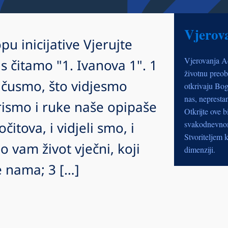
Vjerov
pu inicijative Vjerujte
Vjerovanja A
 čitamo "1. Ivanova 1". 1
životnu preob
o čusmo, što vidjesmo
otkrivaju Bog
nas, nepresta
rismo i ruke naše opipaše
Otkrijte ove b
očitova, i vidjeli smo, i
svakodnevnom 
Stvoriteljem k
 vam život vječni, koji
dimenziji.
e nama; 3 […]