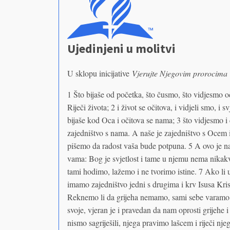
Ujedinjeni u molitvi
U sklopu inicijative
Vjerujte Njegovim prorocima
1 Što bijaše od početka, što čusmo, što vidjesmo 
Riječi života; 2 i život se očitova, i vidjeli smo, i
bijaše kod Oca i očitova se nama; 3 što vidjesmo 
zajedništvo s nama. A naše je zajedništvo s Ocem
pišemo da radost vaša bude potpuna. 5 A ovo je na
vama: Bog je svjetlost i tame u njemu nema nikak
tami hodimo, lažemo i ne tvorimo istine. 7 Ako li u 
imamo zajedništvo jedni s drugima i krv Isusa Krist
Reknemo li da grijeha nemamo, sami sebe varamo 
svoje, vjeran je i pravedan da nam oprosti grijehe
nismo sagriješili, njega pravimo lašcem i riječi n