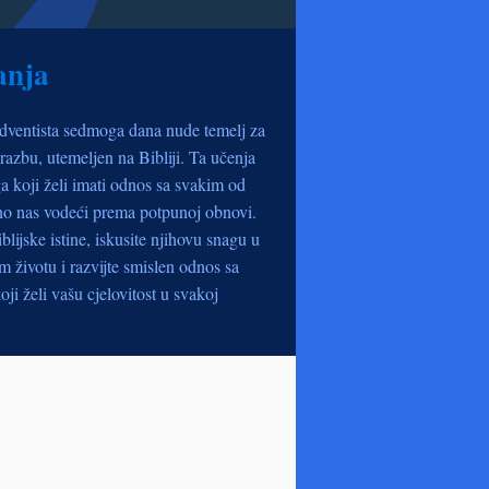
anja
dventista sedmoga dana nude temelj za
razbu, utemeljen na Bibliji. Ta učenja
a koji želi imati odnos sa svakim od
no nas vodeći prema potpunoj obnovi.
iblijske istine, iskusite njihovu snagu u
životu i razvijte smislen odnos sa
oji želi vašu cjelovitost u svakoj