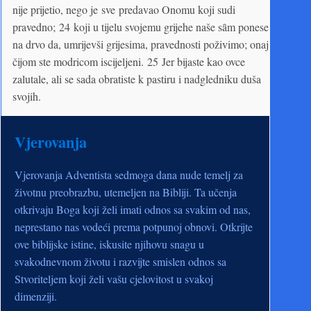
nije prijetio, nego je sve predavao Onomu koji sudi
pravedno; 24 koji u tijelu svojemu grijehe naše sȃm ponese
na drvo da, umrijevši grijesima, pravednosti poživimo; onaj
čijom ste modricom iscijeljeni. 25 Jer bijaste kao ovce
zalutale, ali se sada obratiste k pastiru i nadgledniku duša
svojih.
Vjerovanja
Vjerovanja Adventista sedmoga dana nude temelj za
životnu preobrazbu, utemeljen na Bibliji. Ta učenja
otkrivaju Boga koji želi imati odnos sa svakim od nas,
neprestano nas vodeći prema potpunoj obnovi. Otkrijte
ove biblijske istine, iskusite njihovu snagu u
svakodnevnom životu i razvijte smislen odnos sa
Stvoriteljem koji želi vašu cjelovitost u svakoj
dimenziji.