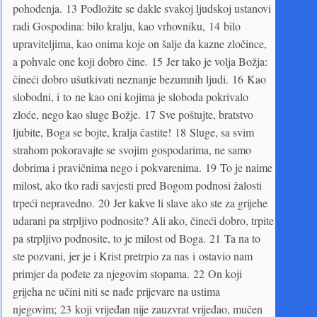
pohođenja. 13 Podložite se dakle svakoj ljudskoj ustanovi
radi Gospodina: bilo kralju, kao vrhovniku, 14 bilo
upraviteljima, kao onima koje on šalje da kazne zločince,
a pohvale one koji dobro čine. 15 Jer tako je volja Božja:
čineći dobro ušutkivati neznanje bezumnih ljudi. 16 Kao
slobodni, i to ne kao oni kojima je sloboda pokrivalo
zloće, nego kao sluge Božje. 17 Sve poštujte, bratstvo
ljubite, Boga se bojte, kralja častite! 18 Sluge, sa svim
strahom pokoravajte se svojim gospodarima, ne samo
dobrima i pravičnima nego i pokvarenima. 19 To je naime
milost, ako tko radi savjesti pred Bogom podnosi žalosti
trpeći nepravedno. 20 Jer kakve li slave ako ste za grijehe
udarani pa strpljivo podnosite? Ali ako, čineći dobro, trpite
pa strpljivo podnosite, to je milost od Boga. 21 Ta na to
ste pozvani, jer je i Krist pretrpio za nas i ostavio nam
primjer da pođete za njegovim stopama. 22 On koji
grijeha ne učini niti se nađe prijevare na ustima
njegovim; 23 koji vrijeđan nije zauzvrat vrijeđao, mučen