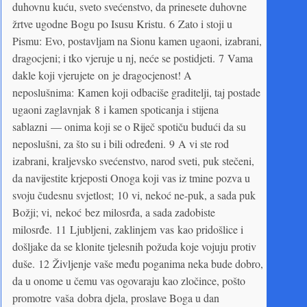
duhovnu kuću, sveto svećenstvo, da prinesete duhovne
žrtve ugodne Bogu po Isusu Kristu. 6 Zato i stoji u
Pismu: Evo, postavljam na Sionu kamen ugaoni, izabrani,
dragocjeni; i tko vjeruje u nj, neće se postidjeti. 7 Vama
dakle koji vjerujete on je dragocjenost! A
neposlušnima: Kamen koji odbaciše graditelji, taj postade
ugaoni zaglavnjak 8 i kamen spoticanja i stijena
sablazni — onima koji se o Riječ spotiču budući da su
neposlušni, za što su i bili određeni. 9 A vi ste rod
izabrani, kraljevsko svećenstvo, narod sveti, puk stečeni,
da navijestite krjeposti Onoga koji vas iz tmine pozva u
svoju čudesnu svjetlost; 10 vi, nekoć ne-puk, a sada puk
Božji; vi, nekoć bez milosrđa, a sada zadobiste
milosrđe. 11 Ljubljeni, zaklinjem vas kao pridošlice i
došljake da se klonite tjelesnih požuda koje vojuju protiv
duše. 12 Življenje vaše među poganima neka bude dobro,
da u onome u čemu vas ogovaraju kao zločince, pošto
promotre vaša dobra djela, proslave Boga u dan