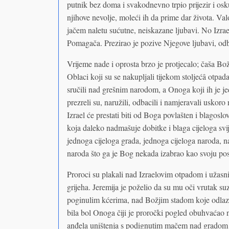
putnik bez doma i svakodnevno trpio prijezir i osku
njihove nevolje, moleći ih da prime dar života. Valo
jačem naletu sućutne, neiskazane ljubavi. No Izrael
Pomagača. Prezirao je pozive Njegove ljubavi, od
Vrijeme nade i oprosta brzo je protjecalo; čaša B
Oblaci koji su se nakupljali tijekom stoljećâ otpada
sručili nad grešnim narodom, a Onoga koji ih je j
prezreli su, naružili, odbacili i namjeravali uskor
Izrael će prestati biti od Boga povlašten i blagosl
koja daleko nadmašuje dobitke i blaga cijeloga svi
jednoga cijeloga grada, jednoga cijeloga naroda, 
naroda što ga je Bog nekada izabrao kao svoju po
Proroci su plakali nad Izraelovim otpadom i užasn
grijeha. Jeremija je poželio da su mu oči vrutak s
poginulim kćerima, nad Božjim stadom koje odlazi 
bila bol Onoga čiji je proročki pogled obuhvaćao
anđela uništenja s podignutim mačem nad gradom ko