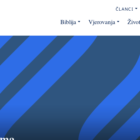
ČLANCI
Biblija
Vjerovanja
Živo
ema