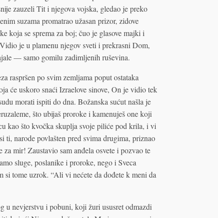
ije zauzeli Tit i njegova vojska, gledao je preko
ljenim suzama promatrao užasan prizor, zidove
e koja se sprema za boj; čuo je glasove majki i
idio je u plamenu njegov sveti i prekrasni Dom,
stajale — samo gomilu zadimljenih ruševina.
veza raspršen po svim zemljama poput ostataka
a će uskoro snaći Izraelove sinove, On je vidio tek
sudu morati ispiti do dna. Božanska sućut našla je
eruzaleme, što ubijaš proroke i kamenuješ one koji
cu kao što kvočka skuplja svoje piliće pod krila, i vi
si ti, narode povlašten pred svima drugima, priznao
e za mir! Zaustavio sam anđela osvete i pozvao te
 samo sluge, poslanike i proroke, nego i Sveca
m si tome uzrok. “Ali vi nećete da dođete k meni da
og u nevjerstvu i pobuni, koji žuri ususret odmazdi