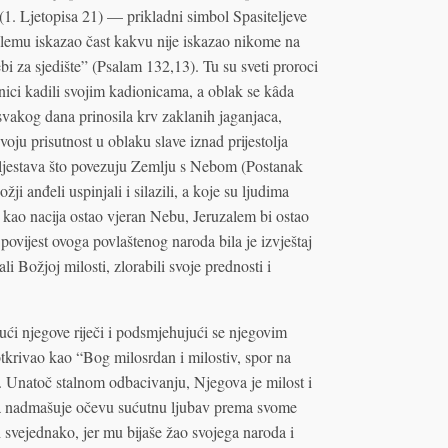
1. Ljetopisa 21) — prikladni simbol Spasiteljeve
zalemu iskazao čast kakvu nije iskazao nikome na
i za sjedište” (Psalam 132,13). Tu su sveti proroci
nici kadili svojim kadionicama, a oblak se kâda
svakog dana prinosila krv zaklanih jaganjaca,
oju prisutnost u oblaku slave iznad prijestolja
h ljestava što povezuju Zemlju s Nebom (Postanak
ji anđeli uspinjali i silazili, a koje su ljudima
l kao nacija ostao vjeran Nebu, Jeruzalem bi ostao
ovijest ovoga povlaštenog naroda bila je izvještaj
 Božjoj milosti, zlorabili svoje prednosti i
ući njegove riječi i podsmjehujući se njegovim
otkrivao kao “Bog milosrdan i milostiv, spor na
). Unatoč stalnom odbacivanju, Njegova je milost i
koja nadmašuje očevu sućutnu ljubav prema svome
h svejednako, jer mu bijaše žao svojega naroda i