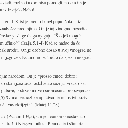
osvjedi, molbe i ukori nisu pomogli, poslao im je
 izlio cijelo Nebo!
 grad. Krist je prenio Izrael poput čokota iz
znabošce pred njime. On je taj vinograd posadio
oslao je sluge da ga njeguju. “Što još mogoh
am učinio?” (Izaija 5,1-4) Kad se nadao da će
ipak uroditi, On je osobno došao u svoj vinograd ne
o i njegovao. Neumorno se trudio da spasi vinograd
vojim narodom. On je “prošao čineći dobro i
jivao slomljena srca, oslobađao sužnje, vraćao vid
tio gubave, podizao mrtve i siromasima propovijedao
5) Svima bez razlike upućivao je milostivi poziv:
a ću vas okrijepiti.” (Matej 11,28)
ubav (Psalam 109,5), On je neumorno nastavljao
i su tražili Njegovu milost. Premda je i sâm bio