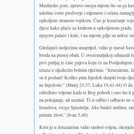
Maslinske gore, upravo onoga mjesta što su ga kasn
udoline sveto predvorje i trijemove i očima zamag
opkoljene stranom vojskom. Čuo je koračanje vojsk
djece kako plaču za kruhom u opkoljenom gradu. V
njegove palače i kule, i na mjestu gdje su nekoć 
Gledajući stoljećima unaprijed, vidio je narod Sa
broda na pustoj obali. U ovozemaljskoj odmazdi koj
prvi gutljaj iz čaše gnjeva koju će na Posljednjem 
izraza u sljedećim bolnim riječima: “Jeruzaleme, J
su ti poslani! Koliko puta htjedoh skupiti tvoju dje
ne htjedoste.” (Matej 23,37; Luka 19,41-44) O da 
određeno vrijeme kada te Bog pohodi i ono što ti j
na pokajanje, ali uzalud. Ti si odbio i odbacio ne
Izraelova, svoga Spasitelja. Ako budeš uništen, sâ
primite život.” (Ivan 5,40)
Krist je u Jeruzalemu vidio simbol svijeta, okorjel