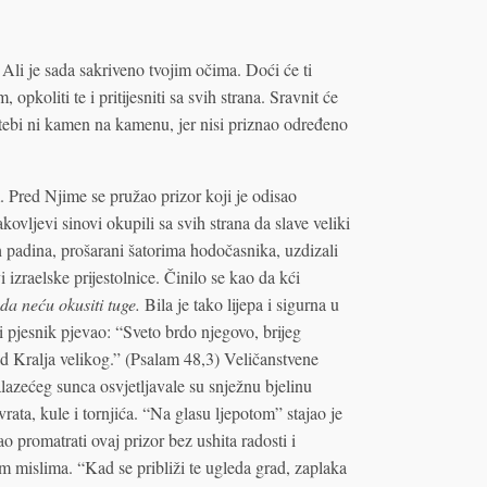
! Ali je sada sakriveno tvojim očima. Doći će ti
 opkoliti te i pritijesniti sa svih strana. Sravnit će
u tebi ni kamen na kamenu, jer nisi priznao određeno
. Pred Njime se pružao prizor koji je odisao
ovljevi sinovi okupili sa svih strana da slave veliki
h padina, prošarani šatorima hodočasnika, uzdizali
i izraelske prijestolnice. Činilo se kao da kći
da neću okusiti tuge.
Bila je tako lijepa i sigurna u
 pjesnik pjevao: “Sveto brdo njegovo, brijeg
rad Kralja velikog.” (Psalam 48,3) Veličanstvene
lazećeg sunca osvjetljavale su snježnu bjelinu
rata, kule i tornjića. “Na glasu ljepotom” stajao je
 promatrati ovaj prizor bez ushita radosti i
im mislima. “Kad se približi te ugleda grad, zaplaka