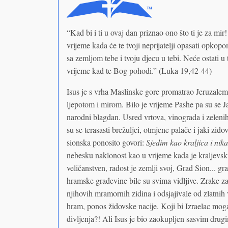
“Kad bi i ti u ovaj dan priznao ono što ti je za mir
vrijeme kada će te tvoji neprijatelji opasati opkopom,
sa zemljom tebe i tvoju djecu u tebi. Neće ostati 
vrijeme kad te Bog pohodi.” (Luka 19,42-44)
Isus je s vrha Maslinske gore promatrao Jeruzalem
ljepotom i mirom. Bilo je vrijeme Pashe pa su se Jak
narodni blagdan. Usred vrtova, vinograda i zeleni
su se terasasti brežuljci, otmjene palače i jaki zidov
sionska ponosito govori:
Sjedim kao kraljica i nika
nebesku naklonost kao u vrijeme kada je kraljevski
veličanstven, radost je zemlji svoj, Grad Sion... g
hramske građevine bile su svima vidljive. Zrake za
njihovih mramornih zidina i odsjajivale od zlatnih v
hram, ponos židovske nacije. Koji bi Izraelac mogao
divljenja?! Ali Isus je bio zaokupljen sasvim drug