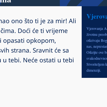
Vjerov
nao ono što ti je za mir! Ali
Vjerovanja A
čima. Doći će ti vrijeme
životnu preob
lji opasati opkopom,
otkrivaju Bog
nas, nepresta
 svih strana. Sravnit će sa
Otkrijte ove b
 u tebi. Neće ostati u tebi
svakodnevnom 
Stvoriteljem k
dimenziji.