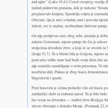
nad njim.” (Luka 19,41) Usred sveopćeg veselja z
mahali palmovim granama, dok je radosno “hosana”
proglašavalo kraljem, Spasitelja svijeta je iznenad
Obećani, čija je moć svladala smrt i pozvala njezin
žalosti, već iz snažne, neobuzdane duševne patnje.
On nije prolijevao suze zbog sebe, premda je dob
nalazio Getsemani, mjesto patnje što Ga je uskoro 
stoljećima dovođene žrtve, a koja će se otvoriti z
(Izaija 53,7). Tu u blizini bila je Golgota, mjesto
pasti užas velike tame kad bude svoju dušu dao na 
nije rastužilo razmišljanje o ovim prizorima. Ni slu
nesebični duh. Plakao je zbog tisuća Jeruzalemaca,
blagosloviti i spasiti.
Pred Isusovim je očima prolazilo više od tisuću go
zaštitničke skrbi za izabrani narod. Tu je bilo brd
bio vezan na žrtveniku — simbol žrtve Božjega Sin
slavno obećanje o dolasku Mesije. (Postanak 22,1