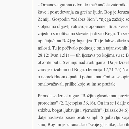
s Ornanova gumna odvratio mač anđela zatornika (
žrtve i posredovanja za grešne ljude. Bog je Jeru
Zemlji. Gospodin “odabra Sion”, “njega zaželje seb
stoljećima objavljivali svoje opomene. Tu su sveće
zajedno s molitvama štovatelja dizao Bogu. Tu se 
upućujući na Božjeg Jaganjca. Tu je Jahve otkrio sv
milosti. Tu je počivalo podnožje onih tajanstveni
28,12; Ivan 1,51) — tih ljestava po kojima su se Bož
otvorile put u Svetinju nad svetinjama. Da je Izrae
zauvijek izabran od Boga. (Jeremija 17,21-25) No p
o neprekidnom otpadu i pobunama. Oni su se opirali
omalovažavali prilike koje su im se pružale.
Premda se Izrael rugao “Božjim glasnicima, prezir
prorocima” (2. Ljetopisa 36,16), On im se i dalje 
srdžbu, bogat ljubavlju i vjernošću” (Izlazak 34,6
dalje nastavila posredovati za njih. S ljubavlju 
sinu, Bog im je zarana slao “svoje glasnike, slao i