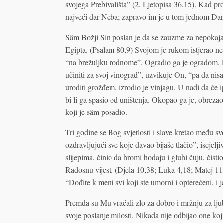
svojega Prebivališta” (2. Ljetopisa 36,15). Kad pr
najveći dar Neba; zapravo im je u tom jednom Daru
Sâm Božji Sin poslan je da se zauzme za nepokajani
Egipta. (Psalam 80,9) Svojom je rukom istjerao ne
“na brežuljku rodnome”. Ogradio ga je ogradom. P
učiniti za svoj vinograd”, uzvikuje On, “pa da nis
uroditi grožđem, izrodio je vinjagu. U nadi da će 
bi li ga spasio od uništenja. Okopao ga je, obreza
koji je sâm posadio.
Tri godine se Bog svjetlosti i slave kretao među s
ozdravljujući sve koje đavao bijaše tlačio”, iscjel
slijepima, činio da hromi hodaju i gluhi čuju, čis
Radosnu vijest. (Djela 10,38; Luka 4,18; Matej 11,
“Dođite k meni svi koji ste umorni i opterećeni, i j
Premda su Mu vraćali zlo za dobro i mržnju za lj
svoje poslanje milosti. Nikada nije odbijao one koj