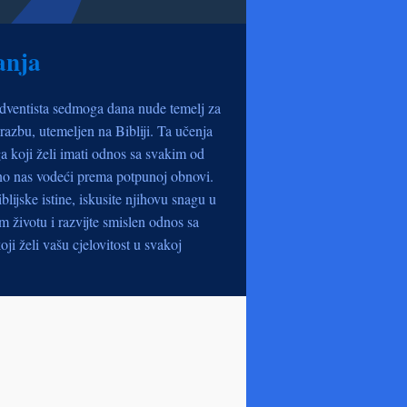
anja
dventista sedmoga dana nude temelj za
razbu, utemeljen na Bibliji. Ta učenja
a koji želi imati odnos sa svakim od
no nas vodeći prema potpunoj obnovi.
iblijske istine, iskusite njihovu snagu u
životu i razvijte smislen odnos sa
oji želi vašu cjelovitost u svakoj