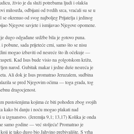
dicu, živio je da služi potrebama ljudi i olakša
vi milosrđa, odbijani od tvrdih srca, vraćali su se u
 se okrenuo od svog najboljeg Prijatelja i jedinog
bijao Njegove savjete i ismijavao Njegove opomene.
ožje dugo odgađane srdžbe bila je gotovo puna.
 i pobune, sada prijeteće crni, samo što se nisu
edini mogao izbaviti od nesreće što ih očekuje —
o raspeti. Kad Isus bude visio na golgotskom križu,
ovljen narod. Gubitak makar i jedne duše nesreća je
jeta. Ali dok je Isus promatrao Jeruzalem, sudbina
nalazila se pred Njegovim očima — toga grada, tog
sebnu dragocjenost.
im pustošenjima kojima će biti pohođen zbog svojih
uza kako bi danju i noću mogao plakati nad
u izgnanstvo. (Jeremija 9,1; 13,17) Kolika je onda
 ne samo godine — već stoljeća! Promatrao je
ji je tako dugo bio Jahvino prebivalište. S vrha