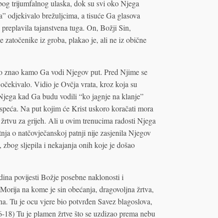
bog trijumfalnog ulaska, dok su svi oko Njega
 odjekivalo brežuljcima, a tisuće Ga glasova
a preplavila tajanstvena tuga. On, Božji Sin,
e zatočenike iz groba, plakao je, ali ne iz obične
ro znao kamo Ga vodi Njegov put. Pred Njime se
očekivalo. Vidio je Ovčja vrata, kroz koja su
a Njega kad Ga budu vodili “ko jagnje na klanje”
 raspeća. Na put kojim će Krist uskoro koračati mora
žrtvu za grijeh. Ali u ovim trenucima radosti Njega
tnja o natčovječanskoj patnji nije zasjenila Njegov
 zbog sljepila i nekajanja onih koje je došao
dina povijesti Božje posebne naklonosti i
o Morija na kome je sin obećanja, dragovoljna žrtva,
a. Tu je ocu vjere bio potvrđen Savez blagoslova,
6-18) Tu je plamen žrtve što se uzdizao prema nebu