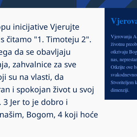
Vjerov
pu inicijative Vjerujte
Vjerovanja A
 čitamo "1. Timoteju 2".
životnu preob
ega da se obavljaju
otkrivaju Bog
nas, nepresta
ja, zahvalnice za sve
Otkrijte ove b
oji su na vlasti, da
svakodnevnom 
Stvoriteljem k
n i spokojan život u svoj
dimenziji.
3 Jer to je dobro i
našim, Bogom, 4 koji hoće