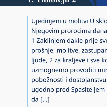
Ujedinjeni u molitvi U sklo
Njegovim prorocima danas
1 Zaklinjem dakle prije sv
prošnje, molitve, zastupan
ljude, 2 za kraljeve i sve k
uzmognemo provoditi mira
pobožnosti i dostojanstvu. 
ugodno pred Spasiteljem 
da […]