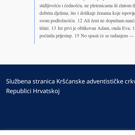
stidljivošću i čednošću, ne pletenicama ili zlatom
dobrim djelima, što i dolikuje ženama koje ispovij
svom podložnošću. 12 Ali ženi ne dopuštam nauč
tišini. 13 Jer prvi je oblikovan Adam, onda Eva; 
počinila prijestup. 15 No spasit će se rađanjem — o
Službena stranica Kršćanske adventističke crk
Republici Hrvatskoj
© 2025 Copyright © 2023 Kršćanska adventistička crkva u Republici Hrv