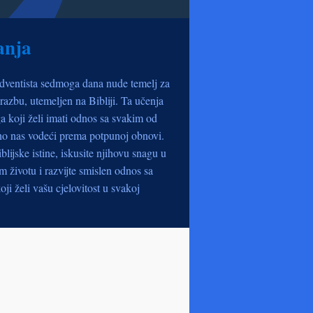
anja
dventista sedmoga dana nude temelj za
razbu, utemeljen na Bibliji. Ta učenja
a koji želi imati odnos sa svakim od
no nas vodeći prema potpunoj obnovi.
iblijske istine, iskusite njihovu snagu u
životu i razvijte smislen odnos sa
oji želi vašu cjelovitost u svakoj