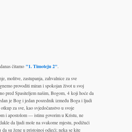
"1. Timoteju 2"
danas čitamo
.
je, molitve, zastupanja, zahvalnice za sve
mognemo provoditi miran i spokojan život u svoj
odno pred Spasiteljem našim, Bogom, 4 koji hoće da
 jedan je Bog i jedan posrednik između Boga i ljudi
otkup za sve, kao svjedočanstvo u svoje
om i apostolom — istinu govorim u Kristu, ne
 dakle da ljudi mole na svakome mjestu, podižući
 da su žene u pristojnoj odjeći; neka se kite