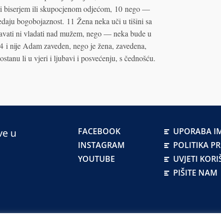
 ili biserjem ili skupocjenom odjećom, 10 nego —
edaju bogobojaznost. 11 Žena neka uči u tišini sa
avati ni vladati nad mužem, nego — neka bude u
14 i nije Adam zaveden, nego je žena, zavedena,
stanu li u vjeri i ljubavi i posvećenju, s čednošću.
FACEBOOK
UPORABA IM
ve u
INSTAGRAM
POLITIKA P
YOUTUBE
UVJETI KORI
PIŠITE NAM
atskoj