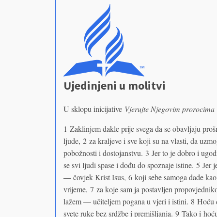
Ujedinjeni u molitvi
U sklopu inicijative
Vjerujte Njegovim prorocima
1 Zaklinjem dakle prije svega da se obavljaju prošn
ljude, 2 za kraljeve i sve koji su na vlasti, da uz
pobožnosti i dostojanstvu. 3 Jer to je dobro i ug
se svi ljudi spase i dođu do spoznaje istine. 5 Jer
— čovjek Krist Isus, 6 koji sebe samoga dade kao 
vrijeme, 7 za koje sam ja postavljen propovjednik
lažem — učiteljem pogana u vjeri i istini. 8 Hoću
svete ruke bez srdžbe i premišljanja. 9 Tako i hoću