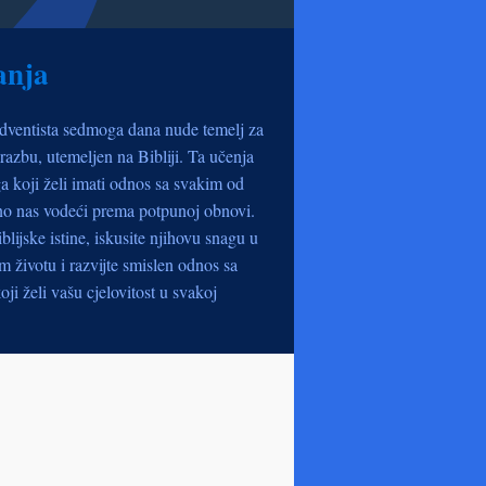
anja
dventista sedmoga dana nude temelj za
razbu, utemeljen na Bibliji. Ta učenja
a koji želi imati odnos sa svakim od
no nas vodeći prema potpunoj obnovi.
iblijske istine, iskusite njihovu snagu u
životu i razvijte smislen odnos sa
oji želi vašu cjelovitost u svakoj