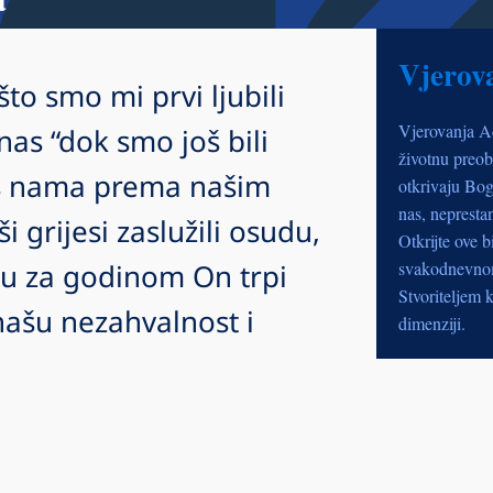
Vjerov
što smo mi prvi ljubili
Vjerovanja A
as “dok smo još bili
životnu preob
 s nama prema našim
otkrivaju Bog
nas, nepresta
grijesi zaslužili osudu,
Otkrijte ove b
u za godinom On trpi
svakodnevnom 
Stvoriteljem k
našu nezahvalnost i
dimenziji.