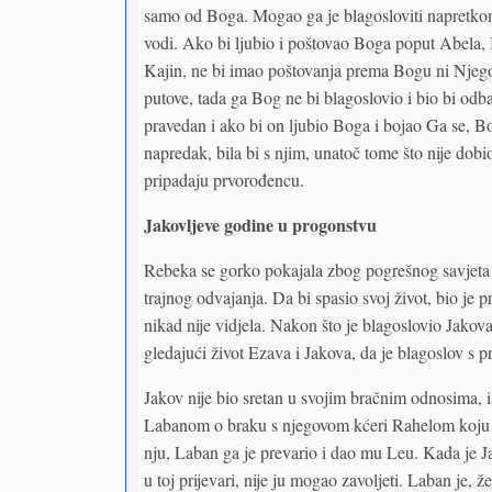
samo od Boga. Mogao ga je blagosloviti napretkom 
vodi. Ako bi ljubio i poštovao Boga poput Abela, B
Kajin, ne bi imao poštovanja prema Bogu ni Njego
putove, tada ga Bog ne bi blagoslovio i bio bi odb
pravedan i ako bi on ljubio Boga i bojao Ga se, Bo
napredak, bila bi s njim, unatoč tome što nije dob
pripadaju prvorođencu.
Jakovljeve godine u progonstvu
Rebeka se gorko pokajala zbog pogrešnog savjeta k
trajnog odvajanja. Da bi spasio svoj život, bio je
nikad nije vidjela. Nakon što je blagoslovio Jakova,
gledajući život Ezava i Jakova, da je blagoslov s 
Jakov nije bio sretan u svojim bračnim odnosima, i
Labanom o braku s njegovom kćeri Rahelom koju j
nju, Laban ga je prevario i dao mu Leu. Kada je Ja
u toj prijevari, nije ju mogao zavoljeti. Laban je, 