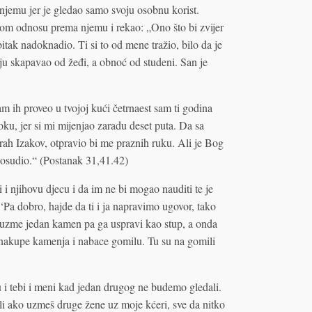
njemu jer je gledao samo svoju osobnu korist.
om odnosu prema njemu i rekao: „Ono što bi zvijer
itak nadoknadio. Ti si to od mene tražio, bilo da je
nju skapavao od žeđi, a obnoć od studeni. San je
m ih proveo u tvojoj kući četrnaest sam ti godina
toku, jer si mi mijenjao zaradu deset puta. Da sa
h Izakov, otpravio bi me praznih ruku. Ali je Bog
dosudio.“ (Postanak 31,41.42)
 i njihovu djecu i da im ne bi mogao nauditi te je
Pa dobro, hajde da ti i ja napravimo ugovor, tako
 uzme jedan kamen pa ga uspravi kao stup, a onda
 nakupe kamenja i nabace gomilu. Tu su na gomili
i tebi i meni kad jedan drugog ne budemo gledali.
i ako uzmeš druge žene uz moje kćeri, sve da nitko