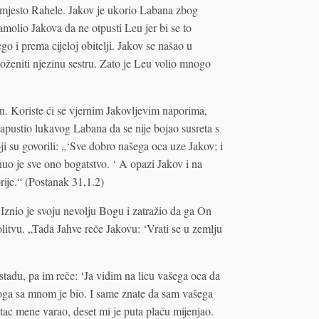
umjesto Rahele. Jakov je ukorio Labana zbog
molio Jakova da ne otpusti Leu jer bi se to
 i prema cijeloj obitelji. Jakov se našao u
 oženiti njezinu sestru. Zato je Leu volio mnogo
. Koriste ći se vjernim Jakovljevim naporima,
apustio lukavog Labana da se nije bojao susreta s
 su govorili: „‘Sve dobro našega oca uze Jakov; i
o je sve ono bogatstvo. ‘ A opazi Jakov i na
ije.“ (Postanak 31,1.2)
Iznio je svoju nevolju Bogu i zatražio da ga On
litvu. „Tada Jahve reče Jakovu: ‘Vrati se u zemlju
tadu, pa im reče: ‘Ja vidim na licu vašega oca da
moga sa mnom je bio. I same znate da sam vašega
tac mene varao, deset mi je puta plaću mijenjao.