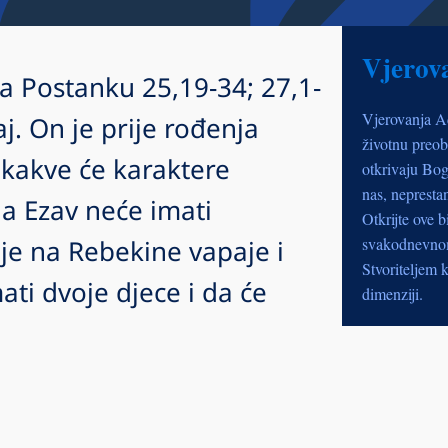
Vjerov
na Postanku 25,19-34; 27,1-
Vjerovanja A
j. On je prije rođenja
životnu preob
 kakve će karaktere
otkrivaju Bog
nas, nepresta
 da Ezav neće imati
Otkrijte ove b
je na Rebekine vapaje i
svakodnevnom 
Stvoriteljem k
ati dvoje djece i da će
dimenziji.