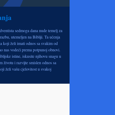
anja
dventista sedmoga dana nude temelj za
razbu, utemeljen na Bibliji. Ta učenja
a koji želi imati odnos sa svakim od
no nas vodeći prema potpunoj obnovi.
iblijske istine, iskusite njihovu snagu u
životu i razvijte smislen odnos sa
oji želi vašu cjelovitost u svakoj