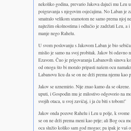
nekoliko godina, prevario Jakova dajući mu Leu 
poigravanja s njegovim osjećajima. No Laban je za
smatralo velikom sramotom ne samo prema njoj nego
najtežim okolnostima i odlučio je zadržati Leu, a i
manje nego Rahelu.
U svom poslovanju s Jakovom Laban je bio sebičan
mislio je samo na svoj probitak. Jakov bi odavno n
Ezavom. Čuo je prigovaranja Labanovih sinova koji
od onoga što bi moralo pripasti našem ocu namaknu
Labanovu licu da se on ne drži prema njemu kao pr
Jakov se uznemirio. Nije znao kamo da se okrene. 
uputi, i Gospodin mu je milostivo odgovorio na mo
svojih otaca, u svoj zavičaj, i ja ću biti s tobom!’
Jakov onda pozove Rahelu i Leu u polje, k svome s
se on ne drži prema meni kao prije; ali Bog oca 
oca služio koliko sam god mogao; pa ipak je vaš o