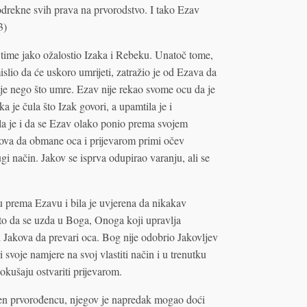
odrekne svih prava na prvorodstvo. I tako Ezav
3)
ime jako ožalostio Izaka i Rebeku. Unatoč tome,
slio da će uskoro umrijeti, zatražio je od Ezava da
ije nego što umre. Ezav nije rekao svome ocu da je
 je čula što Izak govori, a upamtila je i
ala je i da se Ezav olako ponio prema svojem
kova da obmane oca i prijevarom primi očev
rugi način. Jakov se isprva odupirao varanju, ali se
 prema Ezavu i bila je uvjerena da nikakav
to da se uzda u Boga, Onoga koji upravlja
i Jakova da prevari oca. Bog nije odobrio Jakovljev
 svoje namjere na svoj vlastiti način i u trenutku
kušaju ostvariti prijevarom.
jen prvorođencu, njegov je napredak mogao doći