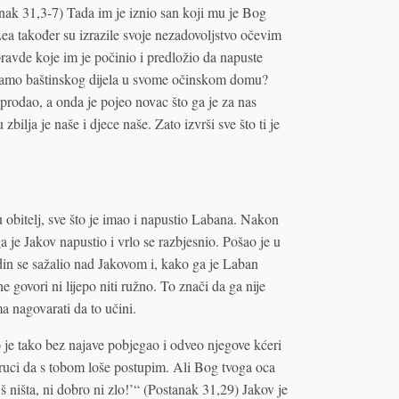
anak 31,3-7) Tada im je iznio san koji mu je Bog
ea također su izrazile svoje nezadovoljstvo očevim
avde koje im je počinio i predložio da napuste
imamo baštinskog dijela u svome očinskom domu?
prodao, a onda je pojeo novac što ga je za nas
ilja je naše i djece naše. Zato izvrši sve što ti je
 obitelj, sve što je imao i napustio Labana. Nakon
a je Jakov napustio i vrlo se razbjesnio. Pošao je u
din se sažalio nad Jakovom i, kako ga je Laban
 govori ni lijepo niti ružno. To znači da ga nije
ima nagovarati da to učini.
 je tako bez najave pobjegao i odveo njegove kćeri
uci da s tobom loše postupim. Ali Bog tvoga oca
 ništa, ni dobro ni zlo!’“ (Postanak 31,29) Jakov je