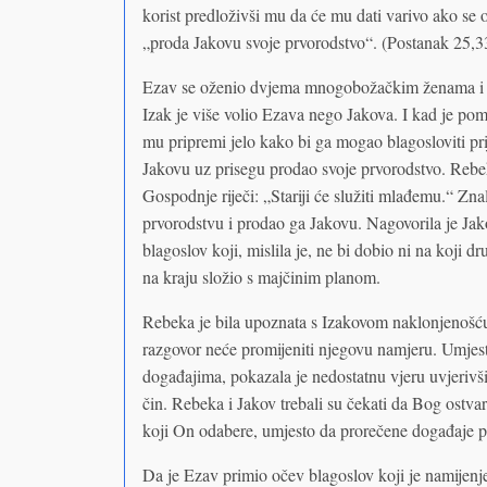
korist predloživši mu da će mu dati varivo ako se 
„proda Jakovu svoje prvorodstvo“. (Postanak 25,3
Ezav se oženio dvjema mnogobožačkim ženama i t
Izak je više volio Ezava nego Jakova. I kad je pomi
mu pripremi jelo kako bi ga mogao blagosloviti pr
Jakovu uz prisegu prodao svoje prvorodstvo. Rebeka
Gospodnje riječi: „Stariji će služiti mlađemu.“ Zn
prvorodstvu i prodao ga Jakovu. Nagovorila je Ja
blagoslov koji, mislila je, ne bi dobio ni na koji d
na kraju složio s majčinim planom.
Rebeka je bila upoznata s Izakovom naklonjenošću
razgovor neće promijeniti njegovu namjeru. Umjes
događajima, pokazala je nedostatnu vjeru uvjerivš
čin. Rebeka i Jakov trebali su čekati da Bog ostvari
koji On odabere, umjesto da prorečene događaje po
Da je Ezav primio očev blagoslov koji je namijen