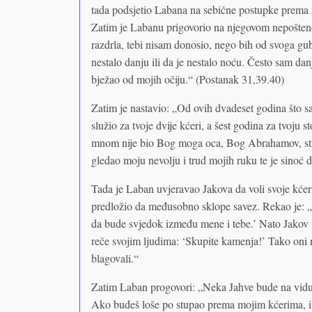
tada podsjetio Labana na sebične postupke prema 
Zatim je Labanu prigovorio na njegovom nepošten
razdrla, tebi nisam donosio, nego bih od svoga gub
nestalo danju ili da je nestalo noću. Često sam da
bježao od mojih očiju.“ (Postanak 31,39.40)
Zatim je nastavio: „Od ovih dvadeset godina što sa
služio za tvoje dvije kćeri, a šest godina za tvoju s
mnom nije bio Bog moga oca, Bog Abrahamov, stra
gledao moju nevolju i trud mojih ruku te je sinoć 
Tada je Laban uvjeravao Jakova da voli svoje kćeri
predložio da međusobno sklope savez. Rekao je: „‘
da bude svjedok između mene i tebe.’ Nato Jakov
reče svojim ljudima: ‘Skupite kamenja!’ Tako oni
blagovali.“
Zatim Laban progovori: „Neka Jahve bude na vidu 
Ako budeš loše po stupao prema mojim kćerima, il