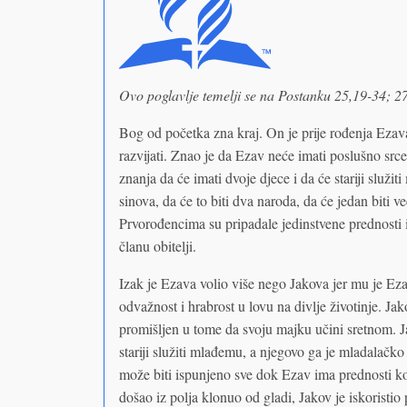
Ovo poglavlje temelji se na Postanku 25,19-34; 2
Bog od početka zna kraj. On je prije rođenja Ezav
razvijati. Znao je da Ezav neće imati poslušno src
znanja da će imati dvoje djece i da će stariji služi
sinova, da će to biti dva naroda, da će jedan biti ve
Prvorođencima su pripadale jedinstvene prednosti 
članu obitelji.
Izak je Ezava volio više nego Jakova jer mu je Ez
odvažnost i hrabrost u lovu na divlje životinje. Jako
promišljen u tome da svoju majku učini sretnom. J
stariji služiti mlađemu, a njegovo ga je mladalačk
može biti ispunjeno sve dok Ezav ima prednosti k
došao iz polja klonuo od gladi, Jakov je iskoristio