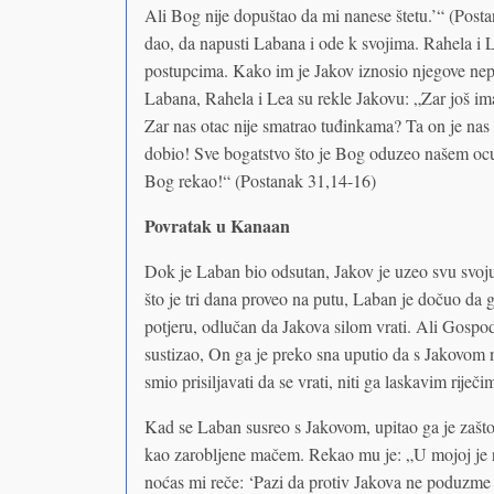
Ali Bog nije dopuštao da mi nanese štetu.’“ (Post
dao, da napusti Labana i ode k svojima. Rahela i L
postupcima. Kako im je Jakov iznosio njegove nepr
Labana, Rahela i Lea su rekle Jakovu: „Zar još 
Zar nas otac nije smatrao tuđinkama? Ta on je nas 
dobio! Sve bogatstvo što je Bog oduzeo našem ocu zb
Bog rekao!“ (Postanak 31,14-16)
Povratak u Kanaan
Dok je Laban bio odsutan, Jakov je uzeo svu svoju
što je tri dana proveo na putu, Laban je dočuo da g
potjeru, odlučan da Jakova silom vrati. Ali Gospo
sustizao, On ga je preko sna uputio da s Jakovom ne
smio prisiljavati da se vrati, niti ga laskavim riječ
Kad se Laban susreo s Jakovom, upitao ga je zašto
kao zarobljene mačem. Rekao mu je: „U mojoj je r
noćas mi reče: ‘Pazi da protiv Jakova ne poduzme š