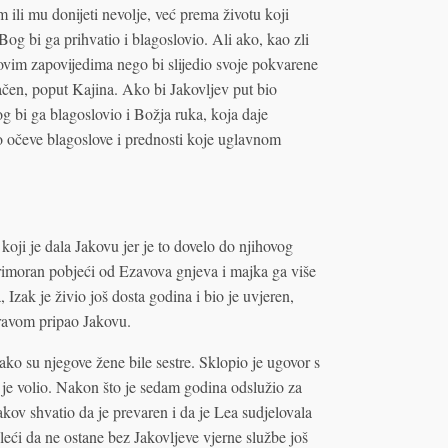
ili mu donijeti nevolje, već prema životu koji
og bi ga prihvatio i blagoslovio. Ali ako, kao zli
vim zapovijedima nego bi slijedio svoje pokvarene
ačen, poput Kajina. Ako bi Jakovljev put bio
g bi ga blagoslovio i Božja ruka, koja daje
io očeve blagoslove i prednosti koje uglavnom
oji je dala Jakovu jer je to dovelo do njihovog
 primoran pobjeći od Ezavova gnjeva i majka ga više
 Izak je živio još dosta godina i bio je uvjeren,
pravom pripao Jakovu.
ako su njegove žene bile sestre. Sklopio je ugovor s
e volio. Nakon što je sedam godina odslužio za
kov shvatio da je prevaren i da je Lea sudjelovala
želeći da ne ostane bez Jakovljeve vjerne službe još