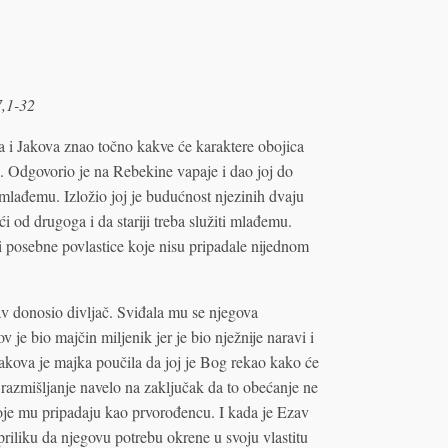
7,1-32
a i Jakova znao točno kakve će karaktere obojica
e. Odgovorio je na Rebekine vapaje i dao joj do
ti mlađemu. Izložio joj je budućnost njezinih dvaju
ći od drugoga i da stariji treba služiti mlađemu.
i posebne povlastice koje nisu pripadale nijednom
av donosio divljač. Sviđala mu se njegova
v je bio majčin miljenik jer je bio nježnije naravi i
akova je majka poučila da joj je Bog rekao kako će
o razmišljanje navelo na zaključak da to obećanje ne
oje mu pripadaju kao prvorođencu. I kada je Ezav
 priliku da njegovu potrebu okrene u svoju vlastitu