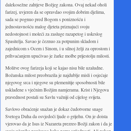
dalekosežne zahtjeve Božjeg zakona. Ovaj nekad oholi
farizej, uvjeren da se opravdao svojim dobrim djelima,
sada se pognuo pred Bogom s poniznošću i
jednostavnošću malog djeteta priznajući svoju
nedostojnost i moleći za zasluge razapetog i uskrslog
Spasitelja. Savao je čeznuo za potpunim skladom i
zajednicom s Ocem i Sinom, i u silnoj želji za oprostom i
prihvaćanjem upućivao je žarke molbe prijestolju milosti.
Molitve ovog farizeja koji se kajao nisu bile uzaludne.
Božanska milost preobrazila je najdublje misli i osjećaje
njegovog srca i njegove su plemenitije sposobnosti bile
usklađene s vječnim Božjim namjerama. Krist i Njegova
pravednost postali su Savlu važniji od cijelog svijeta.
Savlovo obraćenje snažan je dokaz čudotvorne snage
Svetoga Duha da osvjedoči ljude o grijehu. On je doista
vjerovao da je Isus iz Nazareta prezreo Božji zakon i da je
svoje učenike naučavao kako nema vrijednosti. Ali nakon