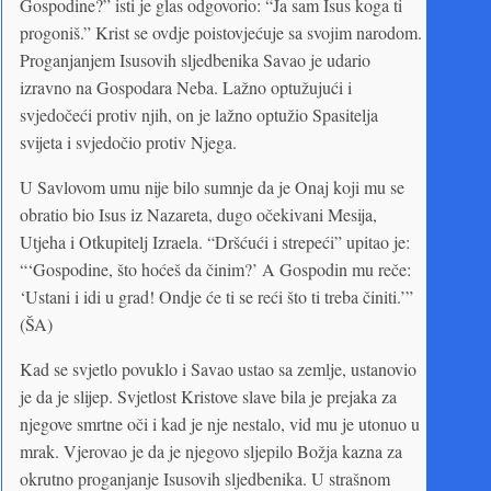
Gospodine?” isti je glas odgovorio: “Ja sam Isus koga ti
progoniš.” Krist se ovdje poistovjećuje sa svojim narodom.
Proganjanjem Isusovih sljedbenika Savao je udario
izravno na Gospodara Neba. Lažno optužujući i
svjedočeći protiv njih, on je lažno optužio Spasitelja
svijeta i svjedočio protiv Njega.
U Savlovom umu nije bilo sumnje da je Onaj koji mu se
obratio bio Isus iz Nazareta, dugo očekivani Mesija,
Utjeha i Otkupitelj Izraela. “Dršćući i strepeći” upitao je:
“‘Gospodine, što hoćeš da činim?’ A Gospodin mu reče:
‘Ustani i idi u grad! Ondje će ti se reći što ti treba činiti.’”
(ŠA)
Kad se svjetlo povuklo i Savao ustao sa zemlje, ustanovio
je da je slijep. Svjetlost Kristove slave bila je prejaka za
njegove smrtne oči i kad je nje nestalo, vid mu je utonuo u
mrak. Vjerovao je da je njegovo sljepilo Božja kazna za
okrutno proganjanje Isusovih sljedbenika. U strašnom