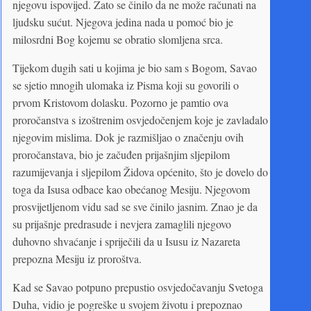
njegovu ispovijed. Zato se činilo da ne može računati na
ljudsku sućut. Njegova jedina nada u pomoć bio je
milosrdni Bog kojemu se obratio slomljena srca.
Tijekom dugih sati u kojima je bio sam s Bogom, Savao
se sjetio mnogih ulomaka iz Pisma koji su govorili o
prvom Kristovom dolasku. Pozorno je pamtio ova
proročanstva s izoštrenim osvjedočenjem koje je zavladalo
njegovim mislima. Dok je razmišljao o značenju ovih
proročanstava, bio je začuđen prijašnjim sljepilom
razumijevanja i sljepilom Židova općenito, što je dovelo do
toga da Isusa odbace kao obećanog Mesiju. Njegovom
prosvijetljenom vidu sad se sve činilo jasnim. Znao je da
su prijašnje predrasude i nevjera zamaglili njegovo
duhovno shvaćanje i spriječili da u Isusu iz Nazareta
prepozna Mesiju iz proroštva.
Kad se Savao potpuno prepustio osvjedočavanju Svetoga
Duha, vidio je pogreške u svojem životu i prepoznao