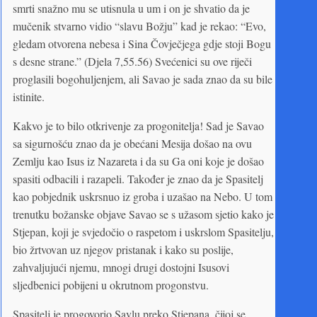
smrti snažno mu se utisnula u um i on je shvatio da je
mučenik stvarno vidio “slavu Božju” kad je rekao: “Evo,
gledam otvorena nebesa i Sina Čovječjega gdje stoji Bogu
s desne strane.” (Djela 7,55.56) Svećenici su ove riječi
proglasili bogohuljenjem, ali Savao je sada znao da su bile
istinite.
Kakvo je to bilo otkrivenje za progonitelja! Sad je Savao
sa sigurnošću znao da je obećani Mesija došao na ovu
Zemlju kao Isus iz Nazareta i da su Ga oni koje je došao
spasiti odbacili i razapeli. Također je znao da je Spasitelj
kao pobjednik uskrsnuo iz groba i uzašao na Nebo. U tom
trenutku božanske objave Savao se s užasom sjetio kako je
Stjepan, koji je svjedočio o raspetom i uskrslom Spasitelju,
bio žrtvovan uz njegov pristanak i kako su poslije,
zahvaljujući njemu, mnogi drugi dostojni Isusovi
sljedbenici pobijeni u okrutnom progonstvu.
Spasitelj je progovorio Savlu preko Stjepana, čijoj se