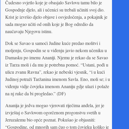
Čudesno svjetlo koje je obasjalo Savlovu tamu bilo je
Gospodnje djelo, ali i učenici su trebali učiniti svoj dio.
Krist je izvršio djelo objave i osvjedočenja, a pokajnik je
sada mogao učiti od onih koje je Bog odredio da
naučavaju Njegovu istinu.
Dok se Savao u samoći Judine kuće predao molitvi i
moljenju, Gospodin se u viđenju javio nekom učeniku u
Damasku po imenu Ananiji. Njemu je rekao da se Savao
iz Tarza moli i da mu je potrebna pomoć. “Ustani, pođi u
ulicu zvanu Ravna”, rekao je nebeski vjesnik, “i u kući
Judinoj potraži Taržanina imenom Savla. Eno, moli se; i u
viđenju vidje čovjeka imenom Ananiju gdje ulazi i polaže
na nj ruke da bi progledao.” (DF)
Ananija je jedva mogao vjerovati riječima anđela, jer je
izvještaj o Savlovom ogorčenom progonstvu svetih u
Jeruzalemu bio opće poznat. Pokušao je objasniti:
“Gospodine, od mnogih sam čuo o tom čovjeku koliko je