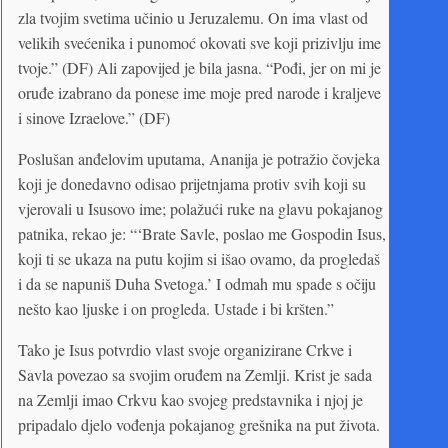
zla tvojim svetima učinio u Jeruzalemu. On ima vlast od
velikih svećenika i punomoć okovati sve koji prizivlju ime
tvoje.” (DF) Ali zapovijed je bila jasna. “Pođi, jer on mi je
oruđe izabrano da ponese ime moje pred narode i kraljeve
i sinove Izraelove.” (DF)
Poslušan anđelovim uputama, Ananija je potražio čovjeka
koji je donedavno odisao prijetnjama protiv svih koji su
vjerovali u Isusovo ime; polažući ruke na glavu pokajanog
patnika, rekao je: “‘Brate Savle, poslao me Gospodin Isus,
koji ti se ukaza na putu kojim si išao ovamo, da progledaš
i da se napuniš Duha Svetoga.’ I odmah mu spade s očiju
nešto kao ljuske i on progleda. Ustade i bi kršten.”
Tako je Isus potvrdio vlast svoje organizirane Crkve i
Savla povezao sa svojim oruđem na Zemlji. Krist je sada
na Zemlji imao Crkvu kao svojeg predstavnika i njoj je
pripadalo djelo vođenja pokajanog grešnika na put života.