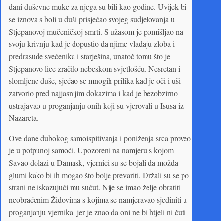
dani duševne muke za njega su bili kao godine. Uvijek bi
se iznova s boli u duši prisjećao svojeg sudjelovanja u
Stjepanovoj mučeničkoj smrti. S užasom je pomišljao na
svoju krivnju kad je dopustio da njime vladaju zloba i
predrasude svećenika i starješina, unatoč tomu što je
Stjepanovo lice zračilo nebeskom svjetlošću. Nesretan i
slomljene duše, sjećao se mnogih prilika kad je oči i uši
zatvorio pred najjasnijim dokazima i kad je bezobzirno
ustrajavao u proganjanju onih koji su vjerovali u Isusa iz
Nazareta.
Ove dane dubokog samoispitivanja i poniženja srca proveo
je u potpunoj samoći. Upozoreni na namjeru s kojom
Savao dolazi u Damask, vjernici su se bojali da možda
glumi kako bi ih mogao što bolje prevariti. Držali su se po
strani ne iskazujući mu sućut. Nije se imao želje obratiti
neobraćenim Židovima s kojima se namjeravao sjediniti u
proganjanju vjernika, jer je znao da oni ne bi htjeli ni čuti