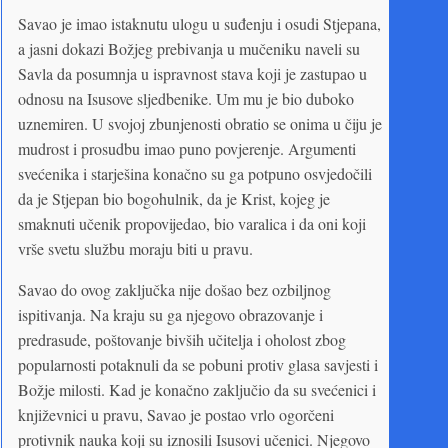
Savao je imao istaknutu ulogu u suđenju i osudi Stjepana,
a jasni dokazi Božjeg prebivanja u mučeniku naveli su
Savla da posumnja u ispravnost stava koji je zastupao u
odnosu na Isusove sljedbenike. Um mu je bio duboko
uznemiren. U svojoj zbunjenosti obratio se onima u čiju je
mudrost i prosudbu imao puno povjerenje. Argumenti
svećenika i starješina konačno su ga potpuno osvjedočili
da je Stjepan bio bogohulnik, da je Krist, kojeg je
smaknuti učenik propovijedao, bio varalica i da oni koji
vrše svetu službu moraju biti u pravu.
Savao do ovog zaključka nije došao bez ozbiljnog
ispitivanja. Na kraju su ga njegovo obrazovanje i
predrasude, poštovanje bivših učitelja i oholost zbog
popularnosti potaknuli da se pobuni protiv glasa savjesti i
Božje milosti. Kad je konačno zaključio da su svećenici i
književnici u pravu, Savao je postao vrlo ogorčeni
protivnik nauka koji su iznosili Isusovi učenici. Njegovo