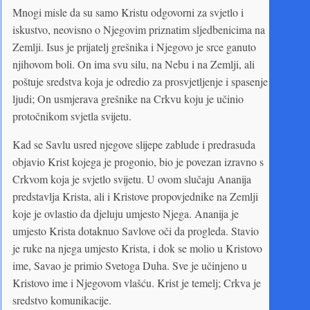
Mnogi misle da su samo Kristu odgovorni za svjetlo i
iskustvo, neovisno o Njegovim priznatim sljedbenicima na
Zemlji. Isus je prijatelj grešnika i Njegovo je srce ganuto
njihovom boli. On ima svu silu, na Nebu i na Zemlji, ali
poštuje sredstva koja je odredio za prosvjetljenje i spasenje
ljudi; On usmjerava grešnike na Crkvu koju je učinio
protočnikom svjetla svijetu.
Kad se Savlu usred njegove slijepe zablude i predrasuda
objavio Krist kojega je progonio, bio je povezan izravno s
Crkvom koja je svjetlo svijetu. U ovom slučaju Ananija
predstavlja Krista, ali i Kristove propovjednike na Zemlji
koje je ovlastio da djeluju umjesto Njega. Ananija je
umjesto Krista dotaknuo Savlove oči da progleda. Stavio
je ruke na njega umjesto Krista, i dok se molio u Kristovo
ime, Savao je primio Svetoga Duha. Sve je učinjeno u
Kristovo ime i Njegovom vlašću. Krist je temelj; Crkva je
sredstvo komunikacije.