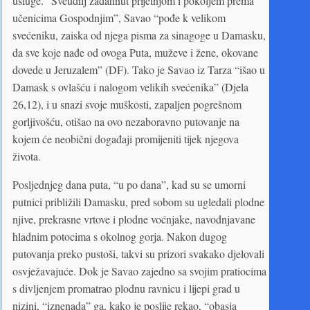
usluge. “Sveudilj zadahnut prijetnjom i pokoljem prema
učenicima Gospodnjim”, Savao “pođe k velikom
svećeniku, zaiska od njega pisma za sinagoge u Damasku,
da sve koje nađe od ovoga Puta, muževe i žene, okovane
dovede u Jeruzalem” (DF). Tako je Savao iz Tarza “išao u
Damask s ovlašću i nalogom velikih svećenika” (Djela
26,12), i u snazi svoje muškosti, zapaljen pogrešnom
gorljivošću, otišao na ovo nezaboravno putovanje na
kojem će neobični događaji promijeniti tijek njegova
života.
Posljednjeg dana puta, “u po dana”, kad su se umorni
putnici približili Damasku, pred sobom su ugledali plodne
njive, prekrasne vrtove i plodne voćnjake, navodnjavane
hladnim potocima s okolnog gorja. Nakon dugog
putovanja preko pustoši, takvi su prizori svakako djelovali
osvježavajuće. Dok je Savao zajedno sa svojim pratiocima
s divljenjem promatrao plodnu ravnicu i lijepi grad u
nizini, “iznenada” ga, kako je poslije rekao, “obasja