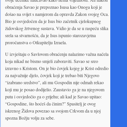
obraćenja Savao je prepoznao Isusa kao Onoga koji je
došao na svijet s namjerom da opravda Zakon svojeg Oca.
Bio je osvjedočen da je Isus bio začetnik cjelokupnog
židovskog žrtvenog sustava. Vidio je da se u raspeću slika
srela sa stvarnošću, da je Isus ispunio starozavjetna
proročanstva o Otkupitelju Izraela.
U izvještaju o Savlovom obraćenju nalazimo važna načela
koja nikad ne bismo smjeli zaboraviti. Savao se sreo
izravno s Kristom. On je bio čovjek kojeg je Krist odredio
za najvažnije djelo, čovjek koji je trebao biti Njegovo
“izabrano sredstvo”, ali mu Gospodin nije odmah rekao
koji mu je posao dodijelio. Zaustavio ga je na njegovom
putu i osvjedočio ga o grijehu; ali kad je Savao upitao:
“Gospodine, što hoćeš da činim?” Spasitelj je ovog
iskrenog Židova povezao sa svojom Crkvom da u njoj
spozna Božju volju za sebe.