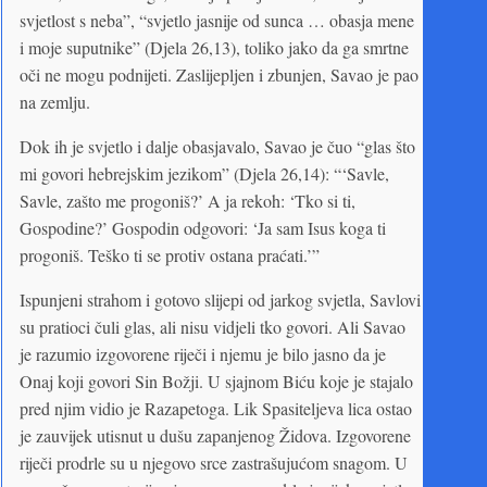
svjetlost s neba”, “svjetlo jasnije od sunca … obasja mene
i moje suputnike” (Djela 26,13), toliko jako da ga smrtne
oči ne mogu podnijeti. Zaslijepljen i zbunjen, Savao je pao
na zemlju.
Dok ih je svjetlo i dalje obasjavalo, Savao je čuo “glas što
mi govori hebrejskim jezikom” (Djela 26,14): “‘Savle,
Savle, zašto me progoniš?’ A ja rekoh: ‘Tko si ti,
Gospodine?’ Gospodin odgovori: ‘Ja sam Isus koga ti
progoniš. Teško ti se protiv ostana praćati.’”
Ispunjeni strahom i gotovo slijepi od jarkog svjetla, Savlovi
su pratioci čuli glas, ali nisu vidjeli tko govori. Ali Savao
je razumio izgovorene riječi i njemu je bilo jasno da je
Onaj koji govori Sin Božji. U sjajnom Biću koje je stajalo
pred njim vidio je Razapetoga. Lik Spasiteljeva lica ostao
je zauvijek utisnut u dušu zapanjenog Židova. Izgovorene
riječi prodrle su u njegovo srce zastrašujućom snagom. U