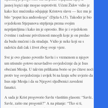
jasnoj logici nije mogao usprotiviti. Učeni Židov vidio je
kako lice mučenika odsjajuje Kristovu slavu — lice mu je
bilo “poput lica anđeoskoga” (Djela 6,15). Također je bio
svjedokom Stjepanova strpljenja prema svojim
neprijateljima i kako im je oprostio. Bio je i svjedokom
čvrstine i radosne privrženosti mnogih koje je on predao
da budu mučeni i da stradaju. Vidio je neke koji su s
radošću dali čak i život zbog svoje vjere.
Sve je ovo glasno govorilo Savlu i s vremenom u njegov
um utisnulo gotovo nesavladivo osvjedočenje da je Isus
obećani Mesija. U takvim prilikama borio se po čitave noći
protiv tog osvjedočenja i uvijek bi na kraju sebe uvjerio da
Isus nije Mesija i da su Njegovi sljedbenici zavedeni
fanatici.
A sada je Krist progovorio Savlu vlastitim glasom: “Savle,
Savle, zašto me progoniš?” A na pitanje: “Tko si ti,