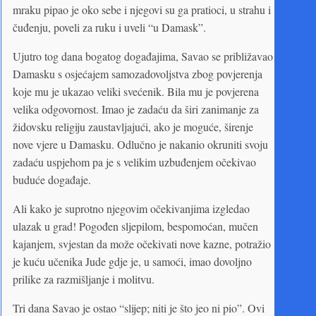
mraku pipao je oko sebe i njegovi su ga pratioci, u strahu i
čuđenju, poveli za ruku i uveli “u Damask”.
Ujutro tog dana bogatog događajima, Savao se približavao
Damasku s osjećajem samozadovoljstva zbog povjerenja
koje mu je ukazao veliki svećenik. Bila mu je povjerena
velika odgovornost. Imao je zadaću da širi zanimanje za
židovsku religiju zaustavljajući, ako je moguće, širenje
nove vjere u Damasku. Odlučno je nakanio okruniti svoju
zadaću uspjehom pa je s velikim uzbuđenjem očekivao
buduće događaje.
Ali kako je suprotno njegovim očekivanjima izgledao
ulazak u grad! Pogođen sljepilom, bespomoćan, mučen
kajanjem, svjestan da može očekivati nove kazne, potražio
je kuću učenika Jude gdje je, u samoći, imao dovoljno
prilike za razmišljanje i molitvu.
Tri dana Savao je ostao “slijep; niti je što jeo ni pio”. Ovi