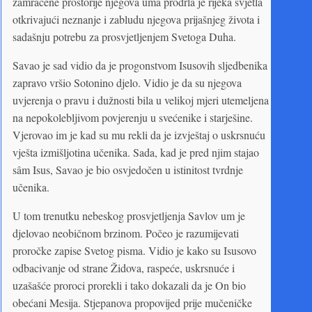
zamračene prostorije njegova uma prodrla je rijeka svjetla
otkrivajući neznanje i zabludu njegova prijašnjeg života i
sadašnju potrebu za prosvjetljenjem Svetoga Duha.
Savao je sad vidio da je progonstvom Isusovih sljedbenika
zapravo vršio Sotonino djelo. Vidio je da su njegova
uvjerenja o pravu i dužnosti bila u velikoj mjeri utemeljena
na nepokolebljivom povjerenju u svećenike i starješine.
Vjerovao im je kad su mu rekli da je izvještaj o uskrsnuću
vješta izmišljotina učenika. Sada, kad je pred njim stajao
sâm Isus, Savao je bio osvjedočen u istinitost tvrdnje
učenika.
U tom trenutku nebeskog prosvjetljenja Savlov um je
djelovao neobičnom brzinom. Počeo je razumijevati
proročke zapise Svetog pisma. Vidio je kako su Isusovo
odbacivanje od strane Židova, raspeće, uskrsnuće i
uzašašće proroci prorekli i tako dokazali da je On bio
obećani Mesija. Stjepanova propovijed prije mučeničke