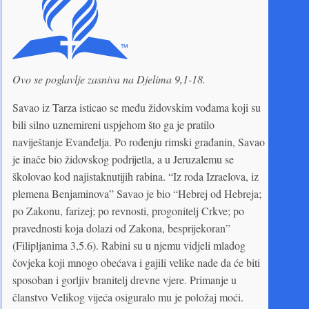
Ovo se poglavlje zasniva na Djelima 9,1-18.
Savao iz Tarza isticao se među židovskim vođama koji su
bili silno uznemireni uspjehom što ga je pratilo
naviještanje Evanđelja. Po rođenju rimski građanin, Savao
je inače bio židovskog podrijetla, a u Jeruzalemu se
školovao kod najistaknutijih rabina. “Iz roda Izraelova, iz
plemena Benjaminova” Savao je bio “Hebrej od Hebreja;
po Zakonu, farizej; po revnosti, progonitelj Crkve; po
pravednosti koja dolazi od Zakona, besprijekoran”
(Filipljanima 3,5.6). Rabini su u njemu vidjeli mladog
čovjeka koji mnogo obećava i gajili velike nade da će biti
sposoban i gorljiv branitelj drevne vjere. Primanje u
članstvo Velikog vijeća osiguralo mu je položaj moći.