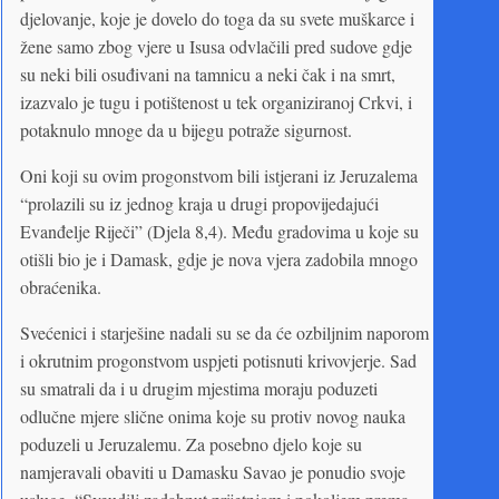
djelovanje, koje je dovelo do toga da su svete muškarce i
žene samo zbog vjere u Isusa odvlačili pred sudove gdje
su neki bili osuđivani na tamnicu a neki čak i na smrt,
izazvalo je tugu i potištenost u tek organiziranoj Crkvi, i
potaknulo mnoge da u bijegu potraže sigurnost.
Oni koji su ovim progonstvom bili istjerani iz Jeruzalema
“prolazili su iz jednog kraja u drugi propovijedajući
Evanđelje Riječi” (Djela 8,4). Među gradovima u koje su
otišli bio je i Damask, gdje je nova vjera zadobila mnogo
obraćenika.
Svećenici i starješine nadali su se da će ozbiljnim naporom
i okrutnim progonstvom uspjeti potisnuti krivovjerje. Sad
su smatrali da i u drugim mjestima moraju poduzeti
odlučne mjere slične onima koje su protiv novog nauka
poduzeli u Jeruzalemu. Za posebno djelo koje su
namjeravali obaviti u Damasku Savao je ponudio svoje