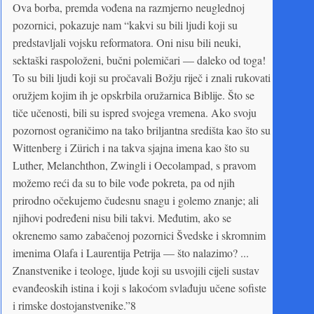
Ova borba, premda vođena na razmjerno neuglednoj
pozornici, pokazuje nam “kakvi su bili ljudi koji su
predstavljali vojsku reformatora. Oni nisu bili neuki,
sektaški raspoloženi, bučni polemičari — daleko od toga!
To su bili ljudi koji su pročavali Božju riječ i znali rukovati
oružjem kojim ih je opskrbila oružarnica Biblije. Što se
tiče učenosti, bili su ispred svojega vremena. Ako svoju
pozornost ograničimo na tako briljantna središta kao što su
Wittenberg i Zürich i na takva sjajna imena kao što su
Luther, Melanchthon, Zwingli i Oecolampad, s pravom
možemo reći da su to bile vođe pokreta, pa od njih
prirodno očekujemo čudesnu snagu i golemo znanje; ali
njihovi podređeni nisu bili takvi. Međutim, ako se
okrenemo samo zabačenoj pozornici Švedske i skromnim
imenima Olafa i Laurentija Petrija — što nalazimo? ...
Znanstvenike i teologe, ljude koji su usvojili cijeli sustav
evanđeoskih istina i koji s lakoćom svlađuju učene sofiste
i rimske dostojanstvenike.”8