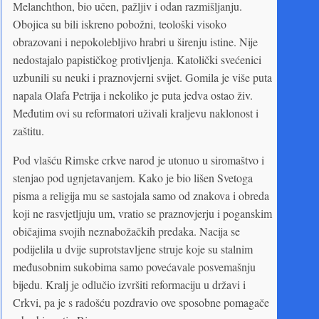
Melanchthon, bio učen, pažljiv i odan razmišljanju.
Obojica su bili iskreno pobožni, teološki visoko
obrazovani i nepokolebljivo hrabri u širenju istine. Nije
nedostajalo papističkog protivljenja. Katolički svećenici
uzbunili su neuki i praznovjerni svijet. Gomila je više puta
napala Olafa Petrija i nekoliko je puta jedva ostao živ.
Međutim ovi su reformatori uživali kraljevu naklonost i
zaštitu.
Pod vlašću Rimske crkve narod je utonuo u siromaštvo i
stenjao pod ugnjetavanjem. Kako je bio lišen Svetoga
pisma a religija mu se sastojala samo od znakova i obreda
koji ne rasvjetljuju um, vratio se praznovjerju i poganskim
običajima svojih neznabožačkih predaka. Nacija se
podijelila u dvije suprotstavljene struje koje su stalnim
međusobnim sukobima samo povećavale posvemašnju
bijedu. Kralj je odlučio izvršiti reformaciju u državi i
Crkvi, pa je s radošću pozdravio ove sposobne pomagače