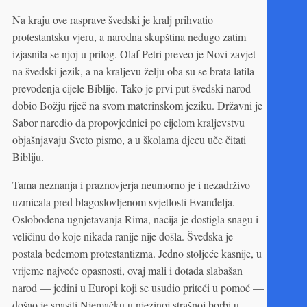
Na kraju ove rasprave švedski je kralj prihvatio
protestantsku vjeru, a narodna skupština nedugo zatim
izjasnila se njoj u prilog. Olaf Petri preveo je Novi zavjet
na švedski jezik, a na kraljevu želju oba su se brata latila
prevođenja cijele Biblije. Tako je prvi put švedski narod
dobio Božju riječ na svom materinskom jeziku. Državni je
Sabor naredio da propovjednici po cijelom kraljevstvu
objašnjavaju Sveto pismo, a u školama djecu uče čitati
Bibliju.
Tama neznanja i praznovjerja neumorno je i nezadrživo
uzmicala pred blagoslovljenom svjetlosti Evanđelja.
Oslobođena ugnjetavanja Rima, nacija je dostigla snagu i
veličinu do koje nikada ranije nije došla. Švedska je
postala bedemom protestantizma. Jedno stoljeće kasnije, u
vrijeme najveće opasnosti, ovaj mali i dotada slabašan
narod — jedini u Europi koji se usudio priteći u pomoć —
došao je spasiti Njemačku u njezinoj strašnoj borbi u