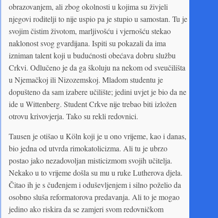
obrazovanjem, ali zbog okolnosti u kojima su živjeli
njegovi roditelji to nije uspio pa je stupio u samostan. Tu je
svojim čistim životom, marljivošću i vjernošću stekao
naklonost svog gvardijana. Ispiti su pokazali da ima
izniman talent koji u budućnosti obećava dobru službu
Crkvi. Odlučeno je da ga školuju na nekom od sveučilišta
u Njemačkoj ili Nizozemskoj. Mladom studentu je
dopušteno da sam izabere učilište; jedini uvjet je bio da ne
ide u Wittenberg. Student Crkve nije trebao biti izložen
otrovu krivovjerja. Tako su rekli redovnici.
Tausen je otišao u Köln koji je u ono vrijeme, kao i danas,
bio jedna od utvrda rimokatolicizma. Ali tu je ubrzo
postao jako nezadovoljan misticizmom svojih učitelja.
Nekako u to vrijeme došla su mu u ruke Lutherova djela.
Čitao ih je s čuđenjem i oduševljenjem i silno poželio da
osobno sluša reformatorova predavanja. Ali to je mogao
jedino ako riskira da se zamjeri svom redovničkom