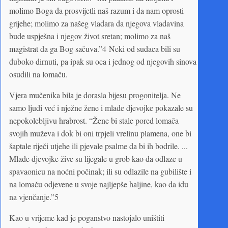
molimo Boga da prosvijetli naš razum i da nam oprosti
grijehe; molimo za našeg vladara da njegova vladavina
bude uspješna i njegov život sretan; molimo za naš
magistrat da ga Bog sačuva.”4 Neki od sudaca bili su
duboko dirnuti, pa ipak su oca i jednog od njegovih sinova
osudili na lomaču.
Vjera mučenika bila je dorasla bijesu progonitelja. Ne
samo ljudi već i nježne žene i mlade djevojke pokazale su
nepokolebljivu hrabrost. “Žene bi stale pored lomača
svojih muževa i dok bi oni trpjeli vrelinu plamena, one bi
šaptale riječi utjehe ili pjevale psalme da bi ih bodrile. ...
Mlade djevojke žive su lijegale u grob kao da odlaze u
spavaonicu na noćni počinak; ili su odlazile na gubilište i
na lomaču odjevene u svoje najljepše haljine, kao da idu
na vjenčanje.”5
Kao u vrijeme kad je poganstvo nastojalo uništiti