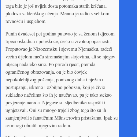
toga bilo je još uvijek dosta potomaka starih kršćana,
plodova valdenškog učenja. Menno je radio s velikom
revnošću i uspjehom.
Punih dvadeset pet godina putovao je sa ženom i djecom,
trpeći oskudicu i poteškoće, često u životnoj opasnosti.
Proputovao je Nizozemsku i sjevernu Njemačku, radeći
većim dijelom među siromašnijim slojevima, ali se njegov
utjecaj nadaleko širio. Po prirodi rječit, premda
ograničenog obrazovanja, on je bio čovjek
nepokolebljivog poštenja, poniznog duha i nježan u
postupanju, iskreno i ozbiljno pobožan, koji je živio
sukladno načelima što ih je naučavao, pa je tako stekao
povjerenje naroda. Njegove su sljedbenike raspršili i
ugnjetavali. Oni su mnogo trpjeli zbog toga što su ih
zamjenjivali s fanatičnim Münsterovim pristašama. Ipak su
se mnogi obratili njegovim radom.