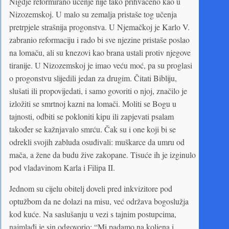
Nigdje reformirano učenje nije tako prihvaćeno kao u
Nizozemskoj. U malo su zemalja pristaše tog učenja
pretrpjele strašnija progonstva. U Njemačkoj je Karlo V.
zabranio reformaciju i rado bi sve njezine pristaše poslao
na lomaču, ali su knezovi kao brana ustali protiv njegove
tiranije. U Nizozemskoj je imao veću moć, pa su proglasi
o progonstvu slijedili jedan za drugim. Čitati Bibliju,
slušati ili propovijedati, i samo govoriti o njoj, značilo je
izložiti se smrtnoj kazni na lomači. Moliti se Bogu u
tajnosti, odbiti se pokloniti kipu ili zapjevati psalam
također se kažnjavalo smrću. Čak su i one koji bi se
odrekli svojih zabluda osuđivali: muškarce da umru od
mača, a žene da budu žive zakopane. Tisuće ih je izginulo
pod vladavinom Karla i Filipa II.
Jednom su cijelu obitelj doveli pred inkvizitore pod
optužbom da ne dolazi na misu, već održava bogoslužja
kod kuće. Na saslušanju u vezi s tajnim postupcima,
najmlađi je sin odgovorio: “Mi padamo na koljena i