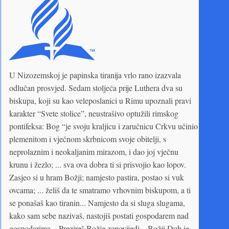
U Nizozemskoj je papinska tiranija vrlo rano izazvala
odlučan prosvjed. Sedam stoljeća prije Luthera dva su
biskupa, koji su kao veleposlanici u Rimu upoznali pravi
karakter “Svete stolice”, neustrašivo optužili rimskog
pontifeksa: Bog “je svoju kraljicu i zaručnicu Crkvu učinio
plemenitom i vječnom skrbnicom svoje obitelji, s
neprolaznim i neokaljanim mirazom, i dao joj vječnu
krunu i žezlo; ... sva ova dobra ti si prisvojio kao lopov.
Zasjeo si u hram Božji; namjesto pastira, postao si vuk
ovcama; ... želiš da te smatramo vrhovnim biskupom, a ti
se ponašaš kao tiranin... Namjesto da si sluga slugama,
kako sam sebe nazivaš, nastojiš postati gospodarem nad
gospodarima... Prezireš Božje zapovijedi... Božji Duh je