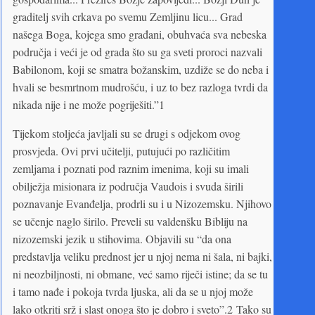
graditelj svih crkava po svemu Zemljinu licu... Grad
našega Boga, kojega smo građani, obuhvaća sva nebeska
područja i veći je od grada što su ga sveti proroci nazvali
Babilonom, koji se smatra božanskim, uzdiže se do neba i
hvali se besmrtnom mudrošću, i uz to bez razloga tvrdi da
nikada nije i ne može pogriješiti.”1
Tijekom stoljeća javljali su se drugi s odjekom ovog
prosvjeda. Ovi prvi učitelji, putujući po različitim
zemljama i poznati pod raznim imenima, koji su imali
obilježja misionara iz područja Vaudois i svuda širili
poznavanje Evanđelja, prodrli su i u Nizozemsku. Njihovo
se učenje naglo širilo. Preveli su valdenšku Bibliju na
nizozemski jezik u stihovima. Objavili su “da ona
predstavlja veliku prednost jer u njoj nema ni šala, ni bajki,
ni neozbiljnosti, ni obmane, već samo riječi istine; da se tu
i tamo nađe i pokoja tvrda ljuska, ali da se u njoj može
lako otkriti srž i slast onoga što je dobro i sveto”.2 Tako su