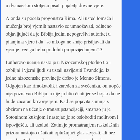
u dvanaestom stoljeću pisali prijatelji drevne vjere.
A onda su počela progonstva Rima. Ali usred lomača i
mučenja broj vjernih nastavio se umnožavati, odlučno
objavljujući da je Biblija jedini nepogrešivi autoritet u
pitanjima vjere i da “se nikoga ne smije prisiljavati da
vjeruje, već ga treba pridobiti propovijedanjem”.3
Lutherovo učenje našlo je u Nizozemskoj plodno tlo i
ozbiljni i vjerni ljudi su ustali navijestiti Evanđelje. Iz
jedne nizozemske provincije došao je Menno Simons.
Odgojen kao rimokatolik i zaređen za svećenika, on uopće
nije poznavao Bibliju, a nije ju htio čitati jer se bojao da ne
bude začaran krivovjerjem. Kad se pojavila sumnja s
obzirom na učenje o transsupstancijaciji, smatrao ju je
Sotoninom kušnjom i nastojao je se osloboditi molitvom i
ispoviješću, ali uzalud. Zatim je promatranjem raskalašnih
prizora nastojao ušutkati optužujući glas savjesti, ali bez