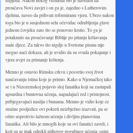
uspjeha. Nakon nekog vremena bio je naveden da
proučava Novi zavjet i on ga je, zajedno s Lutherovim
djelima, naveo da prihvati reformiranu vjeru. Ubrzo nakon
toga bio je u susjednom selu očevidac odrubljenja glave
jednom čovjeku zato što se ponovno krstio. To ga je
potaknulo na proučavanje Biblije po pitanju krštavanja
male djece. Za takvo što nigdje u Svetome pismu nije
mogao naći dokaza, ali je uvidio da su svuda pokajanje i
vjera uvjet za primanje krštenja.
Menno je ostavio Rimsku crkvu i posvetio svoj život
naučavanju istina koje je primio. Kako u Njemačkoj tako
se i u Nizozemskoj pojavio sloj fanatika koji su zastupali
apsurdna i buntovna učenja, napadajući red i pristojnost,
pribjegavajući nasilju i bunama. Menno je vidio koje će
strašne posljedice ovi pokreti neizbježno izazvati, pa se
oštro usprotivio lažnom učenju i divljim planovima
fanatika. Ali bilo je mnogih koje su ovi fanatici zaveli, i
koji su se ipak odrekli njihovog pogubnog učenja; osim