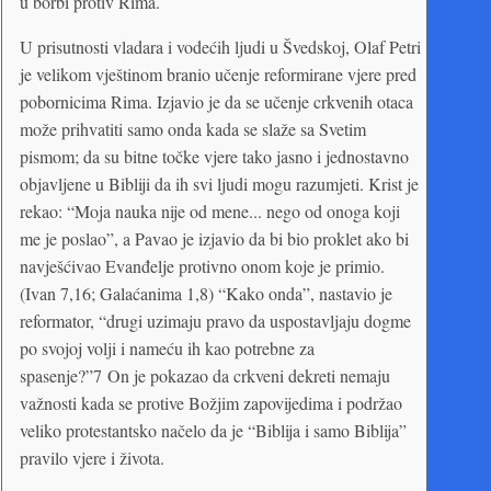
u borbi protiv Rima.
U prisutnosti vladara i vodećih ljudi u Švedskoj, Olaf Petri
je velikom vještinom branio učenje reformirane vjere pred
pobornicima Rima. Izjavio je da se učenje crkvenih otaca
može prihvatiti samo onda kada se slaže sa Svetim
pismom; da su bitne točke vjere tako jasno i jednostavno
objavljene u Bibliji da ih svi ljudi mogu razumjeti. Krist je
rekao: “Moja nauka nije od mene... nego od onoga koji
me je poslao”, a Pavao je izjavio da bi bio proklet ako bi
navješćivao Evanđelje protivno onom koje je primio.
(Ivan 7,16; Galaćanima 1,8) “Kako onda”, nastavio je
reformator, “drugi uzimaju pravo da uspostavljaju dogme
po svojoj volji i nameću ih kao potrebne za
spasenje?”7 On je pokazao da crkveni dekreti nemaju
važnosti kada se protive Božjim zapovijedima i podržao
veliko protestantsko načelo da je “Biblija i samo Biblija”
pravilo vjere i života.