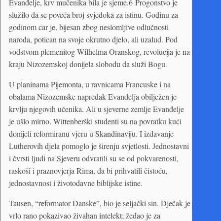
Evanđelje, krv mučenika bila je sjeme.6 Progonstvo je
služilo da se poveća broj svjedoka za istinu. Godinu za
godinom car je, bijesan zbog neslomljive odlučnosti
naroda, potican na svoje okrutno djelo, ali uzalud. Pod
vodstvom plemenitog Wilhelma Oranskog, revolucija je na
kraju Nizozemskoj donijela slobodu da služi Bogu.
U planinama Pijemonta, u ravnicama Francuske i na
obalama Nizozemske napredak Evanđelja obilježen je
krvlju njegovih učenika. Ali u sjeverne zemlje Evanđelje
je ušlo mirno. Wittenberški studenti su na povratku kući
donijeli reformiranu vjeru u Skandinaviju. I izdavanje
Lutherovih djela pomoglo je širenju svjetlosti. Jednostavni
i čvrsti ljudi na Sjeveru odvratili su se od pokvarenosti,
raskoši i praznovjerja Rima, da bi prihvatili čistoću,
jednostavnost i životodavne biblijske istine.
Tausen, “reformator Danske”, bio je seljački sin. Dječak je
vrlo rano pokazivao živahan intelekt; žeđao je za