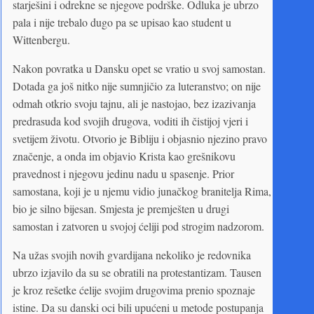
starješini i odrekne se njegove podrške. Odluka je ubrzo
pala i nije trebalo dugo pa se upisao kao student u
Wittenbergu.
Nakon povratka u Dansku opet se vratio u svoj samostan.
Dotada ga još nitko nije sumnjičio za luteranstvo; on nije
odmah otkrio svoju tajnu, ali je nastojao, bez izazivanja
predrasuda kod svojih drugova, voditi ih čistijoj vjeri i
svetijem životu. Otvorio je Bibliju i objasnio njezino pravo
značenje, a onda im objavio Krista kao grešnikovu
pravednost i njegovu jedinu nadu u spasenje. Prior
samostana, koji je u njemu vidio junačkog branitelja Rima,
bio je silno bijesan. Smjesta je premješten u drugi
samostan i zatvoren u svojoj ćeliji pod strogim nadzorom.
Na užas svojih novih gvardijana nekoliko je redovnika
ubrzo izjavilo da su se obratili na protestantizam. Tausen
je kroz rešetke ćelije svojim drugovima prenio spoznaje
istine. Da su danski oci bili upućeni u metode postupanja