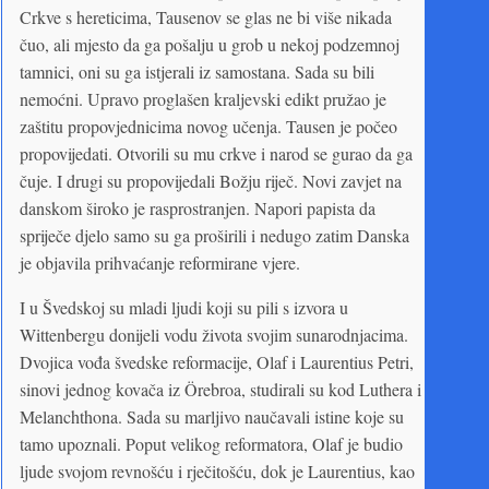
Crkve s hereticima, Tausenov se glas ne bi više nikada
čuo, ali mjesto da ga pošalju u grob u nekoj podzemnoj
tamnici, oni su ga istjerali iz samostana. Sada su bili
nemoćni. Upravo proglašen kraljevski edikt pružao je
zaštitu propovjednicima novog učenja. Tausen je počeo
propovijedati. Otvorili su mu crkve i narod se gurao da ga
čuje. I drugi su propovijedali Božju riječ. Novi zavjet na
danskom široko je rasprostranjen. Napori papista da
spriječe djelo samo su ga proširili i nedugo zatim Danska
je objavila prihvaćanje reformirane vjere.
I u Švedskoj su mladi ljudi koji su pili s izvora u
Wittenbergu donijeli vodu života svojim sunarodnjacima.
Dvojica vođa švedske reformacije, Olaf i Laurentius Petri,
sinovi jednog kovača iz Örebroa, studirali su kod Luthera i
Melanchthona. Sada su marljivo naučavali istine koje su
tamo upoznali. Poput velikog reformatora, Olaf je budio
ljude svojom revnošću i rječitošću, dok je Laurentius, kao