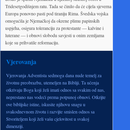
Tridesetgodišnjem ratu. Tada se činilo da će cijela sjeverna
Europa ponovno pasti pod tiraniju Rima. Švedska vojska
omogućila je Njemačkoj da okrene plimu papinskih
uspjeha, osigura toleranciju za protestante — kalvine i
luterane — i obnovi slobodu savjesti u onim zemljama
koje su prihvatile reformaciju.
Vjerovanja
Vjerovanja Adventista sedmoga dana nude temelj za
životnu preobrazbu, utemeljen na Bibliji. Ta učenja
otkrivaju Boga koji želi imati odnos sa svakim od nas,
neprestano nas vodeći prema potpunoj obnovi. Otkrijte
ove biblijske istine, iskusite njihovu snagu u
svakodnevnom životu i razvijte smislen odnos sa
Stvoriteljem koji želi vašu cjelovitost u svakoj
dimenziji.