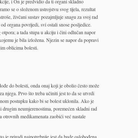
cije, i On je predvidio da ti organi skladno
amo se o složenom ustrojstvu svog tijela, rezultat
istroše, živčani sustav pozajmljuje snagu za svoj rad
n od organa povrijedi, svi ostali snose posljedice.
tpora; a tada stupa u akciju i čini odlučan napor
kojemu je bila izložena. Njezin se napor da popravi
gim oblicima bolesti.
đe do bolesti, onda onaj koji je obolio često može
a njega. Prvo što treba učiniti jest to da se utvrdi
umnom postupku kako bi se bolest uklonila. Ako je
li drugim neumjerenostima, poremećen skladni rad
a otrovnih medikamenata zaobići već nastale
to je prirodi najpotrebnije jest da bude oslobođena