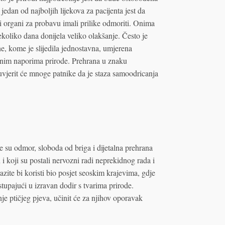
edan od najboljih lijekova za pacijenta jest da
i organi za probavu imali prilike odmoriti. Onima
koliko dana donijela veliko olakšanje. Često je
e, kome je slijedila jednostavna, umjerena
lnim naporima prirode. Prehrana u znaku
 uvjerit će mnoge patnike da je staza samoodricanja
e su odmor, sloboda od briga i dijetalna prehrana
 i koji su postali nervozni radi neprekidnog rada i
zite bi koristi bio posjet seoskim krajevima, gdje
tupajući u izravan dodir s tvarima prirode.
je ptičjeg pjeva, učinit će za njihov oporavak