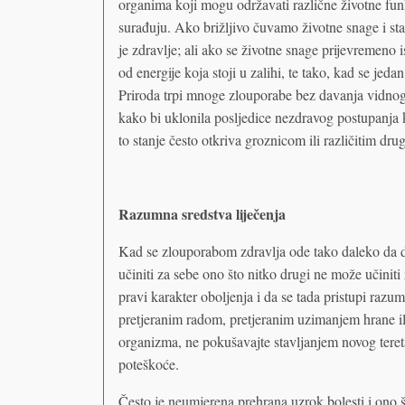
organima koji mogu održavati različne životne funk
surađuju. Ako brižljivo čuvamo životne snage i star
je zdravlje; ali ako se životne snage prijevremeno 
od energije koja stoji u zalihi, te tako, kad se jeda
Priroda trpi mnoge zlouporabe bez davanja vidnog o
kako bi uklonila posljedice nezdravog postupanja 
to stanje često otkriva groznicom ili različitim dru
Razumna sredstva liječenja
Kad se zlouporabom zdravlja ode tako daleko da do
učiniti za sebe ono što nitko drugi ne može učiniti z
pravi karakter oboljenja i da se tada pristupi raz
pretjeranim radom, pretjeranim uzimanjem hrane i
organizma, ne pokušavajte stavljanjem novog teret
poteškoće.
Često je neumjerena prehrana uzrok bolesti i ono š