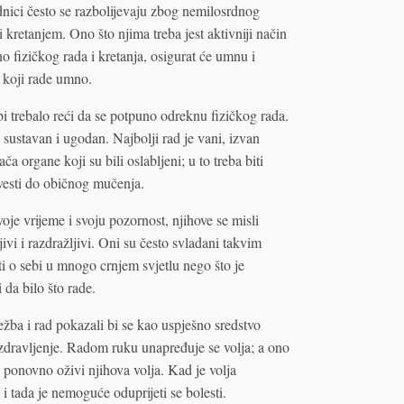
adnici često se razbolijevaju zbog nemilosrdnog
kretanjem. Ono što njima treba jest aktivniji način
o fizičkog rada i kretanja, osigurat će umnu i
a koji rade umno.
bi trebalo reći da se potpuno odreknu fizičkog rada.
i sustavan i ugodan. Najbolji rad je vani, izvan
a organe koji su bili oslabljeni; u to treba biti
svesti do običnog mučenja.
voje vrijeme i svoju pozornost, njihove se misli
ivi i razdražljivi. Oni su često svladani takvim
 o sebi u mnogo crnjem svjetlu nego što je
 da bilo što rade.
žba i rad pokazali bi se kao uspješno sredstvo
dravljenje. Radom ruku unapređuje se volja; a ono
 ponovno oživi njihova volja. Kad je volja
i tada je nemoguće oduprijeti se bolesti.