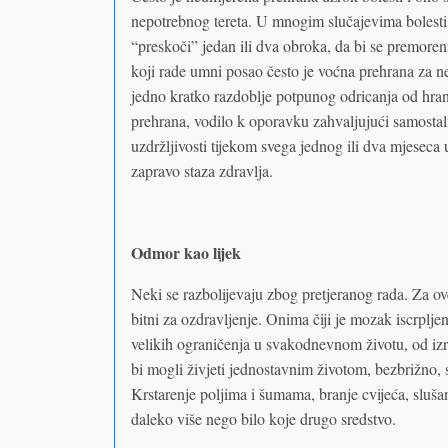
nepotrebnog tereta. U mnogim slučajevima bolesti j
“preskoči” jedan ili dva obroka, da bi se premoren
koji rade umni posao često je voćna prehrana za ne
jedno kratko razdoblje potpunog odricanja od hran
prehrana, vodilo k oporavku zahvaljujući samosta
uzdržljivosti tijekom svega jednog ili dva mjeseca
zapravo staza zdravlja.
Odmor kao lijek
Neki se razbolijevaju zbog pretjeranog rada. Za ov
bitni za ozdravljenje. Onima čiji je mozak iscrpljen
velikih ograničenja u svakodnevnom životu, od izra
bi mogli živjeti jednostavnim životom, bezbrižno, s
Krstarenje poljima i šumama, branje cvijeća, slušan
daleko više nego bilo koje drugo sredstvo.