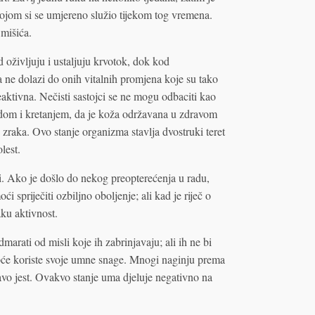
 kojom si se umjereno služio tijekom tog vremena.
 mišića.
d oživljuju i ustaljuju krvotok, dok kod
a ne dolazi do onih vitalnih promjena koje su tako
eaktivna. Nečisti sastojci se ne mogu odbaciti kao
radom i kretanjem, da je koža održavana u zdravom
 zraka. Ovo stanje organizma stavlja dvostruki teret
lest.
ti. Ako je došlo do nekog preopterećenja u radu,
spriječiti ozbiljno oboljenje; ali kad je riječ o
aku aktivnost.
marati od misli koje ih zabrinjavaju; ali ih ne bi
opće koriste svoje umne snage. Mnogi naginju prema
avo jest. Ovakvo stanje uma djeluje negativno na