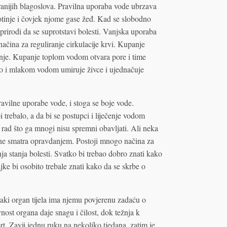
branijih blagoslova. Pravilna uporaba vode ubrzava
otinje i čovjek njome gase žeđ. Kad se slobodno
rirodi da se suprotstavi bolesti. Vanjska uporaba
načina za reguliranje cirkulacije krvi. Kupanje
je. Kupanje toplom vodom otvara pore i time
o i mlakom vodom umiruje živce i ujednačuje
avilne uporabe vode, i stoga se boje vode.
 trebalo, a da bi se postupci i liječenje vodom
e rad što ga mnogi nisu spremni obavljati. Ali neka
e ne smatra opravdanjem. Postoji mnogo načina za
a stanja bolesti. Svatko bi trebao dobro znati kako
jke bi osobito trebale znati kako da se skrbe o
aki organ tijela ima njemu povjerenu zadaću o
nost organa daje snagu i čilost, dok težnja k
rt. Zavij jednu ruku na nekoliko tjedana, zatim je