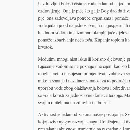
U zdravlju i bolesti čista je voda jedan od najoda
ozdravljenje. Ona je piće što ga je Bog dao da živ
pije, ona zadovoljava potrebe organizma i pomaže p
vode jedan je od najjednostavnijih i najuspješnijih 
hladnom vodom ima iznimno okrepljujuće djelovan
pomaže izbacivanje nečistoća. Kupanje toplom ka
krvotok.
Međutim, mnogi nisu iskusili korisno djelovanje pr
Liječenje vodom se ne poznaje i ne cijeni kao što bi
mogli spretno i uspješno primjenjivati, zahtijeva s
nitko neznanje i nezainteresiranost za to područj
uporabu vode zbog olakšavanja bolova i određivanj
se voda koristi za jednostavne domaće terapije. Ma
svojim obiteljima i u zdravlju i u bolesti.
Aktivnost je jedan od zakona našeg postojanja. Sv
kojoj ovise njegov razvoj i snaga. Uobičajena aktiv
prestajanju aktivnosti usmjeruje na raspadanje i sm