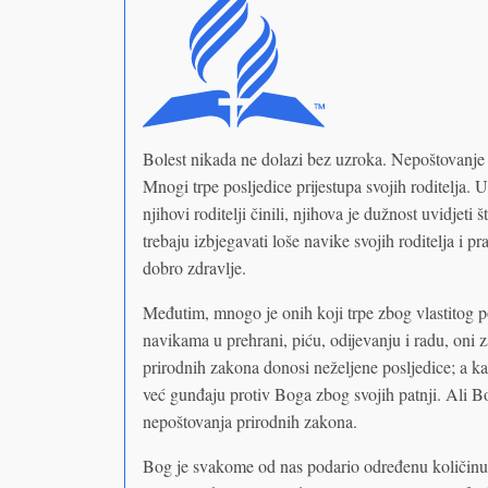
Bolest nikada ne dolazi bez uzroka. Nepoštovanje z
Mnogi trpe posljedice prijestupa svojih roditelja. 
njihovi roditelji činili, njihova je dužnost uvidjeti 
trebaju izbjegavati loše navike svojih roditelja i p
dobro zdravlje.
Međutim, mnogo je onih koji trpe zbog vlastitog p
navikama u prehrani, piću, odijevanju i radu, oni 
prirodnih zakona donosi neželjene posljedice; a ka
već gunđaju protiv Boga zbog svojih patnji. Ali Bo
nepoštovanja prirodnih zakona.
Bog je svakome od nas podario određenu količinu ž