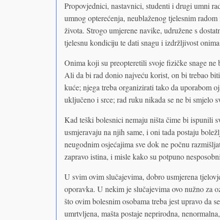
Propovjednici, nastavnici, studenti i drugi umni r
umnog opterećenja, neublaženog tjelesnim radom i 
života. Strogo umjerene navike, udružene s dostatn
tjelesnu kondiciju te dati snagu i izdržljivost onim
Onima koji su preopteretili svoje fizičke snage ne 
Ali da bi rad donio najveću korist, on bi trebao bit
kuće; njega treba organizirati tako da uporabom ojač
uključeno i srce; rad ruku nikada se ne bi smjelo 
Kad teški bolesnici nemaju ništa čime bi ispunili s
usmjeravaju na njih same, i oni tada postaju boležlj
neugodnim osjećajima sve dok ne počnu razmišljati
zapravo istina, i misle kako su potpuno nesposobni
U svim ovim slučajevima, dobro usmjerena tjelovje
oporavka. U nekim je slučajevima ovo nužno za oz
što ovim bolesnim osobama treba jest upravo da se
umrtvljena, mašta postaje neprirodna, nenormalna, 