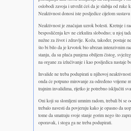
oslobodi zavoja i utvrdit ćeš da je slabija od ruke
Neaktivnost donosi iste posljedice cijelom sustavu
Neaktivnost je značajan uzrok bolesti. Kretnje i ra
besposličenja krv ne cirkulira slobodno; u njoj tad
nužne za život i zdravlje. Koža, također, postaje n
što bi bilo da je krvotok bio ubrzan intenzivnim 
stanju, da su pluća punjena obiljem čistog, svježeg
na organe za izlučivanje i kao posljedica nastaje bo
Invalide ne treba podupirati u njihovoj neaktivnos
onda će potpuno mirovanje za određeno vrijeme moći 
trajnim invalidima, rijetko je potrebno isključiti sv
Oni koji su slomljeni umnim radom, trebali bi se od
trebalo navesti da povjeruju kako je opasno da u
tome da smatraju svoje stanje gorim nego što zapr
oporavak, i stoga ga ne treba podupirati.