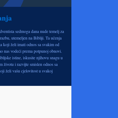
anja
dventista sedmoga dana nude temelj za
razbu, utemeljen na Bibliji. Ta učenja
a koji želi imati odnos sa svakim od
no nas vodeći prema potpunoj obnovi.
iblijske istine, iskusite njihovu snagu u
životu i razvijte smislen odnos sa
oji želi vašu cjelovitost u svakoj