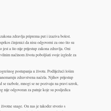
akona zdravlja priprema put i izaziva bolest.
Usprkos činjenici da nisu odgovorni za ono što su
što jest a što nije prijestup zakona zdravlja. Oni
ravilnim načinom života poboljšati svoje izglede za
ogrešnog postupanja u životu. Podliježući lošim
zanemaruju zdravstvena načela. Njihov prijestup
d se razbole, mnogi se ne pozivaju na pravi uzrok,
g nije odgovoran za patnje koje su posljedica
ivotne snage. On nas je također stvorio s