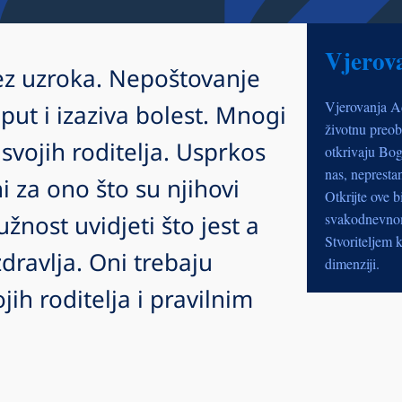
Vjerov
ez uzroka. Nepoštovanje
Vjerovanja A
put i izaziva bolest. Mnogi
životnu preob
 svojih roditelja. Usprkos
otkrivaju Bog
nas, nepresta
i za ono što su njihovi
Otkrijte ove b
dužnost uvidjeti što jest a
svakodnevnom 
Stvoriteljem k
zdravlja. Oni trebaju
dimenziji.
jih roditelja i pravilnim