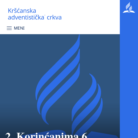
MENI
2. Korinćanima 6