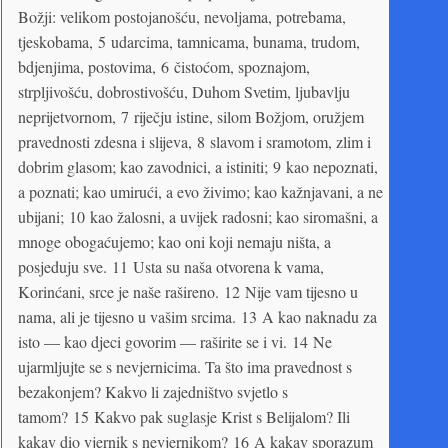
Božji: velikom postojanošću, nevoljama, potrebama,
tjeskobama, 5 udarcima, tamnicama, bunama, trudom,
bdjenjima, postovima, 6 čistoćom, spoznajom,
strpljivošću, dobrostivošću, Duhom Svetim, ljubavlju
neprijetvornom, 7 riječju istine, silom Božjom, oružjem
pravednosti zdesna i slijeva, 8 slavom i sramotom, zlim i
dobrim glasom; kao zavodnici, a istiniti; 9 kao nepoznati,
a poznati; kao umirući, a evo živimo; kao kažnjavani, a ne
ubijani; 10 kao žalosni, a uvijek radosni; kao siromašni, a
mnoge obogaćujemo; kao oni koji nemaju ništa, a
posjeduju sve. 11 Usta su naša otvorena k vama,
Korinćani, srce je naše rašireno. 12 Nije vam tijesno u
nama, ali je tijesno u vašim srcima. 13 A kao naknadu za
isto — kao djeci govorim — raširite se i vi. 14 Ne
ujarmljujte se s nevjernicima. Ta što ima pravednost s
bezakonjem? Kakvo li zajedništvo svjetlo s
tamom? 15 Kakvo pak suglasje Krist s Belijalom? Ili
kakav dio vjernik s nevjernikom? 16 A kakav sporazum