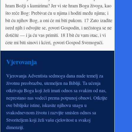
hram Božji s kumirima? Jer vi ste hram Boga živoga, kao
što reče Bog: Prebivat ću u njima i hoditi među njima; i
bit ću njihov Bog, a oni će mi biti pukom. 17 Zato izađite
isred njih i odvojite se, govori Gospodin, i nečistoga se ne
dotičite — i ja ću vas primiti. 18 I bit ću vam otac, i vi
ćete mi biti sinovi i kćeri, govori Gospod Svemogući.
Vjerovanja
Vjerovanja Adventista sedmoga dana nude temelj za
životnu preobrazbu, utemeljen na Bibliji. Ta učenja
otkrivaju Boga koji želi imati odnos sa svakim od nas,
neprestano nas vodeći prema potpunoj obnovi. Otkrijte
ove biblijske istine, iskusite njihovu snagu u
svakodnevnom životu i razvijte smislen odnos sa
Stvoriteljem koji želi vašu cjelovitost u svakoj
dimenziji.