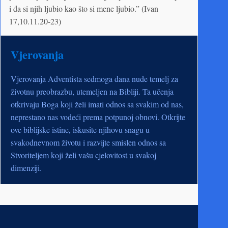
i da si njih ljubio kao što si mene ljubio.” (Ivan
17,10.11.20-23)
Vjerovanja
Vjerovanja Adventista sedmoga dana nude temelj za
životnu preobrazbu, utemeljen na Bibliji. Ta učenja
otkrivaju Boga koji želi imati odnos sa svakim od nas,
neprestano nas vodeći prema potpunoj obnovi. Otkrijte
ove biblijske istine, iskusite njihovu snagu u
svakodnevnom životu i razvijte smislen odnos sa
Stvoriteljem koji želi vašu cjelovitost u svakoj
dimenziji.