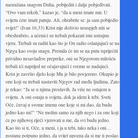
naoružana snagom Duha, pobijediti i dalje pobjeđivati.
“Ovo vam rekoh,” kazao je, “da u meni imate mir. U
svijetu ćete imati patnju. Ali, ohrabrite se: ja sam pobijedio
svijet!” (Ivan 16,33) Krist nije doživio neuspjeh niti se
obeshrabrio, a učenici su trebali pokazati istu ustrajnu
vjeru. Trebali su raditi kao što je On radio oslanjajući se na
Njega kao svoju snagu. Premda će im se na putu ispriječiti
prividno nesavladive prepreke, oni su Njegovom milošću
trebali ići naprijed ne očajavajući i svemu se nadajući.
Krist je završio djelo koje Mu je bilo povjereno. Okupio je
one koji su trebali nastaviti Njegov rad među ljudima. Zato
je rekao: “Ja se u njima proslavih. Ja više ne ostajem u
svijetu. A oni ostaju u svijetu, dok ja idem k tebi. Sveti
Oče, čuvaj u svome imenu one koje si mi dao, da budu
jedno kao mi!” “Ne molim samo za njih nego i za one koji
će po njihovoj riječi vjerovati u me, da svi budu jedno.
Kao što si ti, Oče, u meni, i ja u tebi, tako neka i oni…
postanu potpuno jedno, da svijet upozna da si me ti poslao