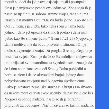
morali su doći do jedinstva osjećaja, misli i postupaka.
Krist je namjeravao postići ovo jedinstvo. Zbog toga ih je
nastojao ujediniti sa sobom. Breme svojeg rada s njima
izrazio je u molitvi Ocu: “Da svi budu jedno. Kao što si ti,
Oče, u meni, i ja u tebi, tako neka i oni u nama budu
jedno… da svijet upozna da si me ti poslao i da si njih
ljubio kao što si mene ljubio.” (Ivan 17,21.23) Njegova je
stalna molitva bila da budu posvećeni istinom; i On je
molio s uvjerenjem znajući za proglas Svemogućega prije
postanka svijeta. Znao je da će se Evanđelje o kraljevstvu
propovijedati svim narodima za svjedočanstvo; znao je da
će istina naoružana svemoći Svetog Duha pobijediti u
borbi sa zlom i da će okrvavljeni barjak jednog dana
pobjedonosno zavijoriti nad Njegovim sljedbenicima.
Kako je Kristova zemaljska služba išla kraju i On shvatio
da uskoro mora ostaviti svoje učenike da nastave djelo bez
Njegova osobnog nadzora, nastojao ih je ohrabriti i
pripremiti za budućnost. Nije ih zavaravao lažnim nadama.