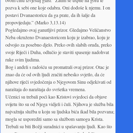
ovom činu izvještaj glasi: “Zatim se uspne na goru te
pozva k sebi one koje odabra. Oni dođoše k njemu. I on
postavi Dvanaestoricu da ga prate, da ih šalje da
propovijedaju.” (Marko 3,13.14)
Pogledajmo ovaj ganutljivi prizor. Gledajmo Veličanstvo
Neba okruženo Dvanaestoricom koju je izabrao, koju je
odvojio za posebno djelo. Preko ovih slabih oruđa, preko
svoje Riječi i Duha, odlučio je staviti spasenje nadohvat
ruke svim ljudima.
Bog i anđeli s radošću su promatrali ovaj prizor. Otac je
znao da će od ovih ljudi zračiti nebesko svjetlo, da će
njihove riječi svjedočenja o Njegovom Sinu odjekivati od
naraštaja do naraštaja do svršetka vremena.
Učenici su trebali poći kao Kristovi svjedoci da objave
svijetu što su od Njega vidjeli i čuli. Njihova je služba bila
najvažnija služba u koju su ljudska bića ikad bila pozvana;
mogla se usporediti samo sa službom samoga Krista.
Trebali su biti Božji suradnici u spašavanju ljudi. Kao što