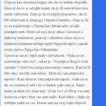
Čitao je kao otvorenu knjigu ono što se trebalo dogoditi.
Znao je da će se od njih rastati, da će ih ostaviti kao ovce
među vukovima. Znao je da će trpjeti progonstvo, da će
biti izbacivani iz sinagoga i bacani u tamnice. Znao je da
će za svjedočenje o Njemu kao Mesiji neki od njih
podnijeti smrt. Nešto od toga im je rekao. Govoreći o
njihovoj budućnosti, jasno je i određeno rekao da se u
budućim kušnjama trebaju sjetiti Njegovih riječi i ojačati
svoju vjeru u Njega kao Otkupitelja.
Upućivao im je i riječi nade i odvažnosti. “Neka se ne
uznemiruje vaše srce”, rekao je. “Vjerujte u Boga i u me
vjerujte! U kući Oca moga ima mnogo stanova. Kad ne bi
bilo tako, zar bih vam rekao: ‘Idem da vam pripravim
mjesto!’ Kad odem te vam pripravim mjesto, vratit ću se
da vas uzmem k sebi i da vi budete gdje sam ja. Tamo
kamo ja idem već znate put.” (Ivan 14,1-4) Zbog vas sam
došao na svijet; zbog vas sam radio. Kad odem, i dalje ću
ozbiljno raditi za vas. Došao sam na ovaj svijet objaviti