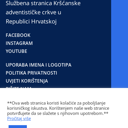
Službena stranica Kršćanske
adventističke crkve u
Republici Hrvatskoj
FACEBOOK
INSTAGRAM
YOUTUBE
UPORABA IMENA I LOGOTIPA
POLITIKA PRIVATNOSTI
UVJETI KORIŠTENJA
PIŠITE NAM
**Ova web stranica koristi kolačiće za poboljšanje
korisničkog iskustva. Korištenjem naše web stranice
© 2025 Copyright © 2023 Kršćanska adventistička
potvrđujete da se slažete s njihovom upotrebom.**
crkva u Republici Hrvatskoj
Pročitaj više
Prilaz Gjure Deželića 77 Zagreb 10000 Hrvatska 01
236 1900