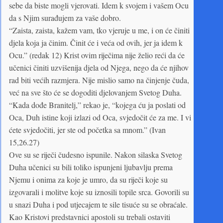
sebe da biste mogli vjerovati. Idem k svojem i vašem Ocu
da s Njim surađujem za vaše dobro.
“Zaista, zaista, kažem vam, tko vjeruje u me, i on će činiti
djela koja ja činim. Činit će i veća od ovih, jer ja idem k
Ocu.” (redak 12) Krist ovim riječima nije želio reći da će
učenici činiti uzvišenija djela od Njega, nego da će njihov
rad biti većih razmjera. Nije mislio samo na činjenje čuda,
već na sve što će se dogoditi djelovanjem Svetog Duha.
“Kada dođe Branitelj,” rekao je, “kojega ću ja poslati od
Oca, Duh istine koji izlazi od Oca, svjedočit će za me. I vi
ćete svjedočiti, jer ste od početka sa mnom.” (Ivan
15,26.27)
Ove su se riječi čudesno ispunile. Nakon silaska Svetog
Duha učenici su bili toliko ispunjeni ljubavlju prema
Njemu i onima za koje je umro, da su riječi koje su
izgovarali i molitve koje su iznosili topile srca. Govorili su
u snazi Duha i pod utjecajem te sile tisuće su se obraćale.
Kao Kristovi predstavnici apostoli su trebali ostaviti