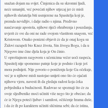
snažan dojam na svijet. Činjenica da su skromni ljudi,
neće umanjiti, već povećati njihov utjecaj jer će misli
njihovih slušatelja biti usmjerene na Spasitelja koji je,
premda nevidljiv, i dalje radio s njima. Predivno
naučavanje apostola, njihove riječi ohrabrenja i pouzdanja,
uvjerit će sve da oni ne rade svojom vlastitom snagom, već
Kristovom. Onako ponizni objavit će da je onaj koga su
Židovi razapeli bio Knez života, Sin živoga Boga, i da u
Njegovo ime čine djela koja je On činio.
U oproštajnom razgovoru s učenicima večer uoči raspeća,
Spasitelj nije spomenuo patnje koje je podnio i koje još
mora podnijeti. Nije govorio o poniženju koje Ga očekuje,
već je u njihove misli nastojao unijeti ono što će ojačati
njihovu vjeru, navesti ih da gledaju radost koja čeka
pobjednika u budućnosti. Radovao se spoznaji što će za
svoje sljedbenike moći učiniti više nego što je obećao; da
će iz Njega poteći ljubav i samilost, očišćenje hrama duše,
i da će ih po karakteru učiniti sličnima sebi; da će istina,