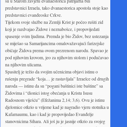
su u Starom zavjetu dvanaestorica patrijarha bili
predstavnici Izraela, tako dvanaestorica apostola stoje kao
predstavnici evanđeoske Crkve.
Tijekom svoje službe na Zemlji Krist je počeo rušiti zid
koji je razdvajao Židove i neznabošce, i propovijedati
spasenje svim ljudima. Premda je bio Židov, bez ustezanja
se miješao sa Samarijancima omalovažavajući farizejske
običaje Židova prema ovom prezrenom narodu. Spavao je
pod njihovim krovom, jeo za njihovim stolom i podučavao
na njihovim ulicama.
Spasitelj je težio da svojim učenicima objavi istinu o
rušenju pregrade “koja… je rastavljala” Izraelce od drugih
naroda — istinu da su “pogani baštinici iste baštine” sa
Židovima i “dionici istog obećanja u Kristu Isusu
Radosnom viješću” (Efežanima 2,14; 3,6). Ovu je istinu
djelomice otkrio u vrijeme kad je nagradio vjeru stotnika u
Kafarnaumu, kao i kad je propovijedao Evanđelje
stanovnicima Sihara. Ali još ju je jasnije otkrio za svojeg