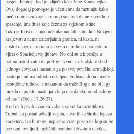
posjeta Feniciji, kad je izliječio kćer žene Kanaanejke.
Ovaj događaj pomogao je učenicima da razumiju kako
među onima za koje su mnogi smatrali da ne zavređuju
spasenje, ima duša koje čeznu za svjetlom istine.
Tako je Krist nastojao učenike naučiti istini da u Božjem
kraljevstvu nema teritorijalnih granica, ni kasta, ni
aristokracije; da moraju ići svim narodima i ponijeti im
vijest o Spasiteljevoj ljubavi. No oni su tek poslije u
potpunosti shvatili da je Bog “izveo sav ljudski rod od
jednoga čovjeka i nastanio ga po svoj površini zemaljskoj,
pošto je ljudima odredio ustaljena godišnja doba i međe
postojbine njihove, s nakanom da traže Boga, ne bi li ga
možda napipali i našli, jer zbilja nije daleko ni od jednog
od nas” (Djela 17,26.27).
Kod ovih prvih učenika vidjela se velika raznolikost.
Trebali su postati učitelji svijeta, a tvorili su široku lepezu
karaktera. Da bi mogli uspješno vršiti posao na koji su bili
pozvani, ovi ljudi, različitih osobina i životnih navika,