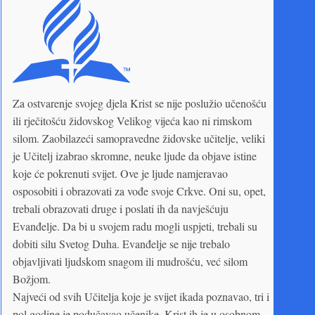
Za ostvarenje svojeg djela Krist se nije poslužio učenošću
ili rječitošću židovskog Velikog vijeća kao ni rimskom
silom. Zaobilazeći samopravedne židovske učitelje, veliki
je Učitelj izabrao skromne, neuke ljude da objave istine
koje će pokrenuti svijet. Ove je ljude namjeravao
osposobiti i obrazovati za vođe svoje Crkve. Oni su, opet,
trebali obrazovati druge i poslati ih da navješćuju
Evanđelje. Da bi u svojem radu mogli uspjeti, trebali su
dobiti silu Svetog Duha. Evanđelje se nije trebalo
objavljivati ljudskom snagom ili mudrošću, već silom
Božjom.
Najveći od svih Učitelja koje je svijet ikada poznavao, tri i
pol godine je podučavao učenike. Krist ih je u osobnom