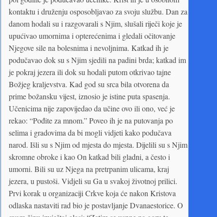
kontaktu i druženju osposobljavao za svoju službu. Dan za
danom hodali su i razgovarali s Njim, slušali riječi koje je
upućivao umornima i opterećenima i gledali očitovanje
Njegove sile na bolesnima i nevoljnima. Katkad ih je
podučavao dok su s Njim sjedili na padini brda; katkad im
je pokraj jezera ili dok su hodali putom otkrivao tajne
Božjeg kraljevstva. Kad god su srca bila otvorena da
prime božansku vijest, iznosio je istine puta spasenja.
Učenicima nije zapovijedao da učine ovo ili ono, već je
rekao: “Pođite za mnom.” Poveo ih je na putovanja po
selima i gradovima da bi mogli vidjeti kako podučava
narod. Išli su s Njim od mjesta do mjesta. Dijelili su s Njim
skromne obroke i kao On katkad bili gladni, a često i
umorni. Bili su uz Njega na pretrpanim ulicama, kraj
jezera, u pustoši. Vidjeli su Ga u svakoj životnoj prilici.
Prvi korak u organizaciji Crkve koja će nakon Kristova
odlaska nastaviti rad bio je postavljanje Dvanaestorice. O