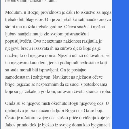
neobuzdanoj žalosti i strahu.
Međutim, u Božjoj providnosti je čak i to iskustvo za njega
trebalo biti blagoslov. On je za nekoliko sati naučio ono za
što bi mu možda trebale godine. Očeva snažna i nježna
ljubav nanijela mu je zlo svojom pristranošću i
popustljivošću. Ova nerazumna naklonost razljutila je
njegovu braću i izazvala ih na surovo djelo koje ga je
razdvojilo od njegova doma. Njezini učinci očitovali su se
i u njegovom karakteru, jer su podupirali nedostatke koji
su sada morali biti ispravljeni. On je postajao
samodostatan i zahtjevan. Naviknut na nježnost očeve
brige, osjećao se nespremnim da se suoči s poteškoćama
koje su ga čekale u gorkom, surovom životu stranca i roba.
Onda su se njegove misli okrenule Bogu njegovog oca. U
djetinjstvu je bio naučen da ljubi Boga i da Ga se boji.
Često je u šatoru svojeg oca slušao priče o viđenju koje je
Jakov primio dok je bježao iz svojeg doma kao bjegunac i