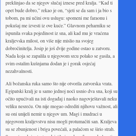
preklinjao da se njegov slučaj iznese pred kralja. “Kad ti
opet bude dobro,” rekao je on, “sjeti se da sam i ja bio s
tobom, pa mi učini ovu uslugu: spomeni me faraonu i
pokušaj me izvesti iz ove kuće.” Glavnom peharniku se
ispunila svaka pojedinost iz sna, ali kad mu je vraćena
kraljevska milost, on više nije mislio na svojeg
dobročinitelja. Josip je još dvije godine ostao u zatvoru.
Nada koja se zapalila u njegovom srcu polako se gasila, a
svim ostalim kušnjama dodan je i gorak osjećaj
nezahvalnosti.
Ali božanska ruka samo što nije otvorila zatvorska vrata.
Egipatski kralj je u samo jednoj noći usnio dva sna, koji su
očito upućivali na isti događaj i naoko nagovještavali neku
veliku nesreću. On nije mogao odrediti njihovu važnost, ali
su oni unijeli nemir u njegov um. Magi i mudraci u
njegovom kraljevstvu nisu mogli protumačiti san. Kraljeva
su se zbunjenost i briga povećali, a palačom se širio strah.