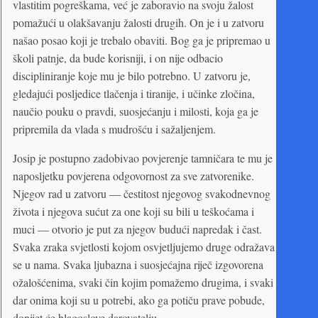
vlastitim pogreškama, već je zaboravio na svoju žalost
pomažući u olakšavanju žalosti drugih. On je i u zatvoru
našao posao koji je trebalo obaviti. Bog ga je pripremao u
školi patnje, da bude korisniji, i on nije odbacio
discipliniranje koje mu je bilo potrebno. U zatvoru je,
gledajući posljedice tlačenja i tiranije, i učinke zločina,
naučio pouku o pravdi, suosjećanju i milosti, koja ga je
pripremila da vlada s mudrošću i sažaljenjem.
Josip je postupno zadobivao povjerenje tamničara te mu je
naposljetku povjerena odgovornost za sve zatvorenike.
Njegov rad u zatvoru — čestitost njegovog svakodnevnog
života i njegova sućut za one koji su bili u teškoćama i
muci — otvorio je put za njegov budući napredak i čast.
Svaka zraka svjetlosti kojom osvjetljujemo druge odražava
se u nama. Svaka ljubazna i suosjećajna riječ izgovorena
ožalošćenima, svaki čin kojim pomažemo drugima, i svaki
dar onima koji su u potrebi, ako ga potiču prave pobude,
donijet će blagoslove darovatelju.