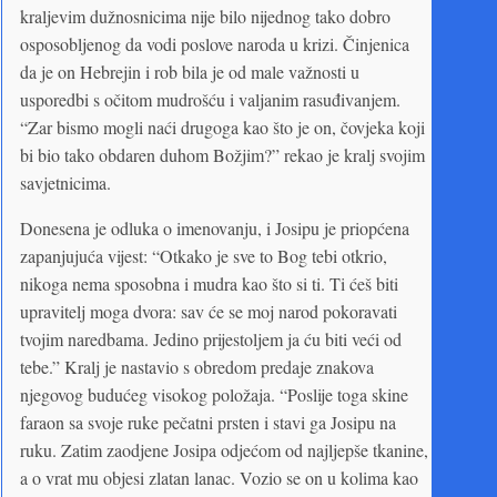
kraljevim dužnosnicima nije bilo nijednog tako dobro
osposobljenog da vodi poslove naroda u krizi. Činjenica
da je on Hebrejin i rob bila je od male važnosti u
usporedbi s očitom mudrošću i valjanim rasuđivanjem.
“Zar bismo mogli naći drugoga kao što je on, čovjeka koji
bi bio tako obdaren duhom Božjim?” rekao je kralj svojim
savjetnicima.
Donesena je odluka o imenovanju, i Josipu je priopćena
zapanjujuća vijest: “Otkako je sve to Bog tebi otkrio,
nikoga nema sposobna i mudra kao što si ti. Ti ćeš biti
upravitelj moga dvora: sav će se moj narod pokoravati
tvojim naredbama. Jedino prijestoljem ja ću biti veći od
tebe.” Kralj je nastavio s obredom predaje znakova
njegovog budućeg visokog položaja. “Poslije toga skine
faraon sa svoje ruke pečatni prsten i stavi ga Josipu na
ruku. Zatim zaodjene Josipa odjećom od najljepše tkanine,
a o vrat mu objesi zlatan lanac. Vozio se on u kolima kao