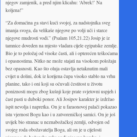
njegov zamjenik, a pred njim klicahu: ‘Abrek!’ Na
koljena!”
“Za domaćina ga stavi kući svojoj, za nadstojnika sveg
imanja svoga, da velikaše njegove po volji uči i starce
njegove mudrosti vodi.” (Psalam 105,21.22) Josip je iz
tamnice doveden na mjesto vladara cijele egipatske zemlje.
Bio je to položaj od visoke časti, ali i opterećen teškoćama
i opasnostima. Nitko ne može stajati na visokom položaju
bez opasnosti. Kao što oluja ostavlja netaknutim mali
cvijet u dolini, dok iz korijena čupa visoko stablo na vrhu
planine, tako i oni koji su očuvali čestitost u životu
poniznosti mogu zbog kušnji koje prate svjetovni uspjeh i
čast pasti u duboki ponor. Ali Josipov karakter je izdržao
ispit nevolja i napretka. On je u faraonovoj palači pokazao
istu vjernost Bogu kao i u zatvoreničkoj samici. On je još
uvijek bio stranac u neznabožačkoj zemlji, odvojen od
svojeg roda obožavatelja Boga, ali on je u cijelosti