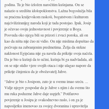
godina. Tu je bio izložen naročitim kušnjama. On se
nalazio u središtu idolopoklonstva. Lažna bogoslužja bila
su praćena kraljevskom raskoši, bogatstvom i kulturom
najciviliziranijeg naroda koji je tada postojao. Ipak, Josip
je očuvao svoju jednostavnost i povjerenje u Boga.
Posvuda oko njega bili su prizori i zvuci poroka, ali on
kao da ništa nije čuo ni vidio. On nije mislima dopuštao da
počivaju na zabranjenim predmetima. Želja da stekne
naklonost Egipćana nije ga navela da prikrije svoja načela.
Da je bio u kušnji da to učini, kušnja bi ga nadvladala, ali
on se nije stidio vjere svojih otaca i nije ulagao napore da
prikrije činjenicu da je obožavatelj Jahve.
“Jahve je bio s Josipom, zato je u svemu imao sreću. ...
Vidje njegov gospodar da je Jahve s njim i da svemu što
mu ruka poduzme Jahve daje uspjeh.” Potifarovo
povjerenje u Josipa je svakodnevno raslo, i on ga je
naposljetku imenovao za svojeg dvoranina i upravitelja