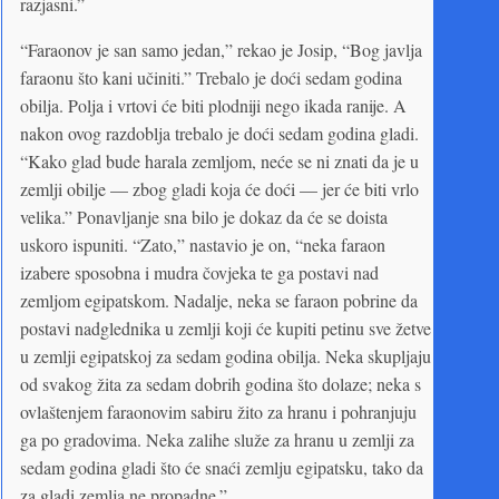
razjasni.”
“Faraonov je san samo jedan,” rekao je Josip, “Bog javlja
faraonu što kani učiniti.” Trebalo je doći sedam godina
obilja. Polja i vrtovi će biti plodniji nego ikada ranije. A
nakon ovog razdoblja trebalo je doći sedam godina gladi.
“Kako glad bude harala zemljom, neće se ni znati da je u
zemlji obilje — zbog gladi koja će doći — jer će biti vrlo
velika.” Ponavljanje sna bilo je dokaz da će se doista
uskoro ispuniti. “Zato,” nastavio je on, “neka faraon
izabere sposobna i mudra čovjeka te ga postavi nad
zemljom egipatskom. Nadalje, neka se faraon pobrine da
postavi nadglednika u zemlji koji će kupiti petinu sve žetve
u zemlji egipatskoj za sedam godina obilja. Neka skupljaju
od svakog žita za sedam dobrih godina što dolaze; neka s
ovlaštenjem faraonovim sabiru žito za hranu i pohranjuju
ga po gradovima. Neka zalihe služe za hranu u zemlji za
sedam godina gladi što će snaći zemlju egipatsku, tako da
za gladi zemlja ne propadne.”