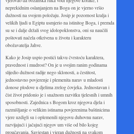
vjerovao da božanska ruka vodi njegove korake, i
neprekidnim oslanjanjem na Boga on je vjerno vršio
dužnosti na svojem položaju. Josip je pozornost kralja i
velikih ljudi u Egiptu usmjerio na istinitog Boga, i premda
su se i dalje držali svog idolopoklonstva, oni su naučili
poštovati načela otkrivena u životu i karakteru
obožavatelja Jahve.
Kako je Josip uspio postići takvu čvrstoću karaktera,
pravednost i mudrost? On je u svojim ranim godinama
slijedio dužnost radije nego sklonosti, a čestitost,
jednostavno povjerenje i plemenita narav u mladosti
donose plodove u djelima zrelog čovjeka. Jednostavan i
čist život pridonio je i snažnom razvitku tjelesnih i umnih
sposobnosti. Zajednica s Bogom kroz njegova djela i
razmišljanje o velikim istinama povjerenima baštinicima
vjere uzdigli su i oplemenili njegovu duhovnu narav,
razvijajući i jačajući njegov um više od bilo kojeg
proučavanja. Savjestan i vjeran dužnosti na svakom