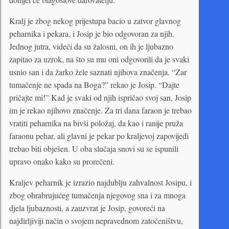
Kralj je zbog nekog prijestupa bacio u zatvor glavnog
peharnika i pekara, i Josip je bio odgovoran za njih.
Jednog jutra, videći da su žalosni, on ih je ljubazno
zapitao za uzrok, na što su mu oni odgovorili da je svaki
usnio san i da žarko žele saznati njihova značenja. “Zar
tumačenje ne spada na Boga?” rekao je Josip. “Dajte
pričajte mi!” Kad je svaki od njih ispričao svoj san, Josip
im je rekao njihovo značenje. Za tri dana faraon je trebao
vratiti peharnika na bivši položaj, da kao i ranije pruža
faraonu pehar, ali glavni je pekar po kraljevoj zapovijedi
trebao biti obješen. U oba slučaja snovi su se ispunili
upravo onako kako su prorečeni.
Kraljev peharnik je izrazio najdublju zahvalnost Josipu, i
zbog ohrabrujućeg tumačenja njegovog sna i za mnoga
djela ljubaznosti, a zauzvrat je Josip, govoreći na
najdirljiviji način o svojem nepravednom zatočeništvu,