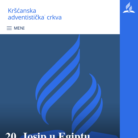
MENI
20. Josip u Egiptu