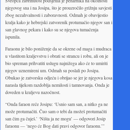
Sveopća zabrinutost podsjetila je peharnika na okolnosti
njegovog sna i na Josipa, što je prouzročilo grižnju savjesti
zbog nezahvalnosti i zaboravnosti. Odmah je obavijestio
kralja kako je hebrejski zatvorenik protumačio njegov san i
san glavnog pekara i kako su se njegova tumačenja
ispunila.
Faraonu je bilo poniženje da se okrene od maga i mudraca
u vlastitom kraljevstvu i obrati se strancu i robu, ali on je
bio spreman prihvatiti uslugu najnižega ako će to umiriti
njegov uznemireni um. Odmah su poslali po Josipa.
Obukao je zatvorsku odjeću i obrijao se jer je njegova kosa
narasla tijekom razdoblja nemilosti i tamnovanja. Onda je
doveden u kraljevu nazočnost.
“Onda faraon reče Josipu: ‘Usnio sam san, a nitko ga ne
može protumačiti. Čuo sam o tebi da možeš protumačiti
san čim ga čuješ.’ ‘Ništa ja ne mogu’ — odgovori Josip
faraonu — ‘nego će Bog dati pravi odgovor faraonu.’”