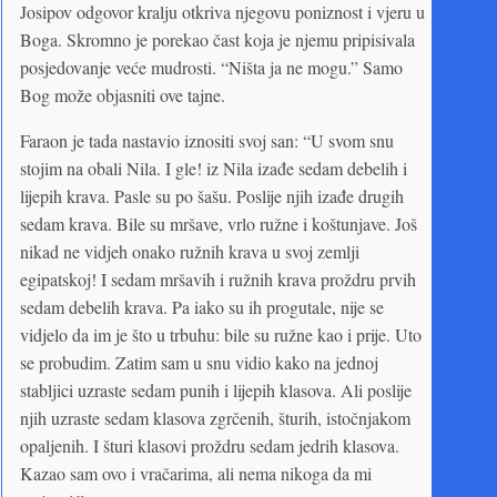
Josipov odgovor kralju otkriva njegovu poniznost i vjeru u
Boga. Skromno je porekao čast koja je njemu pripisivala
posjedovanje veće mudrosti. “Ništa ja ne mogu.” Samo
Bog može objasniti ove tajne.
Faraon je tada nastavio iznositi svoj san: “U svom snu
stojim na obali Nila. I gle! iz Nila izađe sedam debelih i
lijepih krava. Pasle su po šašu. Poslije njih izađe drugih
sedam krava. Bile su mršave, vrlo ružne i koštunjave. Još
nikad ne vidjeh onako ružnih krava u svoj zemlji
egipatskoj! I sedam mršavih i ružnih krava proždru prvih
sedam debelih krava. Pa iako su ih progutale, nije se
vidjelo da im je što u trbuhu: bile su ružne kao i prije. Uto
se probudim. Zatim sam u snu vidio kako na jednoj
stabljici uzraste sedam punih i lijepih klasova. Ali poslije
njih uzraste sedam klasova zgrčenih, šturih, istočnjakom
opaljenih. I šturi klasovi proždru sedam jedrih klasova.
Kazao sam ovo i vračarima, ali nema nikoga da mi