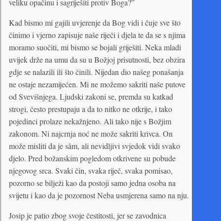
veliku opačinu i sagriješiti protiv Boga?”
Kad bismo mi gajili uvjerenje da Bog vidi i čuje sve što
činimo i vjerno zapisuje naše riječi i djela te da se s njima
moramo suočiti, mi bismo se bojali griješiti. Neka mladi
uvijek drže na umu da su u Božjoj prisutnosti, bez obzira
gdje se nalazili ili što činili. Nijedan dio našeg ponašanja
ne ostaje nezamijećen. Mi ne možemo sakriti naše putove
od Svevišnjega. Ljudski zakoni se, premda su katkad
strogi, često prestupaju a da to nitko ne otkrije, i tako
pojedinci prolaze nekažnjeno. Ali tako nije s Božjim
zakonom. Ni najcrnja noć ne može sakriti krivca. On
može misliti da je sâm, ali nevidljivi svjedok vidi svako
djelo. Pred božanskim pogledom otkrivene su pobude
njegovog srca. Svaki čin, svaka riječ, svaka pomisao,
pozorno se bilježi kao da postoji samo jedna osoba na
svijetu i kao da je pozornost Neba usmjerena samo na nju.
Josip je patio zbog svoje čestitosti, jer se zavodnica