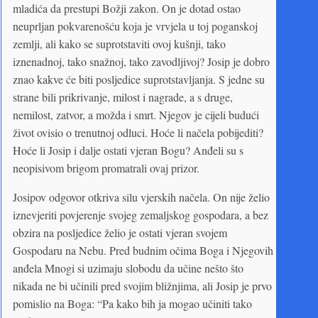
mladića da prestupi Božji zakon. On je dotad ostao
neuprljan pokvarenošću koja je vrvjela u toj poganskoj
zemlji, ali kako se suprotstaviti ovoj kušnji, tako
iznenadnoj, tako snažnoj, tako zavodljivoj? Josip je dobro
znao kakve će biti posljedice suprotstavljanja. S jedne su
strane bili prikrivanje, milost i nagrade, a s druge,
nemilost, zatvor, a možda i smrt. Njegov je cijeli budući
život ovisio o trenutnoj odluci. Hoće li načela pobijediti?
Hoće li Josip i dalje ostati vjeran Bogu? Anđeli su s
neopisivom brigom promatrali ovaj prizor.
Josipov odgovor otkriva silu vjerskih načela. On nije želio
iznevjeriti povjerenje svojeg zemaljskog gospodara, a bez
obzira na posljedice želio je ostati vjeran svojem
Gospodaru na Nebu. Pred budnim očima Boga i Njegovih
anđela Mnogi si uzimaju slobodu da učine nešto što
nikada ne bi učinili pred svojim bližnjima, ali Josip je prvo
pomislio na Boga: “Pa kako bih ja mogao učiniti tako