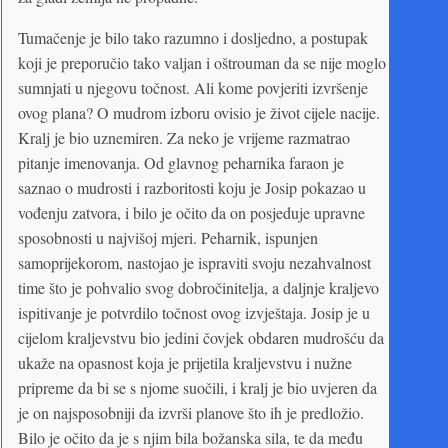
Tumačenje je bilo tako razumno i dosljedno, a postupak
koji je preporučio tako valjan i oštrouman da se nije moglo
sumnjati u njegovu točnost. Ali kome povjeriti izvršenje
ovog plana? O mudrom izboru ovisio je život cijele nacije.
Kralj je bio uznemiren. Za neko je vrijeme razmatrao
pitanje imenovanja. Od glavnog peharnika faraon je
saznao o mudrosti i razboritosti koju je Josip pokazao u
vođenju zatvora, i bilo je očito da on posjeduje upravne
sposobnosti u najvišoj mjeri. Peharnik, ispunjen
samoprijekorom, nastojao je ispraviti svoju nezahvalnost
time što je pohvalio svog dobročinitelja, a daljnje kraljevo
ispitivanje je potvrdilo točnost ovog izvještaja. Josip je u
cijelom kraljevstvu bio jedini čovjek obdaren mudrošću da
ukaže na opasnost koja je prijetila kraljevstvu i nužne
pripreme da bi se s njome suočili, i kralj je bio uvjeren da
je on najsposobniji da izvrši planove što ih je predložio.
Bilo je očito da je s njim bila božanska sila, te da među