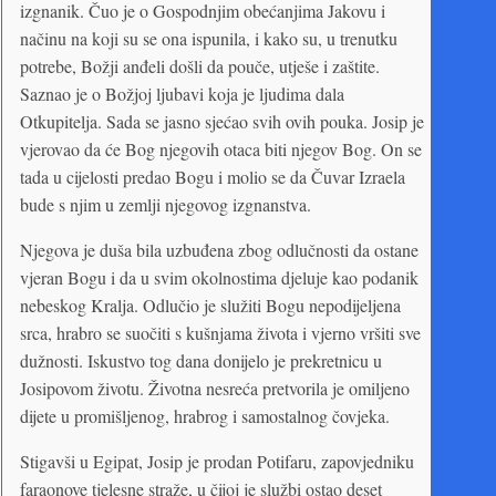
izgnanik. Čuo je o Gospodnjim obećanjima Jakovu i
načinu na koji su se ona ispunila, i kako su, u trenutku
potrebe, Božji anđeli došli da pouče, utješe i zaštite.
Saznao je o Božjoj ljubavi koja je ljudima dala
Otkupitelja. Sada se jasno sjećao svih ovih pouka. Josip je
vjerovao da će Bog njegovih otaca biti njegov Bog. On se
tada u cijelosti predao Bogu i molio se da Čuvar Izraela
bude s njim u zemlji njegovog izgnanstva.
Njegova je duša bila uzbuđena zbog odlučnosti da ostane
vjeran Bogu i da u svim okolnostima djeluje kao podanik
nebeskog Kralja. Odlučio je služiti Bogu nepodijeljena
srca, hrabro se suočiti s kušnjama života i vjerno vršiti sve
dužnosti. Iskustvo tog dana donijelo je prekretnicu u
Josipovom životu. Životna nesreća pretvorila je omiljeno
dijete u promišljenog, hrabrog i samostalnog čovjeka.
Stigavši u Egipat, Josip je prodan Potifaru, zapovjedniku
faraonove tjelesne straže, u čijoj je službi ostao deset