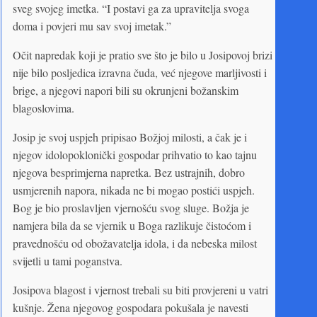
sveg svojeg imetka. “I postavi ga za upravitelja svoga
doma i povjeri mu sav svoj imetak.”
Očit napredak koji je pratio sve što je bilo u Josipovoj brizi
nije bilo posljedica izravna čuda, već njegove marljivosti i
brige, a njegovi napori bili su okrunjeni božanskim
blagoslovima.
Josip je svoj uspjeh pripisao Božjoj milosti, a čak je i
njegov idolopoklonički gospodar prihvatio to kao tajnu
njegova besprimjerna napretka. Bez ustrajnih, dobro
usmjerenih napora, nikada ne bi mogao postići uspjeh.
Bog je bio proslavljen vjernošću svog sluge. Božja je
namjera bila da se vjernik u Boga razlikuje čistoćom i
pravednošću od obožavatelja idola, i da nebeska milost
svijetli u tami poganstva.
Josipova blagost i vjernost trebali su biti provjereni u vatri
kušnje. Žena njegovog gospodara pokušala je navesti