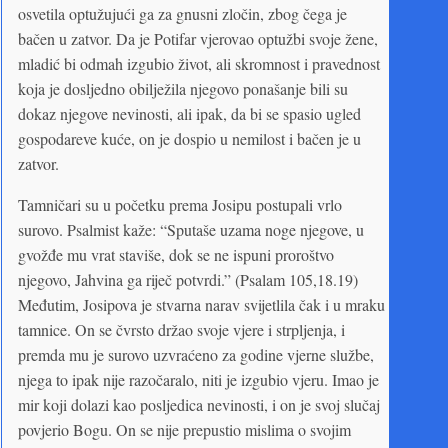
osvetila optužujući ga za gnusni zločin, zbog čega je
bačen u zatvor. Da je Potifar vjerovao optužbi svoje žene,
mladić bi odmah izgubio život, ali skromnost i pravednost
koja je dosljedno obilježila njegovo ponašanje bili su
dokaz njegove nevinosti, ali ipak, da bi se spasio ugled
gospodareve kuće, on je dospio u nemilost i bačen je u
zatvor.
Tamničari su u početku prema Josipu postupali vrlo
surovo. Psalmist kaže: “Sputaše uzama noge njegove, u
gvožđe mu vrat staviše, dok se ne ispuni proroštvo
njegovo, Jahvina ga riječ potvrdi.” (Psalam 105,18.19)
Međutim, Josipova je stvarna narav svijetlila čak i u mraku
tamnice. On se čvrsto držao svoje vjere i strpljenja, i
premda mu je surovo uzvraćeno za godine vjerne službe,
njega to ipak nije razočaralo, niti je izgubio vjeru. Imao je
mir koji dolazi kao posljedica nevinosti, i on je svoj slučaj
povjerio Bogu. On se nije prepustio mislima o svojim