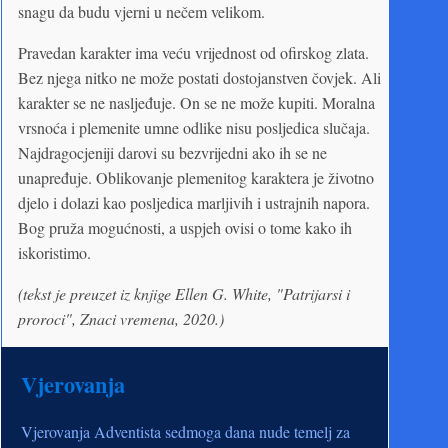
snagu da budu vjerni u nečem velikom.
Pravedan karakter ima veću vrijednost od ofirskog zlata.
Bez njega nitko ne može postati dostojanstven čovjek. Ali
karakter se ne nasljeđuje. On se ne može kupiti. Moralna
vrsnoća i plemenite umne odlike nisu posljedica slučaja.
Najdragocjeniji darovi su bezvrijedni ako ih se ne
unapređuje. Oblikovanje plemenitog karaktera je životno
djelo i dolazi kao posljedica marljivih i ustrajnih napora.
Bog pruža mogućnosti, a uspjeh ovisi o tome kako ih
iskoristimo.
(tekst je preuzet iz knjige Ellen G. White, "Patrijarsi i
proroci", Znaci vremena, 2020.)
Vjerovanja
Vjerovanja Adventista sedmoga dana nude temelj za