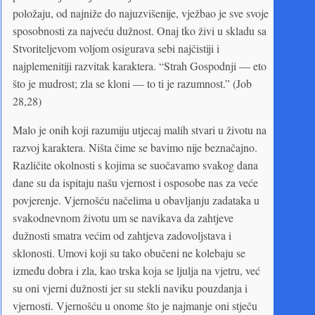
položaju, od najniže do najuzvišenije, vježbao je sve svoje
sposobnosti za najveću dužnost. Onaj tko živi u skladu sa
Stvoriteljevom voljom osigurava sebi najčistiji i
najplemenitiji razvitak karaktera. “Strah Gospodnji — eto
što je mudrost; zla se kloni — to ti je razumnost.” (Job
28,28)
Malo je onih koji razumiju utjecaj malih stvari u životu na
razvoj karaktera. Ništa čime se bavimo nije beznačajno.
Različite okolnosti s kojima se suočavamo svakog dana
dane su da ispitaju našu vjernost i osposobe nas za veće
povjerenje. Vjernošću načelima u obavljanju zadataka u
svakodnevnom životu um se navikava da zahtjeve
dužnosti smatra većim od zahtjeva zadovoljstava i
sklonosti. Umovi koji su tako obučeni ne kolebaju se
između dobra i zla, kao trska koja se ljulja na vjetru, već
su oni vjerni dužnosti jer su stekli naviku pouzdanja i
vjernosti. Vjernošću u onome što je najmanje oni stječu