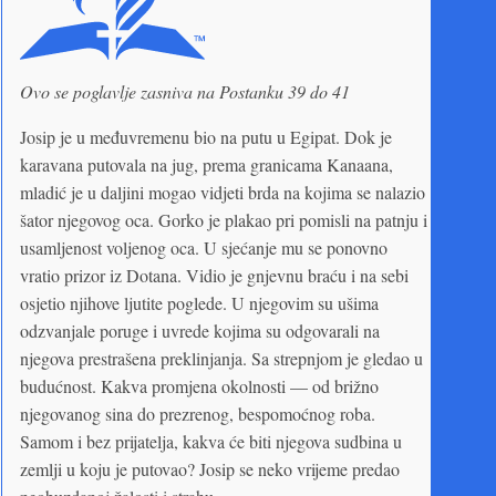
Ovo se poglavlje zasniva na Postanku 39 do 41
Josip je u međuvremenu bio na putu u Egipat. Dok je
karavana putovala na jug, prema granicama Kanaana,
mladić je u daljini mogao vidjeti brda na kojima se nalazio
šator njegovog oca. Gorko je plakao pri pomisli na patnju i
usamljenost voljenog oca. U sjećanje mu se ponovno
vratio prizor iz Dotana. Vidio je gnjevnu braću i na sebi
osjetio njihove ljutite poglede. U njegovim su ušima
odzvanjale poruge i uvrede kojima su odgovarali na
njegova prestrašena preklinjanja. Sa strepnjom je gledao u
budućnost. Kakva promjena okolnosti — od brižno
njegovanog sina do prezrenog, bespomoćnog roba.
Samom i bez prijatelja, kakva će biti njegova sudbina u
zemlji u koju je putovao? Josip se neko vrijeme predao