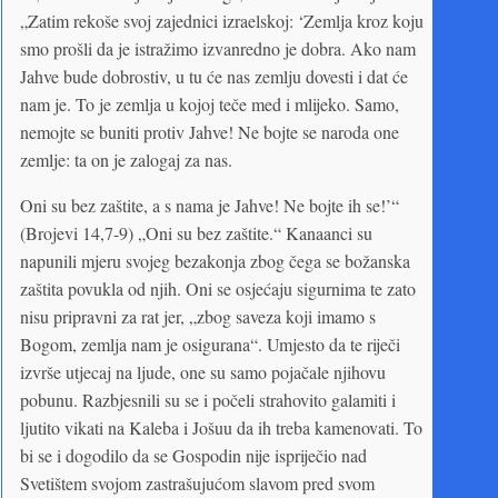
„Zatim rekoše svoj zajednici izraelskoj: ‘Zemlja kroz koju
smo prošli da je istražimo izvanredno je dobra. Ako nam
Jahve bude dobrostiv, u tu će nas zemlju dovesti i dat će
nam je. To je zemlja u kojoj teče med i mlijeko. Samo,
nemojte se buniti protiv Jahve! Ne bojte se naroda one
zemlje: ta on je zalogaj za nas.
Oni su bez zaštite, a s nama je Jahve! Ne bojte ih se!’“
(Brojevi 14,7-9) „Oni su bez zaštite.“ Kanaanci su
napunili mjeru svojeg bezakonja zbog čega se božanska
zaštita povukla od njih. Oni se osjećaju sigurnima te zato
nisu pripravni za rat jer, „zbog saveza koji imamo s
Bogom, zemlja nam je osigurana“. Umjesto da te riječi
izvrše utjecaj na ljude, one su samo pojačale njihovu
pobunu. Razbjesnili su se i počeli strahovito galamiti i
ljutito vikati na Kaleba i Jošuu da ih treba kamenovati. To
bi se i dogodilo da se Gospodin nije ispriječio nad
Svetištem svojom zastrašujućom slavom pred svom