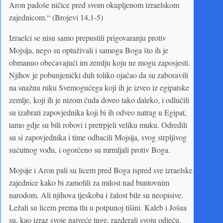
Aron padoše ničice pred svom okupljenom izraelskom
zajednicom.“ (Brojevi 14,1-5)
Izraelci se nisu samo prepustili prigovaranju protiv
Mojsija, nego su optuživali i samoga Boga što ih je
obmanuo obećavajući im zemlju koju ne mogu zaposjesti.
Njihov je pobunjenički duh toliko ojačao da su zaboravili
na snažnu ruku Svemogućega koji ih je izveo iz egipatske
zemlje, koji ih je nizom čuda doveo tako daleko, i odlučili
su izabrati zapovjednika koji bi ih odveo natrag u Egipat,
tamo gdje su bili robovi i pretrpjeli veliku muku. Odredili
su si zapovjednika i time odbacili Mojsija, svog strpljivog
sućutnog vođu, i ogorčeno su mrmljali protiv Boga.
Mojsije i Aron pali su licem pred Boga ispred sve izraelske
zajednice kako bi zamolili za milost nad buntovnim
narodom. Ali njihova tjeskoba i žalost bile su neopisive.
Ležali su licem prema tlu u potpunoj tišini. Kaleb i Jošua
su, kao izraz svoje najveće tuge, razderali svoju odjeću.