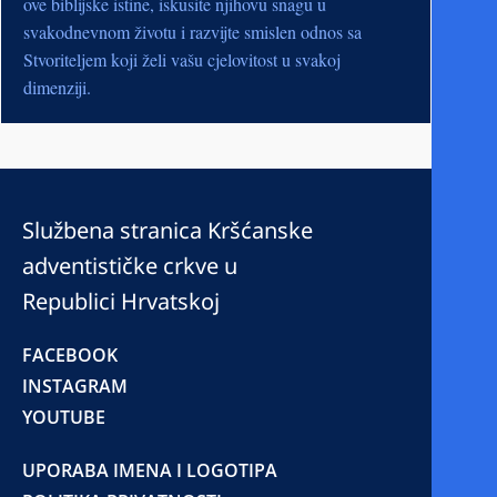
ove biblijske istine, iskusite njihovu snagu u
svakodnevnom životu i razvijte smislen odnos sa
Stvoriteljem koji želi vašu cjelovitost u svakoj
dimenziji.
Službena stranica Kršćanske
adventističke crkve u
Republici Hrvatskoj
FACEBOOK
INSTAGRAM
YOUTUBE
UPORABA IMENA I LOGOTIPA