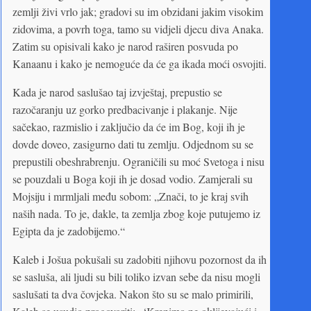
zemlji živi vrlo jak; gradovi su im obzidani jakim visokim
zidovima, a povrh toga, tamo su vidjeli djecu diva Anaka.
Zatim su opisivali kako je narod raširen posvuda po
Kanaanu i kako je nemoguće da će ga ikada moći osvojiti.
Kada je narod saslušao taj izvještaj, prepustio se
razočaranju uz gorko predbacivanje i plakanje. Nije
sačekao, razmislio i zaključio da će im Bog, koji ih je
dovde doveo, zasigurno dati tu zemlju. Odjednom su se
prepustili obeshrabrenju. Ograničili su moć Svetoga i nisu
se pouzdali u Boga koji ih je dosad vodio. Zamjerali su
Mojsiju i mrmljali među sobom: „Znači, to je kraj svih
naših nada. To je, dakle, ta zemlja zbog koje putujemo iz
Egipta da je zadobijemo.“
Kaleb i Jošua pokušali su zadobiti njihovu pozornost da ih
se sasluša, ali ljudi su bili toliko izvan sebe da nisu mogli
saslušati ta dva čovjeka. Nakon što su se malo primirili,