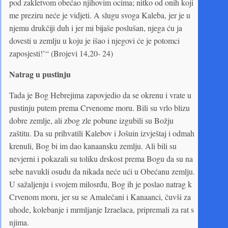
pod zakletvom obećao njihovim ocima; nitko od onih koji
me preziru neće je vidjeti. A slugu svoga Kaleba, jer je u
njemu drukčiji duh i jer mi bijaše poslušan, njega ću ja
dovesti u zemlju u koju je išao i njegovi će je potomci
zaposjesti!’“ (Brojevi 14,20- 24)
Natrag u pustinju
Tada je Bog Hebrejima zapovjedio da se okrenu i vrate u
pustinju putem prema Crvenome moru. Bili su vrlo blizu
dobre zemlje, ali zbog zle pobune izgubili su Božju
zaštitu. Da su prihvatili Kalebov i Jošuin izvještaj i odmah
krenuli, Bog bi im dao kanaansku zemlju. Ali bili su
nevjerni i pokazali su toliku drskost prema Bogu da su na
sebe navukli osudu da nikada neće ući u Obećanu zemlju.
U sažaljenju i svojem milosrđu, Bog ih je poslao natrag k
Crvenom moru, jer su se Amalečani i Kanaanci, čuvši za
uhode, kolebanje i mrmljanje Izraelaca, pripremali za rat s
njima.