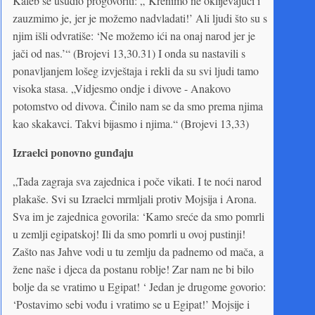
Kaleb se usudio progovoriti: „‘Krenimo ne oklijevajući i
zauzmimo je, jer je možemo nadvladati!’ Ali ljudi što su s
njim išli odvratiše: ‘Ne možemo ići na onaj narod jer je
jači od nas.’“ (Brojevi 13,30.31) I onda su nastavili s
ponavljanjem lošeg izvještaja i rekli da su svi ljudi tamo
visoka stasa. „Vidjesmo ondje i divove - Anakovo
potomstvo od divova. Činilo nam se da smo prema njima
kao skakavci. Takvi bijasmo i njima.“ (Brojevi 13,33)
Izraelci ponovno gunđaju
„Tada zagraja sva zajednica i poče vikati. I te noći narod
plakaše. Svi su Izraelci mrmljali protiv Mojsija i Arona.
Sva im je zajednica govorila: ‘Kamo sreće da smo pomrli
u zemlji egipatskoj! Ili da smo pomrli u ovoj pustinji!
Zašto nas Jahve vodi u tu zemlju da padnemo od mača, a
žene naše i djeca da postanu roblje! Zar nam ne bi bilo
bolje da se vratimo u Egipat! ‘ Jedan je drugome govorio:
‘Postavimo sebi vođu i vratimo se u Egipat!’ Mojsije i