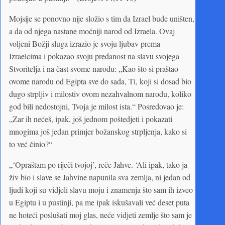
Mojsije se ponovno nije složio s tim da Izrael bude uništen,
a da od njega nastane moćniji narod od Izraela. Ovaj
voljeni Božji sluga izrazio je svoju ljubav prema
Izraelcima i pokazao svoju predanost na slavu svojega
Stvoritelja i na čast svome narodu: „Kao što si praštao
ovome narodu od Egipta sve do sada, Ti, koji si dosad bio
dugo strpljiv i milostiv ovom nezahvalnom narodu, koliko
god bili nedostojni, Tvoja je milost ista.“ Posredovao je:
„Zar ih nećeš, ipak, još jednom poštedjeti i pokazati
mnogima još jedan primjer božanskog strpljenja, kako si
to već činio?“
„‘Opraštam po riječi tvojoj’, reče Jahve. ‘Ali ipak, tako ja
živ bio i slave se Jahvine napunila sva zemlja, ni jedan od
ljudi koji su vidjeli slavu moju i znamenja što sam ih izveo
u Egiptu i u pustinji, pa me ipak iskušavali već deset puta
ne hoteći poslušati moj glas, neće vidjeti zemlje što sam je