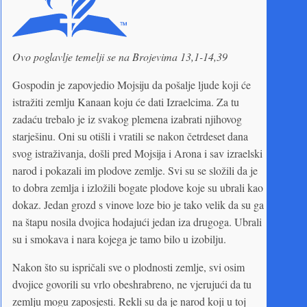
Ovo poglavlje temelji se na Brojevima 13,1-14,39
Gospodin je zapovjedio Mojsiju da pošalje ljude koji će
istražiti zemlju Kanaan koju će dati Izraelcima. Za tu
zadaću trebalo je iz svakog plemena izabrati njihovog
starješinu. Oni su otišli i vratili se nakon četrdeset dana
svog istraživanja, došli pred Mojsija i Arona i sav izraelski
narod i pokazali im plodove zemlje. Svi su se složili da je
to dobra zemlja i izložili bogate plodove koje su ubrali kao
dokaz. Jedan grozd s vinove loze bio je tako velik da su ga
na štapu nosila dvojica hodajući jedan iza drugoga. Ubrali
su i smokava i nara kojega je tamo bilo u izobilju.
Nakon što su ispričali sve o plodnosti zemlje, svi osim
dvojice govorili su vrlo obeshrabreno, ne vjerujući da tu
zemlju mogu zaposjesti. Rekli su da je narod koji u toj