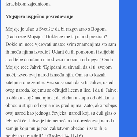
izraelskom zajednicom.
Mojsijevo uspješno posredovanje
Mojsije je ušao u Svetište da bi razgovarao s Bogom.
„Tada reče Mojsiju: ‘Dokle će me taj narod prezirati?
Dokle mi neće vjerovati unatoč svim znamenjima što sam
ih među njima izvodio? Udarit ću ih pomorom i istrijebiti,
a od tebe ću učiniti narod veći i moćniji od njega.’ Onda
Mojsije reče Jahvi: ‘Egipćani su shvatili da si ti, svojom
moći, izveo ovaj narod između njih. Oni su to kazali
žiteljima one zemlje. Već su saznali da si ti, Jahve, usred
ovog naroda, kojemu se očituješ licem u lice, i da ti, Jahve,
u oblaku stojiš nad njima; da obdan u stupu od oblaka, a
obnoć u stupu od ognja ideš pred njima. Zato, ako pobiješ
ovaj narod kao jednoga čovjeka, narodi koji su čuli glas o
tebi reći će: Jahve je bio nemoćan da dovede ovaj narod u
zemlju koju mu je pod zakletvom obećao, i zato ih je
poubijao u pustinji.’“ (Brojevi 14,11-16)