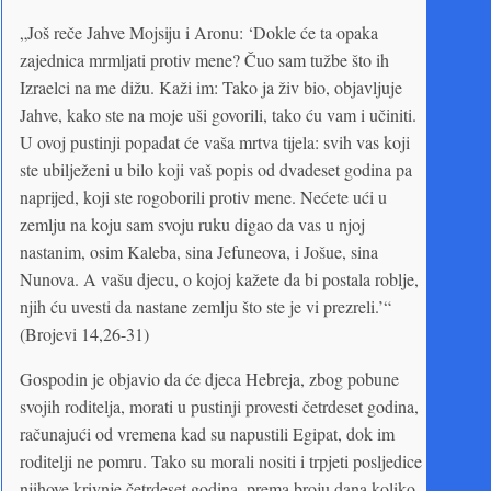
„Još reče Jahve Mojsiju i Aronu: ‘Dokle će ta opaka
zajednica mrmljati protiv mene? Čuo sam tužbe što ih
Izraelci na me dižu. Kaži im: Tako ja živ bio, objavljuje
Jahve, kako ste na moje uši govorili, tako ću vam i učiniti.
U ovoj pustinji popadat će vaša mrtva tijela: svih vas koji
ste ubilježeni u bilo koji vaš popis od dvadeset godina pa
naprijed, koji ste rogoborili protiv mene. Nećete ući u
zemlju na koju sam svoju ruku digao da vas u njoj
nastanim, osim Kaleba, sina Jefuneova, i Jošue, sina
Nunova. A vašu djecu, o kojoj kažete da bi postala roblje,
njih ću uvesti da nastane zemlju što ste je vi prezreli.’“
(Brojevi 14,26-31)
Gospodin je objavio da će djeca Hebreja, zbog pobune
svojih roditelja, morati u pustinji provesti četrdeset godina,
računajući od vremena kad su napustili Egipat, dok im
roditelji ne pomru. Tako su morali nositi i trpjeti posljedice
njihove krivnje četrdeset godina, prema broju dana koliko