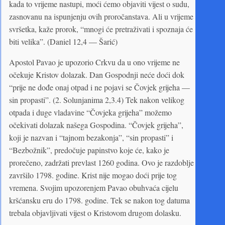
kada to vrijeme nastupi, moći ćemo objaviti vijest o sudu,
zasnovanu na ispunjenju ovih proročanstava. Ali u vrijeme
svršetka, kaže prorok, “mnogi će pretraživati i spoznaja će
biti velika”. (Daniel 12,4 — Šarić)
Apostol Pavao je upozorio Crkvu da u ono vrijeme ne
očekuje Kristov dolazak. Dan Gospodnji neće doći dok
“prije ne dođe onaj otpad i ne pojavi se Čovjek grijeha —
sin propasti”. (2. Solunjanima 2,3.4) Tek nakon velikog
otpada i duge vladavine “Čovjeka grijeha” možemo
očekivati dolazak našega Gospodina. “Čovjek grijeha”,
koji je nazvan i “tajnom bezakonja”, “sin propasti” i
“Bezbožnik”, predočuje papinstvo koje će, kako je
prorečeno, zadržati prevlast 1260 godina. Ovo je razdoblje
završilo 1798. godine. Krist nije mogao doći prije tog
vremena. Svojim upozorenjem Pavao obuhvaća cijelu
kršćansku eru do 1798. godine. Tek se nakon tog datuma
trebala objavljivati vijest o Kristovom drugom dolasku.