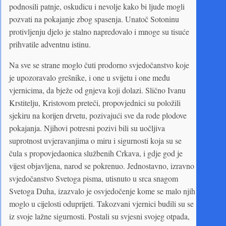
podnosili patnje, oskudicu i nevolje kako bi ljude mogli
pozvati na pokajanje zbog spasenja. Unatoč Sotoninu
protivljenju djelo je stalno napredovalo i mnoge su tisuće
prihvatile adventnu istinu.
Na sve se strane moglo čuti prodorno svjedočanstvo koje
je upozoravalo grešnike, i one u svijetu i one među
vjernicima, da bježe od gnjeva koji dolazi. Slično Ivanu
Krstitelju, Kristovom preteči, propovjednici su položili
sjekiru na korijen drvetu, pozivajući sve da rode plodove
pokajanja. Njihovi potresni pozivi bili su uočljiva
suprotnost uvjeravanjima o miru i sigurnosti koja su se
čula s propovjedaonica službenih Crkava, i gdje god je
vijest objavljena, narod se pokrenuo. Jednostavno, izravno
svjedočanstvo Svetoga pisma, utisnuto u srca snagom
Svetoga Duha, izazvalo je osvjedočenje kome se malo njih
moglo u cijelosti oduprijeti. Takozvani vjernici budili su se
iz svoje lažne sigurnosti. Postali su svjesni svojeg otpada,