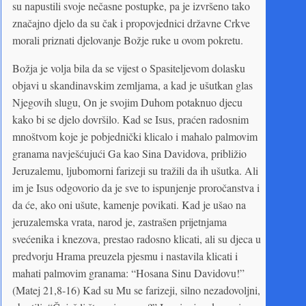
su napustili svoje nečasne postupke, pa je izvršeno tako
značajno djelo da su čak i propovjednici državne Crkve
morali priznati djelovanje Božje ruke u ovom pokretu.
Božja je volja bila da se vijest o Spasiteljevom dolasku
objavi u skandinavskim zemljama, a kad je ušutkan glas
Njegovih slugu, On je svojim Duhom potaknuo djecu
kako bi se djelo dovršilo. Kad se Isus, praćen radosnim
mnoštvom koje je pobjednički klicalo i mahalo palmovim
granama navješćujući Ga kao Sina Davidova, približio
Jeruzalemu, ljubomorni farizeji su tražili da ih ušutka. Ali
im je Isus odgovorio da je sve to ispunjenje proročanstva i
da će, ako oni ušute, kamenje povikati. Kad je ušao na
jeruzalemska vrata, narod je, zastrašen prijetnjama
svećenika i knezova, prestao radosno klicati, ali su djeca u
predvorju Hrama preuzela pjesmu i nastavila klicati i
mahati palmovim granama: “Hosana Sinu Davidovu!”
(Matej 21,8-16) Kad su Mu se farizeji, silno nezadovoljni,