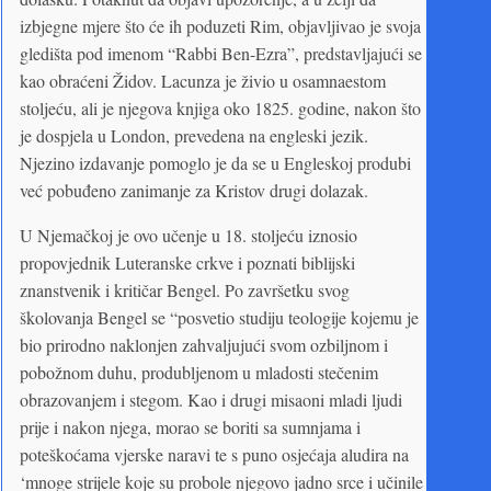
izbjegne mjere što će ih poduzeti Rim, objavljivao je svoja
gledišta pod imenom “Rabbi Ben-Ezra”, predstavljajući se
kao obraćeni Židov. Lacunza je živio u osamnaestom
stoljeću, ali je njegova knjiga oko 1825. godine, nakon što
je dospjela u London, prevedena na engleski jezik.
Njezino izdavanje pomoglo je da se u Engleskoj produbi
već pobuđeno zanimanje za Kristov drugi dolazak.
U Njemačkoj je ovo učenje u 18. stoljeću iznosio
propovjednik Luteranske crkve i poznati biblijski
znanstvenik i kritičar Bengel. Po završetku svog
školovanja Bengel se “posvetio studiju teologije kojemu je
bio prirodno naklonjen zahvaljujući svom ozbiljnom i
pobožnom duhu, produbljenom u mladosti stečenim
obrazovanjem i stegom. Kao i drugi misaoni mladi ljudi
prije i nakon njega, morao se boriti sa sumnjama i
poteškoćama vjerske naravi te s puno osjećaja aludira na
‘mnoge strijele koje su probole njegovo jadno srce i učinile