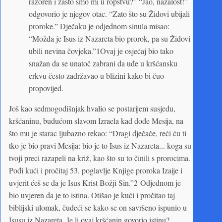
razoren i zašto smo mi u ropstvu?” “Jao, nažalost!”
odgovorio je njegov otac. “Zato što su Židovi ubijali
proroke.” Dječaku je odjednom sinula misao:
“Možda je Isus iz Nazareta bio prorok, pa su Židovi
ubili nevina čovjeka.”1Ovaj je osjećaj bio tako
snažan da se unatoč zabrani da uđe u kršćansku
crkvu često zadržavao u blizini kako bi čuo
propovijed.
Još kao sedmogodišnjak hvalio se postarijem susjedu,
kršćaninu, budućom slavom Izraela kad dođe Mesija, na
što mu je starac ljubazno rekao: “Dragi dječače, reći ću ti
tko je bio pravi Mesija: bio je to Isus iz Nazareta... koga su
tvoji preci razapeli na križ, kao što su to činili s prorocima.
Pođi kući i pročitaj 53. poglavlje Knjige proroka Izaije i
uvjerit ćeš se da je Isus Krist Božji Sin.”2 Odjednom je
bio uvjeren da je to istina. Otišao je kući i pročitao taj
biblijski ulomak, čudeći se kako se on savršeno ispunio u
Isusu iz Nazareta. Je li ovaj kršćanin govorio istinu?