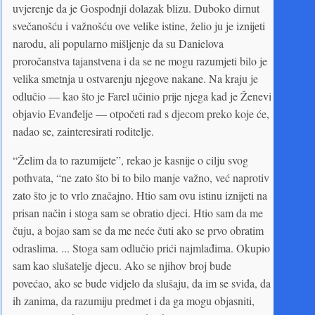
uvjerenje da je Gospodnji dolazak blizu. Duboko dirnut
svečanošću i važnošću ove velike istine, želio ju je iznijeti
narodu, ali popularno mišljenje da su Danielova
proročanstva tajanstvena i da se ne mogu razumjeti bilo je
velika smetnja u ostvarenju njegove nakane. Na kraju je
odlučio — kao što je Farel učinio prije njega kad je Ženevi
objavio Evanđelje — otpočeti rad s djecom preko koje će,
nadao se, zainteresirati roditelje.
“Želim da to razumijete”, rekao je kasnije o cilju svog
pothvata, “ne zato što bi to bilo manje važno, već naprotiv
zato što je to vrlo značajno. Htio sam ovu istinu iznijeti na
prisan način i stoga sam se obratio djeci. Htio sam da me
čuju, a bojao sam se da me neće čuti ako se prvo obratim
odraslima. ... Stoga sam odlučio prići najmlađima. Okupio
sam kao slušatelje djecu. Ako se njihov broj bude
povećao, ako se bude vidjelo da slušaju, da im se sviđa, da
ih zanima, da razumiju predmet i da ga mogu objasniti,