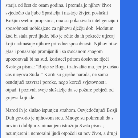
starija od šest do osam godina, i premda je njihov život
svjedočio da ljube Spasitelja i nastoje živjeti poslušni
Božjim svetim propisima, ona su pokazivala inteligenciju i
sposobnosti uobičajene za njihovu dječju dob. Međutim
kad bi stala pred ljude, bilo je očito da ih pokreće utjecaj
koji nadmašuje njihove prirodne sposobnosti. Njihov bi se
glas i ponašanje promijenili i sa svečanom snagom
upozoravali bi na sud, koristeći pritom doslovne riječi
Svetoga pisma: “Bojte se Boga i zahvalite mu, jer je došao
čas njegova Suda!” Korili su grijehe naroda, ne samo
osuđujući razvrat i poroke, nego koreći svjetovnost i
otpad, i pozivali svoje slušatelje da se požure pobjeći od
gnjeva koji ide.
Narod ih je slušao ispunjen strahom. Osvjedočujući Božji
Duh govorio je njihovom srcu. Mnoge su pokrenuli da s
novim i dubljim zanimanjem istražuju Sveta pisma;
neumjereni i nemoralni ljudi otpočeli su nov život, a drugi