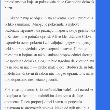
proročanstava koja su pokazivala da je Gospodnji dolazak
blizu.
I u Skandinaviji se objavljivala adventna vijest i probudila
veliko zanimanje. Mnoge je pokrenula iz njihove
bezbrižne sigurnosti da priznaju i napuste svoje grijehe i da
u Kristovo ime potraže oprost. Ali se kler državne Crkve
usprotivio ovom pokretu i zahvaljujući njegovom utjecaju
neki su propovjednici vijesti strpani u zatvor. U mnogim
mjestima u kojima su tako ušutkani propovjednici skorog
Gospodnjeg dolaska, Bogu je bilo ugodno da vijest objavi
na neobičan način — preko male djece. Budući da su bila
maloljetna, državni ih zakon nije mogao ograničiti te im je
bilo dopušteno nesmetano govoriti.
Pokret se uglavnom širio među nižim staležima i narod se
okupljao u skromnim radničkim domovima da čuje
opomene. Djeca-propovjednici i sama su potjecala
uglavnom iz siromašnih slojeva. Neka od njih nisu bila