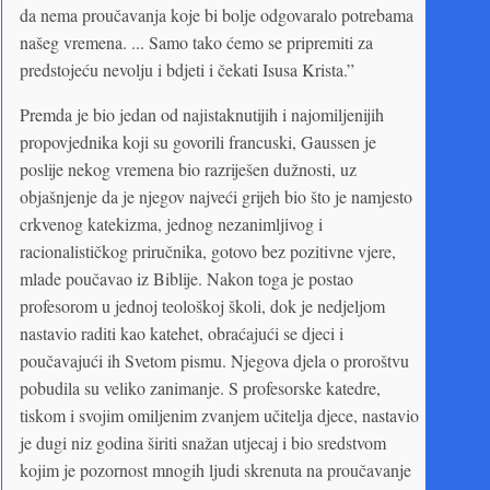
da nema proučavanja koje bi bolje odgovaralo potrebama
našeg vremena. ... Samo tako ćemo se pripremiti za
predstojeću nevolju i bdjeti i čekati Isusa Krista.”
Premda je bio jedan od najistaknutijih i najomiljenijih
propovjednika koji su govorili francuski, Gaussen je
poslije nekog vremena bio razriješen dužnosti, uz
objašnjenje da je njegov najveći grijeh bio što je namjesto
crkvenog katekizma, jednog nezanimljivog i
racionalističkog priručnika, gotovo bez pozitivne vjere,
mlade poučavao iz Biblije. Nakon toga je postao
profesorom u jednoj teološkoj školi, dok je nedjeljom
nastavio raditi kao katehet, obraćajući se djeci i
poučavajući ih Svetom pismu. Njegova djela o proroštvu
pobudila su veliko zanimanje. S profesorske katedre,
tiskom i svojim omiljenim zvanjem učitelja djece, nastavio
je dugi niz godina širiti snažan utjecaj i bio sredstvom
kojim je pozornost mnogih ljudi skrenuta na proučavanje