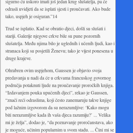
sigurno ću uskoro imati još jedan krug slušatelja, pa će
odrasli uvidjeti da se isplati sjesti i proučavati. Ako bude
tako, uspjeh je osiguran.”14
Trud se isplatio. Kad se obratio djeci, došli su slušati i
stariji. Galerije njegove crkve bile su pune pozornih
slušatelja. Među njima bilo je uglednih i učenih ljudi, kao i
stranaca koji su posjetili Ženevu; tako je vijest ponesena u
druge krajeve.
Ohrabren ovim uspjehom, Gaussen je objavio svoja
predavanja u nadi da će u crkvama francuskog govornog
područja potaknuti ljude na proučavanje proročkih knjiga.
“Izdavanjem pouka upućenih djeci”, rekao je Gaussen,
“znači reći odraslima, koji često zanemaruju takve knjige
pod lažnim izgovorom da su nerazumljive: ‘Kako mogu
biti nerazumljive kada ih vaša djeca razumiju?’ ... Velika
mi je želja”, dodao je, “da poznavanje proročanstava, ako
je moguće, učinim popularnim u svom stadu. ... Čini mi se