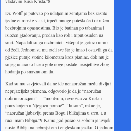
vladavini Isusa Krista.”8
Dr. Wolff je putovao po udaljenim zemljama bez zaštite
ijedne europske vlasti, trpeći mnoge poteškoće i okružen
bezbrojnim opasnostima. Bio je batinan po tabanima i
izložen gladovanju, prodan kao rob i triput osuđen na
smrt. Napadali su ga razbojnici i višeput je gotovo umro
od žeđi. Jednom su mu oteli sve što je imao i ostavili ga da
pješice putuje stotine kilometara kroz planine, dok mu je
snijeg udarao o lice a gole noge postale neosjetljive zbog
hodanja po smrznutom tlu.
Kad su mu savjetovali da ne ide nenaoružan među divlja i
neprijateljska plemena, odgovorio je da je “naoružan
dobrim oružjem” — “molitvom, revnošću za Krista i
pouzdanjem u Njegovu pomoć”. “Ja sam”, rekao je,
“naoružan ljubavlju prema Bogu i bližnjima u srcu, a u
ruci imam Bibliju.”9 Kamo god pošao sa sobom je uvijek
nosio Bibliju na hebrejskom i engleskom jeziku. O jednom