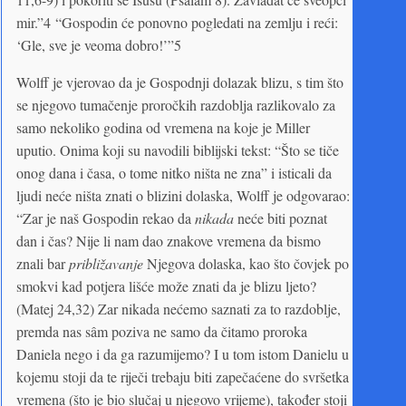
mir.”4 “Gospodin će ponovno pogledati na zemlju i reći:
‘Gle, sve je veoma dobro!’”5
Wolff je vjerovao da je Gospodnji dolazak blizu, s tim što
se njegovo tumačenje proročkih razdoblja razlikovalo za
samo nekoliko godina od vremena na koje je Miller
uputio. Onima koji su navodili biblijski tekst: “Što se tiče
onog dana i časa, o tome nitko ništa ne zna” i isticali da
ljudi neće ništa znati o blizini dolaska, Wolff je odgovarao:
“Zar je naš Gospodin rekao da
nikada
neće biti poznat
dan i čas? Nije li nam dao znakove vremena da bismo
znali bar
približavanje
Njegova dolaska, kao što čovjek po
smokvi kad potjera lišće može znati da je blizu ljeto?
(Matej 24,32) Zar nikada nećemo saznati za to razdoblje,
premda nas sâm poziva ne samo da čitamo proroka
Daniela nego i da ga razumijemo? I u tom istom Danielu u
kojemu stoji da te riječi trebaju biti zapečaćene do svršetka
vremena (što je bio slučaj u njegovo vrijeme), također stoji