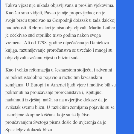
Takva vijest nije nikada objavljivana u prošlim vjekovima.
Kao što smo vidjeli, Pavao je nije propovijedao; on je
svoju braću upućivao na Gospodnji dolazak u tada dalekoj
budućnosti. Reformatori je nisu objavljivali. Martin Luther
je očekivao sud otprilike tristo godina nakon svoga
vremena. Ali od 1798. godine otpečaćena je Danielova
knjiga, razumijevanje proročanstva se uvećalo i mnogi su
objavljivali svečanu vijest o blizini suda.
Kao i velika reformacija u šesnaestom stoljeću, i adventni
se pokret istodobno pojavio u različitim kršćanskim
zemljama. U Europi i u Americi ljudi vjere i molitve bili su
pokrenuti na proučavanje proročanstava i, ispitujući
nadahnuti izvještaj, naišli su na uvjerljive dokaze da je
svršetak svemu blizu. U različitim zemljama pojavile su se
usamljene skupine kršćana koje su isključivo
proučavanjem Svetoga pisma došle do uvjerenja da je
Spasiteljev dolazak blizu.