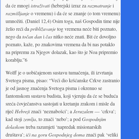
da će mnogi
istraživati
(hebrejski izraz za
razmatranje
i
razmišljanje
o vremenu) i da će se znanje (o tom vremenu)
umnožiti. (Daniel 12,4) Osim toga, naš Gospodin time nije
želio reći da
približavanje
tog vremena neće biti poznato,
nego da
točan dan
i
čas
nitko neće znati. Bit će dovoljno
poznato, kaže, po znakovima vremena da bi nas potaklo
na pripremu za Njegov dolazak, kao što je Noa pripremio
korablju.”6
Wolff je o uobičajenom sustavu tumačenja, ili izvrtanja
Svetoga pisma, pisao: “Veći dio kršćanske Crkve zastranio
je od jasnog značenja Svetoga pisma i okrenuo se
fantomskom sustavu budista, koji vjeruju da će se buduća
sreća čovječanstva sastojati u kretanju zrakom i misle da
riječ
Hebreji
znači ‘neznabošci’; a
Jeruzalem
— ‘crkva’;
kad stoji
zemlja
, to znači ‘nebo’; a pod
Gospodnjim
dolaskom
treba razumjeti ‘napredak misionarskih
društava’;
ići na goru Gospodnjeg doma
znači pak ‘veliki