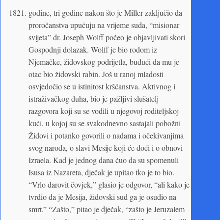
godine, tri godine nakon što je Miller zaključio da
proročanstva upućuju na vrijeme suda, “misionar
svijeta” dr. Joseph Wolff počeo je objavljivati skori
Gospodnji dolazak. Wolff je bio rodom iz
Njemačke, židovskog podrijetla, budući da mu je
otac bio židovski rabin. Još u ranoj mladosti
osvjedočio se u istinitost kršćanstva. Aktivnog i
istraživačkog duha, bio je pažljivi slušatelj
razgovora koji su se vodili u njegovoj roditeljskoj
kući, u kojoj su se svakodnevno sastajali pobožni
Židovi i potanko govorili o nadama i očekivanjima
svog naroda, o slavi Mesije koji će doći i o obnovi
Izraela. Kad je jednog dana čuo da su spomenuli
Isusa iz Nazareta, dječak je upitao tko je to bio.
“Vrlo darovit čovjek,” glasio je odgovor, “ali kako je
tvrdio da je Mesija, židovski sud ga je osudio na
smrt.” “Zašto,” pitao je dječak, “zašto je Jeruzalem