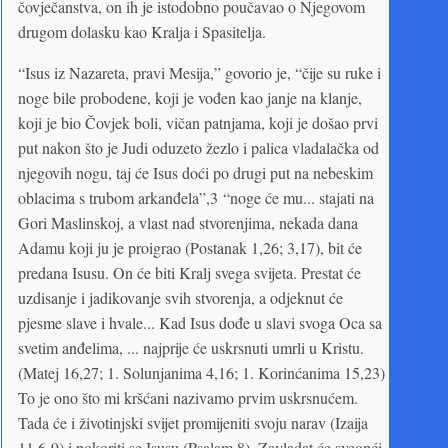
čovječanstva, on ih je istodobno poučavao o Njegovom
drugom dolasku kao Kralja i Spasitelja.
“Isus iz Nazareta, pravi Mesija,” govorio je, “čije su ruke i
noge bile probodene, koji je vođen kao janje na klanje,
koji je bio Čovjek boli, vičan patnjama, koji je došao prvi
put nakon što je Judi oduzeto žezlo i palica vladalačka od
njegovih nogu, taj će Isus doći po drugi put na nebeskim
oblacima s trubom arkanđela”,3 “noge će mu... stajati na
Gori Maslinskoj, a vlast nad stvorenjima, nekada dana
Adamu koji ju je proigrao (Postanak 1,26; 3,17), bit će
predana Isusu. On će biti Kralj svega svijeta. Prestat će
uzdisanje i jadikovanje svih stvorenja, a odjeknut će
pjesme slave i hvale... Kad Isus dođe u slavi svoga Oca sa
svetim anđelima, ... najprije će uskrsnuti umrli u Kristu.
(Matej 16,27; 1. Solunjanima 4,16; 1. Korinćanima 15,23)
To je ono što mi kršćani nazivamo prvim uskrsnućem.
Tada će i životinjski svijet promijeniti svoju narav (Izaija
11,6-9) i pokoriti se Isusu (Psalam 8). Zavladat će sveopći