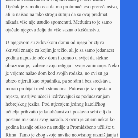
Dječak je zamolio oca da mu protumači ovo proročanstvo,
ali je naišao na tako strogu šutnju da se ovaj predmet
nikada više nije usudio spomenuti. Međutim to je samo
ojačalo njegovu želju da više sazna o kršćanstvu.
U njegovom su židovskom domu od njega brižljivo
skrivali znanje za kojim je težio, ali je sa samo jedanaest
godina napustio očev dom i krenuo u svijet da stekne
obrazovanje, izabere svoju religiju i svoje zanimanje. Neko
je vrijeme našao dom kod svojih rođaka, no ovi su ga
ubrzo otjerali kao otpadnika, pa se sâm i bez sredstava
morao probijati među strancima. Putovao je iz mjesta u
mjesto, marljivo učeći i izdržavajući se podučavanjem
hebrejskog jezika. Pod utjecajem jednog katoličkog
učitelja prihvatio je katoličanstvo i postavio sebi cilj da
postane misionar svog naroda. S ovim je ciljem nekoliko
godina kasnije otišao na studije u Promidžbeno učilište u
Rimu. Tamo je zbog svoje navike neovisnog razmišljanja i