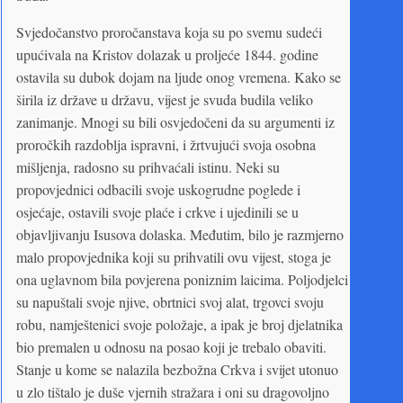
Svjedočanstvo proročanstava koja su po svemu sudeći
upućivala na Kristov dolazak u proljeće 1844. godine
ostavila su dubok dojam na ljude onog vremena. Kako se
širila iz države u državu, vijest je svuda budila veliko
zanimanje. Mnogi su bili osvjedočeni da su argumenti iz
proročkih razdoblja ispravni, i žrtvujući svoja osobna
mišljenja, radosno su prihvaćali istinu. Neki su
propovjednici odbacili svoje uskogrudne poglede i
osjećaje, ostavili svoje plaće i crkve i ujedinili se u
objavljivanju Isusova dolaska. Međutim, bilo je razmjerno
malo propovjednika koji su prihvatili ovu vijest, stoga je
ona uglavnom bila povjerena poniznim laicima. Poljodjelci
su napuštali svoje njive, obrtnici svoj alat, trgovci svoju
robu, namještenici svoje položaje, a ipak je broj djelatnika
bio premalen u odnosu na posao koji je trebalo obaviti.
Stanje u kome se nalazila bezbožna Crkva i svijet utonuo
u zlo tištalo je duše vjernih stražara i oni su dragovoljno