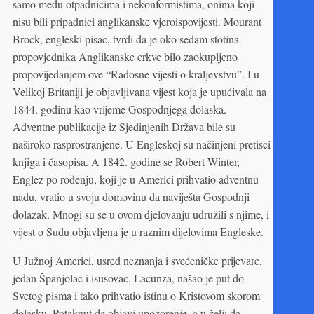
samo među otpadnicima i nekonformistima, onima koji
nisu bili pripadnici anglikanske vjeroispovijesti. Mourant
Brock, engleski pisac, tvrdi da je oko sedam stotina
propovjednika Anglikanske crkve bilo zaokupljeno
propovijedanjem ove “Radosne vijesti o kraljevstvu”. I u
Velikoj Britaniji je objavljivana vijest koja je upućivala na
1844. godinu kao vrijeme Gospodnjega dolaska.
Adventne publikacije iz Sjedinjenih Država bile su
naširoko rasprostranjene. U Engleskoj su načinjeni pretisci
knjiga i časopisa. A 1842. godine se Robert Winter,
Englez po rođenju, koji je u Americi prihvatio adventnu
nadu, vratio u svoju domovinu da naviješta Gospodnji
dolazak. Mnogi su se u ovom djelovanju udružili s njime, i
vijest o Sudu objavljena je u raznim dijelovima Engleske.
U Južnoj Americi, usred neznanja i svećeničke prijevare,
jedan Španjolac i isusovac, Lacunza, našao je put do
Svetog pisma i tako prihvatio istinu o Kristovom skorom
dolasku. Potaknut da objavi upozorenje, a u želji da