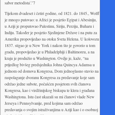
sabor metodista’.”7
Tijekom dvadeset i četiri godine, od 1821. do 1845., Wolff
je mnogo putovao: u Africi je posjetio Egipat i Abesiniju,
u Aziji je proputovao Palestinu, Siriju, Perziju, Buharu i
Indiju. Također je posjetio Sjedinjene Države i na putu za
Ameriku propovijedao na otoku Sveta Helena. U kolovozu
1837. stigao je u New York i nakon što je govorio u tom
gradu, propovijedao je u Philadelphiji i Baltimoreu, a na
kraju je produžio u Washington. Ovdje je, kaže, “na
prijedlog bivšeg predsjednika Johna Quincya Adamsa u
jednom od domova Kongresa, Dom jednoglasno stavio na
raspolaganje dvoranu Kongresa za predavanje koje sam
održao jedne subote, počašćen posjetom svih članova
Kongresa, kao i virdžinijskog biskupa te klera i građana
Washingtona. Istu čast ukazali su mi članovi vlade New
Jerseya i Pennsylvanije, pred kojima sam održao
predavanja o svojim istraživanjima u Aziji kao i o osobnoj