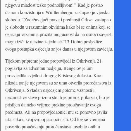
njegovu mladost teško podnošljivom’.” Kad je postao
članom konzistorija u Württembergu, zastupao je vjersku
slobodu. “Zadržavajući prava i prednosti Crkve, zastupao
je slobodu u razumnim okvirima kako bi se onima koji se
osjećaju vezanima pružila mogućnost da na osnovi savjesti
mogu izići iz njezine zajednice.”13 Dobre posljedice
ovoga postupka osjećaju se još danas u njegovom zavičaju.
Tijekom pripreme jedne propovijedi iz Otkrivenja 21.
poglavlja za adventnu nedjelju, Bengelov je um
prosvijetlila svjetlost drugog Kristovog dolaska. Kao
nikada ranije njegovom su se umu otvorila proročanstva iz
Otkrivenja. Svladan osjećajem goleme važnosti i
nezamislive slave prizora što ih je prorok prikazao, bio je
prisiljen da neko vrijeme prekine proučavanje ovoga
predmeta. Ali na propovjedaonici mu se ponovno javila
ista slika u svoj svojoj jasnoći i sili. Od tog se vremena
posvetio proučavanju proročanstava, osobito onih u