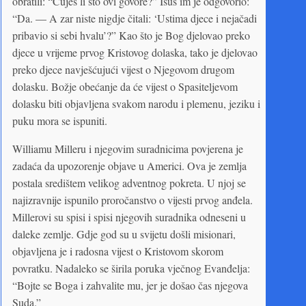
obratili: “Čuješ li što ovi govore?” Isus im je odgovorio:
“Da. — A zar niste nigdje čitali: ‘Ustima djece i nejačadi
pribavio si sebi hvalu’?” Kao što je Bog djelovao preko
djece u vrijeme prvog Kristovog dolaska, tako je djelovao
preko djece navješćujući vijest o Njegovom drugom
dolasku. Božje obećanje da će vijest o Spasiteljevom
dolasku biti objavljena svakom narodu i plemenu, jeziku i
puku mora se ispuniti.
Williamu Milleru i njegovim suradnicima povjerena je
zadaća da upozorenje objave u Americi. Ova je zemlja
postala središtem velikog adventnog pokreta. U njoj se
najizravnije ispunilo proročanstvo o vijesti prvog anđela.
Millerovi su spisi i spisi njegovih suradnika odneseni u
daleke zemlje. Gdje god su u svijetu došli misionari,
objavljena je i radosna vijest o Kristovom skorom
povratku. Nadaleko se širila poruka vječnog Evanđelja:
“Bojte se Boga i zahvalite mu, jer je došao čas njegova
Suda.”