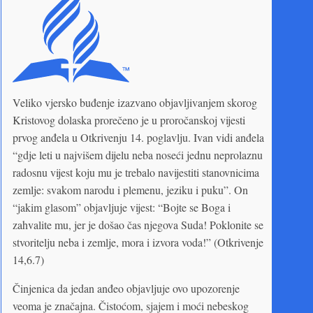
Veliko vjersko buđenje izazvano objavljivanjem skorog
Kristovog dolaska prorečeno je u proročanskoj vijesti
prvog anđela u Otkrivenju 14. poglavlju. Ivan vidi anđela
“gdje leti u najvišem dijelu neba noseći jednu neprolaznu
radosnu vijest koju mu je trebalo navijestiti stanovnicima
zemlje: svakom narodu i plemenu, jeziku i puku”. On
“jakim glasom” objavljuje vijest: “Bojte se Boga i
zahvalite mu, jer je došao čas njegova Suda! Poklonite se
stvoritelju neba i zemlje, mora i izvora voda!” (Otkrivenje
14,6.7)
Činjenica da jedan anđeo objavljuje ovo upozorenje
veoma je značajna. Čistoćom, sjajem i moći nebeskog