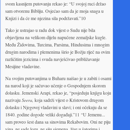
svom kasnijem putovanju rekao je: “U svojoj ruci držao
sam otvorenu Bibliju. Osjećao sam da je moja snaga u
Knjizi i da će me njezina sila podržavati.”10
Tako je ustrajao u radu dok vijest o Sudu nije bila
objavljena na velikom dijelu napučene zemaljske kugle.
Među Židovima, Turcima, Parsima, Hindusima i mnogim
drugim narodima i plemenima širio je Božju riječ na ovim
različitim jezicima i svuda navješćivao približavanje
Mesijine vladavine.
Na svojim putovanjima u Buharu naišao je u zabiti i osami
na narod koji je sačuvao učenje o Gospodnjem skorom
dolasku. Jemenski Arapi, rekao je, “posjeduju knjigu koju
nazivaju
Seera,
koja sadrži vijest o Kristovom drugom
dolasku i Njegovoj vladavini u slavi; i oni očekuju da se
1840. godine dogode veliki događaji.”11 “U Jemenu...
sam proveo šest dana sa sinovima Rekabovim. Oni ne piju
vina, ne sade lozu, ne siju sjemena, žive u šatorima i