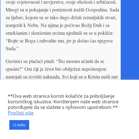
svoje svjetovnosti i nevjerstva, svoje oholosti i sebičnosti.
Mnogi su u pokajanju i poniznosti tražili Gospodina. Sada
su ljubav, kojom su se tako dugo držali zemaljskih stvari,
usmjerili k Nebu. Na njima je počivao Božji Duh i sa
smekšanim i skrušenim srcima ujedinili su se u pokliču:
“Bojte se Boga i zahvalite mu, jer je došao čas njegova
Suda.”
Grešnici su plačući pitali: “Što moram učiniti da se
spasim?” Oni čiji je život bio obilježen nepoštenjem
nastojali su izvršiti naknadu. Svi koji su u Kristu našli mir
željeli su da i drugi uživaju ovaj blagoslov. Srca roditelja
su se okretala djeci a srca djece roditeljima. Uklonjene su
**Ova web stranica koristi kolačiće za poboljšanje
ograde oholosti i nepristupačnosti. Čula su se iskrena
korisničkog iskustva. Korištenjem naše web stranice
potvrđujete da se slažete s njihovom upotrebom.**
priznanja, a članovi obitelji trudili su se oko spasenja
Pročitaj više
najbližih i najmilijih. Često su se čule ozbiljne molitve
posredovanja za druge. Na sve su se strane duše u velikom
U redu
strahu borile s Bogom. Mnogi su se cijele noći borili u
molitvi za osvjedočenje da su im grijesi oprošteni ili za