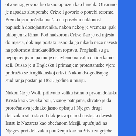
otvorenog govora bio lažno optužen kao heretik. Otvoreno
je napadao zlouporabe Crkve i govorio o potrebi reforme.
Premda je u početku naišao na posebnu naklonost
papinskih dostojanstvenika, nakon nekog je vremena ipak
uklonjen iz Rima. Pod nadzorom Crkve išao je od mjesta
do mjesta, dok nije postalo jasno da ga nikada neće navesti
na pokornost rimokatoličkom ropstvu. Proglasili su ga
nepopravljivim pa mu je ostavljeno na volju da ide kamo
želi. Otišao je u Englesku i primanjem protestantske vjere
pridružio se Anglikanskoj crkvi. Nakon dvogodišnjeg
studiranja poslan je 1821. godine u misiju.
Nakon što je Wolff prihvatio veliku istinu o prvom dolasku
Krista kao Čovjeka boli, vičnog patnjama, shvatio je da
proročanstva jednako jasno opisuju i Njegov drugi
dolazak u sili i slavi. I dok je svoj narod nastojao dovesti
Isusu iz Nazareta kao obećanom Mesiji, upućujući na
Njegov prvi dolazak u poniženju kao na žrtvu za grijehe