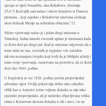
sjećaju se riječi Jonadaba, sina Rekabova. (Jeremija
25,6.7) Kod njih sam našao i sinove Izraelove iz Danova
plemena... koji zajedno s Rekabovim sinovima očekuju
skori dolazak Mesije na nebeskim oblacima.”12
Slično vjerovanje našao je i jedan drugi misionar u
Tatarskoj. Jedan tatarski svećenik upitao je misionara kada
će Krist doći po drugi put. Kad je misionar odgovorio da o
tome ništa ne zna, svećenik je izgledao vrlo začuđen
takvim neznanjem čovjeka koji tvrdi da je biblijski učitelj i
iznio svoje vjerovanje, zasnovano na proroštvu, da će Krist
doći oko 1844. godine.
U Engleskoj se već 1826. godine počela propovijedati
adventna vijest. Ovdje pokret nije dobio tako određen
oblik kao u Americi; točno vrijeme dolaska se nije tako
općenito propovijedalo, ali je naširoko objavljivana velika
istina o Kristovom skorom dolasku u sili i slavi, i to ne