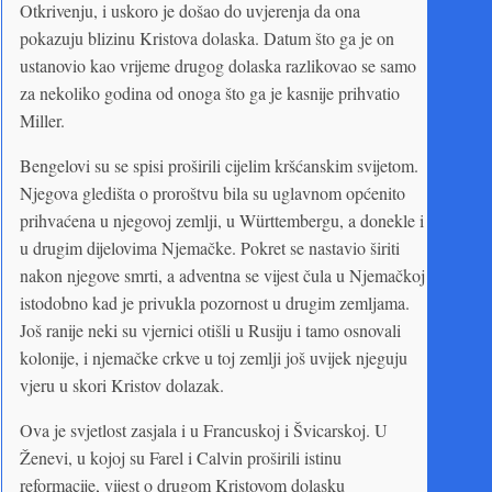
Otkrivenju, i uskoro je došao do uvjerenja da ona
pokazuju blizinu Kristova dolaska. Datum što ga je on
ustanovio kao vrijeme drugog dolaska razlikovao se samo
za nekoliko godina od onoga što ga je kasnije prihvatio
Miller.
Bengelovi su se spisi proširili cijelim kršćanskim svijetom.
Njegova gledišta o proroštvu bila su uglavnom općenito
prihvaćena u njegovoj zemlji, u Württembergu, a donekle i
u drugim dijelovima Njemačke. Pokret se nastavio širiti
nakon njegove smrti, a adventna se vijest čula u Njemačkoj
istodobno kad je privukla pozornost u drugim zemljama.
Još ranije neki su vjernici otišli u Rusiju i tamo osnovali
kolonije, i njemačke crkve u toj zemlji još uvijek njeguju
vjeru u skori Kristov dolazak.
Ova je svjetlost zasjala i u Francuskoj i Švicarskoj. U
Ženevi, u kojoj su Farel i Calvin proširili istinu
reformacije, vijest o drugom Kristovom dolasku