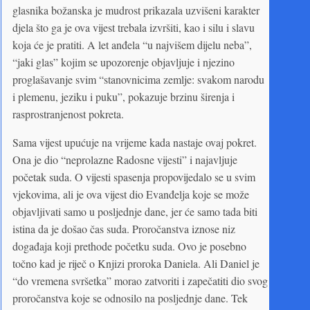
glasnika božanska je mudrost prikazala uzvišeni karakter
djela što ga je ova vijest trebala izvršiti, kao i silu i slavu
koja će je pratiti. A let anđela “u najvišem dijelu neba”,
“jaki glas” kojim se upozorenje objavljuje i njezino
proglašavanje svim “stanovnicima zemlje: svakom narodu
i plemenu, jeziku i puku”, pokazuje brzinu širenja i
rasprostranjenost pokreta.
Sama vijest upućuje na vrijeme kada nastaje ovaj pokret.
Ona je dio “neprolazne Radosne vijesti” i najavljuje
početak suda. O vijesti spasenja propovijedalo se u svim
vjekovima, ali je ova vijest dio Evanđelja koje se može
objavljivati samo u posljednje dane, jer će samo tada biti
istina da je došao čas suda. Proročanstva iznose niz
događaja koji prethode početku suda. Ovo je posebno
točno kad je riječ o Knjizi proroka Daniela. Ali Daniel je
“do vremena svršetka” morao zatvoriti i zapečatiti dio svog
proročanstva koje se odnosilo na posljednje dane. Tek