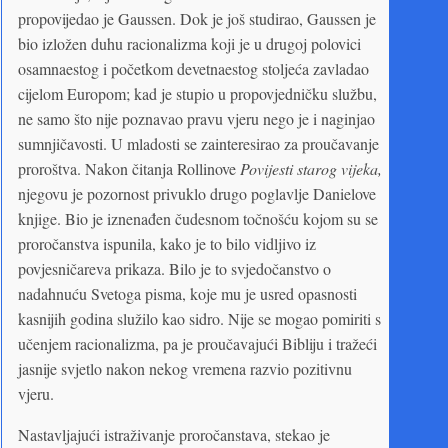
propovijedao je Gaussen. Dok je još studirao, Gaussen je
bio izložen duhu racionalizma koji je u drugoj polovici
osamnaestog i početkom devetnaestog stoljeća zavladao
cijelom Europom; kad je stupio u propovjedničku službu,
ne samo što nije poznavao pravu vjeru nego je i naginjao
sumnjičavosti. U mladosti se zainteresirao za proučavanje
proroštva. Nakon čitanja Rollinove
Povijesti starog vijeka,
njegovu je pozornost privuklo drugo poglavlje Danielove
knjige. Bio je iznenađen čudesnom točnošću kojom su se
proročanstva ispunila, kako je to bilo vidljivo iz
povjesničareva prikaza. Bilo je to svjedočanstvo o
nadahnuću Svetoga pisma, koje mu je usred opasnosti
kasnijih godina služilo kao sidro. Nije se mogao pomiriti s
učenjem racionalizma, pa je proučavajući Bibliju i tražeći
jasnije svjetlo nakon nekog vremena razvio pozitivnu
vjeru.
Nastavljajući istraživanje proročanstava, stekao je