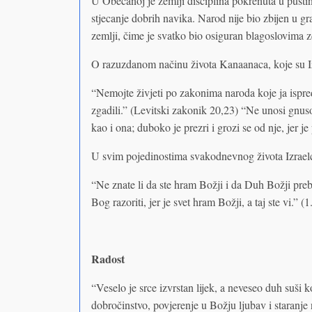
U Obećanoj je zemlji disciplina pokrenuta u pustinj
stjecanje dobrih navika. Narod nije bio zbijen u gr
zemlji, čime je svatko bio osiguran blagoslovima 
O razuzdanom načinu života Kanaanaca, koje su Izr
“Nemojte živjeti po zakonima naroda koje ja ispred 
zgadili.” (Levitski zakonik 20,23) “Ne unosi gnu
kao i ona; duboko je prezri i grozi se od nje, jer j
U svim pojedinostima svakodnevnog života Izrael
“Ne znate li da ste hram Božji i da Duh Božji pre
Bog razoriti, jer je svet hram Božji, a taj ste vi.”
Radost
“Veselo je srce izvrstan lijek, a neveseo duh suši k
dobročinstvo, povjerenje u Božju ljubav i staranje n