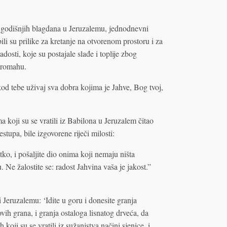
m godišnjih blagdana u Jeruzalemu, jednodnevni
li su prilike za kretanje na otvorenom prostoru i za
adosti, koje su postajale slađe i toplije zbog
siromahu.
od tebe uživaj sva dobra kojima je Jahve, Bog tvoj,
 koji su se vratili iz Babilona u Jeruzalem čitao
stupa, bile izgovorene riječi milosti:
latko, i pošaljite dio onima koji nemaju ništa
Ne žalostite se: radost Jahvina vaša je jakost.”
 Jeruzalemu: ‘Idite u goru i donesite granja
ovih grana, i granja ostaloga lisnatog drveća, da
koji su se vratili iz sužanjstva načini sjenice, i