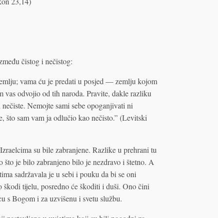
akon 23,14)
zmeđu čistog i nečistog:
zemlju; vama ću je predati u posjed — zemlju kojom
 vas odvojio od tih naroda. Pravite, dakle razliku
 i nečiste. Nemojte sami sebe opoganjivati ni
e, što sam vam ja odlučio kao nečisto.” (Levitski
Izraelcima su bile zabranjene. Razlike u prehrani tu
što je bilo zabranjeno bilo je nezdravo i štetno. A
tima sadržavala je u sebi i pouku da bi se oni
škodi tijelu, posredno će škoditi i duši. Ono čini
u s Bogom i za uzvišenu i svetu službu.