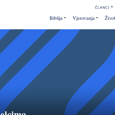
ČLANCI
Biblija
Vjerovanja
Živo
aelcima