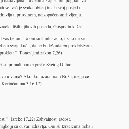
i nastavljena u uvjetima koji su bili pogodni za
adove, već je svaka obitelj imala svoj posjed u
zdravlja u prirodnom, neizopačenom življenju.
aelci lišili njihovih posjeda, Gospodin kaže:
vas tjeram. Ta oni su činili sve to, i zato mi se
sobe u svoju kuću, da ne budeš udaren prokletstvom
e prokleta.” (Ponovljeni zakon 7,26)
ci su primali pouke preko Svetog Duha:
biva u vama? Ako tko razara hram Božji, njega će
 (1. Korinćanima 3,16.17)
osti.” (Izreke 17,22) Zahvalnost, radost,
ajbolji su čuvari zdravlja. Oni su Izraelcima trebali