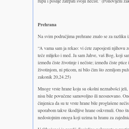
rupu i poslije zatrpati svoju nečist.” (Ponovljeni z
Prehrana
Na svim područjima prehrane znalo se za razliku i
“A vama sam ja rekao: vi ćete zaposjesti njihovu 
teče mlijeko i med. Ja sam Jahve, vaš Bog, koji sam
između čiste životinje i nečiste; između čiste ptice
životinjom, ni pticom, ni bilo čim što zemljom puž
zakonik 20,24.25)
Mnoge vrste hrane koju su okolni neznabošci jeli, 
nisu bile povučene samovoljno ili neosnovano. Ono 
činjenica da su te vrste hrane bile proglašene nečis
uporabom takve škodljive hrane oskvrnuli. Ono što 
nedostojnim onoga koji uzima tu hranu za zajednic