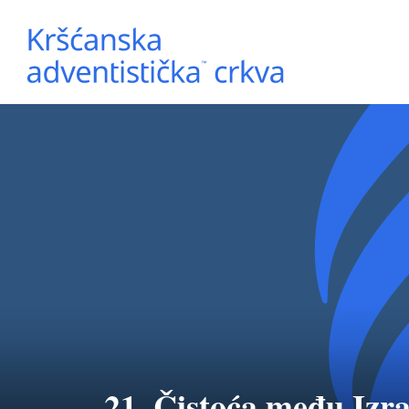
21. Čistoća među Izr