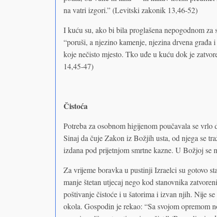
na vatri izgori.” (Levitski zakonik 13,46-52)
I kuću su, ako bi bila proglašena nepogodnom za st
“poruši, a njezino kamenje, njezina drvena građa 
koje nečisto mjesto. Tko uđe u kuću dok je zatvore
14,45-47)
Čistoća
Potreba za osobnom higijenom poučavala se vrlo d
Sinaj da čuje Zakon iz Božjih usta, od njega se tra
izdana pod prijetnjom smrtne kazne. U Božjoj se n
Za vrijeme boravka u pustinji Izraelci su gotovo s
manje štetan utjecaj nego kod stanovnika zatvorenih
poštivanje čistoće i u šatorima i izvan njih. Nije 
okola. Gospodin je rekao: “Sa svojom opremom nosi