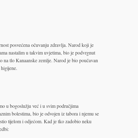
rnost posvećena očuvanju zdravlja. Narod koji je
kama nastalim u takvim uvjetima, bio je podvrgnut
tupio na tlo Kanaanske zemlje. Narod je bio poučavan
 higijene.
amo u bogoslužju već i u svim područjima
znim bolestima, bio je odvojen iz tabora i njemu se
istio tijelom i odjećom. Kad je tko zadobio neku
edbi: