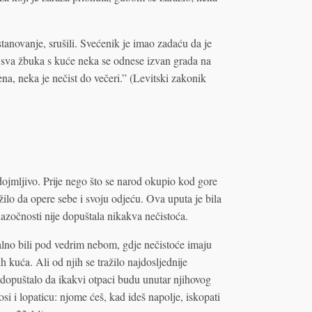
anovanje, srušili. Svećenik je imao zadaću da je
i sva žbuka s kuće neka se odnese izvan grada na
na, neka je nečist do večeri.” (Levitski zakonik
ojmljivo. Prije nego što se narod okupio kod gore
žilo da opere sebe i svoju odjeću. Ova uputa je bila
azočnosti nije dopuštala nikakva nečistoća.
talno bili pod vedrim nebom, gdje nečistoće imaju
 kuća. Ali od njih se tražilo najdosljednije
se dopuštalo da ikakvi otpaci budu unutar njihovog
 i lopaticu: njome ćeš, kad ideš napolje, iskopati