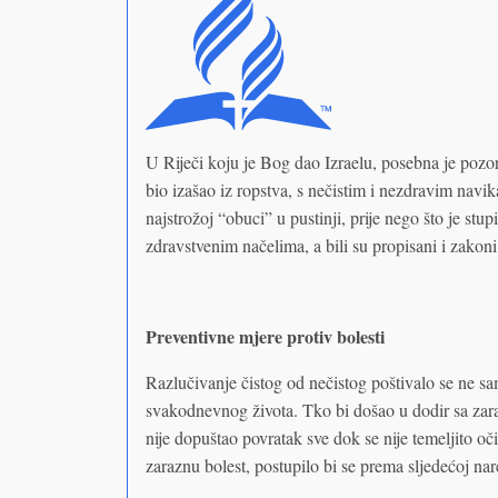
U Riječi koju je Bog dao Izraelu, posebna je pozo
bio izašao iz ropstva, s nečistim i nezdravim navi
najstrožoj “obuci” u pustinji, prije nego što je s
zdravstvenim načelima, a bili su propisani i zakoni
Preventivne mjere protiv bolesti
Razlučivanje čistog od nečistog poštivalo se ne s
svakodnevnog života. Tko bi došao u dodir sa zara
nije dopuštao povratak sve dok se nije temeljito oč
zaraznu bolest, postupilo bi se prema sljedećoj nar