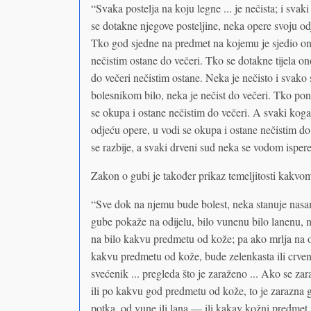
“Svaka postelja na koju legne ... je nečista; i svak
se dotakne njegove posteljine, neka opere svoju od
Tko god sjedne na predmet na kojemu je sjedio onaj
nečistim ostane do večeri. Tko se dotakne tijela on
do večeri nečistim ostane. Neka je nečisto i svako s
bolesnikom bilo, neka je nečist do večeri. Tko po
se okupa i ostane nečistim do večeri. A svaki koga
odjeću opere, u vodi se okupa i ostane nečistim do
se razbije, a svaki drveni sud neka se vodom isper
Zakon o gubi je također prikaz temeljitosti kakvom s
“Sve dok na njemu bude bolest, neka stanuje nasa
gube pokaže na odijelu, bilo vunenu bilo lanenu, na o
na bilo kakvu predmetu od kože; pa ako mrlja na odij
kakvu predmetu od kože, bude zelenkasta ili crven
svećenik ... pregleda što je zaraženo ... Ako se zaraz
ili po kakvu god predmetu od kože, to je zarazna g
potka, od vune ili lana — ili kakav kožni predmet 