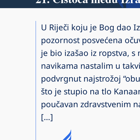
U Riječi koju je Bog dao I
pozornost posvećena očuv
je bio izašao iz ropstva, s
navikama nastalim u takvi
podvrgnut najstrožoj “obuc
što je stupio na tlo Kanaa
poučavan zdravstvenim nač
[…]