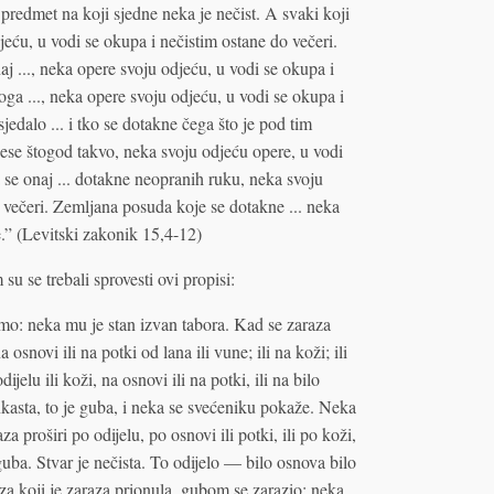
i predmet na koji sjedne neka je nečist. A svaki koji
jeću, u vodi se okupa i nečistim ostane do večeri.
 ..., neka opere svoju odjeću, u vodi se okupa i
oga ..., neka opere svoju odjeću, u vodi se okupa i
jedalo ... i tko se dotakne čega što je pod tim
nese štogod takvo, neka svoju odjeću opere, u vodi
 se onaj ... dotakne neopranih ruku, neka svoju
 večeri. Zemljana posuda koje se dotakne ... neka
e.” (Levitski zakonik 15,4-12)
u se trebali sprovesti ovi propisi:
mo: neka mu je stan izvan tabora. Kad se zaraza
snovi ili na potki od lana ili vune; ili na koži; ili
elu ili koži, na osnovi ili na potki, ili na bilo
kasta, to je guba, i neka se svećeniku pokaže. Neka
a proširi po odijelu, po osnovi ili potki, ili po koži,
uba. Stvar je nečista. To odijelo — bilo osnova bilo
za koji je zaraza prionula, gubom se zarazio; neka