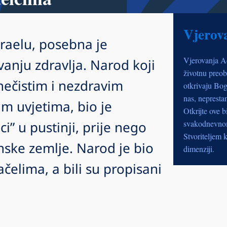
Vjerov
zraelu, posebna je
Vjerovanja A
anju zdravlja. Narod koji
životnu preob
 nečistim i nezdravim
otkrivaju Bog
nas, nepresta
m uvjetima, bio je
Otkrijte ove b
i” u pustinji, prije nego
svakodnevnom 
Stvoriteljem k
nske zemlje. Narod je bio
dimenziji.
elima, a bili su propisani