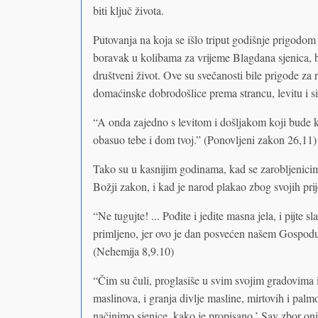
biti ključ života.
Putovanja na koja se išlo triput godišnje prigodo
boravak u kolibama za vrijeme Blagdana sjenica, bi
društveni život. Ove su svečanosti bile prigode za r
domaćinske dobrodošlice prema strancu, levitu i 
“A onda zajedno s levitom i došljakom koji bude k
obasuo tebe i dom tvoj.” (Ponovljeni zakon 26,11)
Tako su u kasnijim godinama, kad se zarobljenicima
Božji zakon, i kad je narod plakao zbog svojih prije
“Ne tugujte! ... Pođite i jedite masna jela, i pijte s
primljeno, jer ovo je dan posvećen našem Gospodu. 
(Nehemija 8,9.10)
“Čim su čuli, proglasiše u svim svojim gradovima i
maslinova, i granja divlje masline, mirtovih i palm
načinimo sjenice, kako je propisano.’ Sav zbor onih 