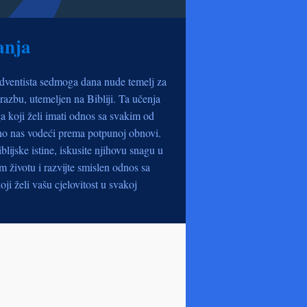
anja
dventista sedmoga dana nude temelj za
razbu, utemeljen na Bibliji. Ta učenja
a koji želi imati odnos sa svakim od
no nas vodeći prema potpunoj obnovi.
iblijske istine, iskusite njihovu snagu u
životu i razvijte smislen odnos sa
oji želi vašu cjelovitost u svakoj