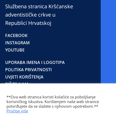
Službena stranica Kršćanske
adventističke crkve u
Republici Hrvatskoj
FACEBOOK
INSTAGRAM
YOUTUBE
UPORABA IMENA I LOGOTIPA
POLITIKA PRIVATNOSTI
UVJETI KORIŠTENJA
PIŠITE NAM
**Ova web stranica koristi kolačiće za poboljšanje
korisničkog iskustva. Korištenjem naše web stranice
© 2025 Copyright © 2023 Kršćanska adventistička
potvrđujete da se slažete s njihovom upotrebom.**
crkva u Republici Hrvatskoj
Pročitaj više
Prilaz Gjure Deželića 77 Zagreb 10000 Hrvatska 01