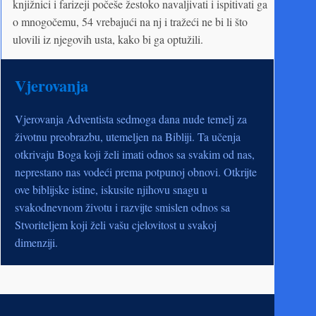
knjižnici i farizeji počeše žestoko navaljivati i ispitivati ga
o mnogočemu, 54 vrebajući na nj i tražeći ne bi li što
ulovili iz njegovih usta, kako bi ga optužili.
Vjerovanja
Vjerovanja Adventista sedmoga dana nude temelj za
životnu preobrazbu, utemeljen na Bibliji. Ta učenja
otkrivaju Boga koji želi imati odnos sa svakim od nas,
neprestano nas vodeći prema potpunoj obnovi. Otkrijte
ove biblijske istine, iskusite njihovu snagu u
svakodnevnom životu i razvijte smislen odnos sa
Stvoriteljem koji želi vašu cjelovitost u svakoj
dimenziji.