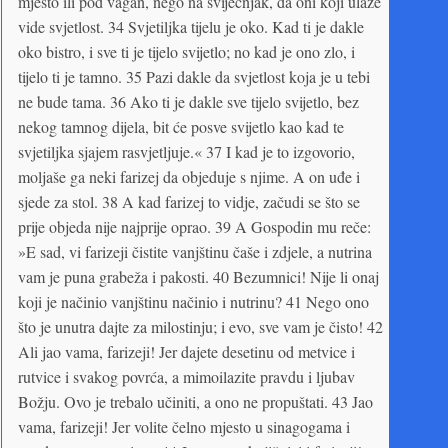
mjesto ili pod vagan, nego na svijećnjak, da oni koji ulaze
vide svjetlost. 34 Svjetiljka tijelu je oko. Kad ti je dakle
oko bistro, i sve ti je tijelo svijetlo; no kad je ono zlo, i
tijelo ti je tamno. 35 Pazi dakle da svjetlost koja je u tebi
ne bude tama. 36 Ako ti je dakle sve tijelo svijetlo, bez
nekog tamnog dijela, bit će posve svijetlo kao kad te
svjetiljka sjajem rasvjetljuje.« 37 I kad je to izgovorio,
moljaše ga neki farizej da objeduje s njime. A on uđe i
sjede za stol. 38 A kad farizej to vidje, začudi se što se
prije objeda nije najprije oprao. 39 A Gospodin mu reče:
»E sad, vi farizeji čistite vanjštinu čaše i zdjele, a nutrina
vam je puna grabeža i pakosti. 40 Bezumnici! Nije li onaj
koji je načinio vanjštinu načinio i nutrinu? 41 Nego ono
što je unutra dajte za milostinju; i evo, sve vam je čisto! 42
Ali jao vama, farizeji! Jer dajete desetinu od metvice i
rutvice i svakog povrća, a mimoilazite pravdu i ljubav
Božju. Ovo je trebalo učiniti, a ono ne propuštati. 43 Jao
vama, farizeji! Jer volite čelno mjesto u sinagogama i