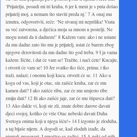
‘Prijatelju, posudi mi tri kruha, 6 jer k meni je s puta došao
prijatelj moj, a nemam što staviti preda nj.’ 7 A onaj mu
iznutra, odgovorivši, reče: ‘Ne stvaraj mi neprilika! Vrata
su već zatvorena, a dječica moja sa mnom u postelji. Ne
mogu ustati da ti dadnem!’ 8 Kažem vam: ako i ne ustane
da mu dadne zato što mu je prijatelj, ustat će barem zbog
njegove drzovitosti da mu dadne što god treba. 9 I ja vama
kažem: Išćite, i dat će vam se! Tražite, i naći ćete! Kucajte,
i otvorit će vam se! 10 Jer svatko tko išće, prima; i tko
traži, nalazi; i onomu koji kuca, otvorit će se. 11 Ako u
koga od vas, koji je otac, sin zaišće kruha, zar će mu
kamen dati? I ako zaišće ribu, zar će mu umjesto ribe
zmiju dati? 12 Ili ako zaišće jaje, zar će mu štipavca dati?
13 Ako dakle vi, koji ste zli, znate dobre darove davati
djeci svojoj, koliko će više Otac nebeski davati Duha
Svetoga onima koji u njega išću!« 14 I izgonio je zloduha,
a taj bijaše nijem. A dogodi se, kad zloduh izađe, da
njemak progovori. I mnoštvo se zadivi. 15 A neki od njih