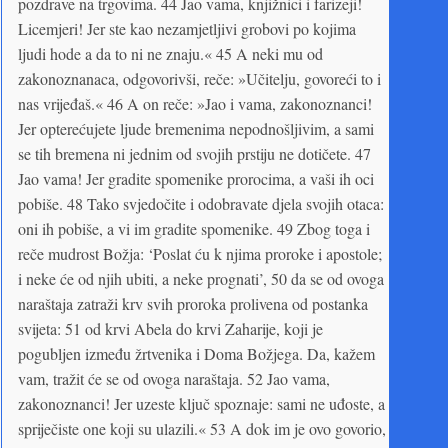
pozdrave na trgovima. 44 Jao vama, knjižnici i farizeji!
Licemjeri! Jer ste kao nezamjetljivi grobovi po kojima
ljudi hode a da to ni ne znaju.« 45 A neki mu od
zakonoznanaca, odgovorivši, reče: »Učitelju, govoreći to i
nas vrijeđaš.« 46 A on reče: »Jao i vama, zakonoznanci!
Jer opterećujete ljude bremenima nepodnošljivim, a sami
se tih bremena ni jednim od svojih prstiju ne dotičete. 47
Jao vama! Jer gradite spomenike prorocima, a vaši ih oci
pobiše. 48 Tako svjedočite i odobravate djela svojih otaca:
oni ih pobiše, a vi im gradite spomenike. 49 Zbog toga i
reče mudrost Božja: ‘Poslat ću k njima proroke i apostole;
i neke će od njih ubiti, a neke prognati’, 50 da se od ovoga
naraštaja zatraži krv svih proroka prolivena od postanka
svijeta: 51 od krvi Abela do krvi Zaharije, koji je
pogubljen između žrtvenika i Doma Božjega. Da, kažem
vam, tražit će se od ovoga naraštaja. 52 Jao vama,
zakonoznanci! Jer uzeste ključ spoznaje: sami ne uđoste, a
spriječiste one koji su ulazili.« 53 A dok im je ovo govorio,