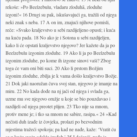
rekoše: »Po Beelzebulu, vladaru zloduhā, zloduhe
izgoni!« 16 Drugi su pak, iskušavajući ga, tražili od njega
neki znak s neba. 17 A on im, znajući njihove pomisli,
reče: »Svako kraljevstvo u sebi razdijeljeno opusti; i kuća
na kuću pada. 18 No ako je i Sotona u sebi razdijeljen,
kako li će opstati kraljevstvo njegovo? Jer kažete da ja po
Beelzebulu izgonim zloduhe. 19 Ako li ja po Beelzebulu
izgonim zloduhe, po kome ih izgone sinovi vaši? Zbog
toga će vam oni biti suci. 20 Ako li prstom Božjim
izgonim zloduhe, zbilja je k vama došlo kraljevstvo Božje.
21 Dok jaki naoružan čuva svoj stan, njegovo je imanje na
miru. 22 No kada dođe na nj jači od njega i svlada ga,
uzme mu sve njegovo oružje u koje se bio pouzdavao i
razdijeli od njega preotet plijen. 23 Tko nije sa mnom,
protiv mene je; i tko sa mnom ne sabire, rasipa.« 24 »Kad
nečisti duh izađe iz čovjeka, prolazi po bezvodnim
mjestima tražeći spokoja; pa kad ne nađe, kaže: ‘Vratit ću
se u kuću svoju odakle izađoh.’ 25 I došavši, nađe je