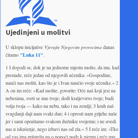
Ujedinjeni u molitvi
U sklopu inicijative
Vjerujte Njegovim prorocima
danas
"Luka 11"
čitamo
.
1 I dogodi se, dok je na jednome mjestu molio, da mu, kad
prestade, reče jedan od njegovih učenika: »Gospodine,
nauči nas moliti, kao što je i Ivan naučio svoje učenike.« 2
A on im reče: »Kad molite, govorite: Oče naš koji jesi na
nebesima, sveti se ime tvoje; dođi kraljevstvo tvoje; budi
volja tvoja — kako na nebu, tako i na zemlji; 3 kruh naš
svagdanji daji nam svaki dan; 4 i oprosti nam grijehe naše
jer i sami opraštamo svakom dužniku svojemu; i ne uvedi
nas u iskušenje, nego izbavi nas od zla.« 5 I reče im: »Tko
od vas ima prijatelja pa o ponoći pođe k njemu i reče mu: