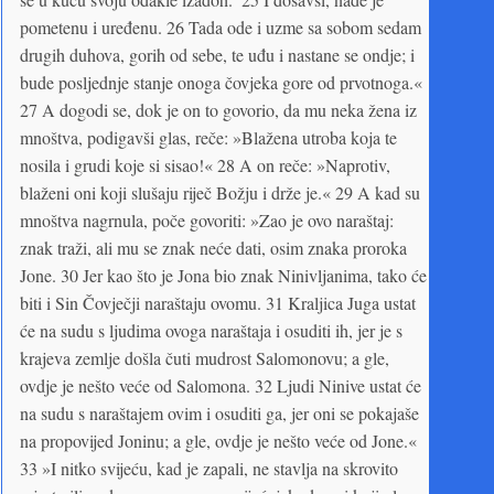
pometenu i uređenu. 26 Tada ode i uzme sa sobom sedam
drugih duhova, gorih od sebe, te uđu i nastane se ondje; i
bude posljednje stanje onoga čovjeka gore od prvotnoga.«
27 A dogodi se, dok je on to govorio, da mu neka žena iz
mnoštva, podigavši glas, reče: »Blažena utroba koja te
nosila i grudi koje si sisao!« 28 A on reče: »Naprotiv,
blaženi oni koji slušaju riječ Božju i drže je.« 29 A kad su
mnoštva nagrnula, poče govoriti: »Zao je ovo naraštaj:
znak traži, ali mu se znak neće dati, osim znaka proroka
Jone. 30 Jer kao što je Jona bio znak Ninivljanima, tako će
biti i Sin Čovječji naraštaju ovomu. 31 Kraljica Juga ustat
će na sudu s ljudima ovoga naraštaja i osuditi ih, jer je s
krajeva zemlje došla čuti mudrost Salomonovu; a gle,
ovdje je nešto veće od Salomona. 32 Ljudi Ninive ustat će
na sudu s naraštajem ovim i osuditi ga, jer oni se pokajaše
na propovijed Joninu; a gle, ovdje je nešto veće od Jone.«
33 »I nitko svijeću, kad je zapali, ne stavlja na skrovito