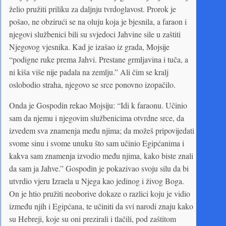
želio pružiti priliku za daljnju tvrdoglavost. Prorok je
pošao, ne obzirući se na oluju koja je bjesnila, a faraon i
njegovi službenici bili su svjedoci Jahvine sile u zaštiti
Njegovog vjesnika. Kad je izašao iz grada, Mojsije
“podigne ruke prema Jahvi. Prestane grmljavina i tuča, a
ni kiša više nije padala na zemlju.” Ali čim se kralj
oslobodio straha, njegovo se srce ponovno izopačilo.
Onda je Gospodin rekao Mojsiju: “Idi k faraonu. Učinio
sam da njemu i njegovim službenicima otvrdne srce, da
izvedem sva znamenja među njima; da možeš pripovijedati
svome sinu i svome unuku što sam učinio Egipćanima i
kakva sam znamenja izvodio među njima, kako biste znali
da sam ja Jahve.” Gospodin je pokazivao svoju silu da bi
utvrdio vjeru Izraela u Njega kao jedinog i živog Boga.
On je htio pružiti neoborive dokaze o razlici koju je vidio
između njih i Egipćana, te učiniti da svi narodi znaju kako
su Hebreji, koje su oni prezirali i tlačili, pod zaštitom