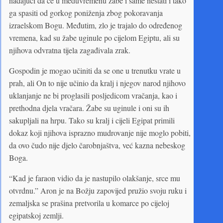
nadajući da će u međuvremenu žabe i same nestati i tako
ga spasiti od gorkog poniženja zbog pokoravanja
izraelskom Bogu. Međutim, zlo je trajalo do određenog
vremena, kad su žabe uginule po cijelom Egiptu, ali su
njihova odvratna tijela zagađivala zrak.
Gospodin je mogao učiniti da se one u trenutku vrate u
prah, ali On to nije učinio da kralj i njegov narod njihovo
uklanjanje ne bi proglasili posljedicom vračanja, kao i
prethodna djela vračara. Žabe su uginule i oni su ih
sakupljali na hrpu. Tako su kralj i cijeli Egipat primili
dokaz koji njihova isprazno mudrovanje nije moglo pobiti,
da ovo čudo nije djelo čarobnjaštva, već kazna nebeskog
Boga.
“Kad je faraon vidio da je nastupilo olakšanje, srce mu
otvrdnu.” Aron je na Božju zapovijed pružio svoju ruku i
zemaljska se prašina pretvorila u komarce po cijeloj
egipatskoj zemlji.