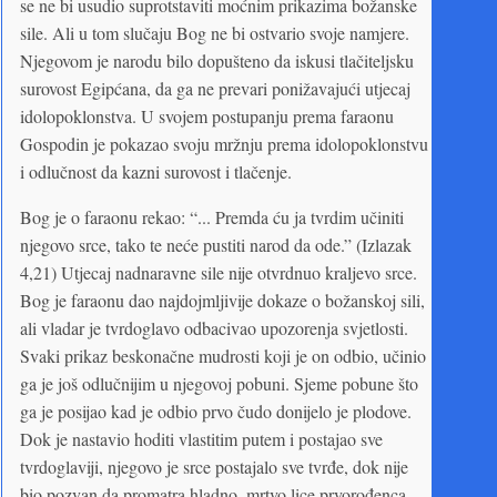
se ne bi usudio suprotstaviti moćnim prikazima božanske
sile. Ali u tom slučaju Bog ne bi ostvario svoje namjere.
Njegovom je narodu bilo dopušteno da iskusi tlačiteljsku
surovost Egipćana, da ga ne prevari ponižavajući utjecaj
idolopoklonstva. U svojem postupanju prema faraonu
Gospodin je pokazao svoju mržnju prema idolopoklonstvu
i odlučnost da kazni surovost i tlačenje.
Bog je o faraonu rekao: “... Premda ću ja tvrdim učiniti
njegovo srce, tako te neće pustiti narod da ode.” (Izlazak
4,21) Utjecaj nadnaravne sile nije otvrdnuo kraljevo srce.
Bog je faraonu dao najdojmljivije dokaze o božanskoj sili,
ali vladar je tvrdoglavo odbacivao upozorenja svjetlosti.
Svaki prikaz beskonačne mudrosti koji je on odbio, učinio
ga je još odlučnijim u njegovoj pobuni. Sjeme pobune što
ga je posijao kad je odbio prvo čudo donijelo je plodove.
Dok je nastavio hoditi vlastitim putem i postajao sve
tvrdoglaviji, njegovo je srce postajalo sve tvrđe, dok nije
bio pozvan da promatra hladno, mrtvo lice prvorođenca.