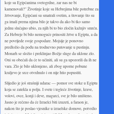
koje su Egipćanima svetogrdne, zar nas ne bi
kamenovali?” Životinje koje su Hebrejima bile potrebne za
žrtvovanje, Egipćani su smatrali svetim, a štovanje što su
ga imali prema njima bilo je takvo da ako bi tko samo
jednu slučajno ubio, za njih bi to bio zločin kažnjiv smrću.
Za Hebreje bi bilo nemoguće prinositi žrtve u Egiptu, a da
ne povrijede svoje gospodare. Mojsije je ponovno
predložio da pođu na trodnevno putovanje u pustinju.
Monarh se složio i preklinjao Božje sluge da uklone zlo.
Oni su obećali da će to učiniti, ali su ga upozorili da ih ne
vara. Zlo je bilo uklonjeno, ali zbog uporne pobune
kraljevo je srce otvrdnulo i on nije htio popustiti.
Slijedio je još strašniji udarac — pomor sve stoke u Egiptu
koja se zatekla u polju. I svete i tegleće životinje, krave,
volovi, ovce, konji i deve, magarci, sve je bilo uništeno.
Jasno je rečeno da će Izraelci biti izuzeti, a faraon je,
nakon što je poslao vjesnike u izraelske domove, potvrdio