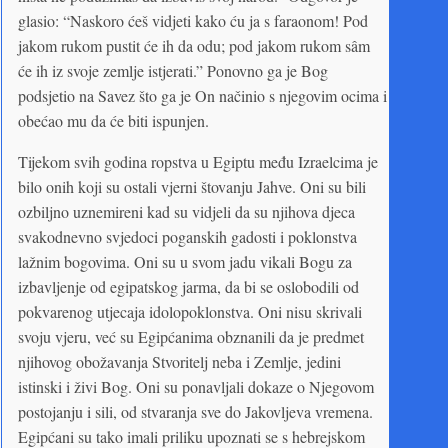
glasio: “Naskoro ćeš vidjeti kako ću ja s faraonom! Pod
jakom rukom pustit će ih da odu; pod jakom rukom sâm
će ih iz svoje zemlje istjerati.” Ponovno ga je Bog
podsjetio na Savez što ga je On načinio s njegovim ocima i
obećao mu da će biti ispunjen.
Tijekom svih godina ropstva u Egiptu među Izraelcima je
bilo onih koji su ostali vjerni štovanju Jahve. Oni su bili
ozbiljno uznemireni kad su vidjeli da su njihova djeca
svakodnevno svjedoci poganskih gadosti i poklonstva
lažnim bogovima. Oni su u svom jadu vikali Bogu za
izbavljenje od egipatskog jarma, da bi se oslobodili od
pokvarenog utjecaja idolopoklonstva. Oni nisu skrivali
svoju vjeru, već su Egipćanima obznanili da je predmet
njihovog obožavanja Stvoritelj neba i Zemlje, jedini
istinski i živi Bog. Oni su ponavljali dokaze o Njegovom
postojanju i sili, od stvaranja sve do Jakovljeva vremena.
Egipćani su tako imali priliku upoznati se s hebrejskom