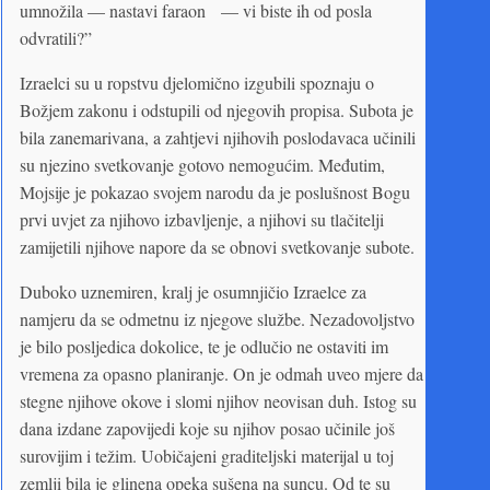
umnožila — nastavi faraon — vi biste ih od posla
odvratili?”
Izraelci su u ropstvu djelomično izgubili spoznaju o
Božjem zakonu i odstupili od njegovih propisa. Subota je
bila zanemarivana, a zahtjevi njihovih poslodavaca učinili
su njezino svetkovanje gotovo nemogućim. Međutim,
Mojsije je pokazao svojem narodu da je poslušnost Bogu
prvi uvjet za njihovo izbavljenje, a njihovi su tlačitelji
zamijetili njihove napore da se obnovi svetkovanje subote.
Duboko uznemiren, kralj je osumnjičio Izraelce za
namjeru da se odmetnu iz njegove službe. Nezadovoljstvo
je bilo posljedica dokolice, te je odlučio ne ostaviti im
vremena za opasno planiranje. On je odmah uveo mjere da
stegne njihove okove i slomi njihov neovisan duh. Istog su
dana izdane zapovijedi koje su njihov posao učinile još
surovijim i težim. Uobičajeni graditeljski materijal u toj
zemlji bila je glinena opeka sušena na suncu. Od te su