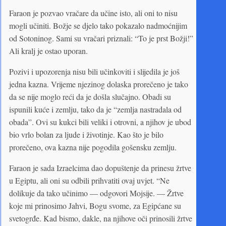
Faraon je pozvao vračare da učine isto, ali oni to nisu
mogli učiniti. Božje se djelo tako pokazalo nadmoćnijim
od Sotoninog. Sami su vračari priznali: “To je prst Božji!”
Ali kralj je ostao uporan.
Pozivi i upozorenja nisu bili učinkoviti i slijedila je još
jedna kazna. Vrijeme njezinog dolaska prorečeno je tako
da se nije moglo reći da je došla slučajno. Obadi su
ispunili kuće i zemlju, tako da je “zemlja nastradala od
obada”. Ovi su kukci bili veliki i otrovni, a njihov je ubod
bio vrlo bolan za ljude i životinje. Kao što je bilo
prorečeno, ova kazna nije pogodila gošensku zemlju.
Faraon je sada Izraelcima dao dopuštenje da prinesu žrtve
u Egiptu, ali oni su odbili prihvatiti ovaj uvjet. “Ne
dolikuje da tako učinimo — odgovori Mojsije. — Žrtve
koje mi prinosimo Jahvi, Bogu svome, za Egipćane su
svetogrđe. Kad bismo, dakle, na njihove oči prinosili žrtve