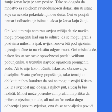
žanje žetvu koju je sam posijao. Tako se događa da
mnoštvo sa stoičkom ravnodušnošću dolazi slušati istine
koje su nekada pokretale njihovu dušu. Oni su posijali
nemar i odbacivanje istine, i takva je žetva koju žanju.
Oni koji umiruju nemirnu savjest mišlju da zle navike
mogu promijeniti kad oni to odluče, da se mogu igrati s
pozivima milosti, a ipak uvijek iznova biti pod njezinim
utjecajem, čine to na vlastitu odgovornost. Oni misle da će,
nakon što su sve svoje sposobnosti predali velikom
pobunjeniku, u trenutku najveće opasnosti promijeniti
vođu. Ali to nije lako i učiniti. Iskustvo, obrazovanje,
disciplina života grešnog popuštanja, tako temeljito
oblikuju njihov karakter da oni ne mogu usvojiti Kristov
lik. Da svjetlost nije obasjala njihov put, slučaj bi bio
različit. Milost može posredovati i pružiti im priliku da
prihvate njezine ponude, ali nakon što netko dugo
odbacuje i prezire svjetlost, ona će se naposljetku povući.