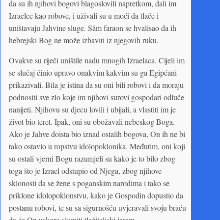
da su ih njihovi bogovi blagoslovili napretkom, dali im
Izraelce kao robove, i uživali su u moći da tlače i
uništavaju Jahvine sluge. Sâm faraon se hvalisao da ih
hebrejski Bog ne može izbaviti iz njegovih ruku.
Ovakve su riječi uništile nadu mnogih Izraelaca. Cijeli im
se slučaj činio upravo onakvim kakvim su ga Egipćani
prikazivali. Bila je istina da su oni bili robovi i da moraju
podnositi sve zlo koje im njihovi surovi gospodari odluče
nanijeti. Njihovu su djecu lovili i ubijali, a vlastiti im je
život bio teret. Ipak, oni su obožavali nebeskog Boga.
Ako je Jahve doista bio iznad ostalih bogova, On ih ne bi
tako ostavio u ropstvu idolopoklonika. Međutim, oni koji
su ostali vjerni Bogu razumjeli su kako je to bilo zbog
toga što je Izrael odstupio od Njega, zbog njihove
sklonosti da se žene s poganskim narodima i tako se
priklone idolopoklonstvu, kako je Gospodin dopustio da
postanu robovi, te su sa sigurnošću uvjeravali svoju braću
da će On uskoro slomiti tlačiteljski jaram.