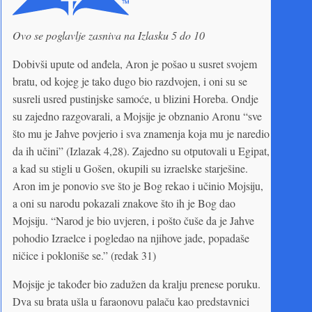
Ovo se poglavlje zasniva na Izlasku 5 do 10
Dobivši upute od anđela, Aron je pošao u susret svojem
bratu, od kojeg je tako dugo bio razdvojen, i oni su se
susreli usred pustinjske samoće, u blizini Horeba. Ondje
su zajedno razgovarali, a Mojsije je obznanio Aronu “sve
što mu je Jahve povjerio i sva znamenja koja mu je naredio
da ih učini” (Izlazak 4,28). Zajedno su otputovali u Egipat,
a kad su stigli u Gošen, okupili su izraelske starješine.
Aron im je ponovio sve što je Bog rekao i učinio Mojsiju,
a oni su narodu pokazali znakove što ih je Bog dao
Mojsiju. “Narod je bio uvjeren, i pošto čuše da je Jahve
pohodio Izraelce i pogledao na njihove jade, popadaše
ničice i pokloniše se.” (redak 31)
Mojsije je također bio zadužen da kralju prenese poruku.
Dva su brata ušla u faraonovu palaču kao predstavnici