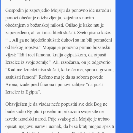
Gospodin je zapovjedio Mojsiju da ponovno ide narodu i
ponovi obećanje o izbavljenju, zajedno s novim
obećanjem o božanskoj milosti. Otišao je kako mu je
zapovjeđeno, ali oni nisu htjeli slušati. Sveto pismo kaže:
“... Ali ga ne htjedoše slušati: duhovi su im bili pomućeni
od teškog ropstva.” Mojsije je ponovno primio božansku
vijest: “Idi i reci faraonu, kralju egipatskom, da otpusti
Izraelce iz svoje zemlje.” Ali, razočaran, on je odgovorio:
“Kad me Izraelci nisu slušali, kako će me, spora u govoru,
saslušati faraon!” Rečeno mu je da sa sobom povede
Arona, izađe pred faraona i ponovi zahtjev “da pusti
Izraelce iz Egipta”.
Obaviješten je da vladar neće popustiti sve dok Bog ne
bude sudio Egiptu i posebnim prikazom svoje sile ne
izvede izraelski narod. Prije svakog zla Mojsije je trebao
opisati njegovu narav i učinak, da bi se kralj mogao spasiti