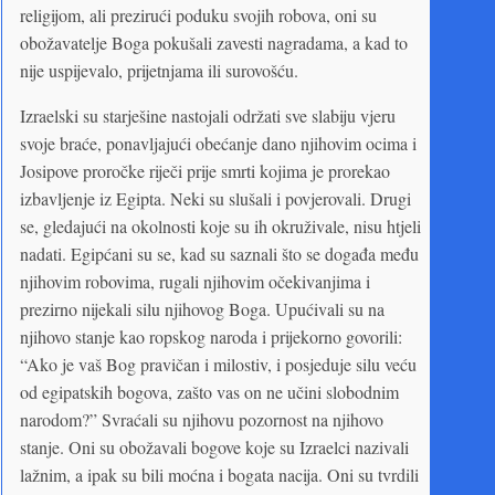
religijom, ali prezirući poduku svojih robova, oni su
obožavatelje Boga pokušali zavesti nagradama, a kad to
nije uspijevalo, prijetnjama ili surovošću.
Izraelski su starješine nastojali održati sve slabiju vjeru
svoje braće, ponavljajući obećanje dano njihovim ocima i
Josipove proročke riječi prije smrti kojima je prorekao
izbavljenje iz Egipta. Neki su slušali i povjerovali. Drugi
se, gledajući na okolnosti koje su ih okruživale, nisu htjeli
nadati. Egipćani su se, kad su saznali što se događa među
njihovim robovima, rugali njihovim očekivanjima i
prezirno nijekali silu njihovog Boga. Upućivali su na
njihovo stanje kao ropskog naroda i prijekorno govorili:
“Ako je vaš Bog pravičan i milostiv, i posjeduje silu veću
od egipatskih bogova, zašto vas on ne učini slobodnim
narodom?” Svraćali su njihovu pozornost na njihovo
stanje. Oni su obožavali bogove koje su Izraelci nazivali
lažnim, a ipak su bili moćna i bogata nacija. Oni su tvrdili