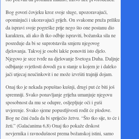
Bog govori čovjeku kroz svoje sluge, upozoravajući,
opominjući i ukoravajući grijeh. On svakome pruža priliku
da ispravi svoje pogreške prije nego što one postanu dio
karaktera, ali ako ih tko odbije ispraviti, božanska sila ne
posreduje da bi se suprotstavila smjeru njegovog
djelovanja. Takvoj je osobi lakše ponoviti isto djelo.
Njegovo je srce tvrđe na djelovanje Svetoga Duha. Daljnje
odbijanje svjetlosti dovodi ga u stanje u kojem je i daleko
jači utjecaj neučinkovit i ne može izvršiti trajniji dojam.
Onaj tko je nekada popuštao kušnji, drugi put će biti još
spremniji. Svako ponavljanje grijeha umanjuje njegovu
sposobnost da mu se odupre, osljepljuje oči i guši
uvjerenje. Svako sjeme popustljivosti rodit će plodove.
Bog ne čini čuda da bi spriječio žetvu. “Što tko sije, to će i
žeti.” (Galaćanima 6,8) Onaj tko pokaže drskost
nevjernika i ravnodušnost prema božanskoj istini, samo