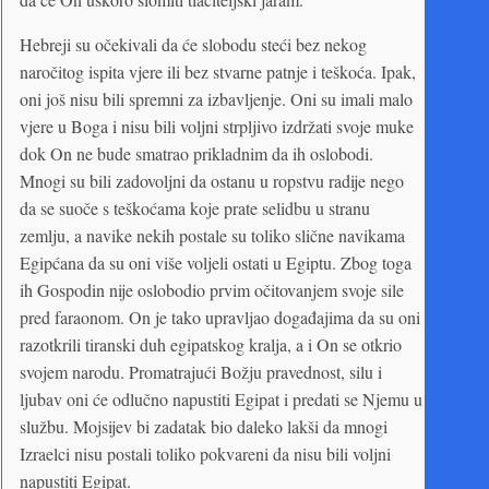
Hebreji su očekivali da će slobodu steći bez nekog
naročitog ispita vjere ili bez stvarne patnje i teškoća. Ipak,
oni još nisu bili spremni za izbavljenje. Oni su imali malo
vjere u Boga i nisu bili voljni strpljivo izdržati svoje muke
dok On ne bude smatrao prikladnim da ih oslobodi.
Mnogi su bili zadovoljni da ostanu u ropstvu radije nego
da se suoče s teškoćama koje prate selidbu u stranu
zemlju, a navike nekih postale su toliko slične navikama
Egipćana da su oni više voljeli ostati u Egiptu. Zbog toga
ih Gospodin nije oslobodio prvim očitovanjem svoje sile
pred faraonom. On je tako upravljao događajima da su oni
razotkrili tiranski duh egipatskog kralja, a i On se otkrio
svojem narodu. Promatrajući Božju pravednost, silu i
ljubav oni će odlučno napustiti Egipat i predati se Njemu u
službu. Mojsijev bi zadatak bio daleko lakši da mnogi
Izraelci nisu postali toliko pokvareni da nisu bili voljni
napustiti Egipat.