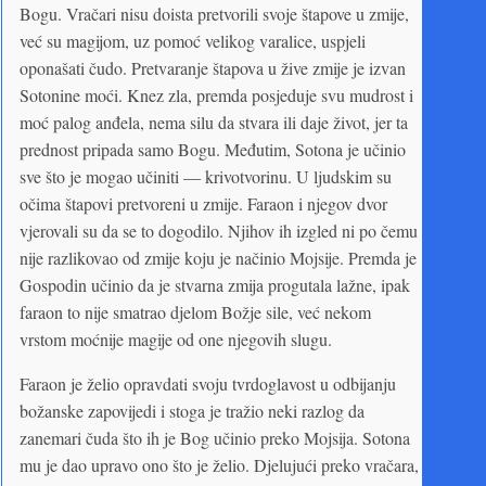
Bogu. Vračari nisu doista pretvorili svoje štapove u zmije,
već su magijom, uz pomoć velikog varalice, uspjeli
oponašati čudo. Pretvaranje štapova u žive zmije je izvan
Sotonine moći. Knez zla, premda posjeduje svu mudrost i
moć palog anđela, nema silu da stvara ili daje život, jer ta
prednost pripada samo Bogu. Međutim, Sotona je učinio
sve što je mogao učiniti — krivotvorinu. U ljudskim su
očima štapovi pretvoreni u zmije. Faraon i njegov dvor
vjerovali su da se to dogodilo. Njihov ih izgled ni po čemu
nije razlikovao od zmije koju je načinio Mojsije. Premda je
Gospodin učinio da je stvarna zmija progutala lažne, ipak
faraon to nije smatrao djelom Božje sile, već nekom
vrstom moćnije magije od one njegovih slugu.
Faraon je želio opravdati svoju tvrdoglavost u odbijanju
božanske zapovijedi i stoga je tražio neki razlog da
zanemari čuda što ih je Bog učinio preko Mojsija. Sotona
mu je dao upravo ono što je želio. Djelujući preko vračara,