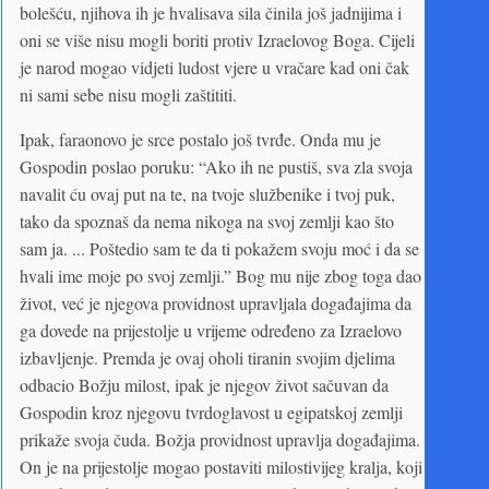
bolešću, njihova ih je hvalisava sila činila još jadnijima i
oni se više nisu mogli boriti protiv Izraelovog Boga. Cijeli
je narod mogao vidjeti ludost vjere u vračare kad oni čak
ni sami sebe nisu mogli zaštititi.
Ipak, faraonovo je srce postalo još tvrđe. Onda mu je
Gospodin poslao poruku: “Ako ih ne pustiš, sva zla svoja
navalit ću ovaj put na te, na tvoje službenike i tvoj puk,
tako da spoznaš da nema nikoga na svoj zemlji kao što
sam ja. ... Poštedio sam te da ti pokažem svoju moć i da se
hvali ime moje po svoj zemlji.” Bog mu nije zbog toga dao
život, već je njegova providnost upravljala događajima da
ga dovede na prijestolje u vrijeme određeno za Izraelovo
izbavljenje. Premda je ovaj oholi tiranin svojim djelima
odbacio Božju milost, ipak je njegov život sačuvan da
Gospodin kroz njegovu tvrdoglavost u egipatskoj zemlji
prikaže svoja čuda. Božja providnost upravlja događajima.
On je na prijestolje mogao postaviti milostivijeg kralja, koji