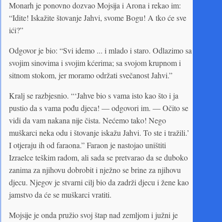
Monarh je ponovno dozvao Mojsija i Arona i rekao im:
“Idite! Iskažite štovanje Jahvi, svome Bogu! A tko će sve
ići?”
Odgovor je bio: “Svi idemo ... i mlado i staro. Odlazimo sa
svojim sinovima i svojim kćerima; sa svojom krupnom i
sitnom stokom, jer moramo održati svečanost Jahvi.”
Kralj se razbjesnio. “‘Jahve bio s vama isto kao što i ja
pustio da s vama pođu djeca! — odgovori im. — Očito se
vidi da vam nakana nije čista. Nećemo tako! Nego
muškarci neka odu i štovanje iskažu Jahvi. To ste i tražili.’
I otjeraju ih od faraona.” Faraon je nastojao uništiti
Izraelce teškim radom, ali sada se pretvarao da se duboko
zanima za njihovu dobrobit i nježno se brine za njihovu
djecu. Njegov je stvarni cilj bio da zadrži djecu i žene kao
jamstvo da će se muškarci vratiti.
Mojsije je onda pružio svoj štap nad zemljom i južni je