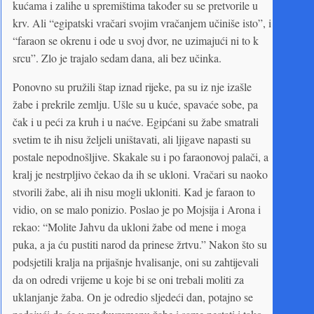
kućama i zalihe u spremištima također su se pretvorile u
krv. Ali “egipatski vračari svojim vračanjem učiniše isto”, i
“faraon se okrenu i ode u svoj dvor, ne uzimajući ni to k
srcu”. Zlo je trajalo sedam dana, ali bez učinka.
Ponovno su pružili štap iznad rijeke, pa su iz nje izašle
žabe i prekrile zemlju. Ušle su u kuće, spavaće sobe, pa
čak i u peći za kruh i u naćve. Egipćani su žabe smatrali
svetim te ih nisu željeli uništavati, ali ljigave napasti su
postale nepodnošljive. Skakale su i po faraonovoj palači, a
kralj je nestrpljivo čekao da ih se ukloni. Vračari su naoko
stvorili žabe, ali ih nisu mogli ukloniti. Kad je faraon to
vidio, on se malo ponizio. Poslao je po Mojsija i Arona i
rekao: “Molite Jahvu da ukloni žabe od mene i moga
puka, a ja ću pustiti narod da prinese žrtvu.” Nakon što su
podsjetili kralja na prijašnje hvalisanje, oni su zahtijevali
da on odredi vrijeme u koje bi se oni trebali moliti za
uklanjanje žaba. On je odredio sljedeći dan, potajno se