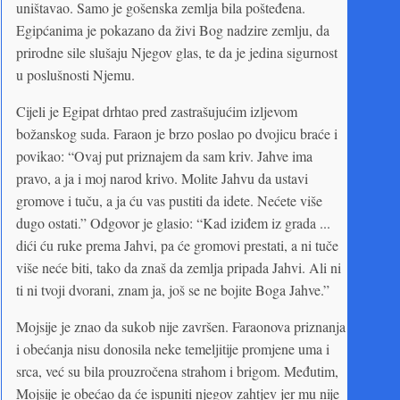
uništavao. Samo je gošenska zemlja bila pošteđena.
Egipćanima je pokazano da živi Bog nadzire zemlju, da
prirodne sile slušaju Njegov glas, te da je jedina sigurnost
u poslušnosti Njemu.
Cijeli je Egipat drhtao pred zastrašujućim izljevom
božanskog suda. Faraon je brzo poslao po dvojicu braće i
povikao: “Ovaj put priznajem da sam kriv. Jahve ima
pravo, a ja i moj narod krivo. Molite Jahvu da ustavi
gromove i tuču, a ja ću vas pustiti da idete. Nećete više
dugo ostati.” Odgovor je glasio: “Kad iziđem iz grada ...
dići ću ruke prema Jahvi, pa će gromovi prestati, a ni tuče
više neće biti, tako da znaš da zemlja pripada Jahvi. Ali ni
ti ni tvoji dvorani, znam ja, još se ne bojite Boga Jahve.”
Mojsije je znao da sukob nije završen. Faraonova priznanja
i obećanja nisu donosila neke temeljitije promjene uma i
srca, već su bila prouzročena strahom i brigom. Međutim,
Mojsije je obećao da će ispuniti njegov zahtjev jer mu nije