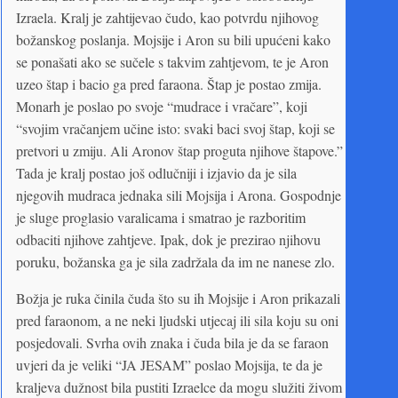
Izraela. Kralj je zahtijevao čudo, kao potvrdu njihovog
božanskog poslanja. Mojsije i Aron su bili upućeni kako
se ponašati ako se sučele s takvim zahtjevom, te je Aron
uzeo štap i bacio ga pred faraona. Štap je postao zmija.
Monarh je poslao po svoje “mudrace i vračare”, koji
“svojim vračanjem učine isto: svaki baci svoj štap, koji se
pretvori u zmiju. Ali Aronov štap proguta njihove štapove.”
Tada je kralj postao još odlučniji i izjavio da je sila
njegovih mudraca jednaka sili Mojsija i Arona. Gospodnje
je sluge proglasio varalicama i smatrao je razboritim
odbaciti njihove zahtjeve. Ipak, dok je prezirao njihovu
poruku, božanska ga je sila zadržala da im ne nanese zlo.
Božja je ruka činila čuda što su ih Mojsije i Aron prikazali
pred faraonom, a ne neki ljudski utjecaj ili sila koju su oni
posjedovali. Svrha ovih znaka i čuda bila je da se faraon
uvjeri da je veliki “JA JESAM” poslao Mojsija, te da je
kraljeva dužnost bila pustiti Izraelce da mogu služiti živom