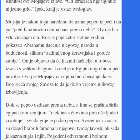
istinitost ove Mojsijeve izjave. “Od Izraelaca nije uginulo
ni jedno grlo.” Ipak, kralj je ostao tvrdoglav.
Mojsiju je nakon toga naređeno da uzme pepeo iz peći i da
ga “pred faraonovim očima baci prema nebu”. Ovo je bio
vrlo značajan čin. Bog je prije četiri stotine godina
pokazao Abrahamu tlačenje njegovog naroda u
budućnosti, slikom “zadimljenog žeravnjaka i goruće
zublje”. On je objavio da će kazniti tlačitelje, a robove
izvesti s velikim blagom. Izrael je u Egiptu dugo bio u peći
nevolje. Ovaj je Mojsijev čin njima bio obećanje da se
Bog sjeća svojeg Saveza te da je došlo vrijeme njihovog
izbavljenja.
Dok se pepeo uzdizao prema nebu, a fina se prašina širila
egipatskom zemljom, “otekline s čirevima prekriše ljude i
životinje”, svuda gdje je padao pepeo. Svećenici i vračari
su dosad hrabrili faraona u njegovoj tvrdoglavosti, ali sada
je kazna stigla i njih. Pogođeni odvratnom i bolnom