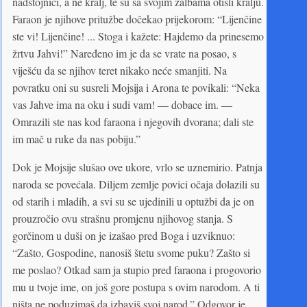
nadstojnici, a ne kralj, te su sa svojim žalbama otišli kralju.
Faraon je njihove pritužbe dočekao prijekorom: “Lijenčine
ste vi! Lijenčine! ... Stoga i kažete: Hajdemo da prinesemo
žrtvu Jahvi!” Naređeno im je da se vrate na posao, s
viješću da se njihov teret nikako neće smanjiti. Na
povratku oni su susreli Mojsija i Arona te povikali: “Neka
vas Jahve ima na oku i sudi vam! — dobace im. —
Omrazili ste nas kod faraona i njegovih dvorana; dali ste
im mač u ruke da nas pobiju.”
Dok je Mojsije slušao ove ukore, vrlo se uznemirio. Patnja
naroda se povećala. Diljem zemlje povici očaja dolazili su
od starih i mladih, a svi su se ujedinili u optužbi da je on
prouzročio ovu strašnu promjenu njihovog stanja. S
gorčinom u duši on je izašao pred Boga i uzviknuo:
“Zašto, Gospodine, nanosiš štetu svome puku? Zašto si
me poslao? Otkad sam ja stupio pred faraona i progovorio
mu u tvoje ime, on još gore postupa s ovim narodom. A ti
ništa ne poduzimaš da izbaviš svoj narod.” Odgovor je