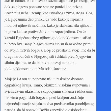
ako to odluči. Nakon svake kazne slijedit će još oštrija, sve
dok se njegovo ponosno srce ne ponizi i on prizna
Stvoritelja neba i zemlje kao istinskog i živog Boga. Bog
je Egipćanima dao priliku da vide kako je isprazna
mudrost njihovih moćnika, kako je slabašna sila njihovih
bogova kad se protive Jahvinim zapovijedima. On će
kazniti Egipćane zbog njihovog idolopoklonstva i stišati
njihovo hvalisanje blagoslovima što su ih navodno primili
od svojih mrtvih bogova. Bog će proslaviti svoje ime da bi
drugi narodi čuli o Njegovoj sili i drhtali pred Njegovim
silnim djelima, te da bi odvratio svoj narod od
idolopoklonstva i oni Mu odali štovanje.
Mojsije i Aron su ponovno ušli u raskošne dvorane
egipatskog kralja. Tamo, okruženi visokim stupovima i
svjetlucavim ukrasima, skupocjenim slikama i isklesanim
likovima poganskih bogova, pred kraljem ondašnje
najmoćnije nacije stajala su dva predstavnika porobljenog
naroda, da bi ponovili Božju zapovijed o oslobođenju