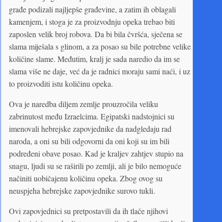
građe podizali najljepše građevine, a zatim ih oblagali
kamenjem, i stoga je za proizvodnju opeka trebao biti
zaposlen velik broj robova. Da bi bila čvršća, sječena se
slama miješala s glinom, a za posao su bile potrebne velike
količine slame. Međutim, kralj je sada naredio da im se
slama više ne daje, već da je radnici moraju sami naći, i uz
to proizvoditi istu količinu opeka.
Ova je naredba diljem zemlje prouzročila veliku
zabrinutost među Izraelcima. Egipatski nadstojnici su
imenovali hebrejske zapovjednike da nadgledaju rad
naroda, a oni su bili odgovorni da oni koji su im bili
podređeni obave posao. Kad je kraljev zahtjev stupio na
snagu, ljudi su se raširili po zemlji, ali je bilo nemoguće
načiniti uobičajenu količinu opeka. Zbog ovog su
neuspjeha hebrejske zapovjednike surovo tukli.
Ovi zapovjednici su pretpostavili da ih tlače njihovi