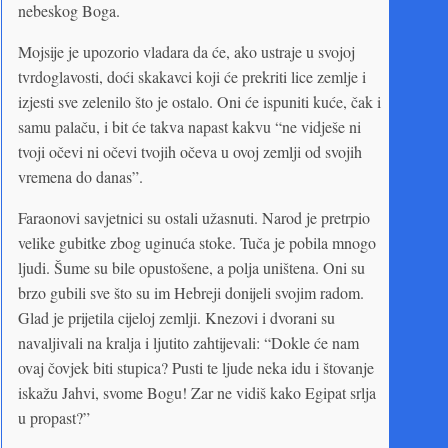
nebeskog Boga.
Mojsije je upozorio vladara da će, ako ustraje u svojoj
tvrdoglavosti, doći skakavci koji će prekriti lice zemlje i
izjesti sve zelenilo što je ostalo. Oni će ispuniti kuće, čak i
samu palaču, i bit će takva napast kakvu “ne vidješe ni
tvoji očevi ni očevi tvojih očeva u ovoj zemlji od svojih
vremena do danas”.
Faraonovi savjetnici su ostali užasnuti. Narod je pretrpio
velike gubitke zbog uginuća stoke. Tuča je pobila mnogo
ljudi. Šume su bile opustošene, a polja uništena. Oni su
brzo gubili sve što su im Hebreji donijeli svojim radom.
Glad je prijetila cijeloj zemlji. Knezovi i dvorani su
navaljivali na kralja i ljutito zahtijevali: “Dokle će nam
ovaj čovjek biti stupica? Pusti te ljude neka idu i štovanje
iskažu Jahvi, svome Bogu! Zar ne vidiš kako Egipat srlja
u propast?”