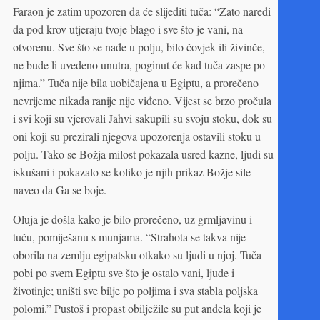
Faraon je zatim upozoren da će slijediti tuča: “Zato naredi
da pod krov utjeraju tvoje blago i sve što je vani, na
otvorenu. Sve što se nađe u polju, bilo čovjek ili živinče,
ne bude li uvedeno unutra, poginut će kad tuča zaspe po
njima.” Tuča nije bila uobičajena u Egiptu, a prorečeno
nevrijeme nikada ranije nije viđeno. Vijest se brzo pročula
i svi koji su vjerovali Jahvi sakupili su svoju stoku, dok su
oni koji su prezirali njegova upozorenja ostavili stoku u
polju. Tako se Božja milost pokazala usred kazne, ljudi su
iskušani i pokazalo se koliko je njih prikaz Božje sile
naveo da Ga se boje.
Oluja je došla kako je bilo prorečeno, uz grmljavinu i
tuču, pomiješanu s munjama. “Strahota se takva nije
oborila na zemlju egipatsku otkako su ljudi u njoj. Tuča
pobi po svem Egiptu sve što je ostalo vani, ljude i
životinje; uništi sve bilje po poljima i sva stabla poljska
polomi.” Pustoš i propast obilježile su put anđela koji je