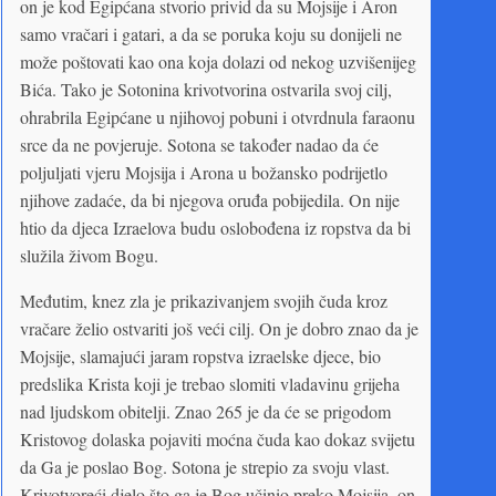
on je kod Egipćana stvorio privid da su Mojsije i Aron
samo vračari i gatari, a da se poruka koju su donijeli ne
može poštovati kao ona koja dolazi od nekog uzvišenijeg
Bića. Tako je Sotonina krivotvorina ostvarila svoj cilj,
ohrabrila Egipćane u njihovoj pobuni i otvrdnula faraonu
srce da ne povjeruje. Sotona se također nadao da će
poljuljati vjeru Mojsija i Arona u božansko podrijetlo
njihove zadaće, da bi njegova oruđa pobijedila. On nije
htio da djeca Izraelova budu oslobođena iz ropstva da bi
služila živom Bogu.
Međutim, knez zla je prikazivanjem svojih čuda kroz
vračare želio ostvariti još veći cilj. On je dobro znao da je
Mojsije, slamajući jaram ropstva izraelske djece, bio
predslika Krista koji je trebao slomiti vladavinu grijeha
nad ljudskom obitelji. Znao 265 je da će se prigodom
Kristovog dolaska pojaviti moćna čuda kao dokaz svijetu
da Ga je poslao Bog. Sotona je strepio za svoju vlast.
Krivotvoreći djelo što ga je Bog učinio preko Mojsija, on