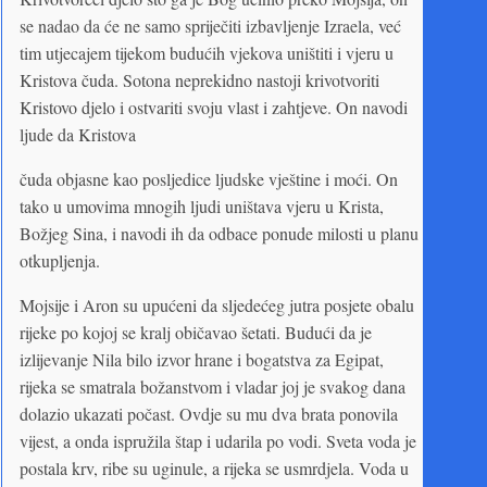
se nadao da će ne samo spriječiti izbavljenje Izraela, već
tim utjecajem tijekom budućih vjekova uništiti i vjeru u
Kristova čuda. Sotona neprekidno nastoji krivotvoriti
Kristovo djelo i ostvariti svoju vlast i zahtjeve. On navodi
ljude da Kristova
čuda objasne kao posljedice ljudske vještine i moći. On
tako u umovima mnogih ljudi uništava vjeru u Krista,
Božjeg Sina, i navodi ih da odbace ponude milosti u planu
otkupljenja.
Mojsije i Aron su upućeni da sljedećeg jutra posjete obalu
rijeke po kojoj se kralj običavao šetati. Budući da je
izlijevanje Nila bilo izvor hrane i bogatstva za Egipat,
rijeka se smatrala božanstvom i vladar joj je svakog dana
dolazio ukazati počast. Ovdje su mu dva brata ponovila
vijest, a onda ispružila štap i udarila po vodi. Sveta voda je
postala krv, ribe su uginule, a rijeka se usmrdjela. Voda u