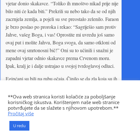
vjetar donio skakavce. “Toliko ih mnoštvo nikad prije nije
bilo niti će kada biti.” Prekrili su nebo tako da se od njih
zacrnjela zemlja, a pojeli su sve preostalo zelenilo. Faraon
je brzo poslao po proroka i rekao: “Sagriješio sam protiv
Jahve, vašeg Boga, i vas! Oprostite mi uvredu još samo
ovaj put i molite Jahvu, Boga svoga, da samo otkloni od
mene ovaj smrtonosni bič!” Oni su to učinili i snažni je
zapadni vjetar odnio skakavce prema Crvenom moru.
Ipak, kralj je i dalje ustrajao u svojoj tvrdoglavoj odluci.
Egipćani su bili na rubu očaja. Činilo se da zla koja su ih
već zadesila ne mogu izdržati, te ih je ispunio strah za
budućnost. Narod je obožavao faraona kao božanskog
**Ova web stranica koristi kolačiće za poboljšanje
predstavnika, ali sada su mnogi vjerovali da se on protivi
korisničkog iskustva. Korištenjem naše web stranice
potvrđujete da se slažete s njihovom upotrebom.**
Onome koji je sve prirodne sile učinio slugama svoje volje.
Pročitaj više
Hebrejski robovi, tako čudesno štićeni, sve su više
vjerovali u svoje izbavljenje. Njihovi ih se nadstojnici nisu
U redu
usudili tlačiti kao dotada. Diljem Egipta se širio potajni