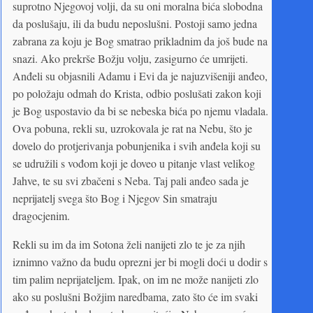
suprotno Njegovoj volji, da su oni moralna bića slobodna
da poslušaju, ili da budu neposlušni. Postoji samo jedna
zabrana za koju je Bog smatrao prikladnim da još bude na
snazi. Ako prekrše Božju volju, zasigurno će umrijeti.
Anđeli su objasnili Adamu i Evi da je najuzvišeniji anđeo,
po položaju odmah do Krista, odbio poslušati zakon koji
je Bog uspostavio da bi se nebeska bića po njemu vladala.
Ova pobuna, rekli su, uzrokovala je rat na Nebu, što je
dovelo do protjerivanja pobunjenika i svih anđela koji su
se udružili s vođom koji je doveo u pitanje vlast velikog
Jahve, te su svi zbačeni s Neba. Taj pali anđeo sada je
neprijatelj svega što Bog i Njegov Sin smatraju
dragocjenim.
Rekli su im da im Sotona želi nanijeti zlo te je za njih
iznimno važno da budu oprezni jer bi mogli doći u dodir s
tim palim neprijateljem. Ipak, on im ne može nanijeti zlo
ako su poslušni Božjim naredbama, zato što će im svaki