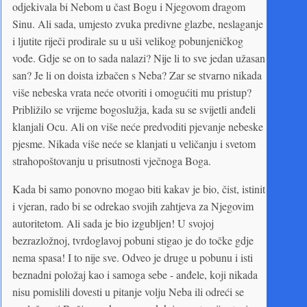
odjekivala bi Nebom u čast Bogu i Njegovom dragom
Sinu. Ali sada, umjesto zvuka predivne glazbe, neslaganje
i ljutite riječi prodirale su u uši velikog pobunjeničkog
vođe. Gdje se on to sada nalazi? Nije li to sve jedan užasan
san? Je li on doista izbačen s Neba? Zar se stvarno nikada
više nebeska vrata neće otvoriti i omogućiti mu pristup?
Približilo se vrijeme bogoslužja, kada su se svijetli anđeli
klanjali Ocu. Ali on više neće predvoditi pjevanje nebeske
pjesme. Nikada više neće se klanjati u veličanju i svetom
strahopoštovanju u prisutnosti vječnoga Boga.
Kada bi samo ponovno mogao biti kakav je bio, čist, istinit
i vjeran, rado bi se odrekao svojih zahtjeva za Njegovim
autoritetom. Ali sada je bio izgubljen! U svojoj
bezrazložnoj, tvrdoglavoj pobuni stigao je do točke gdje
nema spasa! I to nije sve. Odveo je druge u pobunu i isti
beznadni položaj kao i samoga sebe - anđele, koji nikada
nisu pomislili dovesti u pitanje volju Neba ili odreći se