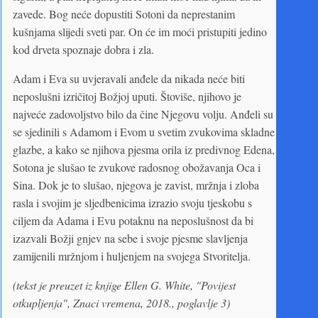
zavede. Bog neće dopustiti Sotoni da neprestanim
kušnjama slijedi sveti par. On će im moći pristupiti jedino
kod drveta spoznaje dobra i zla.
Adam i Eva su uvjeravali anđele da nikada neće biti
neposlušni izričitoj Božjoj uputi. Štoviše, njihovo je
najveće zadovoljstvo bilo da čine Njegovu volju. Anđeli su
se sjedinili s Adamom i Evom u svetim zvukovima skladne
glazbe, a kako se njihova pjesma orila iz predivnog Edena,
Sotona je slušao te zvukove radosnog obožavanja Oca i
Sina. Dok je to slušao, njegova je zavist, mržnja i zloba
rasla i svojim je sljedbenicima izrazio svoju tjeskobu s
ciljem da Adama i Evu potaknu na neposlušnost da bi
izazvali Božji gnjev na sebe i svoje pjesme slavljenja
zamijenili mržnjom i huljenjem na svojega Stvoritelja.
(tekst je preuzet iz knjige Ellen G. White, "Povijest
otkupljenja", Znaci vremena, 2018., poglavlje 3)