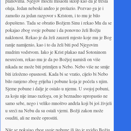
planovima. Njegov moćni misaoni sklop kao da je tresla
oluja. Jedan nebeski anđeo je prolazio. Pozvao ga je i
zamolio za jedan razgovor s Kristom, i to mu je bilo
dopušteno. Tada se obratio Božjem Sinu i rekao Mu da se
pokajao zbog svoje pobune i da ponovno želi Božju
naklonost. Rekao je da želi zauzeti mjesto koje mu je Bog
ranije namijenio, kao i to da želi biti pod Njegovim
mudrim vodstvom. Iako je Krist plakao nad Sotoninom
nesrećom, rekao mu je da po Božjoj namisli on više
nikada ne može biti primljen u Nebo. Nebo više ne smije
biti izloženo opasnosti. Kada bi se vratio, cijelo bi Nebo
bilo ranjeno zbog grijeha i pobune koja je počela s njim.
Sjeme pobune i dalje je ostalo u njemu. U svojoj pobuni,
za koju nije imao razloga, on je beznadno upropastio ne
samo sebe, nego i veliko mnoštvo anđela koji bi još živjeli
u sreći na Nebu da su ostali vjerni. Božji zakon može
osuditi, ali ne može oprostiti.
Nije se pokajao zbog svoje pobune ili što je uvidio Božju