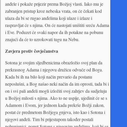
anđele i pokaže prijezir prema Božjoj vlasti. Iako mu je
zabranjen pristup kroz nebeska vrata, on će čekati kod
ulaza da bi se rugao anđelima koji ulaze i izlaze i
raspravljat će s njima. On će nastojati uništiti sreću Adama
i Eve. Poduzet će svaki napor da ih potakne na pobunu
znajući da će to uzrokovati tugu na Nebu.
Zavjera protiv čovječanstva
Sotona je svojim sljedbenicima obrazložio svoj plan da
prekrasnog Adama i njegovu družicu odvuče od Boga.
Kada bi ih na bilo koji način prevario da postanu
neposlušni, a Bog našao neki način da im oprosti, tada bi i
on i svi pali anđeli mogli izložiti svoj zahtjev da sudjeluju
u Božjoj milosti s njima. Ako to ne uspije, ujedinit će se s
Adamom i Evom, jer jednom kada prekrše Božji zakon,
postat će predmetom Božjega gnjeva, isto kao i Sotona i
njegovi anđeli. Tim bi prijestupom također postali
pobunjenici, poput Sotone s njegovim anđelima, koji bi se