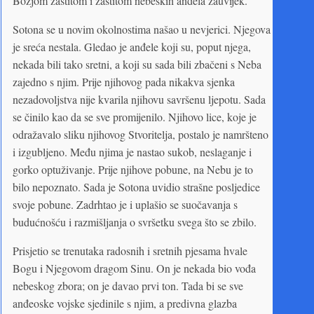
Božjom zaštitom i zaštitom nebeskih anđela zauvijek.
Sotona se u novim okolnostima našao u nevjerici. Njegova
je sreća nestala. Gledao je anđele koji su, poput njega,
nekada bili tako sretni, a koji su sada bili zbačeni s Neba
zajedno s njim. Prije njihovog pada nikakva sjenka
nezadovoljstva nije kvarila njihovu savršenu ljepotu. Sada
se činilo kao da se sve promijenilo. Njihovo lice, koje je
odražavalo sliku njihovog Stvoritelja, postalo je namršteno
i izgubljeno. Među njima je nastao sukob, neslaganje i
gorko optuživanje. Prije njihove pobune, na Nebu je to
bilo nepoznato. Sada je Sotona uvidio strašne posljedice
svoje pobune. Zadrhtao je i uplašio se suočavanja s
budućnošću i razmišljanja o svršetku svega što se zbilo.
Prisjetio se trenutaka radosnih i sretnih pjesama hvale
Bogu i Njegovom dragom Sinu. On je nekada bio vođa
nebeskog zbora; on je davao prvi ton. Tada bi se sve
anđeoske vojske sjedinile s njim, a predivna glazba