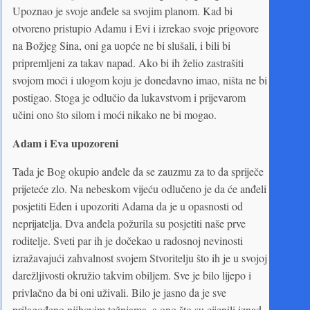
Upoznao je svoje anđele sa svojim planom. Kad bi
otvoreno pristupio Adamu i Evi i izrekao svoje prigovore
na Božjeg Sina, oni ga uopće ne bi slušali, i bili bi
pripremljeni za takav napad. Ako bi ih želio zastrašiti
svojom moći i ulogom koju je donedavno imao, ništa ne bi
postigao. Stoga je odlučio da lukavstvom i prijevarom
učini ono što silom i moći nikako ne bi mogao.
Adam i Eva upozoreni
Tada je Bog okupio anđele da se zauzmu za to da spriječe
prijeteće zlo. Na nebeskom vijeću odlučeno je da će anđeli
posjetiti Eden i upozoriti Adama da je u opasnosti od
neprijatelja. Dva anđela požurila su posjetiti naše prve
roditelje. Sveti par ih je dočekao u radosnoj nevinosti
izražavajući zahvalnost svojem Stvoritelju što ih je u svojoj
darežljivosti okružio takvim obiljem. Sve je bilo lijepo i
privlačno da bi oni uživali. Bilo je jasno da je sve
prilagođeno njihovim težnjama, a ono što su cijenili iznad