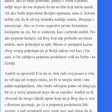
anđeo, ako to bude potrebno, priteći s Neba u pomoć
radije nego da mu dopusti da im na bilo koji način naudi.
Ali ako budu neposlušni Božjim uputama, tada će Sotona
dobiti silu da ih od tog trenutka nadalje ometa, zbunjuje i
unesrećuje. Ako se čvrsto usprotive prvim Sotoninim
kušnjama na zlo, bit će zaštićeni, kao i nebeski anđeli. No
ako popuste kušaču, isti Bog koji nije poštedio uzvišene
anđele, neće poštedjeti ni njih. Morat će pretrpjeti kaznu
zbog svojeg prijestupa jer je Božji zakon svet kao i On
sam, a On zahtijeva potpunu poslušnost svih na Nebu i na
Zemlji.
Anđeli su upozorili Evu da se, dok radi svoj posao u vrtu,
ne odvaja od svojega muža, jer bi se mogla sresti s tim
palim neprijateljem. Ako budu odvojeni jedno od drugoga,
bit će u većoj opasnosti nego da su zajedno. Anđeli su ih
obvezali da strogo slijede upute koje im je Bog dao u vezi
s drvetom spoznaje, jer će u potpunoj poslušnosti biti
sigurni, a pali neprijatelj neće imati moć nad njima da ih