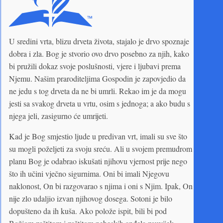
U sredini vrta, blizu drveta života, stajalo je drvo spoznaje
dobra i zla. Bog je stvorio ovo drvo posebno za njih, kako
bi pružili dokaz svoje poslušnosti, vjere i ljubavi prema
Njemu. Našim praroditeljima Gospodin je zapovjedio da
ne jedu s tog drveta da ne bi umrli. Rekao im je da mogu
jesti sa svakog drveta u vrtu, osim s jednoga; a ako budu s
njega jeli, zasigurno će umrijeti.
Kad je Bog smjestio ljude u predivan vrt, imali su sve što
su mogli poželjeti za svoju sreću. Ali u svojem premudrom
planu Bog je odabrao iskušati njihovu vjernost prije nego
što ih učini vječno sigurnima. Oni bi imali Njegovu
naklonost, On bi razgovarao s njima i oni s Njim. Ipak, On
nije zlo udaljio izvan njihovog dosega. Sotoni je bilo
dopušteno da ih kuša. Ako polože ispit, bili bi pod