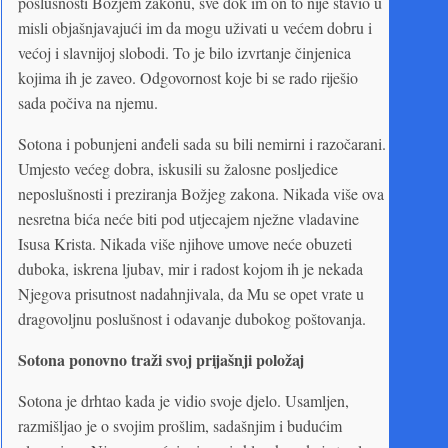
poslušnosti Božjem zakonu, sve dok im on to nije stavio u
misli objašnjavajući im da mogu uživati u većem dobru i
većoj i slavnijoj slobodi. To je bilo izvrtanje činjenica
kojima ih je zaveo. Odgovornost koje bi se rado riješio
sada počiva na njemu.
Sotona i pobunjeni anđeli sada su bili nemirni i razočarani.
Umjesto većeg dobra, iskusili su žalosne posljedice
neposlušnosti i preziranja Božjeg zakona. Nikada više ova
nesretna bića neće biti pod utjecajem nježne vladavine
Isusa Krista. Nikada više njihove umove neće obuzeti
duboka, iskrena ljubav, mir i radost kojom ih je nekada
Njegova prisutnost nadahnjivala, da Mu se opet vrate u
dragovoljnu poslušnost i odavanje dubokog poštovanja.
Sotona ponovno traži svoj prijašnji položaj
Sotona je drhtao kada je vidio svoje djelo. Usamljen,
razmišljao je o svojim prošlim, sadašnjim i budućim