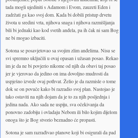
tada mogli ujediniti s Adamom i Evom, zauzeti Eden i
zadržati ga kao svoj dom. Kada bi dobili pristup drvetu
života u sredini vrta, njihova snaga i njihova razmišljanja
bili bi jednaki kao kod svetih anđela, pa ih čak ni sam Bog
ne bi mogao izbaciti.
Sotona se posavjetovao sa svojim zlim anđelima. Nisu se
svi spremno uključili u ovaj opasan i užasan posao. Rekao
im je da ne bi povjerio nikome od njih da obavi taj posao
jer je vjerovao da jedino on ima dovoljno mudrosti da
uspješno izvede ovaj pothvat. Želio je da razmisle o tome
dok se on povuče kako bi razradio svoj plan. Nastojao je
tako ostaviti na njih dojam da je to za njih posljednja i
jedina nada. Ako sada ne uspiju, sva očekivanja da
ponovno zadobiju i ovladaju Nebom ili bilo kojim dijelom
onoga što je Bog stvorio beznadno će propasti.
Sotona je sam razrađivao planove koji bi osigurali da pad