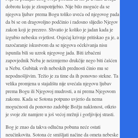
dobrotu koju je zloupotrijebio. Nije bilo moguće da se
njegova ljubav prema Bogu toliko uveća od njegovog pada
da bi se on dragovoljno podčinio i radosno slijedio Njegov
zakon koji je prezreo. Shvatio je koliko je jadan kada je
izgubio nebesku svjetlost. Osjećaj krivnje pritiskao ga je, a
razočaranje iskustvom da se njegova očekivanja nisu
ispunila bili su uzrok njegovog jada. Biti izbačeni
zapovjednik Neba je neizmjerno drukčije nego biti čašćen
u Nebu. Gubitak svih nebeskih prednosti činio mu se
nepodnošljivim. Težio je za time da ih ponovno stekne. Ta
velika promjena u stajalištu nije uvećala njegovu ljubav
prema Bogu ili Njegovoj mudrosti, a ni prema Njegovom
zakonu. Kada se Sotona potpuno uvjerio da nema
mogućnosti da ponovno zadobije Božju naklonost, otkrio
je svoje zle namjere u još većoj mržnji i gorljivijoj strasti.
Bog je znao da takva odlučna pobuna neće ostati
neučinkovita. Sotona će smišljati načine da ometa nebeske