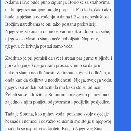
Adama i Eve bude puno sigurniji. Borio se sa strahovima
da bi njegove namjere mogle propasti. Pa i tada, čak i ako
bude uspješan u odvođenju Adama i Eve u neposlušnost
Božjim naredbama te oni tako postanu prekršitelji
Njegovog zakona, a on ne ostvari nikakvo dobro za sebe,
njegovo se vlastito stanje neće poboljšati. Naprotiv,
njegova će krivnja postati samo veća.
Zadrhtao je pri pomisli da svet i sretan par gurne u bijedu i
gorko kajanje koje je i sam prošao. Činilo se da je u
nekom stanju neodlučnosti. Za trenutak čvrst i odlučan, a
onda kao da oklijeva u neodlučnosti. Njega, svojega vođu,
njegovi su anđeli potražili da mu kažu što su odlučili.
Željeli su se udružiti sa Sotonom u njegovim planovima i
zajedno s njim ponijeti odgovornost i podijeliti posljedice.
Tada je Sotona, kao njihov vođa, potisnuo svoje osjećaje
beznađa i nemoći i odvažio se učiniti sve što je u njegovoj
moći da se usprotivi autoritetu Boga i Njegovog Sina.