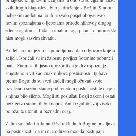
svih drugih blagoslova bilo je druženje s Božjim Sinom i
nebeskim anđelima jer ih je svaki posjet obogaćivao
novim spoznajama o ljepotama prirode njihovog dragog
edenskog doma. Tada su imali mnoga pitanja o onome što
nisu mogli sasvim shvatiti.
Anđeli su im nježno i s puno ljubavi dali odgovore koje su
željeli. Ispričali su im žalosnu povijest Sotonine pobune i
pada. Zatim su ih jasno upozorili da je drvo spoznaje
smješteno u vrt kao znak njihove poslušnosti i ljubavi
prema Bogu; da su sveti anđeli mogli očuvati svoje
uzvišeno i sretno stanje pod uvjetom poslušnosti te da je i
s njima bilo slično. Mogli su poslušati Božji zakon i ostati
neizrecivo sretni, ili biti neposlušni i izgubiti svoj visoki
položaj te utonuti u beznadni očaj.
Zatim su anđeli Adamu i Evi rekli da ih Bog ne prisiljava
na poslušnost - da im nije oduzeo moć da postupaju