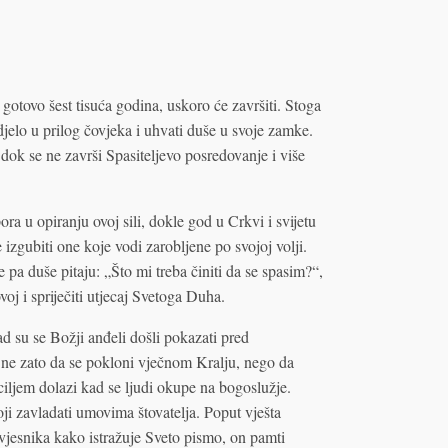
 gotovo šest tisuća godina, uskoro će završiti. Stoga
djelo u prilog čovjeka i uhvati duše u svoje zamke.
 dok se ne završi Spasiteljevo posredovanje i više
a u opiranju ovoj sili, dokle god u Crkvi i svijetu
izgubiti one koje vodi zarobljene po svojoj volji.
pa duše pitaju: „Što mi treba činiti da se spasim?“,
oj i spriječiti utjecaj Svetoga Duha.
ad su se Božji anđeli došli pokazati pred
 ne zato da se pokloni vječnom Kralju, nego da
 ciljem dolazi kad se ljudi okupe na bogoslužje.
oji zavladati umovima štovatelja. Poput vješta
vjesnika kako istražuje Sveto pismo, on pamti