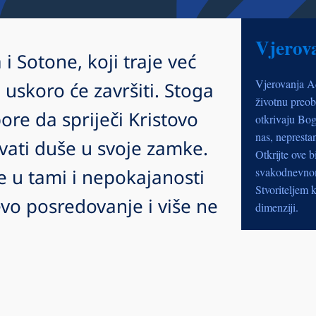
Vjerov
i Sotone, koji traje već
Vjerovanja A
 uskoro će završiti. Stoga
životnu preob
ore da spriječi Kristovo
otkrivaju Bog
nas, nepresta
hvati duše u svoje zamke.
Otkrijte ove b
de u tami i nepokajanosti
svakodnevnom 
Stvoriteljem k
evo posredovanje i više ne
dimenziji.