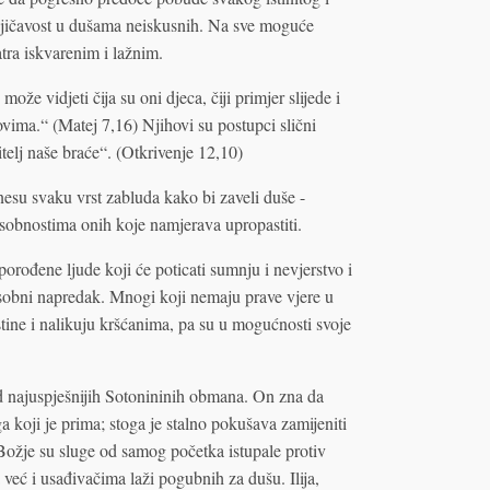
umnjičavost u dušama neiskusnih. Na sve moguće
atra iskvarenim i lažnim.
ože vidjeti čija su oni djeca, čiji primjer slijede i
ovima.“ (Matej 7,16) Njihovi su postupci slični
itelj naše braće“. (Otkrivenje 12,10)
esu svaku vrst zabluda kako bi zaveli duše -
sobnostima onih koje namjerava upropastiti.
rođene ljude koji će poticati sumnju i nevjerstvo i
 osobni napredak. Mnogi koji nemaju prave vjere u
stine i nalikuju kršćanima, pa su u mogućnosti svoje
 od najuspješnijih Sotonininih obmana. On zna da
a koji je prima; stoga je stalno pokušava zamijeniti
Božje su sluge od samog početka istupale protiv
već i usađivačima laži pogubnih za dušu. Ilija,