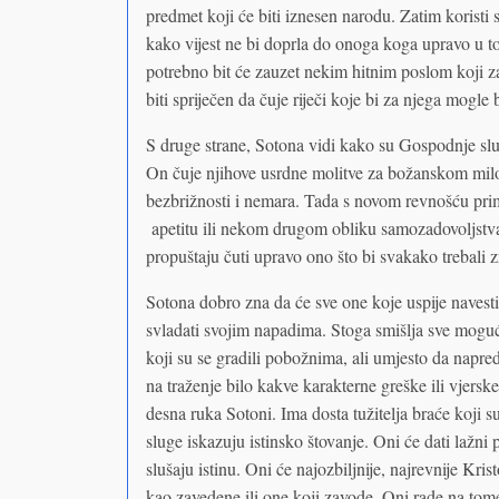
predmet koji će biti iznesen narodu. Zatim koristi s
kako vijest ne bi doprla do onoga koga upravo u 
potrebno bit će zauzet nekim hitnim poslom koji zah
biti spriječen da čuje riječi koje bi za njega mogle b
S druge strane, Sotona vidi kako su Gospodnje slu
On čuje njihove usrdne molitve za božanskom milos
bezbrižnosti i nemara. Tada s novom revnošću prim
apetitu ili nekom drugom obliku samozadovoljstva i
propuštaju čuti upravo ono što bi svakako trebali z
Sotona dobro zna da će sve one koje uspije navest
svladati svojim napadima. Stoga smišlja sve moguć
koji su se gradili pobožnima, ali umjesto da napredu
na traženje bilo kakve karakterne greške ili vjersk
desna ruka Sotoni. Ima dosta tužitelja braće koji 
sluge iskazuju istinsko štovanje. Oni će dati lažni 
slušaju istinu. Oni će najozbiljnije, najrevnije Kri
kao zavedene ili one koji zavode. Oni rade na tom