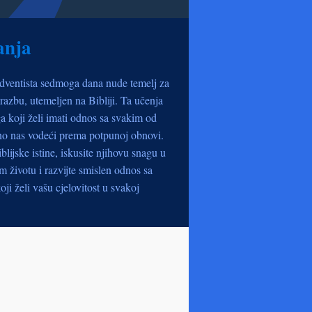
anja
dventista sedmoga dana nude temelj za
razbu, utemeljen na Bibliji. Ta učenja
a koji želi imati odnos sa svakim od
no nas vodeći prema potpunoj obnovi.
iblijske istine, iskusite njihovu snagu u
životu i razvijte smislen odnos sa
oji želi vašu cjelovitost u svakoj