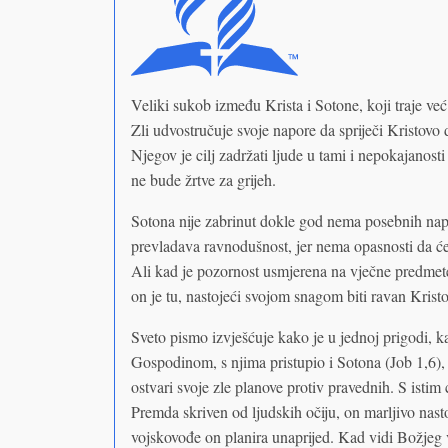
Veliki sukob između Krista i Sotone, koji traje već
Zli udvostručuje svoje napore da spriječi Kristovo 
Njegov je cilj zadržati ljude u tami i nepokajanosti
ne bude žrtve za grijeh.
Sotona nije zabrinut dokle god nema posebnih napor
prevladava ravnodušnost, jer nema opasnosti da će 
Ali kad je pozornost usmjerena na vječne predmete 
on je tu, nastojeći svojom snagom biti ravan Kristov
Sveto pismo izvješćuje kako je u jednoj prigodi, k
Gospodinom, s njima pristupio i Sotona (Job 1,6),
ostvari svoje zle planove protiv pravednih. S istim
Premda skriven od ljudskih očiju, on marljivo nast
vojskovođe on planira unaprijed. Kad vidi Božjeg 