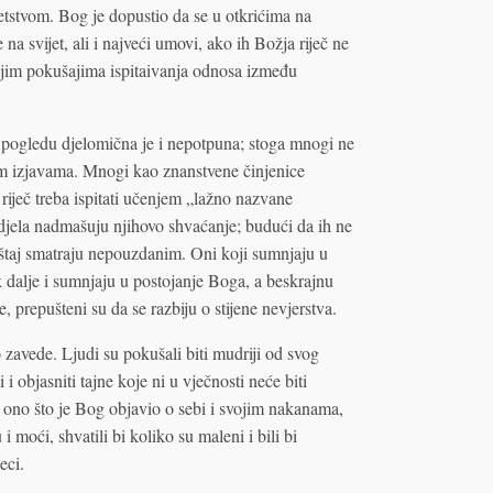
etstvom. Bog je dopustio da se u otkrićima na
 na svijet, ali i najveći umovi, ako ih Božja riječ ne
vojim pokušajima ispitaivanja odnosa između
pogledu djelomična je i nepotpuna; stoga mnogi ne
kim izjavama. Mnogi kao znanstvene činjenice
a riječ treba ispitati učenjem „lažno nazvane
 djela nadmašuju njihovo shvaćanje; budući da ih ne
eštaj smatraju nepouzdanim. Oni koji sumnjaju u
k dalje i sumnjaju u postojanje Boga, a beskrajnu
te, prepušteni su da se razbiju o stijene nevjerstva.
zavede. Ljudi su pokušali biti mudriji od svog
i i objasniti tajne koje ni u vječnosti neće biti
ti ono što je Bog objavio o sebi i svojim nakanama,
 i moći, shvatili bi koliko su maleni i bili bi
eci.