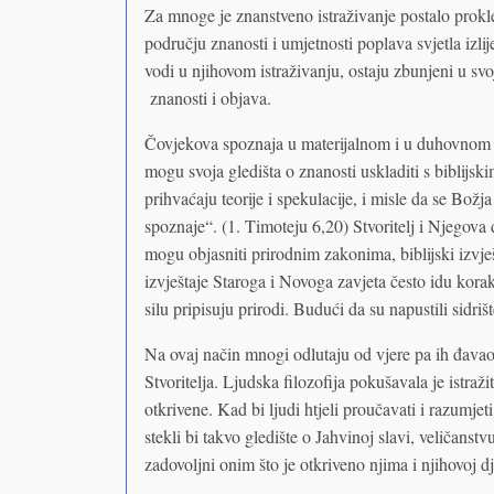
Za mnoge je znanstveno istraživanje postalo prokl
području znanosti i umjetnosti poplava svjetla izlije
vodi u njihovom istraživanju, ostaju zbunjeni u s
znanosti i objava.
Čovjekova spoznaja u materijalnom i u duhovnom 
mogu svoja gledišta o znanosti uskladiti s biblijs
prihvaćaju teorije i spekulacije, i misle da se Božj
spoznaje“. (1. Timoteju 6,20) Stvoritelj i Njegova
mogu objasniti prirodnim zakonima, biblijski izvj
izvještaje Staroga i Novoga zavjeta često idu kora
silu pripisuju prirodi. Budući da su napustili sidriš
Na ovaj način mnogi odlutaju od vjere pa ih đavao 
Stvoritelja. Ljudska filozofija pokušavala je istražit
otkrivene. Kad bi ljudi htjeli proučavati i razumje
stekli bi takvo gledište o Jahvinoj slavi, veličanstvu
zadovoljni onim što je otkriveno njima i njihovoj dj