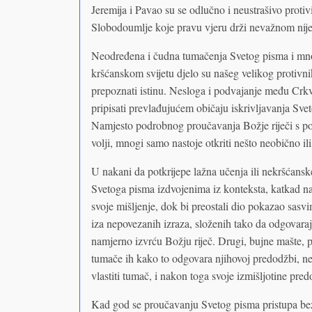
Jeremija i Pavao su se odlučno i neustrašivo protivi
Slobodoumlje koje pravu vjeru drži nevažnom nije n
Neodređena i čudna tumačenja Svetog pisma i mnoge
kršćanskom svijetu djelo su našeg velikog protivn
prepoznati istinu. Nesloga i podvajanje među Crk
pripisati prevlađujućem običaju iskrivljavanja Sve
Namjesto podrobnog proučavanja Božje riječi s po
volji, mnogi samo nastoje otkriti nešto neobično il
U nakani da potkrijepe lažna učenja ili nekršćans
Svetoga pisma izdvojenima iz konteksta, katkad n
svoje mišljenje, dok bi preostali dio pokazao sas
iza nepovezanih izraza, složenih tako da odgovara
namjerno izvrću Božju riječ. Drugi, bujne mašte, 
tumače ih kako to odgovara njihovoj predodžbi, ne
vlastiti tumač, i nakon toga svoje izmišljotine pred
Kad god se proučavanju Svetog pisma pristupa bez 