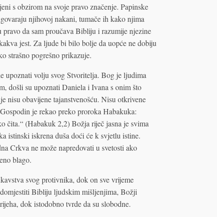
rivljeni s obzirom na svoje pravo značenje. Papinske
dgovaraju njihovoj nakani, tumače ih kako njima
 pravo da sam proučava Bibliju i razumije njezine
 kakva jest. Za ljude bi bilo bolje da uopće ne dobiju
ko strašno pogrešno prikazuje.
e upoznati volju svog Stvoritelja. Bog je ljudima
m, došli su upoznati Daniela i Ivana s onim što
je nisu obavijene tajanstvenošću. Nisu otkrivene
e. Gospodin je rekao preko proroka Habakuka:
ako čita.“ (Habakuk 2,2) Božja riječ jasna je svima
 istinski iskrena duša doći će k svjetlu istine.
dna Crkva ne može napredovati u svetosti ako
veno blago.
ukavstva svog protivnika, dok on sve vrijeme
domjestiti Bibliju ljudskim mišljenjima, Božji
rijeha, dok istodobno tvrde da su slobodne.