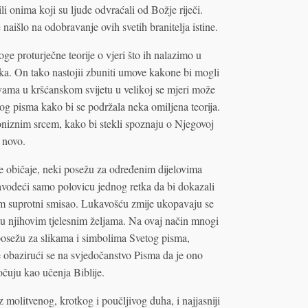
li onima koji su ljude odvraćali od Božje riječi.
aišlo na odobravanje ovih svetih branitelja istine.
 proturječne teorije o vjeri što ih nalazimo u
ika. On tako nastojii zbuniti umove kakone bi mogli
vama u kršćanskom svijetu u velikoj se mjeri može
tog pisma kako bi se podržala neka omiljena teorija.
niznim srcem, kako bi stekli spoznaju o Njegovoj
i novo.
ke običaje, neki posežu za određenim dijelovima
avodeći samo polovicu jednog retka da bi dokazali
vim suprotni smisao. Lukavošću zmije ukopavaju se
ju njihovim tjelesnim željama. Na ovaj način mnogi
posežu za slikama i simbolima Svetog pisma,
 obazirući se na svjedočanstvo Pisma da je ono
očuju kao učenja Biblije.
molitvenog, krotkog i poučljivog duha, i najjasniji