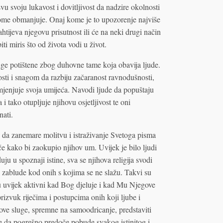
vu svoju lukavost i dovitljivost da nadzire okolnosti
tome obmanjuje. Onaj kome je to upozorenje najviše
tijeva njegovu prisutnost ili će na neki drugi način
iti miris što od života vodi u život.
ge potištene zbog duhovne tame koja obavija ljude.
ti i snagom da razbiju začaranost ravnodušnosti,
jenjuje svoja umijeća. Navodi ljude da popuštaju
 tako otupljuje njihovu osjetljivost te oni
nati.
i da zanemare molitvu i istraživanje Svetoga pisma
e kako bi zaokupio njihov um. Uvijek je bilo ljudi
ju u spoznaji istine, sva se njihova religija svodi
e zablude kod onih s kojima se ne slažu. Takvi su
su uvijek aktivni kad Bog djeluje i kad Mu Njegove
prizvuk riječima i postupcima onih koji ljube i
stove sluge, spremne na samoodricanje, predstaviti
e da pogrešno predoče pobude svakog istinitog i