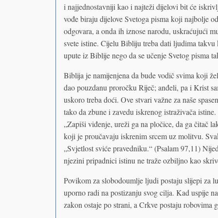
i najjednostavniji kao i najteži dijelovi bit će isk
vođe biraju dijelove Svetoga pisma koji najbolje o
odgovara, a onda ih iznose narodu, uskraćujući mu
svete istine. Cijelu Bibliju treba dati ljudima takvu
upute iz Biblije nego da se učenje Svetog pisma ta
Biblija je namijenjena da bude vodič svima koji žel
dao pouzdanu proročku Riječ; anđeli, pa i Krist sa
uskoro treba doći. Ove stvari važne za naše spasen
tako da zbune i zavedu iskrenog istraživača istin
„Zapiši viđenje, ureži ga na pločice, da ga čitač l
koji je proučavaju iskrenim srcem uz molitvu. Svaka
„Svjetlost sviće pravedniku.“ (Psalam 97,11) Nije
njezini pripadnici istinu ne traže ozbiljno kao skri
Povikom za slobodoumlje ljudi postaju slijepi za l
uporno radi na postizanju svog cilja. Kad uspije na
zakon ostaje po strani, a Crkve postaju robovima g