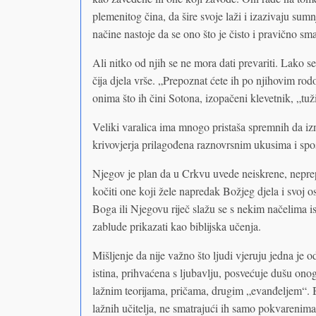
plemenitog čina, da šire svoje laži i izazivaju s
načine nastoje da se ono što je čisto i pravično sm
Ali nitko od njih se ne mora dati prevariti. Lako se m
čija djela vrše. „Prepoznat ćete ih po njihovim rod
onima što ih čini Sotona, izopačeni klevetnik, „tuž
Veliki varalica ima mnogo pristaša spremnih da izn
krivovjerja prilagođena raznovrsnim ukusima i spo
Njegov je plan da u Crkvu uvede neiskrene, neprepo
kočiti one koji žele napredak Božjeg djela i svoj
Boga ili Njegovu riječ slažu se s nekim načelima i
zablude prikazati kao biblijska učenja.
Mišljenje da nije važno što ljudi vjeruju jedna je
istina, prihvaćena s ljubavlju, posvećuje dušu onog
lažnim teorijama, pričama, drugim „evanđeljem“. 
lažnih učitelja, ne smatrajući ih samo pokvarenima 