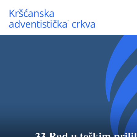
33 Rad u teškim pril