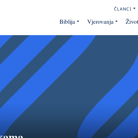
ČLANCI
Biblija
Vjerovanja
Živo
ikama