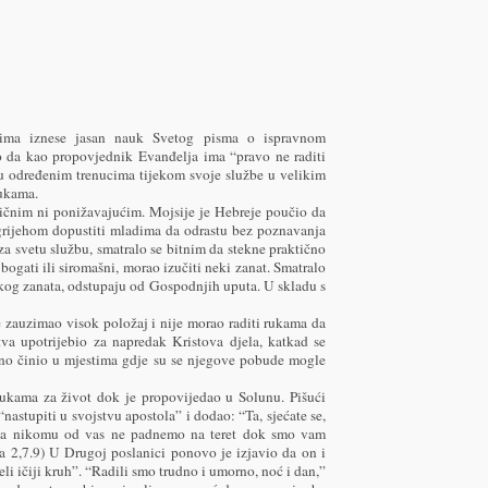
cima iznese jasan nauk Svetog pisma o ispravnom
io da kao propovjednik Evanđelja ima “pravo ne raditi
 u određenim trenucima tijekom svoje službe u velikim
rukama.
ičnim ni ponižavajućim. Mojsije je Hebreje poučio da
 grijehom dopustiti mladima da odrastu bez poznavanja
 za svetu službu, smatralo se bitnim da stekne praktično
 bogati ili siromašni, morao izučiti neki zanat. Smatralo
nekog zanata, odstupaju od Gospodnjih uputa. U skladu s
e zauzimao visok položaj i nije morao raditi rukama da
stva upotrijebio za napredak Kristova djela, katkad se
bno činio u mjestima gdje su se njegove pobude mogle
rukama za život dok je propovijedao u Solunu. Pišući
nastupiti u svojstvu apostola” i dodao: “Ta, sjećate se,
 da nikomu od vas ne padnemo na teret dok smo vam
a 2,7.9) U Drugoj poslanici ponovo je izjavio da on i
eli ičiji kruh”. “Radili smo trudno i umorno, noć i dan,”