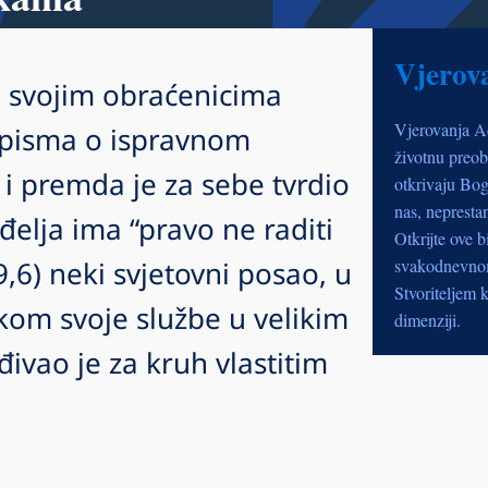
Vjerov
 svojim obraćenicima
Vjerovanja A
 pisma o ispravnom
životnu preob
 i premda je za sebe tvrdio
otkrivaju Bog
nas, nepresta
elja ima “pravo ne raditi
Otkrijte ove b
,6) neki svjetovni posao, u
svakodnevnom 
Stvoriteljem k
kom svoje službe u velikim
dimenziji.
ađivao je za kruh vlastitim