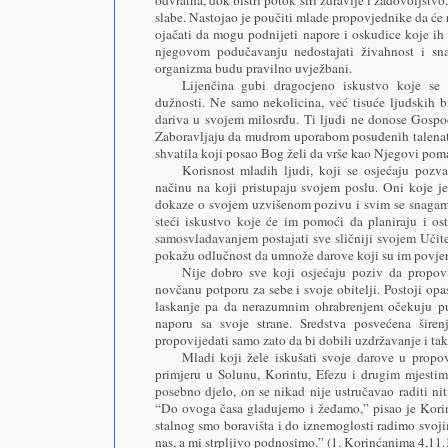
slabe. Nastojao je poučiti mlade propovjednike da će
ojačati da mogu podnijeti napore i oskudice koje ih
njegovom podučavanju nedostajati živahnost i sn
organizma budu pravilno uvježbani.
Lijenčina gubi dragocjeno iskustvo koje se 
dužnosti. Ne samo nekolicina, već tisuće ljudskih 
dariva u svojem milosrđu. Ti ljudi ne donose Gospo
Zaboravljaju da mudrom uporabom posuđenih talenata 
shvatila koji posao Bog želi da vrše kao Njegovi pom
Korisnost mladih ljudi, koji se osjećaju po
načinu na koji pristupaju svojem poslu. Oni koje j
dokaze o svojem uzvišenom pozivu i svim se snagama 
steći iskustvo koje će im pomoći da planiraju i os
samosvladavanjem postajati sve sličniji svojem Učite
pokažu odlučnost da umnože darove koji su im povjer
Nije dobro sve koji osjećaju poziv da propov
novčanu potporu za sebe i svoje obitelji. Postoji op
laskanje pa da nerazumnim ohrabrenjem očekuju p
naporu sa svoje strane. Sredstva posvećena širenj
propovijedati samo zato da bi dobili uzdržavanje i ta
Mladi koji žele iskušati svoje darove u prop
primjeru u Solunu, Korintu, Efezu i drugim mjestim
posebno djelo, on se nikad nije ustručavao raditi ni
“Do ovoga časa gladujemo i žeđamo,” pisao je Kori
stalnog smo boravišta i do iznemoglosti radimo svoj
nas, a mi strpljivo podnosimo.” (1. Korinćanima 4,11.