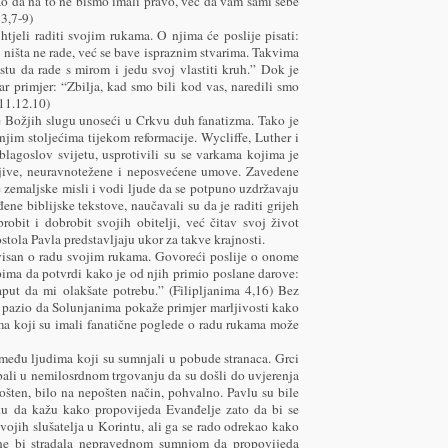
ao da na to ne bismo imali pravo, već da vam sami sebe
 3,7-9)
tjeli raditi svojim rukama. O njima će poslije pisati:
ništa ne rade, već se bave ispraznim stvarima. Takvima
u da rade s mirom i jedu svoj vlastiti kruh.” Dok je
r primjer: “Zbilja, kad smo bili kod vas, naredili smo
 11.12.10)
 Božjih slugu unoseći u Crkvu duh fanatizma. Tako je
njim stoljećima tijekom reformacije. Wycliffe, Luther i
blagoslov svijetu, usprotivili su se varkama kojima je
orljive, neuravnotežene i neposvećene umove. Zavedene
 zemaljske misli i vodi ljude da se potpuno uzdržavaju
ene biblijske tekstove, naučavali su da je raditi grijeh
obit i dobrobit svojih obitelji, već čitav svoj život
tola Pavla predstavljaju ukor za takve krajnosti.
visan o radu svojim rukama. Govoreći poslije o onome
ipima da potvrdi kako je od njih primio poslane darove:
put da mi olakšate potrebu.” (Filipljanima 4,16) Bez
e pazio da Solunjanima pokaže primjer marljivosti kako
ima koji su imali fanatične poglede o radu rukama može
 među ljudima koji su sumnjali u pobude stranaca. Grci
žbali u nemilosrdnom trgovanju da su došli do uvjerenja
pošten, bilo na nepošten način, pohvalno. Pavlu su bile
liku da kažu kako propovijeda Evanđelje zato da bi se
vojih slušatelja u Korintu, ali ga se rado odrekao kako
 ne bi stradala nepravednom sumnjom da propovijeda