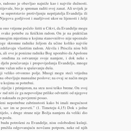
, radosno je obavljao najniže kao i najviše dužnosti.
ijevale, bio je spreman raditi svoj zanat. Ali uvijek je
se suprotstavio protivljenju neprijatelja Evanđelja ili
Njegova gorljivost i marljivost ukor su lijenosti i želji
 u ono vrijeme počelo širiti u Crkvi, da Evanđelje mogu
 svake potrebe za fizičkim radom. On je na praktičan
u mnogim mjestima u kojima stanovništvo nije upoznalo
oge skromne radnike željom da učine koliko najviše
državaju vlastitim radom. Akvila i Priscila nisu bili
ja, ali ove je ponizne radnike Bog uporabio da Apolonu
im oruđima za ostvarenje svoje namjere, i dok neke s
 djelu poučavanja i propovijedanja Evanđelja, mnoge
zmu važan udio u spašavanju duša.
i veliko otvoreno polje. Mnogi mogu steći vrijedna
ena obavljaju manualne poslove; na ovaj se način mogu
 u kojima su potrebni.
riječju i primjerom, na srcu nosi teško breme. On svoj
v rad niti će ga nepovoljne prilike odvratiti od njegove
e naknadu za povjereni posao.
đeni nepotrebne zabrinutosti kako bi imali mogućnost
i, sav im se posveti.” (1. Timoteju 4,15) Dok s jedne
tijelo, s druge strane nije Božja namjera da veliki dio
m poslu.
 budu potrošeni za Evanđelje, nisu oslobođeni kušnji.
e pružila odgovarajuću novčanu potporu, neke od njih