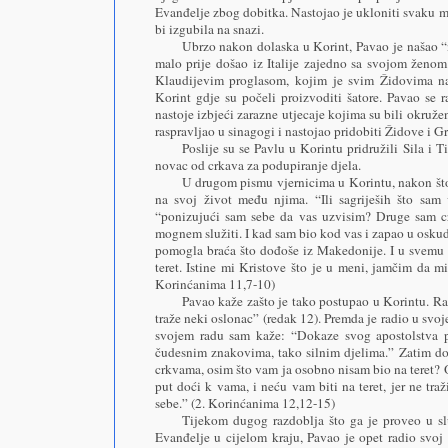
Evanđelje zbog dobitka. Nastojao je ukloniti svaku 
bi izgubila na snazi.
Ubrzo nakon dolaska u Korint, Pavao je našao 
malo prije došao iz Italije zajedno sa svojom ženom 
Klaudijevim proglasom, kojim je svim Židovima nar
Korint gdje su počeli proizvoditi šatore. Pavao se 
nastoje izbjeći zarazne utjecaje kojima su bili okružen
raspravljao u sinagogi i nastojao pridobiti Židove i Gr
Poslije su se Pavlu u Korintu pridružili Sila i
novac od crkava za podupiranje djela.
U drugom pismu vjernicima u Korintu, nakon što
na svoj život među njima. “Ili sagriješih što sam
“ponizujući sam sebe da vas uzvisim? Druge sam cr
mognem služiti. I kad sam bio kod vas i zapao u osku
pomogla braća što dođoše iz Makedonije. I u svemu
teret. Istine mi Kristove što je u meni, jamčim da m
Korinćanima 11,7-10)
Pavao kaže zašto je tako postupao u Korintu. Raz
traže neki oslonac” (redak 12). Premda je radio u svo
svojem radu sam kaže: “Dokaze svog apostolstva p
čudesnim znakovima, tako silnim djelima.” Zatim do
crkvama, osim što vam ja osobno nisam bio na teret? 
put doći k vama, i neću vam biti na teret, jer ne traž
sebe.” (2. Korinćanima 12,12-15)
Tijekom dugog razdoblja što ga je proveo u slu
Evanđelje u cijelom kraju, Pavao je opet radio svoj 