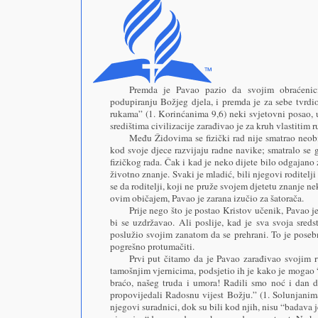
Premda je Pavao pazio da svojim obraćeni
podupiranju Božjeg djela, i premda je za sebe tvrd
rukama” (1. Korinćanima 9,6) neki svjetovni posao,
središtima civilizacije zarađivao je za kruh vlastitim 
Među Židovima se fizički rad nije smatrao neob
kod svoje djece razvijaju radne navike; smatralo se
fizičkog rada. Čak i kad je neko dijete bilo odgajano
životno znanje. Svaki je mladić, bili njegovi roditelji
se da roditelji, koji ne pruže svojem djetetu znanje 
ovim običajem, Pavao je zarana izučio za šatorača.
Prije nego što je postao Kristov učenik, Pavao j
bi se uzdržavao. Ali poslije, kad je sva svoja sred
poslužio svojim zanatom da se prehrani. To je pose
pogrešno protumačiti.
Prvi put čitamo da je Pavao zarađivao svojim 
tamošnjim vjernicima, podsjetio ih je kako je mogao “
braćo, našeg truda i umora! Radili smo noć i dan
propovijedali Radosnu vijest Božju.” (1. Solunjanim
njegovi suradnici, dok su bili kod njih, nisu “badava j