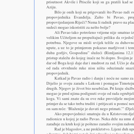
prisutnost Akvile i Priscile koji su ga pratili kad 
Aziju.
Bilo je onih koji su prigovarali što Pavao radi 
propovjednika Evanđelja. Zašto bi Pavao, pro
propovijedanjem Riječi? Nema li radnik pravo na plać
sudeći mogao iskoristiti za nešto bolje?
Ali Pavao tako potrošeno vrijeme nije smatrao i
velikim Učiteljem ne propuštajući priliku da svjedo
potrebna. Njegove su misli uvijek težile za duhov
upute, a uz to je primjerom pokazao marljivost i teme
duhu gorljiv, Gospodinu” služeći (Rimljanima 12,1
pristup staležu do kojeg inače ne bi dopro. Svojim j
dar od Boga koji daje dar i mudrost za rad. Učio je 
od rada otvrdnule ruke nisu ništa oduzimale snazi
propovjednik.
Katkad je Pavao radio i danju i noću ne samo za
Dijelio je svoju zaradu s Lukom i pomagao Timoteju
drugih. Njegov je život bio nesebičan. Pri kraju služ
mogao je pred njima podignuti svoje od rada ogrubjele 
koga. Vi sami znate da su ove ruke providjele moj
primjer da se tako treba truditi i pritjecati u pomoć n
on sam reče: ‘Blaženije je davati nego primati.’” (Dje
Ako propovjednici smatraju da u Kristovom djel
radionicu u kojoj je radio Pavao. Neka drže na umu 
zarađuje za kruh koji je pošteno zaradio svojim radom
Rad je blagoslov, a ne prokletstvo. Lijeni duh u
odvratna, dok bistri potok širi zdravlje i zadovoljstv