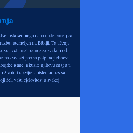
anja
dventista sedmoga dana nude temelj za
razbu, utemeljen na Bibliji. Ta učenja
a koji želi imati odnos sa svakim od
no nas vodeći prema potpunoj obnovi.
iblijske istine, iskusite njihovu snagu u
životu i razvijte smislen odnos sa
oji želi vašu cjelovitost u svakoj