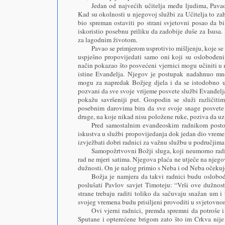
Jedan od najvećih učitelja među ljudima, Pavao
Kad su okolnosti u njegovoj službi za Učitelja to zaht
bio spreman ostaviti po strani svjetovni posao da bi 
iskoristio posebnu priliku da zadobije duše za Isusa. 
za lagodnim životom.
Pavao se primjerom usprotivio mišljenju, koje se
uspješno propovijedati samo oni koji su oslobođeni
način pokazao što posvećeni vjernici mogu učiniti 
istine Evanđelja. Njegov je postupak nadahnuo mn
mogu za napredak Božjeg djela i da se istodobno uz
pozvani da sve svoje vrijeme posvete službi Evanđel
pokažu savršeniji put. Gospodin se služi različit
posebnim darovima bira da sve svoje snage posvete
druge, na koje nikad nisu položene ruke, poziva da u
Pred samostalnim evanđeoskim radnikom postoj
iskustva u službi propovijedanja dok jedan dio vrem
izvježbati dobri radnici za važnu službu u područjima
Samopožrtvovni Božji sluga, koji neumorno radi 
rad ne mjeri satima. Njegova plaća ne utječe na njego
dužnosti. On je nalog primio s Neba i od Neba očekuj
Božja je namjera da takvi radnici budu oslobo
poslušati Pavlov savjet Timoteju: “Vrši ove dužnost
strane trebaju raditi toliko da sačuvaju snažan um i 
svojeg vremena budu prisiljeni provoditi u svjetovno
Ovi vjerni radnici, premda spremni da potroše i
Sputane i opterećene brigom zato što im Crkva nij