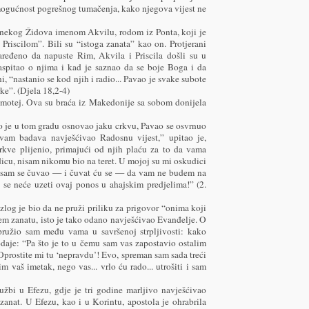
mogućnost pogrešnog tumačenja, kako njegova vijest ne
“nekog Židova imenom Akvilu, rodom iz Ponta, koji je
Priscilom”. Bili su “istoga zanata” kao on. Protjerani
eđeno da napuste Rim, Akvila i Priscila došli su u
raspitao o njima i kad je saznao da se boje Boga i da
i, “nastanio se kod njih i radio... Pavao je svake subote
ke”. (Djela 18,2-4)
 Timotej. Ova su braća iz Makedonije sa sobom donijela
 je u tom gradu osnovao jaku crkvu, Pavao se osvrnuo
 vam badava navješćivao Radosnu vijest,” upitao je,
kve plijenio, primajući od njih plaću za to da vama
dicu, nisam nikomu bio na teret. U mojoj su mi oskudici
 sam se čuvao — i čuvat ću se — da vam ne budem na
i se neće uzeti ovaj ponos u ahajskim predjelima!” (2.
log je bio da ne pruži priliku za prigovor “onima koji
jem zanatu, isto je tako odano navješćivao Evanđelje. O
ružio sam među vama u savršenoj strpljivosti: kako
daje: “Pa što je to u čemu sam vas zapostavio ostalim
Oprostite mi tu ‘nepravdu’! Evo, spreman sam sada treći
im vaš imetak, nego vas... vrlo ću rado... utrošiti i sam
žbi u Efezu, gdje je tri godine marljivo navješćivao
zanat. U Efezu, kao i u Korintu, apostola je ohrabrila