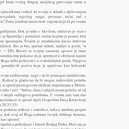
se pri kraju svojeg drugog misijskog putovanja vratio u
svojim rukama tvrdeći da to nije u skladu s djelovanjem
povjednik najvišeg ranga, povezao ručni rad s
u? Zašto izradom šatora troši vrijeme koje bi po svemu
zgubljenim. Dok je radio s Akvilom, održavao je vezu s
či za Spasitelja i pomažući onima kojima je pomoć bila
nom spoznajom. Svojim je suradnicima davao duhovne
ljitost. Bio je brz, spretan radnik, marljiv u poslu, “u
1 — DF). Baveći se svojim zanatom, apostol je imao
e suradnicima pokazao da je spretnost u običnom zanatu
da Boga treba poštovati i u svakidašnjem poslu. Njegove
 ganutljivih poziva koje je upućivao kao kršćanski
 svoje uzdržavanje, nego i da bi pomogao suradnicima.
. Katkad je gladovao da bi mogao zadovoljiti potrebe
be, u oproštajnom govoru efeškim starješinama u Miletu,
ruke i reći: “Srebra, zlata i odijela nisam poželio ni od
im i mojih sudrugova potrebama. U svemu sam vam dao
emoćnima te se sjećati riječi Gospodina Isusa Krista koje
la 20,33-35)
u podnose teškoće i oskudicu, neka u mislima posjete
da, dok ovaj od Boga izabrani čovjek oblikuje tkaninu,
 kao apostol.
propaštava pobožnost i žalosti Božjeg Duha. Močvara je
o. Pavao je znao da oni koji zanemaruju fizički rad ubrzo