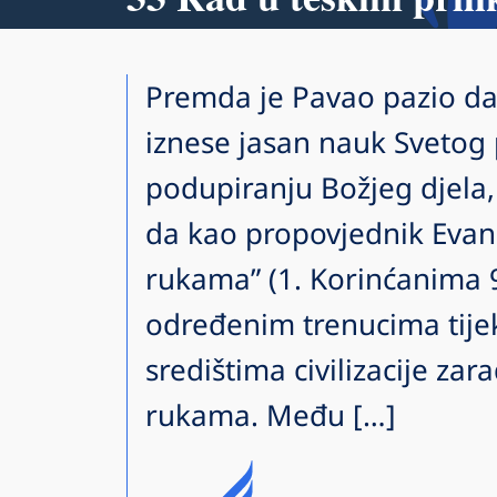
Premda je Pavao pazio da
iznese jasan nauk Svetog
podupiranju Božjeg djela,
da kao propovjednik Evanđ
rukama” (1. Korinćanima 9
određenim trenucima tije
središtima civilizacije zar
rukama. Među […]