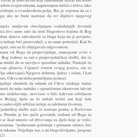
 radom svojim rukama, naprezanjem mišića i tetiva, tako
 očekuju u evanđeoskom polju. Bio je svjestan da će i
aga ako ne bude nastojao da svi dijelovi njegovog
stječe marljivim obavljanjem svakidašnjih životnih
bića živi samo zato da troši blagoslove kojima ih Bog
dinu darove zahvalnosti za blaga koja im je povjerio.
trebaju biti proizvođači, a ne samo potrošači. Kad bi
agači, ona ne bi izbjegavala odgovornost.
zvanima od Boga da propovijedaju, umnogome ovisi o
e Bog izabrao za rad u propovjedničkoj službi, dat će
truditi da se razviju u sposobne radnike. Nastojat će
tvare planove. Cijeneći svetost svojeg poziva, oni će
lju otkrivajući Njegovu dobrotu, ljubav i istinu. I kad
eni, Crkva im treba promišljeno pomoći.
ijedaju ohrabriti da odmah od Crkve očekuju stalnu
asnost da neke radnike s ograničenim iskustvom iskvari
uno uzdržavanje, neovisno o bilo kakvom ozbiljnom
u Božjeg djela ne bi trebali trošiti oni koji žele
ko zadovoljili sebičnu težnju za udobnim životom.
ovjedničkoj službi naći će korisnu pouku u Pavlovom
a. Premda je bio rječit govornik, izabran od Boga za
ti se ikad umorio od žrtvovanja za djelo koje je volio.
nćanima, “podnosimo golotinju i primamo udarce, bez
im rukama. Vrijeđaju nas, a mi blagoslivljamo; progone
12)