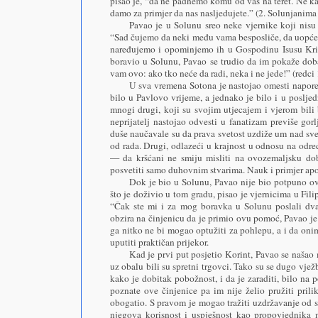
pisao je, “da ne padnemo komu od vas na teret. Ne k
damo za primjer da nas nasljedujete.” (2. Solunjanima
Pavao je u Solunu sreo neke vjernike koji nisu h
“Sad čujemo da neki među vama besposliče, da uopće 
naređujemo i opominjemo ih u Gospodinu Isusu Krist
boravio u Solunu, Pavao se trudio da im pokaže doba
vam ovo: ako tko neće da radi, neka i ne jede!” (redci
U sva vremena Sotona je nastojao omesti napore
bilo u Pavlovo vrijeme, a jednako je bilo i u posljed
mnogi drugi, koji su svojim utjecajem i vjerom bili 
neprijatelj nastojao odvesti u fanatizam previše g
duše naučavale su da prava svetost uzdiže um nad sve
od rada. Drugi, odlazeći u krajnost u odnosu na određ
— da kršćani ne smiju misliti na ovozemaljsku dobr
posvetiti samo duhovnim stvarima. Nauk i primjer apos
Dok je bio u Solunu, Pavao nije bio potpuno o
što je doživio u tom gradu, pisao je vjernicima u Fil
“Čak ste mi i za mog boravka u Solunu poslali dva
obzira na činjenicu da je primio ovu pomoć, Pavao j
ga nitko ne bi mogao optužiti za pohlepu, a i da on
uputiti praktičan prijekor.
Kad je prvi put posjetio Korint, Pavao se našao
uz obalu bili su spretni trgovci. Tako su se dugo vje
kako je dobitak pobožnost, i da je zaraditi, bilo na 
poznate ove činjenice pa im nije želio pružiti pri
obogatio. S pravom je mogao tražiti uzdržavanje od s
njegova korisnost i uspješnost kao propovjednika